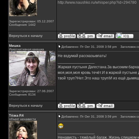
http://www.naushko.ru/whisper.php?id=294780
Зарегистрирован: 05.12.2007
Сообщения: 1442
Вернуться к началу
Мишка
Добавлено: Пт Окт 31, 2008 3:58 pm
Заголовок с
Инкогнитивная какашка
Не вздумай рассказывпать!
_________________
Жаркая пустыня Дагестана.За высоким барха
моя,моя,моя кровь течёт.И в жаркой пустыне
твой труп?Нет.Это наш труп!И из ещё дымящ
Зарегистрирован: 27.06.2007
Сообщения: 8134
Вернуться к началу
Тёзка Р.4
Добавлено: Пт Окт 31, 2008 3:59 pm
Заголовок с
объект ненависти
_________________
Ненависть - тяжёлый багаж. Жизнь слишком ко