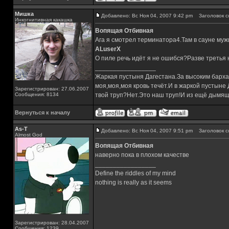
Мишка
Добавлено: Вс Ноя 04, 2007 9:42 pm
Заголовок с
Инкогнитивная какашка
Вопящая Отбивная
Ага я смотрел терминатора4.Там в сауне муж
ALuserX
О пиле речь идёт я не ошибся?Разве третья
_________________
Жаркая пустыня Дагестана.За высоким барха
моя,моя,моя кровь течёт.И в жаркой пустыне
Зарегистрирован: 27.06.2007
Сообщения: 8134
твой труп?Нет.Это наш труп!И из ещё дымящ
Вернуться к началу
As-T
Добавлено: Вс Ноя 04, 2007 9:51 pm
Заголовок с
Almost God
Вопящая Отбивная
наверно пока в плохом качестве
_________________
Define the riddles of my mind
nothing is really as it seems
Зарегистрирован: 28.04.2007
Сообщения: 1239