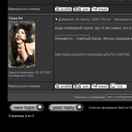
Вернуться к началу
Тёзка Р.4
Добавлено: Вт Ноя 11, 2008 7:53 am
Заголовок с
объект ненависти
ради очередной серии, где то же самое, что 
_________________
Ненависть - тяжёлый багаж. Жизнь слишком ко
http://www.naushko.ru/whisper.php?id=294780
Зарегистрирован: 05.12.2007
Сообщения: 1442
Вернуться к началу
Показать сообщения:
Список форумов Serj on 
Страница
2
из
3