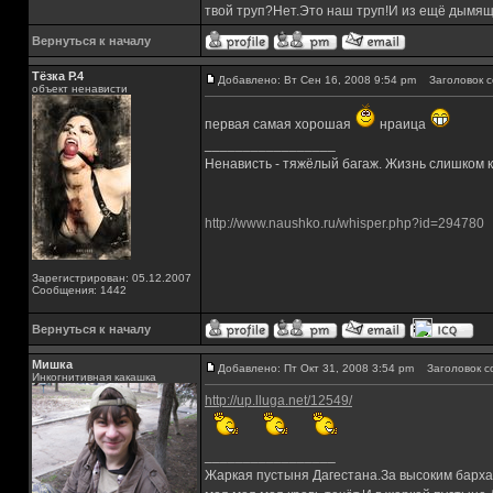
твой труп?Нет.Это наш труп!И из ещё дымящ
Вернуться к началу
Тёзка Р.4
Добавлено: Вт Сен 16, 2008 9:54 pm
Заголовок с
объект ненависти
первая самая хорошая
нраица
_________________
Ненависть - тяжёлый багаж. Жизнь слишком ко
http://www.naushko.ru/whisper.php?id=294780
Зарегистрирован: 05.12.2007
Сообщения: 1442
Вернуться к началу
Мишка
Добавлено: Пт Окт 31, 2008 3:54 pm
Заголовок с
Инкогнитивная какашка
http://up.lluga.net/12549/
_________________
Жаркая пустыня Дагестана.За высоким барха