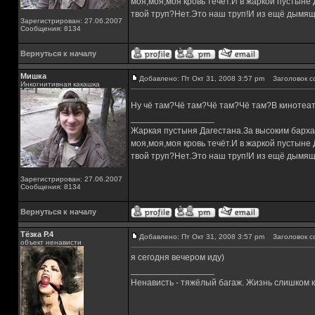
моя,моя,моя кровь течёт.И в жаркой пустыне
твой труп?Нет.Это наш труп!И из ещё дымящ
Зарегистрирован: 27.06.2007
Сообщения: 8134
Вернуться к началу
Мишка
Добавлено: Пт Окт 31, 2008 3:57 pm
Заголовок с
Инкогнитивная какашка
Ну чё там?Чё там?Чё там?Чё там?В кинотеат
_________________
Жаркая пустыня Дагестана.За высоким барха
моя,моя,моя кровь течёт.И в жаркой пустыне
твой труп?Нет.Это наш труп!И из ещё дымящ
Зарегистрирован: 27.06.2007
Сообщения: 8134
Вернуться к началу
Тёзка Р.4
Добавлено: Пт Окт 31, 2008 3:57 pm
Заголовок с
объект ненависти
я сегодня вечером иду)
_________________
Ненависть - тяжёлый багаж. Жизнь слишком ко