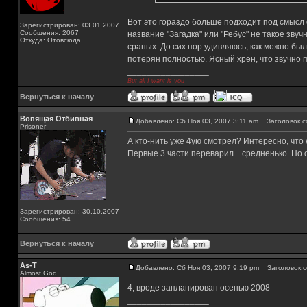
Вот это гораздо больше подходит под смысл ф
Зарегистрирован: 03.01.2007
Сообщения: 2067
название "Загадка" или "Ребус" не такое звучн
Откуда: Отовсюда
сраных. До сих пор удивляюсь, как можно был
потерян полностью. Ясный хрен, что звучно п
_________________
But all I want is you
Вернуться к началу
Вопящая Отбивная
Добавлено: Сб Ноя 03, 2007 3:11 am
Заголовок с
Prisoner
А кто-нить уже 4ую смотрел? Интересно, что 
Первые 3 части переварил... средненько. Но о
Зарегистрирован: 30.10.2007
Сообщения: 54
Вернуться к началу
As-T
Добавлено: Сб Ноя 03, 2007 9:19 pm
Заголовок с
Almost God
4, вроде запланирован осенью 2008
_________________