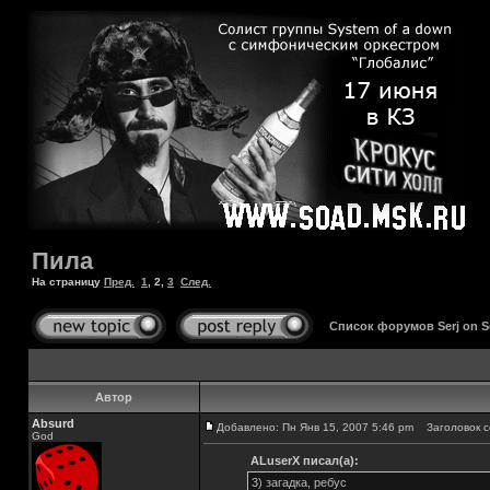
Пила
На страницу
Пред.
1
,
2
,
3
След.
Список форумов Serj on 
Автор
Absurd
Добавлено: Пн Янв 15, 2007 5:46 pm
Заголовок с
God
ALuserX писал(а):
3) загадка, ребус