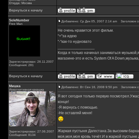
Откуда: Москва
Вернуться к началу
SoleNumber
Добавлено: Ср Дек 05, 2007 2:14 am
Заголовок с
Free Man
Не очень нравится этот фильм.
"+"за идею
"-"как-то нудновато
_________________
Когда я только начинал заниматься музыкой,
магазине-это и есть System Of A Down,музы
Зарегистрирован: 26.11.2007
Сообщения: 281
Вернуться к началу
Мишка
Добавлено: Вт Сен 16, 2008 9:50 pm
Заголовок с
Инкогнитивная какашка
Я вот сегодня только первую посмотрел.Ужас
конце!
-Я вернусь с помощью.
-Не оставляй меня!
_________________
Жаркая пустыня Дагестана.За высоким барха
Зарегистрирован: 27.06.2007
Сообщения: 8134
моя,моя,моя кровь течёт.И в жаркой пустыне