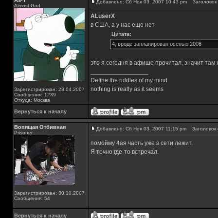
As-T
Добавлено: Сб Ноя 03, 2007 10:43 pm
Заголовок 
Almost God
ALuserX
в США, а у нас еще нет
Цитата:
4, вроде запланирован осенью 2008
это я сегодня в афише прочитал, значит там
_________________
Define the riddles of my mind
nothing is really as it seems
Зарегистрирован: 28.04.2007
Сообщения: 1239
Откуда: Москва
Вернуться к началу
Вопящая Отбивная
Добавлено: Сб Ноя 03, 2007 11:15 pm
Заголовок 
Prisoner
помойму 4ая часть уже в сети лежит.
Я точно где-то встречал.
Зарегистрирован: 30.10.2007
Сообщения: 54
Вернуться к началу