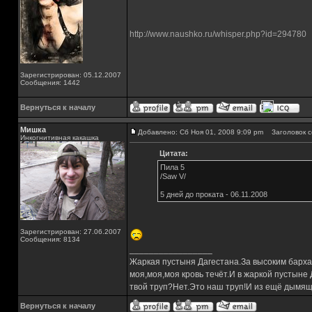
http://www.naushko.ru/whisper.php?id=294780
Зарегистрирован: 05.12.2007
Сообщения: 1442
Вернуться к началу
Мишка
Добавлено: Сб Ноя 01, 2008 9:09 pm
Заголовок с
Инкогнитивная какашка
Цитата:
Пила 5
/Saw V/
5 дней до проката - 06.11.2008
Зарегистрирован: 27.06.2007
Сообщения: 8134
_________________
Жаркая пустыня Дагестана.За высоким барха
моя,моя,моя кровь течёт.И в жаркой пустыне
твой труп?Нет.Это наш труп!И из ещё дымящ
Вернуться к началу