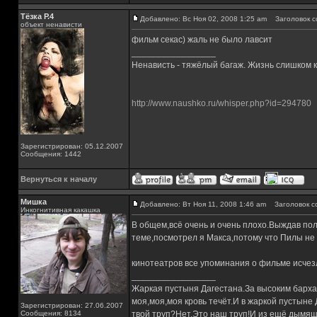
Тёзка Р.4
Добавлено: Вс Ноя 02, 2008 1:25 am
Заголовок с
объект ненависти
фильм секас) жаль не было лавсит
_________________
Ненависть - тяжёлый багаж. Жизнь слишком ко
http://www.naushko.ru/whisper.php?id=294780
Зарегистрирован: 05.12.2007
Сообщения: 1442
Вернуться к началу
Мишка
Добавлено: Вт Ноя 11, 2008 1:46 am
Заголовок с
Инкогнитивная какашка
В общем,всё очень и очень плохо.Выждав пол
теме,посмотрел я Макса,потому что Пилы не
кинотеатров все упоминания о фильме исчезл
_________________
Жаркая пустыня Дагестана.За высоким барха
моя,моя,моя кровь течёт.И в жаркой пустыне
Зарегистрирован: 27.06.2007
Сообщения: 8134
твой труп?Нет.Это наш труп!И из ещё дымящ