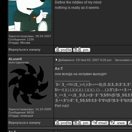
Define the riddles of my mind
nothing is really as it seems
Зарегистрирован: 28.04.2007
Сообщения: 1239
Откуда: Москва
Вернуться к началу
ALuserX
Добавлено: Сб Ноя 03, 2007 9:29 pm
Заголовок с
псих-одиночка
As-T
они всегда на хелувин выходят
_________________
`$=`;$_=\%!;($_)=/(.)/;$==++$|;($.,$/,$,,$\,$",$;,
$!=~/(.)(.).(.)(.)(.)(.)..(.)(.)(.)..(.)......(.)/,$"),$=++;$.+
$_++;$_++;($_,$\,$,)=($~.$"."$;$/$%[$?]$_$\$,$:
;$,++;$^|=$";`$_$\$,$/$:$;$~$*$%[$?]$.$~$*${#
Perl rulz!
Зарегистрирован: 14.10.2005
Сообщения: 9828
Откуда: немецыя
Вернуться к началу