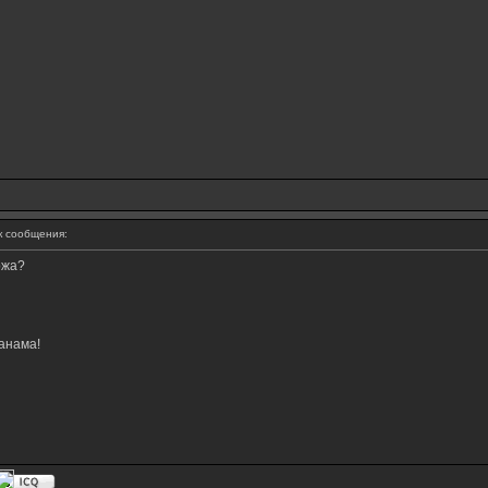
 сообщения:
ржа?
анама!