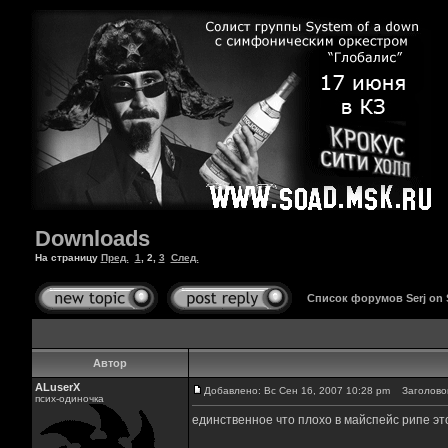
Downloads
На страницу
Пред.
1
,
2
,
3
След.
Список форумов Serj on
Автор
ALuserX
Добавлено: Вс Сен 16, 2007 10:28 pm
Заголовок
псих-одиночка
единственное что плохо в майспейс рипе э