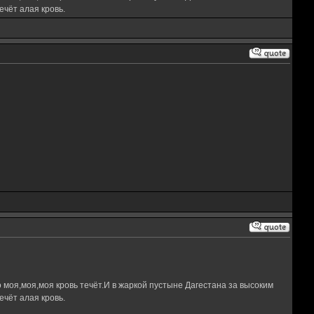
чёт алая кровь.
 моя,моя,моя кровь течёт.И в жаркой пустыне Дагестана за высоким
чёт алая кровь.