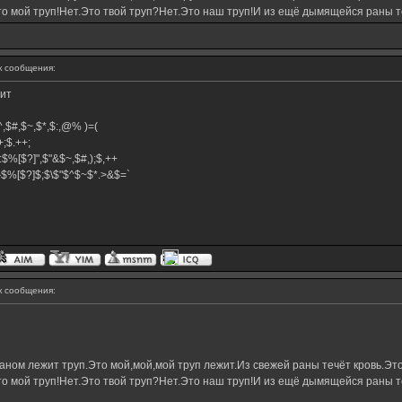
о мой труп!Нет.Это твой труп?Нет.Это наш труп!И из ещё дымящейся раны те
 сообщения:
жит
,$^,$#,$~,$*,$:,@% )=(
.++;$.++;
:$%[$?]",$"&$~,$#,);$,++
#}$%[$?]$;$\$"$^$~$*.>&$=`
 сообщения:
ном лежит труп.Это мой,мой,мой труп лежит.Из свежей раны течёт кровь.Это
о мой труп!Нет.Это твой труп?Нет.Это наш труп!И из ещё дымящейся раны те