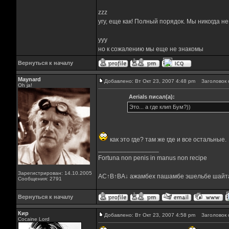
zzz
угу, еще как! Полный порядок. Мы никогда н
yyy
но к сожалению мы еще не знакомы
Вернуться к началу
Maynard
Добавлено: Вт Окт 23, 2007 4:48 pm
Заголовок 
Oh ja!
Aerials писал(а):
Это... а где клип Бум?))
как это где? там же где и все остальные.
_________________
Fortuna non penis in manus non recipe
Зарегистрирован: 14.10.2005
AC↑B↑BA↓ ажамбех пашамбе эшельбе шайт
Сообщения: 2791
Вернуться к началу
Кир
Добавлено: Вт Окт 23, 2007 4:58 pm
Заголовок 
Cocaine Lord