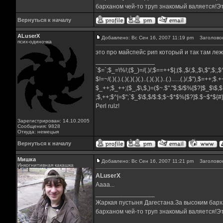
барханом чей-то труп знакомый валяется!Эт
Вернуться к началу
ALuserX
Добавлено: Вс Сен 16, 2007 11:19 pm
Заголовок
псих-одиночка
это про майспейс рип который и так там ле
_________________
`$=`;$_=\%!;($_)=/(.)/;$==++$|;($.,$/,$,,$\,$",$;
$!=~/(.)(.).(.)(.)(.)(.)..(.)(.)(.)..(.)......(.)/,$"),$=++;$
$_++;$_++;($_,$\,$,)=($~.$"."$;$/$%[$?]$_$\$,$
;$,++;$^|=$";`$_$\$,$/$:$;$~$*$%[$?]$.$~$*${
Perl rulz!
Зарегистрирован: 14.10.2005
Сообщения: 9828
Откуда: немецыя
Вернуться к началу
Мишка
Добавлено: Вс Сен 16, 2007 11:21 pm
Заголовок
Инкогнитивная какашка
ALuserX
Аааа...
_________________
Жаркая пустыня Дагестана.За высоким барха
барханом чей-то труп знакомый валяется!Эт