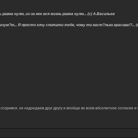
 равна нулю, из-за нее вся жизнь равна нулю... (с) А.Васильев
озум?ю... Я просто хочу спитати тебе, чому ти наст?льки красива!?... (
е ссоримся, не надоедаем друг другу и вообще во всем абсолютное согласие и