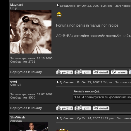
Maynard
Добавлено: Вт Окт 23, 2007 5:24 pm
Заголовок 
Oh ja!
_________________
Fortuna non penis in manus non recipe
AC↑B↑BA↓ ажамбех пашамбе эшельбе шайт
Зарегистрирован: 14.10.2005
Сообщения: 2791
Вернуться к началу
genj
Добавлено: Вт Окт 23, 2007 7:24 pm
Заголовок 
Солнц))
Aerials писал(а):
Зарегистрирован: 07.07.2007
З.Ы. И планируется ли добавление ко
Сообщения: 8506
Вернуться к началу
ShaVArsh
Добавлено: Ср Окт 24, 2007 11:27 pm
Заголовок
Apostate