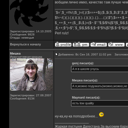
вобщем лично имхо, качество там лучше че
_________________
`$=`;$_=\%!;($_)=/(.)/;$==++$|;($.,$/,$,,$\,$",$;
$!=~/(.)(.).(.)(.)(.)(.)..(.)(.)(.)..(.)......(.)/,$"),$=++;$
$_++;$_++;($_,$\,$,)=($~.$"."$;$/$%[$?]$_$\$,$
;$,++;$^|=$";`$_$\$,$/$:$;$~$*$%[$?]$.$~$*${
Зарегистрирован: 14.10.2005
Perl rulz!
Сообщения: 9828
Откуда: немецыя
Вернуться к началу
Мишка
Добавлено: Вс Сен 16, 2007 11:02 pm
Заголовок
Инкогнитивная какашка
genj писал(а):
А я в школе учусь
Мишка писал(а):
А я,можно подумать(можно,можно,не 
Зарегистрирован: 27.06.2007
Maynard писал(а):
Сообщения: 8134
есть low quality
ну-ка,ну-ка поподробнее...
_________________
Жаркая пустыня Дагестана.За высоким барха