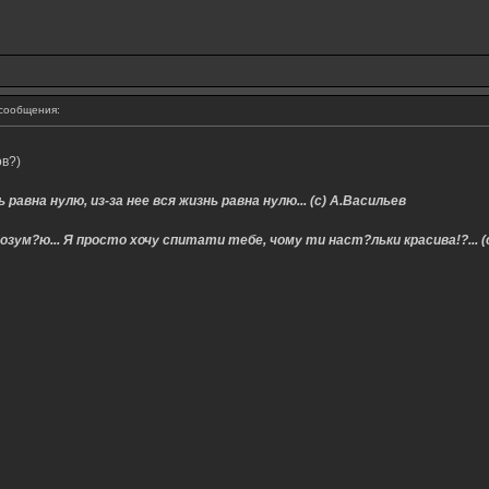
сообщения:
в?)
 равна нулю, из-за нее вся жизнь равна нулю... (с) А.Васильев
озум?ю... Я просто хочу спитати тебе, чому ти наст?льки красива!?... (