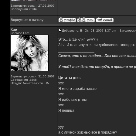
Зарегистрирован: 27.06.2007
Сообщения: 8134
Вернуться к началу
Кир
Добавлено: Вт Окт 23, 2007 3:37 pm
Заголовок 
Cocaine Lord
Это... а где клип Бум?))
З.Ы. И планируется ли добавление концерто
_________________
Скажи, что я ее люблю... Без нее вся жизнь
У тоб? так багато стор?н, я просто не р
Зарегистрирован: 31.05.2007
Цитаты дня:
Сообщения: 2448
xxx
Откуда: Ахметов-сити, UA
Я много зарабатываю
xxx
Я работаю ртом
xxx
Я певица
yyy
а с личной жизнью все в порядке?