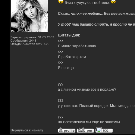
блиа ктулуху ест мой моск
_________________
Скажи, что я ее люблю... Без нее вся жизнь
У тоб? так багато стор?н, я просто не р
Цитаты дня:
Зарегистрирован: 31.05.2007
xxx
Сообщения: 2448
Откуда: Ахметов-сити, UA
Я много зарабатываю
xxx
Я работаю ртом
xxx
Я певица
yyy
а с личной жизнью все в порядке?
zzz
угу, еще как! Полный порядок. Мы никогда н
yyy
но к сожалению мы еще не знакомы
Вернуться к началу