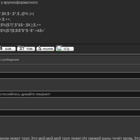
м у крупноформатного
,$^,$#,$~,$*,$:,@% )=(
.++;$.++;
:$%[$?]",$"&$~,$#,);$,++
#}$%[$?]$;$\$"$^$~$*.>&$=`
 сообщения:
стесняйтесь-думайте пока)нет!
ном лежит труп.Это мой,мой,мой труп лежит.Из свежей раны течёт кровь.Это