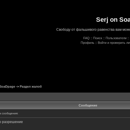
Serj on So
Свободу от фальшивого равенства вам може
FAQ
::
Поиск
::
Пользователи
::
Профиль
::
Войти и проверить л
 SoaDpage
->
Раздел жалоб
Сообщение
 сообщения:
то разрешение