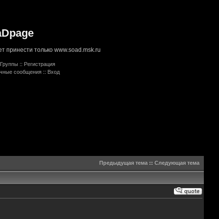
aDpage
т принести только www.soad.msk.ru
Группы
::
Регистрация
ичные сообщения
::
Вход
Предыдущая тема
::
Следующая тема