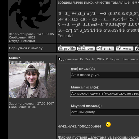
вобщем лично имхо, качество там лучше чем
_________________
`$=`;$_=\%!;($_)=/(.)/;$==++$|;($.,$/,$,,$\,$",$;,
$!=~/(.)(.).(.)(.)(.)(.)..(.)(.)(.)..(.)......(.)/,$"),$=++;$.+
$_++;$_++;($_,$\,$,)=($~.$"."$;$/$%[$?]$_$\$,$:
;$,++;$^|=$";`$_$\$,$/$:$;$~$*$%[$?]$.$~$*${#
Зарегистрирован: 14.10.2005
Perl rulz!
Сообщения: 9828
Откуда: немецыя
Вернуться к началу
Мишка
Добавлено: Вс Сен 16, 2007 11:02 pm
Заголовок 
Инкогнитивная какашка
genj писал(а):
А я в школе учусь
Мишка писал(а):
А я,можно подумать(можно,можно,не стес
Зарегистрирован: 27.06.2007
Maynard писал(а):
Сообщения: 8134
есть low quality
ну-ка,ну-ка поподробнее...
_________________
Жаркая пустыня Дагестана.За высоким барха