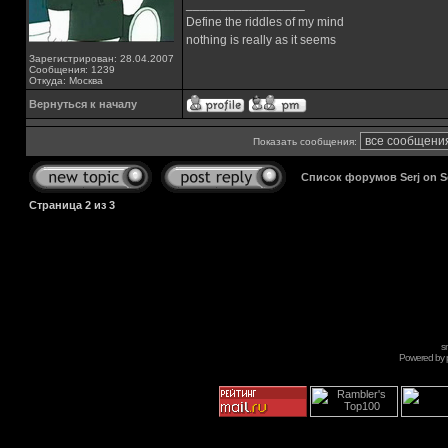
_________________
Define the riddles of my mind
nothing is really as it seems
Зарегистрирован: 28.04.2007
Сообщения: 1239
Откуда: Москва
Вернуться к началу
Показать сообщения:
Список форумов Serj on 
Страница
2
из
3
s
Powered by