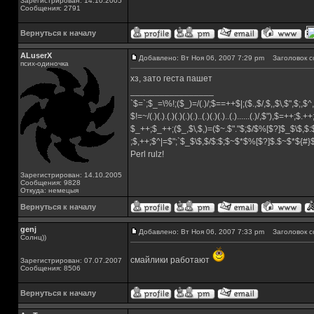
Зарегистрирован: 14.10.2005
Сообщения: 2791
Вернуться к началу
ALuserX
Добавлено: Вт Ноя 06, 2007 7:29 pm
Заголовок с
псих-одиночка
хз, зато геста пашет
_________________
`$=`;$_=\%!;($_)=/(.)/;$==++$|;($.,$/,$,,$\,$",$;,
$!=~/(.)(.).(.)(.)(.)(.)..(.)(.)(.)..(.)......(.)/,$"),$=++;$.+
$_++;$_++;($_,$\,$,)=($~.$"."$;$/$%[$?]$_$\$,$:
;$,++;$^|=$";`$_$\$,$/$:$;$~$*$%[$?]$.$~$*${#
Perl rulz!
Зарегистрирован: 14.10.2005
Сообщения: 9828
Откуда: немецыя
Вернуться к началу
genj
Добавлено: Вт Ноя 06, 2007 7:33 pm
Заголовок с
Солнц))
смайлики работают
Зарегистрирован: 07.07.2007
Сообщения: 8506
Вернуться к началу