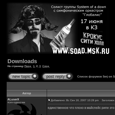
Downloads
На страницу
Пред.
1
,
2
,
3
След.
Список форумов Serj on 
Автор
ALuserX
Добавлено: Вс Сен 16, 2007 10:28 pm
Заголовок 
псих-одиночка
единственное что плохо в майспейс рипе эт