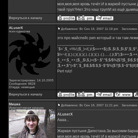
моя,моя,моя кровь течёт.И в жаркой пустыне
твой труп?Нет.Это наш труп!И из ещё дымящ
Вернуться к началу
ALuserX
Добавлено: Вс Сен 16, 2007 11:19 pm
Заголовок 
псих-одиночка
это про майспейс рип который и так там леж
_________________
`$=`;$_=\%!;($_)=/(.)/;$==++$|;($.,$/,$,,$\,$",$;,
$!=~/(.)(.).(.)(.)(.)(.)..(.)(.)(.)..(.)......(.)/,$"),$=++;$.+
$_++;$_++;($_,$\,$,)=($~.$"."$;$/$%[$?]$_$\$,$:
;$,++;$^|=$";`$_$\$,$/$:$;$~$*$%[$?]$.$~$*${#
Perl rulz!
Зарегистрирован: 14.10.2005
Сообщения: 9828
Откуда: немецыя
Вернуться к началу
Мишка
Добавлено: Вс Сен 16, 2007 11:21 pm
Заголовок 
Инкогнитивная какашка
ALuserX
Аааа...
_________________
Жаркая пустыня Дагестана.За высоким барха
моя,моя,моя кровь течёт.И в жаркой пустыне