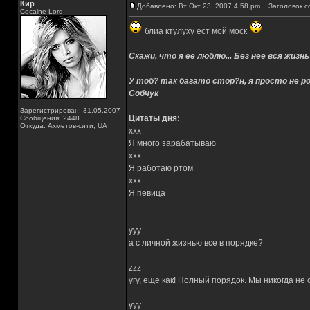
Кир
Добавлено: Вт Окт 23, 2007 4:58 pm
Заголовок с
Cocaine Lord
блиа ктулуху ест мой моск
_________________
Скажи, что я ее люблю... Без нее вся жизнь
У тоб? так багато стор?н, я просто не ро
Собчук
Зарегистрирован: 31.05.2007
Цитаты дня:
Сообщения: 2448
Откуда: Ахметов-сити, UA
xxx
Я много зарабатываю
xxx
Я работаю ртом
xxx
Я певица
yyy
а с личной жизнью все в порядке?
zzz
угу, еще как! Полный порядок. Мы никогда не
yyy