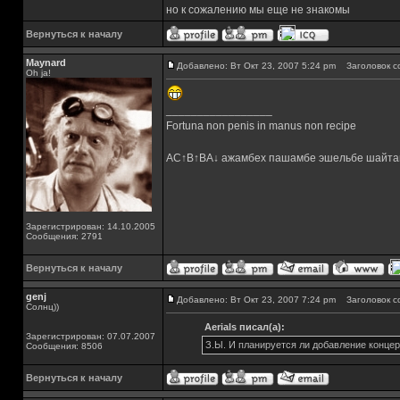
но к сожалению мы еще не знакомы
Вернуться к началу
Maynard
Добавлено: Вт Окт 23, 2007 5:24 pm
Заголовок с
Oh ja!
_________________
Fortuna non penis in manus non recipe
AC↑B↑BA↓ ажамбех пашамбе эшельбе шайта
Зарегистрирован: 14.10.2005
Сообщения: 2791
Вернуться к началу
genj
Добавлено: Вт Окт 23, 2007 7:24 pm
Заголовок с
Солнц))
Aerials писал(а):
Зарегистрирован: 07.07.2007
З.Ы. И планируется ли добавление концер
Сообщения: 8506
Вернуться к началу