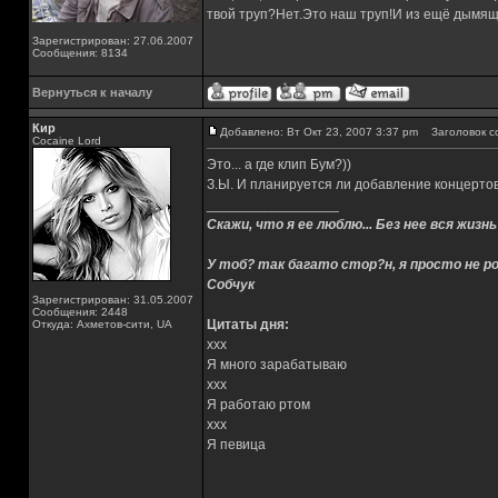
твой труп?Нет.Это наш труп!И из ещё дымящ
Зарегистрирован: 27.06.2007
Сообщения: 8134
Вернуться к началу
Кир
Добавлено: Вт Окт 23, 2007 3:37 pm
Заголовок с
Cocaine Lord
Это... а где клип Бум?))
З.Ы. И планируется ли добавление концерто
_________________
Скажи, что я ее люблю... Без нее вся жизнь
У тоб? так багато стор?н, я просто не ро
Собчук
Зарегистрирован: 31.05.2007
Сообщения: 2448
Цитаты дня:
Откуда: Ахметов-сити, UA
xxx
Я много зарабатываю
xxx
Я работаю ртом
xxx
Я певица