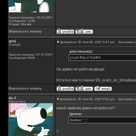
Зарегистрирован: 28.04.2007
Сообщения: 1239
Откуда: Москва
Вернуться к началу
genj
Добавлено: Вт Ноя 06, 2007 8:47 pm
Заголовок с
Солнц))
genj писал(а):
Зарегистрирован: 07.07.2007
ye jyb lfdyj yt hf,jnfkb
Сообщения: 8506
Он давно не работае,вроде.
Кстати,я как-то скачал 03_scars_on_broadway
Вернуться к началу
As-T
Добавлено: Вт Ноя 06, 2007 8:50 pm
Заголовок с
Almost God
какой смайлик давно не работал?
Цитата:
формат "_".
?