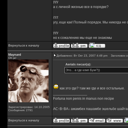
yyy
а с личной жизнью все в порядке?
zzz
угу, еще как! Полный порядок. Мы никогда не
yyy
но к сожалению мы еще не знакомы
Вернуться к началу
Maynard
Добавлено: Вт Окт 23, 2007 4:48 pm
Заголовок с
Oh ja!
Aerials писал(а):
Это... а где клип Бум?))
как это где? там же где и все остальные.
_________________
Fortuna non penis in manus non recipe
Зарегистрирован: 14.10.2005
AC↑B↑BA↓ ажамбех пашамбе эшельбе шайта
Сообщения: 2791
Вернуться к началу