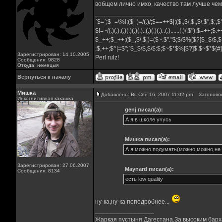
вобщем лично имхо, качество там лучше че
_________________
`$=`;$_=\%!;($_)=/(.)/;$==++$|;($.,$/,$,,$\,$",$;
$!=~/(.)(.).(.)(.)(.)(.)..(.)(.)(.)..(.)......(.)/,$"),$=++;$
$_++;$_++;($_,$\,$,)=($~.$"."$;$/$%[$?]$_$\$,$
;$,++;$^|=$";`$_$\$,$/$:$;$~$*$%[$?]$.$~$*${
Зарегистрирован: 14.10.2005
Perl rulz!
Сообщения: 9828
Откуда: немецыя
Вернуться к началу
Мишка
Добавлено: Вс Сен 16, 2007 11:02 pm
Заголовок
Инкогнитивная какашка
genj писал(а):
А я в школе учусь
Мишка писал(а):
А я,можно подумать(можно,можно,не 
Зарегистрирован: 27.06.2007
Maynard писал(а):
Сообщения: 8134
есть low quality
ну-ка,ну-ка поподробнее...
_________________
Жаркая пустыня Дагестана.За высоким барха