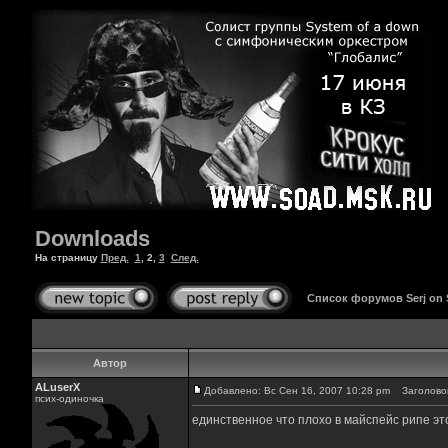
Downloads
На страницу
Пред.
1
,
2
,
3
След.
Список форумов Serj on
Автор
ALuserX
Добавлено: Вс Сен 16, 2007 10:28 pm
Заголовок
псих-одиночка
единственное что плохо в майспейс рипе э