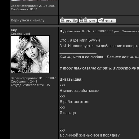
Зарегистрирован: 27.06.2007
Сообщения: 8134
Вернуться к началу
Кир
Добавлено: Вт Окт 23, 2007 3:37 pm
Заголовок 
Cocaine Lord
Это... а где клип Бум?))
З.Ы. И планируется ли добавление концерто
_________________
Скажи, что я ее люблю... Без нее вся жизнь
У тоб? так багато стор?н, я просто не р
Зарегистрирован: 31.05.2007
Цитаты дня:
Сообщения: 2448
xxx
Откуда: Ахметов-сити, UA
Я много зарабатываю
xxx
Я работаю ртом
xxx
Я певица
yyy
а с личной жизнью все в порядке?