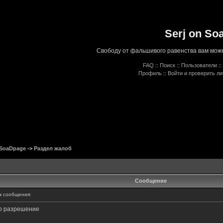
Serj on So
Свободу от фальшивого равенства вам може
FAQ
::
Поиск
::
Пользователи
::
Профиль
::
Войти и проверить л
 SoaDpage
->
Раздел жалоб
Сообщение
 сообщения:
то разрешение