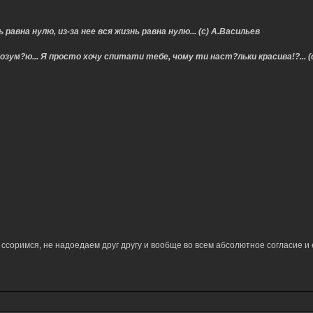
 равна нулю, из-за нее вся жизнь равна нулю... (с) А.Васильев
озум?ю... Я просто хочу спитати тебе, чому ти наст?льки красива!?... (
е ссоримся, не надоедаем друг другу и вообще во всем абсолютное согласие и