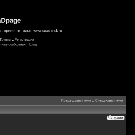
aDpage
т принести только www.soad.msk.ru
Группы
::
Регистрация
ичные сообщения
::
Вход
Предыдущая тема
::
Следующая тема