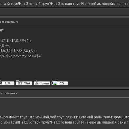
о мой труп!Нет.Это твой труп?Нет.Это наш труп!И из ещё дымящейся раны те
 сообщения:
жит
,$^,$#,$~,$*,$:,@% )=(
.++;$.++;
:$%[$?]",$"&$~,$#,);$,++
#}$%[$?]$;$\$"$^$~$*.>&$=`
 сообщения:
ном лежит труп.Это мой,мой,мой труп лежит.Из свежей раны течёт кровь.Это
о мой труп!Нет.Это твой труп?Нет.Это наш труп!И из ещё дымящейся раны те