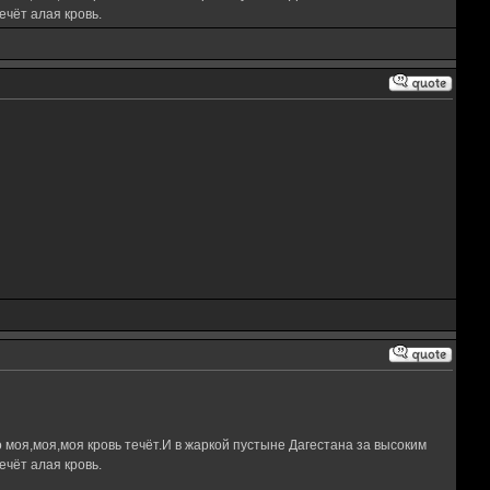
чёт алая кровь.
 моя,моя,моя кровь течёт.И в жаркой пустыне Дагестана за высоким
чёт алая кровь.