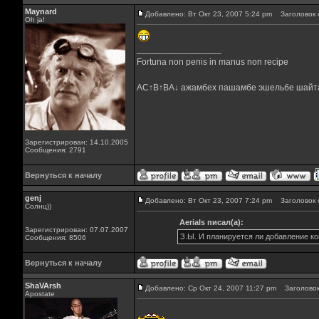
Maynard
Добавлено: Вт Окт 23, 2007 5:24 pm
Заголовок 
Oh ja!
_________________
Fortuna non penis in manus non recipe
AC↑B↑BA↓ ажамбех пашамбе эшельбе шайт
Зарегистрирован: 14.10.2005
Сообщения: 2791
Вернуться к началу
genj
Добавлено: Вт Окт 23, 2007 7:24 pm
Заголовок 
Солнц))
Aerials писал(а):
Зарегистрирован: 07.07.2007
З.Ы. И планируется ли добавление ко
Сообщения: 8506
Вернуться к началу
ShaVArsh
Добавлено: Ср Окт 24, 2007 11:27 pm
Заголовок
Apostate