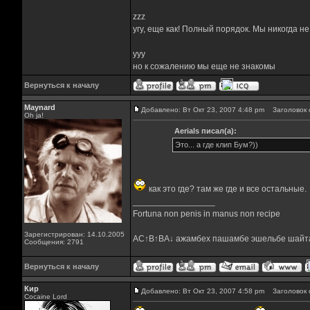
zzz
угу, еще как! Полный порядок. Мы никогда н
yyy
но к сожалению мы еще не знакомы
Вернуться к началу
Maynard
Добавлено: Вт Окт 23, 2007 4:48 pm
Заголовок 
Oh ja!
Aerials писал(а):
Это... а где клип Бум?))
как это где? там же где и все остальные.
_________________
Fortuna non penis in manus non recipe
Зарегистрирован: 14.10.2005
AC↑B↑BA↓ ажамбех пашамбе эшельбе шайт
Сообщения: 2791
Вернуться к началу
Кир
Добавлено: Вт Окт 23, 2007 4:58 pm
Заголовок 
Cocaine Lord