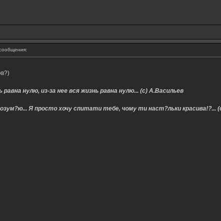
сообщения:
в?)
 равна нулю, из-за нее вся жизнь равна нулю... (с) А.Васильев
озум?ю... Я просто хочу спитати тебе, чому ти наст?льки красива!?... (