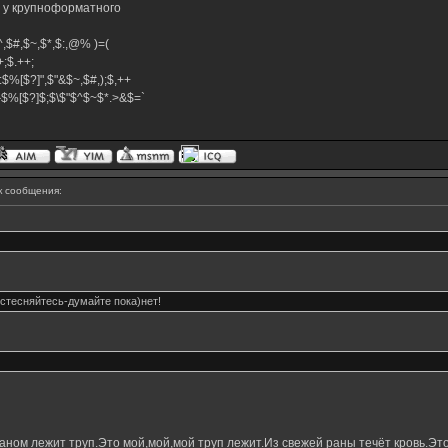
м у крупноформатного
,$^,$#,$~,$*,$:,@% )=(
.++;$.++;
:$%[$?]",$"&$~,$#,);$,++
#}$%[$?]$;$\$"$^$~$*.>&$=`
 сообщения:
стесняйтесь-думайте пока)нет!
ном лежит труп.Это мой,мой,мой труп лежит.Из свежей раны течёт кровь.Это