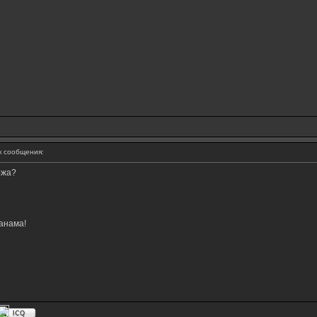
 сообщения:
ржа?
анама!