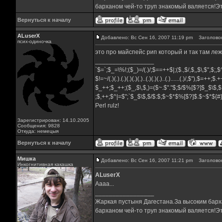
барханом чей-то труп знакомый валяется!Эт
Вернуться к началу
ALuserX
Добавлено: Вс Сен 16, 2007 11:19 pm
Заголовок
псих-одиночка
это про майспейс рип который и так там ле
_________________
`$=`;$_=\%!;($_)=/(.)/;$==++$|;($.,$/,$,,$\,$",$;
$!=~/(.)(.).(.)(.)(.)(.)..(.)(.)(.)..(.)......(.)/,$"),$=++;$
$_++;$_++;($_,$\,$,)=($~.$"."$;$/$%[$?]$_$\$,$
;$,++;$^|=$";`$_$\$,$/$:$;$~$*$%[$?]$.$~$*${
Perl rulz!
Зарегистрирован: 14.10.2005
Сообщения: 9828
Откуда: немецыя
Вернуться к началу
Мишка
Добавлено: Вс Сен 16, 2007 11:21 pm
Заголовок
Инкогнитивная какашка
ALuserX
Аааа...
_________________
Жаркая пустыня Дагестана.За высоким барха
барханом чей-то труп знакомый валяется!Эт