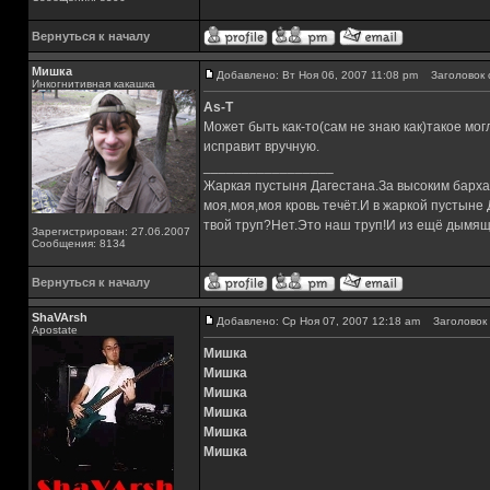
Вернуться к началу
Мишка
Добавлено: Вт Ноя 06, 2007 11:08 pm
Заголовок 
Инкогнитивная какашка
As-T
Может быть как-то(сам не знаю как)такое могл
исправит вручную.
_________________
Жаркая пустыня Дагестана.За высоким барха
моя,моя,моя кровь течёт.И в жаркой пустыне
твой труп?Нет.Это наш труп!И из ещё дымящ
Зарегистрирован: 27.06.2007
Сообщения: 8134
Вернуться к началу
ShaVArsh
Добавлено: Ср Ноя 07, 2007 12:18 am
Заголовок 
Apostate
Мишка
Мишка
Мишка
Мишка
Мишка
Мишка