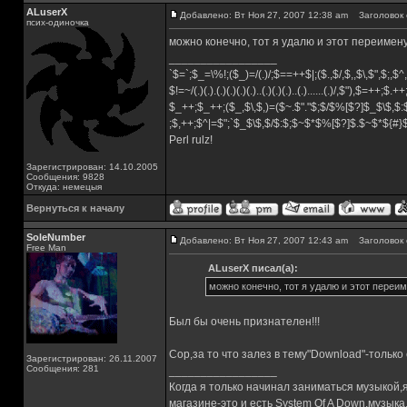
ALuserX
Добавлено: Вт Ноя 27, 2007 12:38 am
Заголовок 
псих-одиночка
можно конечно, тот я удалю и этот переимен
_________________
`$=`;$_=\%!;($_)=/(.)/;$==++$|;($.,$/,$,,$\,$",$;,
$!=~/(.)(.).(.)(.)(.)(.)..(.)(.)(.)..(.)......(.)/,$"),$=++;$.+
$_++;$_++;($_,$\,$,)=($~.$"."$;$/$%[$?]$_$\$,$:
;$,++;$^|=$";`$_$\$,$/$:$;$~$*$%[$?]$.$~$*${#
Perl rulz!
Зарегистрирован: 14.10.2005
Сообщения: 9828
Откуда: немецыя
Вернуться к началу
SoleNumber
Добавлено: Вт Ноя 27, 2007 12:43 am
Заголовок 
Free Man
ALuserX писал(а):
можно конечно, тот я удалю и этот переи
Был бы очень признателен!!!
Сор,за то что залез в тему"Download"-только
Зарегистрирован: 26.11.2007
Сообщения: 281
_________________
Когда я только начинал заниматься музыкой,
магазине-это и есть System Of A Down,музы