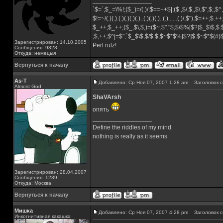
_________________
`$=`;$_=\%!;($_)=/(.)/;$==++$|;($.,$/,$,,$\,$",$;,
$!=~/(.)(.).(.)(.)(.)(.)..(.)(.)(.)..(.)......(.)/,$"),$=++;$.+
$_++;$_++;($_,$\,$,)=($~.$"."$;$/$%[$?]$_$\$,$:
;$,++;$^|=$";`$_$\$,$/$:$;$~$*$%[$?]$.$~$*${#
Зарегистрирован: 14.10.2005
Perl rulz!
Сообщения: 9828
Откуда: немецыя
Вернуться к началу
As-T
Добавлено: Ср Ноя 07, 2007 1:28 am
Заголовок с
Almost God
ShaVArsh
опять
_________________
Define the riddles of my mind
nothing is really as it seems
Зарегистрирован: 28.04.2007
Сообщения: 1239
Откуда: Москва
Вернуться к началу
Мишка
Добавлено: Ср Ноя 07, 2007 4:28 pm
Заголовок с
Инкогнитивная какашка