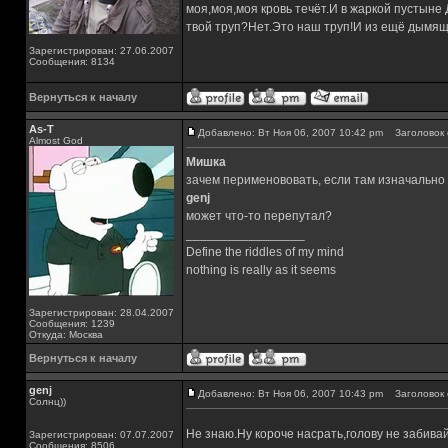
моя,моя,моя кровь течёт.И в жаркой пустыне
твой труп?Нет.Это наш труп!И из ещё дымящ
Зарегистрирован: 27.06.2007
Сообщения: 8134
Вернуться к началу
As-T
Добавлено: Вт Ноя 06, 2007 10:42 pm
Заголовок 
Almost God
Мишка
зачем перименововать, если там изначально
genj
может что-то перепутал?
_________________
Define the riddles of my mind
nothing is really as it seems
Зарегистрирован: 28.04.2007
Сообщения: 1239
Откуда: Москва
Вернуться к началу
genj
Добавлено: Вт Ноя 06, 2007 10:43 pm
Заголовок 
Солнц))
Не знаю.Ну короче насрать,голову не забива
Зарегистрирован: 07.07.2007
Сообщения: 8506