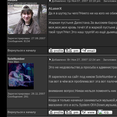
Мишка
Добавлено: Ср Ноя 07, 2007 10:18 pm
Заголовок 
Инкогнитивная какашка
ALuserX
Да я в шутку,ты чего?Никто ни на кого не об
_________________
Жаркая пустыня Дагестана.За высоким барха
моя,моя,моя кровь течёт.И в жаркой пустыне
твой труп?Нет.Это наш труп!И из ещё дымящ
Зарегистрирован: 27.06.2007
Сообщения: 8134
Вернуться к началу
SoleNumber
Добавлено: Вт Ноя 27, 2007 12:24 am
Заголовок 
Free Man
Это не недовольство,а просьба к администра
Я зарегился на сайт под ником SoleNumber и 
так вот в чём вся проблема:вот эта вот пало
внимание вопрос:Никак нельзя поменять ник
Зарегистрирован: 26.11.2007
_________________
Сообщения: 281
Когда я только начинал заниматься музыкой,
магазине-это и есть System Of A Down,музы
Вернуться к началу