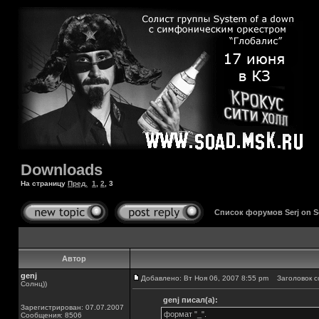
Downloads
На страницу
Пред.
1
,
2
,
3
Список форумов Serj on 
Автор
genj
Добавлено: Вт Ноя 06, 2007 8:55 pm
Заголовок с
Солнц))
genj писал(а):
Зарегистрирован: 07.07.2007
формат "_".
Сообщения: 8506