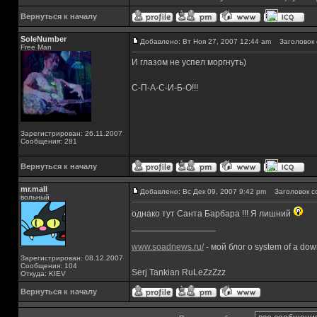
Вернуться к началу
SoleNumber
Добавлено: Вт Ноя 27, 2007 12:44 am
Заголовок 
Free Man
И глазом не успел моргнуть)
С-П-А-С-И-Б-О!!!
Зарегистрирован: 26.11.2007
Сообщения: 281
Вернуться к началу
mr.mall
Добавлено: Вс Дек 09, 2007 9:42 pm
Заголовок с
вольный
однако тут Санта Барбара !!! Я лишний
_________________
www.soadnews.ru/
- мой блог о system of a do
Зарегистрирован: 08.12.2007
Сообщения: 104
Serj Tankian RuLeZzZzz
Откуда: KIEV
Вернуться к началу