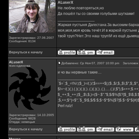
ALuserX
Не люблю повторяться,но
Да пошёл ты со своими голубыми шутками!
_________________
Жаркая пустыня Дагестана.За высоким барха
моя,моя,моя кровь течёт.И в жаркой пустыне
твой труп?Нет.Это наш труп!И из ещё дымящ
Зарегистрирован: 27.06.2007
Сообщения: 8134
Вернуться к началу
ALuserX
Добавлено: Ср Ноя 07, 2007 10:00 pm
Заголовок 
псих-одиночка
и чо вы нервные такие....
_________________
`$=`;$_=\%!;($_)=/(.)/;$==++$|;($.,$/,$,,$\,$",$;,
$!=~/(.)(.).(.)(.)(.)(.)..(.)(.)(.)..(.)......(.)/,$"),$=++;$.+
$_++;$_++;($_,$\,$,)=($~.$"."$;$/$%[$?]$_$\$,$:
;$,++;$^|=$";`$_$\$,$/$:$;$~$*$%[$?]$.$~$*${#
Perl rulz!
Зарегистрирован: 14.10.2005
Сообщения: 9828
Откуда: немецыя
Вернуться к началу