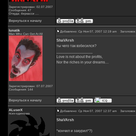
Зарегистрирован: 02.07.2007
Сообщения: 47
Откуда: 4еркасси ....
Вернуться к началу
lunatik
Добавлено: Ср Ноя 07, 2007 12:19 am
Заголовок 
Man Who Can Get At All
ShaVArsh
ты чего так взбесился?
_________________
Love is not about the profits,
Nor the riches in your dreams....
Зарегистрирован: 07.07.2007
Сообщения: 144
Вернуться к началу
ALuserX
Добавлено: Ср Ноя 07, 2007 12:37 am
Заголовок 
псих-одиночка
ShaVArsh
*кончил и закурил*?)