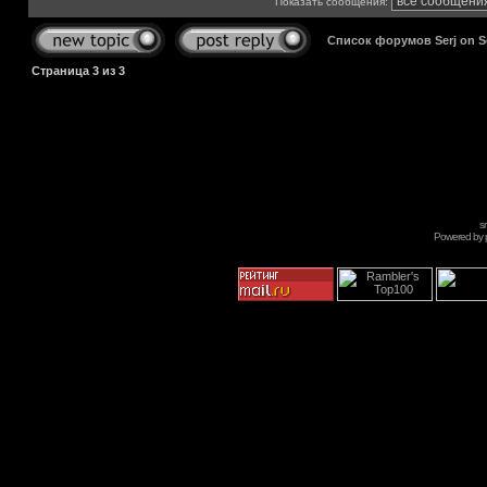
Показать сообщения:
Список форумов Serj on 
Страница
3
из
3
s
Powered by