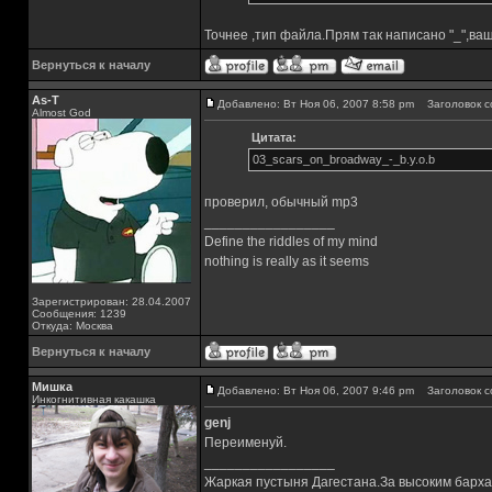
Точнее ,тип файла.Прям так написано "_",ва
Вернуться к началу
As-T
Добавлено: Вт Ноя 06, 2007 8:58 pm
Заголовок с
Almost God
Цитата:
03_scars_on_broadway_-_b.y.o.b
проверил, обычный mp3
_________________
Define the riddles of my mind
nothing is really as it seems
Зарегистрирован: 28.04.2007
Сообщения: 1239
Откуда: Москва
Вернуться к началу
Мишка
Добавлено: Вт Ноя 06, 2007 9:46 pm
Заголовок с
Инкогнитивная какашка
genj
Переименуй.
_________________
Жаркая пустыня Дагестана.За высоким барха