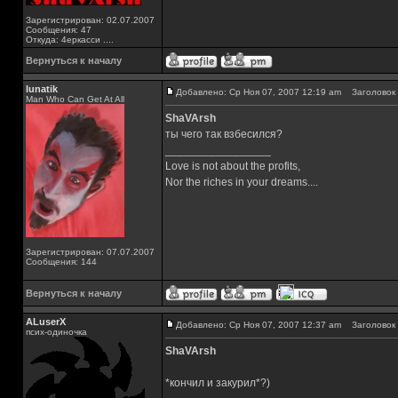
Зарегистрирован: 02.07.2007
Сообщения: 47
Откуда: 4еркасси ....
Вернуться к началу
lunatik
Добавлено: Ср Ноя 07, 2007 12:19 am
Заголовок 
Man Who Can Get At All
ShaVArsh
ты чего так взбесился?
_________________
Love is not about the profits,
Nor the riches in your dreams....
Зарегистрирован: 07.07.2007
Сообщения: 144
Вернуться к началу
ALuserX
Добавлено: Ср Ноя 07, 2007 12:37 am
Заголовок 
псих-одиночка
ShaVArsh
*кончил и закурил*?)