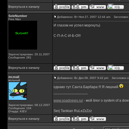
Вернуться к началу
SoleNumber
Добавлено: Вт Ноя 27, 2007 12:44 am
Заголовок 
Free Man
И глазом не успел моргнуть)
С-П-А-С-И-Б-О!!!
Зарегистрирован: 26.11.2007
Сообщения: 281
Вернуться к началу
mr.mall
Добавлено: Вс Дек 09, 2007 9:42 pm
Заголовок с
вольный
однако тут Санта Барбара !!! Я лишний
_________________
www.soadnews.ru/
- мой блог о system of a do
Зарегистрирован: 08.12.2007
Сообщения: 104
Serj Tankian RuLeZzZzz
Откуда: KIEV
Вернуться к началу