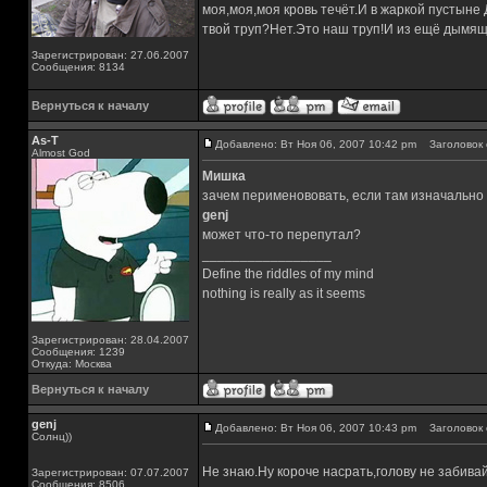
моя,моя,моя кровь течёт.И в жаркой пустыне
твой труп?Нет.Это наш труп!И из ещё дымящ
Зарегистрирован: 27.06.2007
Сообщения: 8134
Вернуться к началу
As-T
Добавлено: Вт Ноя 06, 2007 10:42 pm
Заголовок 
Almost God
Мишка
зачем перименововать, если там изначально
genj
может что-то перепутал?
_________________
Define the riddles of my mind
nothing is really as it seems
Зарегистрирован: 28.04.2007
Сообщения: 1239
Откуда: Москва
Вернуться к началу
genj
Добавлено: Вт Ноя 06, 2007 10:43 pm
Заголовок 
Солнц))
Не знаю.Ну короче насрать,голову не забива
Зарегистрирован: 07.07.2007
Сообщения: 8506