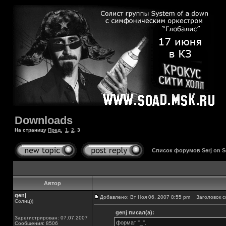
Downloads
На страницу
Пред.
1
,
2
,
3
Список форумов Serj on 
Автор
genj
Добавлено: Вт Ноя 06, 2007 8:55 pm
Заголовок с
Солнц))
genj писал(а):
Зарегистрирован: 07.07.2007
формат "_".
Сообщения: 8506