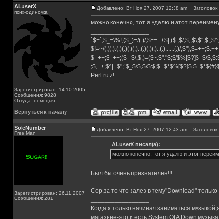
ALuserX
Добавлено: Вт Ноя 27, 2007 12:38 am
Заголовок 
псих-одиночка
можно конечно, тот я удалю и этот переимен
_________________
`$=`;$_=\%!;($_)=/(.)/;$==++$|;($.,$/,$,,$\,$",$;,
$!=~/(.)(.).(.)(.)(.)(.)..(.)(.)(.)..(.)......(.)/,$"),$=++;$.+
$_++;$_++;($_,$\,$,)=($~.$"."$;$/$%[$?]$_$\$,$:
;$,++;$^|=$";`$_$\$,$/$:$;$~$*$%[$?]$.$~$*${#
Perl rulz!
Зарегистрирован: 14.10.2005
Сообщения: 9828
Откуда: немецыя
Вернуться к началу
SoleNumber
Добавлено: Вт Ноя 27, 2007 12:43 am
Заголовок 
Free Man
ALuserX писал(а):
можно конечно, тот я удалю и этот переи
Был бы очень признателен!!!
Сор,за то что залез в тему"Download"-только
Зарегистрирован: 26.11.2007
Сообщения: 281
_________________
Когда я только начинал заниматься музыкой,
магазине-это и есть System Of A Down,музы