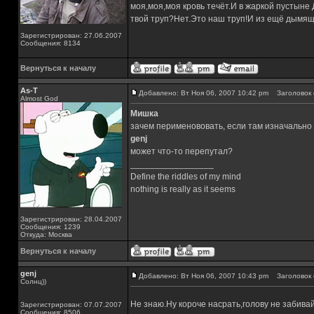
моя,моя,моя кровь течёт.И в жаркой пустыне
твой труп?Нет.Это наш труп!И из ещё дымящ
Зарегистрирован: 27.06.2007
Сообщения: 8134
Вернуться к началу
As-T
Добавлено: Вт Ноя 06, 2007 10:42 pm
Заголовок 
Almost God
Мишка
зачем перименововать, если там изначально
genj
может что-то перепутал?
_________________
Define the riddles of my mind
nothing is really as it seems
Зарегистрирован: 28.04.2007
Сообщения: 1239
Откуда: Москва
Вернуться к началу
genj
Добавлено: Вт Ноя 06, 2007 10:43 pm
Заголовок 
Солнц))
Не знаю.Ну короче насрать,голову не забива
Зарегистрирован: 07.07.2007
Сообщения: 8506