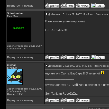
Вернуться к началу
SoleNumber
Добавлено: Вт Ноя 27, 2007 12:44 am
Заголовок 
Free Man
И глазом не успел моргнуть)
С-П-А-С-И-Б-О!!!
Зарегистрирован: 26.11.2007
Сообщения: 281
Вернуться к началу
mr.mall
Добавлено: Вс Дек 09, 2007 9:42 pm
Заголовок с
вольный
однако тут Санта Барбара !!! Я лишний
_________________
www.soadnews.ru/
- мой блог о system of a do
Зарегистрирован: 08.12.2007
Сообщения: 104
Serj Tankian RuLeZzZzz
Откуда: KIEV
Вернуться к началу