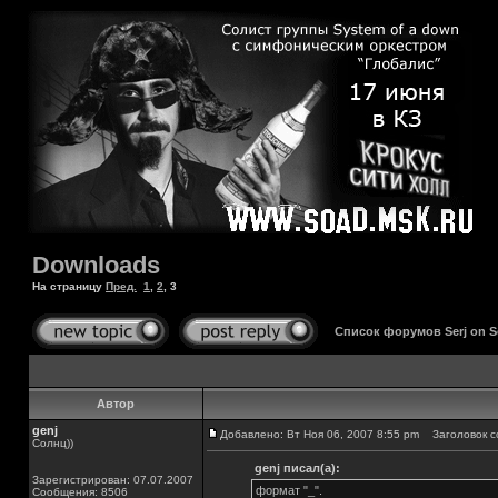
Downloads
На страницу
Пред.
1
,
2
,
3
Список форумов Serj on 
Автор
genj
Добавлено: Вт Ноя 06, 2007 8:55 pm
Заголовок с
Солнц))
genj писал(а):
Зарегистрирован: 07.07.2007
формат "_".
Сообщения: 8506