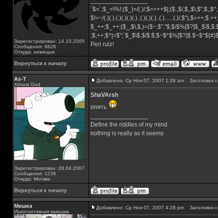
_________________
`$=`;$_=\%!;($_)=/(.)/;$==++$|;($.,$/,$,,$\,$",$;,
$!=~/(.)(.).(.)(.)(.)(.)..(.)(.)(.)..(.)......(.)/,$"),$=++;$.+
$_++;$_++;($_,$\,$,)=($~.$"."$;$/$%[$?]$_$\$,$:
;$,++;$^|=$";`$_$\$,$/$:$;$~$*$%[$?]$.$~$*${#
Зарегистрирован: 14.10.2005
Perl rulz!
Сообщения: 9828
Откуда: немецыя
Вернуться к началу
As-T
Добавлено: Ср Ноя 07, 2007 1:28 am
Заголовок с
Almost God
ShaVArsh
опять
_________________
Define the riddles of my mind
nothing is really as it seems
Зарегистрирован: 28.04.2007
Сообщения: 1239
Откуда: Москва
Вернуться к началу
Мишка
Добавлено: Ср Ноя 07, 2007 4:28 pm
Заголовок с
Инкогнитивная какашка