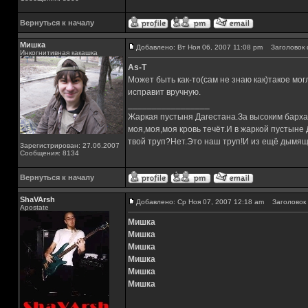
Вернуться к началу
Мишка
Добавлено: Вт Ноя 06, 2007 11:08 pm
Заголовок 
Инкогнитивная какашка
As-T
Может быть как-то(сам не знаю как)такое могл
исправит вручную.
_________________
Жаркая пустыня Дагестана.За высоким барха
моя,моя,моя кровь течёт.И в жаркой пустыне
твой труп?Нет.Это наш труп!И из ещё дымящ
Зарегистрирован: 27.06.2007
Сообщения: 8134
Вернуться к началу
ShaVArsh
Добавлено: Ср Ноя 07, 2007 12:18 am
Заголовок 
Apostate
Мишка
Мишка
Мишка
Мишка
Мишка
Мишка