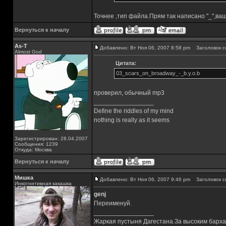
Точнее ,тип файла.Прям так написано "_",ва
Вернуться к началу
As-T
Добавлено: Вт Ноя 06, 2007 8:58 pm
Заголовок с
Almost God
Цитата:
03_scars_on_broadway_-_b.y.o.b
проверил, обычный mp3
_________________
Define the riddles of my mind
nothing is really as it seems
Зарегистрирован: 28.04.2007
Сообщения: 1239
Откуда: Москва
Вернуться к началу
Мишка
Добавлено: Вт Ноя 06, 2007 9:46 pm
Заголовок с
Инкогнитивная какашка
genj
Переименуй.
_________________
Жаркая пустыня Дагестана.За высоким барха