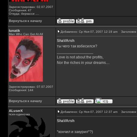
Зарегистрирован: 02.07.2007
Сообщения: 47
Откуда: 4еркасси ....
Вернуться к началу
lunatik
Добавлено: Ср Ноя 07, 2007 12:19 am
Заголовок 
Man Who Can Get At All
ShaVArsh
ты чего так взбесился?
_________________
Love is not about the profits,
Nor the riches in your dreams....
Зарегистрирован: 07.07.2007
Сообщения: 144
Вернуться к началу
ALuserX
Добавлено: Ср Ноя 07, 2007 12:37 am
Заголовок 
псих-одиночка
ShaVArsh
*кончил и закурил*?)