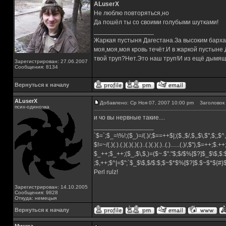
ALuserX
Не люблю повторяться,но
Да пошёл ты со своими голубыми шутками!
_________________
Жаркая пустыня Дагестана.За высоким барха
моя,моя,моя кровь течёт.И в жаркой пустыне
твой труп?Нет.Это наш труп!И из ещё дымящ
Зарегистрирован: 27.06.2007
Сообщения: 8134
Вернуться к началу
ALuserX
Добавлено: Ср Ноя 07, 2007 10:00 pm
Заголовок 
псих-одиночка
и чо вы нервные такие....
_________________
`$=`;$_=\%!;($_)=/(.)/;$==++$|;($.,$/,$,,$\,$",$;,
$!=~/(.)(.).(.)(.)(.)(.)..(.)(.)(.)..(.)......(.)/,$"),$=++;$.+
$_++;$_++;($_,$\,$,)=($~.$"."$;$/$%[$?]$_$\$,$:
;$,++;$^|=$";`$_$\$,$/$:$;$~$*$%[$?]$.$~$*${#
Perl rulz!
Зарегистрирован: 14.10.2005
Сообщения: 9828
Откуда: немецыя
Вернуться к началу