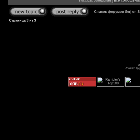
Показать сообщения:
Список форумов Serj on 
Страница
3
из
3
s
Powered by