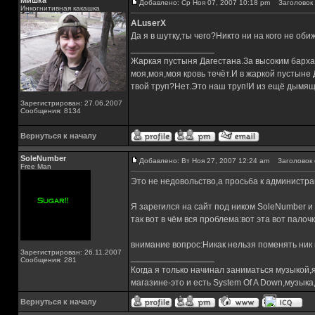
Мишка
Добавлено: Ср Ноя 07, 2007 10:18 pm
Заголовок 
Инкогнитивная какашка
ALuserX
Да я в шутку,ты чего?Никто ни на кого не об
_________________
Жаркая пустыня Дагестана.За высоким барха
моя,моя,моя кровь течёт.И в жаркой пустыне
твой труп?Нет.Это наш труп!И из ещё дымящ
Зарегистрирован: 27.06.2007
Сообщения: 8134
Вернуться к началу
SoleNumber
Добавлено: Вт Ноя 27, 2007 12:24 am
Заголовок 
Free Man
Это не недовольство,а просьба к администра
Я зарегился на сайт под ником SoleNumber и 
так вот в чём вся проблема:вот эта вот пало
внимание вопрос:Никак нельзя поменять ник
Зарегистрирован: 26.11.2007
_________________
Сообщения: 281
Когда я только начинал заниматься музыкой,
магазине-это и есть System Of A Down,музы
Вернуться к началу