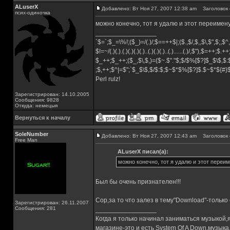
ALuserX
Добавлено: Вт Ноя 27, 2007 12:38 am
Заголовок 
псих-одиночка
можно конечно, тот я удалю и этот переимен
_________________
`$=`;$_=\%!;($_)=/(.)/;$==++$|;($.,$/,$,,$\,$",$;,
$!=~/(.)(.).(.)(.)(.)(.)..(.)(.)(.)..(.)......(.)/,$"),$=++;$.+
$_++;$_++;($_,$\,$,)=($~.$"."$;$/$%[$?]$_$\$,$:
;$,++;$^|=$";`$_$\$,$/$:$;$~$*$%[$?]$.$~$*${#
Perl rulz!
Зарегистрирован: 14.10.2005
Сообщения: 9828
Откуда: немецыя
Вернуться к началу
SoleNumber
Добавлено: Вт Ноя 27, 2007 12:43 am
Заголовок 
Free Man
ALuserX писал(а):
можно конечно, тот я удалю и этот переи
Был бы очень признателен!!!
Сор,за то что залез в тему"Download"-только
Зарегистрирован: 26.11.2007
Сообщения: 281
_________________
Когда я только начинал заниматься музыкой,
магазине-это и есть System Of A Down,музы