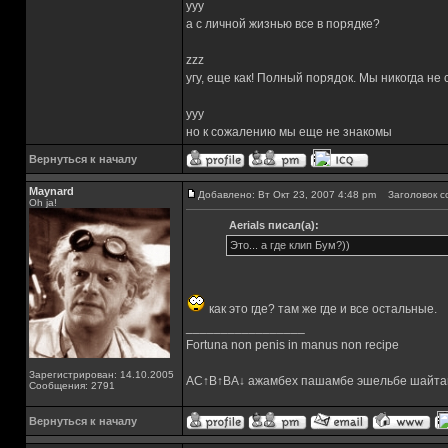
yyy
а с личной жизнью все в порядке?
zzz
угу, еще как! Полный порядок. Мы никогда не
yyy
но к сожалению мы еще не знакомы
Вернуться к началу
Maynard
Добавлено: Вт Окт 23, 2007 4:48 pm
Заголовок с
Oh ja!
Aerials писал(а):
Это... а где клип Бум?))
как это где? там же где и все остальные.
_________________
Fortuna non penis in manus non recipe
Зарегистрирован: 14.10.2005
AC↑B↑BA↓ ажамбех пашамбе эшельбе шайта
Сообщения: 2791
Вернуться к началу