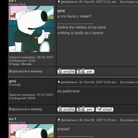
As-T
Добавлено: Вт Ноя 06, 2007 8:21 pm
Заголовок с
Almost God
genj
а что было с ними?
_________________
Define the riddles of my mind
nothing is really as it seems
Зарегистрирован: 28.04.2007
Сообщения: 1239
Откуда: Москва
Вернуться к началу
genj
Добавлено: Вт Ноя 06, 2007 8:24 pm
Заголовок с
Солнц))
не работали
Зарегистрирован: 07.07.2007
Сообщения: 8506
Вернуться к началу
As-T
Добавлено: Вт Ноя 06, 2007 8:26 pm
Заголовок с
Almost God
утром?
_________________