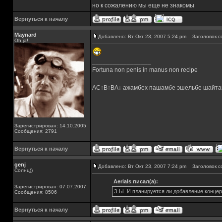
но к сожалению мы еще не знакомы
Вернуться к началу
Maynard
Добавлено: Вт Окт 23, 2007 5:24 pm
Заголовок с
Oh ja!
_________________
Fortuna non penis in manus non recipe
AC↑B↑BA↓ ажамбех пашамбе эшельбе шайта
Зарегистрирован: 14.10.2005
Сообщения: 2791
Вернуться к началу
genj
Добавлено: Вт Окт 23, 2007 7:24 pm
Заголовок с
Солнц))
Aerials писал(а):
Зарегистрирован: 07.07.2007
З.Ы. И планируется ли добавление концер
Сообщения: 8506
Вернуться к началу