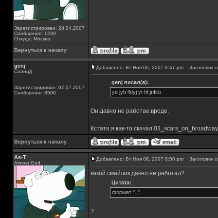
Зарегистрирован: 28.04.2007
Сообщения: 1239
Откуда: Москва
Вернуться к началу
genj
Добавлено: Вт Ноя 06, 2007 8:47 pm
Заголовок с
Солнц))
genj писал(а):
Зарегистрирован: 07.07.2007
ye jyb lfdyj yt hf,jnfkb
Сообщения: 8506
Он давно не работае,вроде.
Кстати,я как-то скачал 03_scars_on_broadway
Вернуться к началу
As-T
Добавлено: Вт Ноя 06, 2007 8:50 pm
Заголовок с
Almost God
какой смайлик давно не работал?
Цитата:
формат "_".
?