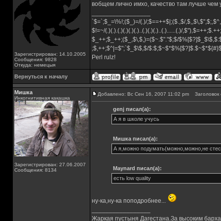
вобщем лично имхо, качество там лучше чем
_________________
`$=`;$_=\%!;($_)=/(.)/;$==++$|;($.,$/,$,,$\,$",$;,
$!=~/(.)(.).(.)(.)(.)(.)..(.)(.)(.)..(.)......(.)/,$"),$=++;$.+
$_++;$_++;($_,$\,$,)=($~.$"."$;$/$%[$?]$_$\$,$:
;$,++;$^|=$";`$_$\$,$/$:$;$~$*$%[$?]$.$~$*${#
Зарегистрирован: 14.10.2005
Perl rulz!
Сообщения: 9828
Откуда: немецыя
Вернуться к началу
Мишка
Добавлено: Вс Сен 16, 2007 11:02 pm
Заголовок 
Инкогнитивная какашка
genj писал(а):
А я в школе учусь
Мишка писал(а):
А я,можно подумать(можно,можно,не стес
Зарегистрирован: 27.06.2007
Maynard писал(а):
Сообщения: 8134
есть low quality
ну-ка,ну-ка поподробнее...
_________________
Жаркая пустыня Дагестана.За высоким барха