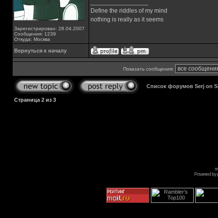
_________________
Define the riddles of my mind
nothing is really as it seems
Зарегистрирован: 28.04.2007
Сообщения: 1239
Откуда: Москва
Вернуться к началу
Показать сообщения:
Список форумов Serj on 
Страница
2
из
3
s
Powered by