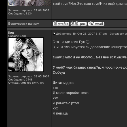
твой труп?Нет.Это наш труп!И из ещё дымящ
Зарегистрирован: 27.06.2007
Сообщения: 8134
Вернуться к началу
Кир
Добавлено: Вт Окт 23, 2007 3:37 pm
Заголовок с
Cocaine Lord
Это... а где клип Бум?))
З.Ы. И планируется ли добавление концерто
_________________
Скажи, что я ее люблю... Без нее вся жизнь
У тоб? так багато стор?н, я просто не ро
Собчук
Зарегистрирован: 31.05.2007
Сообщения: 2448
Цитаты дня:
Откуда: Ахметов-сити, UA
xxx
Я много зарабатываю
xxx
Я работаю ртом
xxx
Я певица