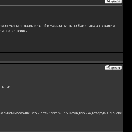
 моя,моя,моя кровь течёт.И в жаркой пустыне Дагестана за высоким
чёт алая кровь.
ть ник.
кальном магазине-это и есть System Of A Down,музыка,которую я люблю!