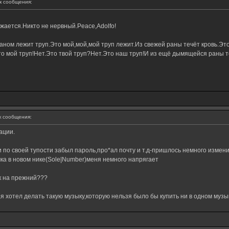
 сообщения:
ижается.Никто не нервный.Peace,Adolfo!
ном лежит труп.Это мой,мой,мой труп лежит.Из свежей раны течёт кровь.Это
о мой труп!Нет.Это твой труп?Нет.Это наш труп!И из ещё дымящейся раны те
 сообщения:
ации.
 по своей тупости забыл пароль,про*ал почту и т.д-пришлось немного измени
очка в новом нике(Sole|Number)меня немного напрягает
к на прежний???
я хотел делать такую музыку,которую нельзя было бы купить ни в одном музы