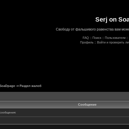
Serj on So
Свободу от фальшивого равенства вам може
FAQ
::
Поиск
::
Пользователи
::
Профиль
::
Войти и проверить л
 SoaDpage
->
Раздел жалоб
Сообщение
сообщения: