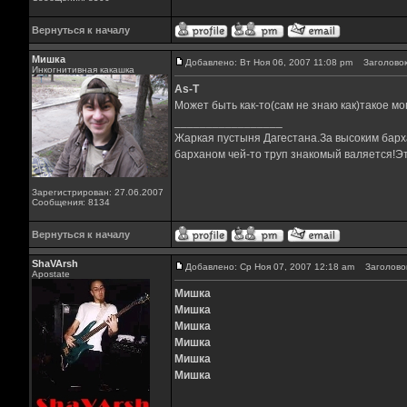
Вернуться к началу
Мишка
Добавлено: Вт Ноя 06, 2007 11:08 pm
Заголовок
Инкогнитивная какашка
As-T
Может быть как-то(сам не знаю как)такое мог
_________________
Жаркая пустыня Дагестана.За высоким барха
барханом чей-то труп знакомый валяется!Эт
Зарегистрирован: 27.06.2007
Сообщения: 8134
Вернуться к началу
ShaVArsh
Добавлено: Ср Ноя 07, 2007 12:18 am
Заголовок
Apostate
Мишка
Мишка
Мишка
Мишка
Мишка
Мишка