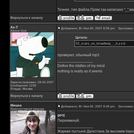
Точнее ,тип файла.Прям так написано "_",ва
Вернуться к началу
As-T
Добавлено: Вт Ноя 06, 2007 8:58 pm
Заголовок 
Almost God
Цитата:
03_scars_on_broadway_-_b.y.o.b
проверил, обычный mp3
_________________
Define the riddles of my mind
nothing is really as it seems
Зарегистрирован: 28.04.2007
Сообщения: 1239
Откуда: Москва
Вернуться к началу
Мишка
Добавлено: Вт Ноя 06, 2007 9:46 pm
Заголовок 
Инкогнитивная какашка
genj
Переименуй.
_________________
Жаркая пустыня Дагестана.За высоким барха