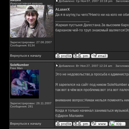
Мишка
Добавлено: Ср Ноя 07, 2007 10:18 pm
Заголовок
Инкогнитивная какашка
ALuserX
Да я в шутку,ты чего?Никто ни на кого не об
_________________
Жаркая пустыня Дагестана.За высоким барха
барханом чей-то труп знакомый валяется!Эт
Зарегистрирован: 27.06.2007
Сообщения: 8134
Вернуться к началу
SoleNumber
Добавлено: Вт Ноя 27, 2007 12:24 am
Заголовок
Free Man
Это не недовольство,а просьба к администр
Я зарегился на сайт под ником SoleNumber и
так вот в чём вся проблема:вот эта вот пал
внимание вопрос:Никак нельзя поменять ни
Зарегистрирован: 26.11.2007
_________________
Сообщения: 281
Когда я только начинал заниматься музыкой,
©Дарон Малакян
Вернуться к началу