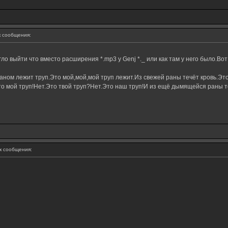
 сообщения:
ло выйти что вместо расширения *.mp3 у Genj *._ или как там у него было.Вот
ном лежит труп.Это мой,мой,мой труп лежит.Из свежей раны течёт кровь.Это
о мой труп!Нет.Это твой труп?Нет.Это наш труп!И из ещё дымящейся раны те
 сообщения: