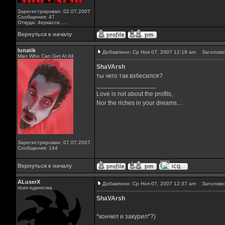
Зарегистрирован: 02.07.2007
Сообщения: 47
Откуда: 4еркасси ....
Вернуться к началу
lunatik
Добавлено: Ср Ноя 07, 2007 12:19 am
Заголовок
Man Who Can Get At All
ShaVArsh
ты чего так взбесился?
_________________
Love is not about the profits,
Nor the riches in your dreams....
Зарегистрирован: 07.07.2007
Сообщения: 144
Вернуться к началу
ALuserX
Добавлено: Ср Ноя 07, 2007 12:37 am
Заголовок
псих-одиночка
ShaVArsh
*кончил и закурил*?)