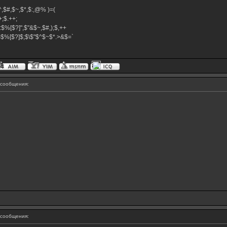
,$^,$#,$~,$*,$:,@% )=(
.++;$.++;
:$%[$?]",$"&$~,$#,);$,++
#}$%[$?]$;$\$"$^$~$*.>&$=`
сообщения:
сообщения: