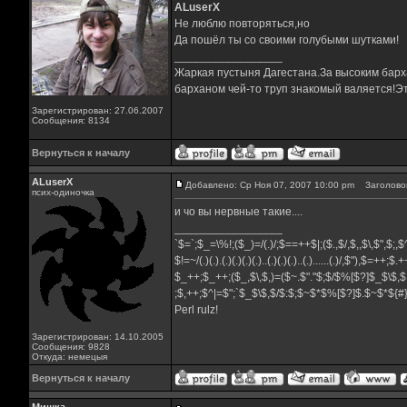
ALuserX
Не люблю повторяться,но
Да пошёл ты со своими голубыми шутками!
_________________
Жаркая пустыня Дагестана.За высоким барха
барханом чей-то труп знакомый валяется!Эт
Зарегистрирован: 27.06.2007
Сообщения: 8134
Вернуться к началу
ALuserX
Добавлено: Ср Ноя 07, 2007 10:00 pm
Заголовок
псих-одиночка
и чо вы нервные такие....
_________________
`$=`;$_=\%!;($_)=/(.)/;$==++$|;($.,$/,$,,$\,$",$;
$!=~/(.)(.).(.)(.)(.)(.)..(.)(.)(.)..(.)......(.)/,$"),$=++;$
$_++;$_++;($_,$\,$,)=($~.$"."$;$/$%[$?]$_$\$,$
;$,++;$^|=$";`$_$\$,$/$:$;$~$*$%[$?]$.$~$*${
Perl rulz!
Зарегистрирован: 14.10.2005
Сообщения: 9828
Откуда: немецыя
Вернуться к началу