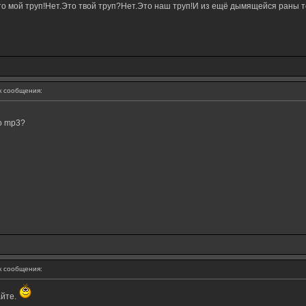
о мой труп!Нет.Это твой труп?Нет.Это наш труп!И из ещё дымящейся раны те
 сообщения:
о mp3?
 сообщения:
айте.