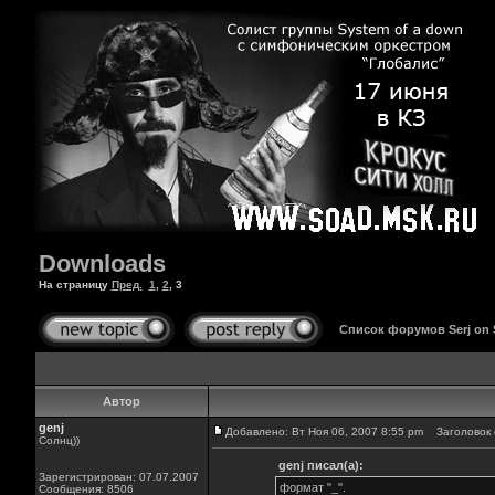
Downloads
На страницу
Пред.
1
,
2
,
3
Список форумов Serj on
Автор
genj
Добавлено: Вт Ноя 06, 2007 8:55 pm
Заголовок 
Солнц))
genj писал(а):
Зарегистрирован: 07.07.2007
формат "_".
Сообщения: 8506