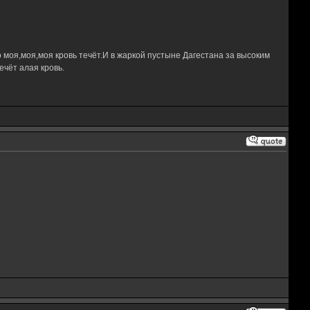
 моя,моя,моя кровь течёт.И в жаркой пустыне Дагестана за высоким
чёт алая кровь.