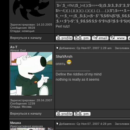
_________________
`$=`;$_=\%!;($_)=/(.)/;$==++$|;($.,$/,$,,$\,$",$;
$!=~/(.)(.).(.)(.)(.)(.)..(.)(.)(.)..(.)......(.)/,$"),$=++;$
$_++;$_++;($_,$\,$,)=($~.$"."$;$/$%[$?]$_$\$,$
;$,++;$^|=$";`$_$\$,$/$:$;$~$*$%[$?]$.$~$*${
Зарегистрирован: 14.10.2005
Perl rulz!
Сообщения: 9828
Откуда: немецыя
Вернуться к началу
As-T
Добавлено: Ср Ноя 07, 2007 1:28 am
Заголовок 
Almost God
ShaVArsh
опять
_________________
Define the riddles of my mind
nothing is really as it seems
Зарегистрирован: 28.04.2007
Сообщения: 1239
Откуда: Москва
Вернуться к началу
Мишка
Добавлено: Ср Ноя 07, 2007 4:28 pm
Заголовок 
Инкогнитивная какашка