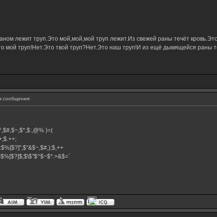
ном лежит труп.Это мой,мой,мой труп лежит.Из свежей раны течёт кровь.Это
о мой труп!Нет.Это твой труп?Нет.Это наш труп!И из ещё дымящейся раны те
 сообщения:
,$^,$#,$~,$*,$:,@% )=(
.++;$.++;
:$%[$?]",$"&$~,$#,);$,++
#}$%[$?]$;$\$"$^$~$*.>&$=`