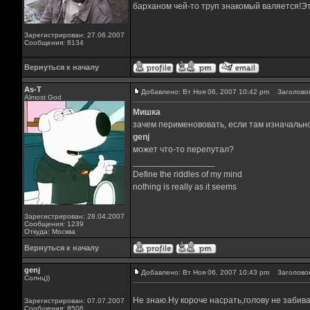
барханом чей-то труп знакомый валяется!Эт
Зарегистрирован: 27.06.2007
Сообщения: 8134
Вернуться к началу
As-T
Добавлено: Вт Ноя 06, 2007 10:42 pm
Заголовок
Almost God
Мишка
зачем перименововать, если там изначальн
genj
может что-то перепутал?
_________________
Define the riddles of my mind
nothing is really as it seems
Зарегистрирован: 28.04.2007
Сообщения: 1239
Откуда: Москва
Вернуться к началу
genj
Добавлено: Вт Ноя 06, 2007 10:43 pm
Заголовок
Солнц))
Не знаю.Ну короче насрать,голову не забив
Зарегистрирован: 07.07.2007
Сообщения: 8506