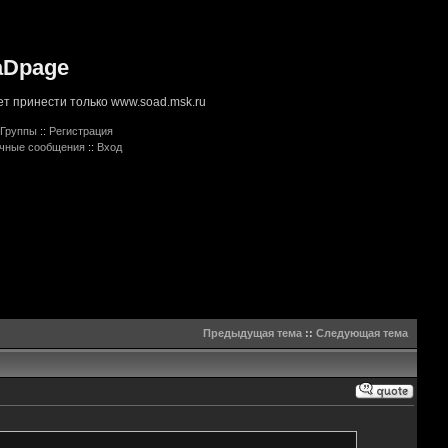
aDpage
т принести только www.soad.msk.ru
Группы
::
Регистрация
ичные сообщения
::
Вход
Предыдущая тема
::
Следующая тема