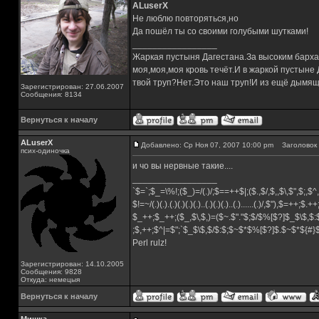
ALuserX
Не люблю повторяться,но
Да пошёл ты со своими голубыми шутками!
_________________
Жаркая пустыня Дагестана.За высоким барха
моя,моя,моя кровь течёт.И в жаркой пустыне
твой труп?Нет.Это наш труп!И из ещё дымящ
Зарегистрирован: 27.06.2007
Сообщения: 8134
Вернуться к началу
ALuserX
Добавлено: Ср Ноя 07, 2007 10:00 pm
Заголовок 
псих-одиночка
и чо вы нервные такие....
_________________
`$=`;$_=\%!;($_)=/(.)/;$==++$|;($.,$/,$,,$\,$",$;,
$!=~/(.)(.).(.)(.)(.)(.)..(.)(.)(.)..(.)......(.)/,$"),$=++;$.+
$_++;$_++;($_,$\,$,)=($~.$"."$;$/$%[$?]$_$\$,$:
;$,++;$^|=$";`$_$\$,$/$:$;$~$*$%[$?]$.$~$*${#
Perl rulz!
Зарегистрирован: 14.10.2005
Сообщения: 9828
Откуда: немецыя
Вернуться к началу