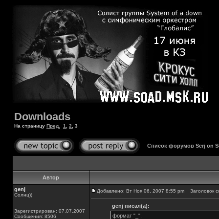
Downloads
На страницу
Пред.
1
,
2
,
3
Список форумов Serj on 
Автор
genj
Добавлено: Вт Ноя 06, 2007 8:55 pm
Заголовок с
Солнц))
genj писал(а):
Зарегистрирован: 07.07.2007
формат "_".
Сообщения: 8506