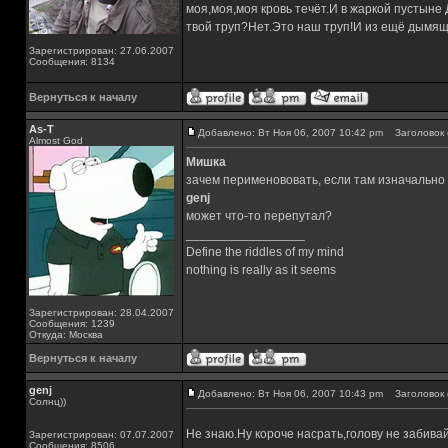
моя,моя,моя кровь течёт.И в жаркой пустыне
твой труп?Нет.Это наш труп!И из ещё дымящ
Зарегистрирован: 27.06.2007
Сообщения: 8134
Вернуться к началу
As-T
Добавлено: Вт Ноя 06, 2007 10:42 pm
Заголовок 
Almost God
Мишка
зачем перименововать, если там изначально
genj
может что-то перепутал?
_________________
Define the riddles of my mind
nothing is really as it seems
Зарегистрирован: 28.04.2007
Сообщения: 1239
Откуда: Москва
Вернуться к началу
genj
Добавлено: Вт Ноя 06, 2007 10:43 pm
Заголовок 
Солнц))
Не знаю.Ну короче насрать,голову не забива
Зарегистрирован: 07.07.2007
Сообщения: 8506