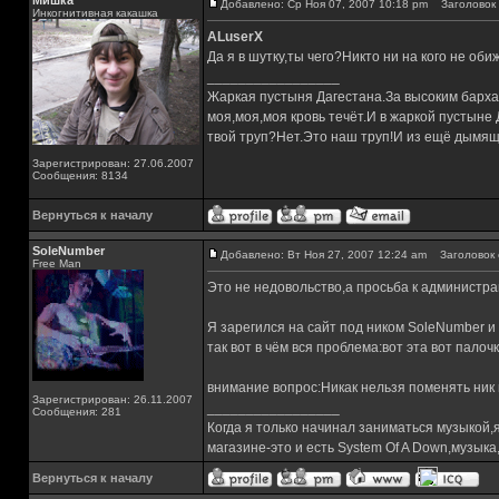
Мишка
Добавлено: Ср Ноя 07, 2007 10:18 pm
Заголовок 
Инкогнитивная какашка
ALuserX
Да я в шутку,ты чего?Никто ни на кого не об
_________________
Жаркая пустыня Дагестана.За высоким барха
моя,моя,моя кровь течёт.И в жаркой пустыне
твой труп?Нет.Это наш труп!И из ещё дымящ
Зарегистрирован: 27.06.2007
Сообщения: 8134
Вернуться к началу
SoleNumber
Добавлено: Вт Ноя 27, 2007 12:24 am
Заголовок 
Free Man
Это не недовольство,а просьба к администра
Я зарегился на сайт под ником SoleNumber и 
так вот в чём вся проблема:вот эта вот пало
внимание вопрос:Никак нельзя поменять ник
Зарегистрирован: 26.11.2007
_________________
Сообщения: 281
Когда я только начинал заниматься музыкой,
магазине-это и есть System Of A Down,музы
Вернуться к началу