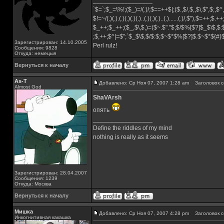
_________________
`$=`;$_=\%!;($_)=/(.)/;$==++$|;($.,$/,$,,$\,$",$;,
$!=~/(.)(.).(.)(.)(.)(.)..(.)(.)(.)..(.)......(.)/,$"),$=++;$.+
$_++;$_++;($_,$\,$,)=($~.$"."$;$/$%[$?]$_$\$,$:
;$,++;$^|=$";`$_$\$,$/$:$;$~$*$%[$?]$.$~$*${#
Зарегистрирован: 14.10.2005
Perl rulz!
Сообщения: 9828
Откуда: немецыя
Вернуться к началу
As-T
Добавлено: Ср Ноя 07, 2007 1:28 am
Заголовок с
Almost God
ShaVArsh
опять
_________________
Define the riddles of my mind
nothing is really as it seems
Зарегистрирован: 28.04.2007
Сообщения: 1239
Откуда: Москва
Вернуться к началу
Мишка
Добавлено: Ср Ноя 07, 2007 4:28 pm
Заголовок с
Инкогнитивная какашка