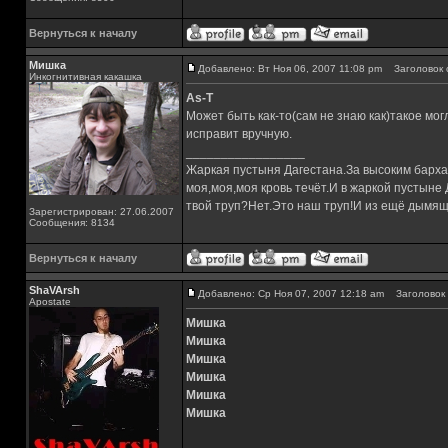
Вернуться к началу
Мишка
Добавлено: Вт Ноя 06, 2007 11:08 pm
Заголовок 
Инкогнитивная какашка
As-T
Может быть как-то(сам не знаю как)такое могл
исправит вручную.
_________________
Жаркая пустыня Дагестана.За высоким барха
моя,моя,моя кровь течёт.И в жаркой пустыне
твой труп?Нет.Это наш труп!И из ещё дымящ
Зарегистрирован: 27.06.2007
Сообщения: 8134
Вернуться к началу
ShaVArsh
Добавлено: Ср Ноя 07, 2007 12:18 am
Заголовок 
Apostate
Мишка
Мишка
Мишка
Мишка
Мишка
Мишка