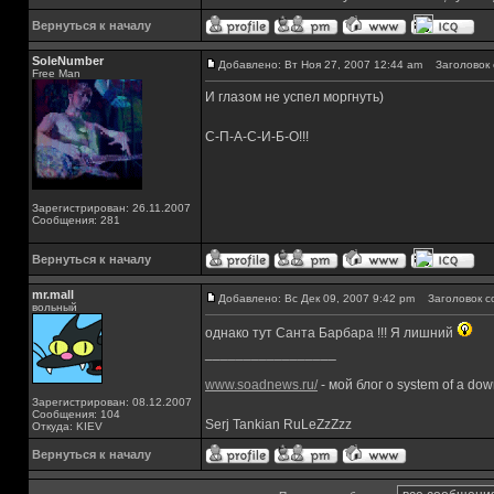
Вернуться к началу
SoleNumber
Добавлено: Вт Ноя 27, 2007 12:44 am
Заголовок 
Free Man
И глазом не успел моргнуть)
С-П-А-С-И-Б-О!!!
Зарегистрирован: 26.11.2007
Сообщения: 281
Вернуться к началу
mr.mall
Добавлено: Вс Дек 09, 2007 9:42 pm
Заголовок с
вольный
однако тут Санта Барбара !!! Я лишний
_________________
www.soadnews.ru/
- мой блог о system of a do
Зарегистрирован: 08.12.2007
Сообщения: 104
Serj Tankian RuLeZzZzz
Откуда: KIEV
Вернуться к началу