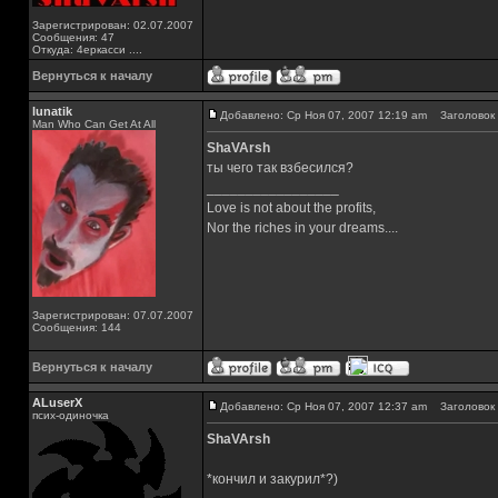
Зарегистрирован: 02.07.2007
Сообщения: 47
Откуда: 4еркасси ....
Вернуться к началу
lunatik
Добавлено: Ср Ноя 07, 2007 12:19 am
Заголовок 
Man Who Can Get At All
ShaVArsh
ты чего так взбесился?
_________________
Love is not about the profits,
Nor the riches in your dreams....
Зарегистрирован: 07.07.2007
Сообщения: 144
Вернуться к началу
ALuserX
Добавлено: Ср Ноя 07, 2007 12:37 am
Заголовок 
псих-одиночка
ShaVArsh
*кончил и закурил*?)