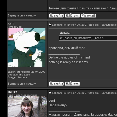
Точнее ,тип файла.Прям так написано "_",ва
Вернуться к началу
As-T
Добавлено: Вт Ноя 06, 2007 8:58 pm
Заголовок с
Almost God
Цитата:
03_scars_on_broadway_-_b.y.o.b
проверил, обычный mp3
_________________
Define the riddles of my mind
nothing is really as it seems
Зарегистрирован: 28.04.2007
Сообщения: 1239
Откуда: Москва
Вернуться к началу
Мишка
Добавлено: Вт Ноя 06, 2007 9:46 pm
Заголовок с
Инкогнитивная какашка
genj
Переименуй.
_________________
Жаркая пустыня Дагестана.За высоким барха