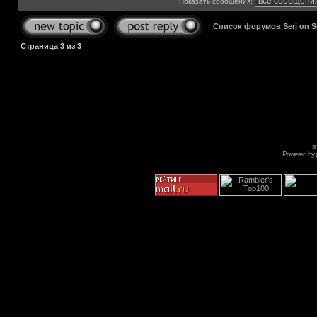
Показать сообщения:
Список форумов Serj on 
Страница
3
из
3
s
Powered by