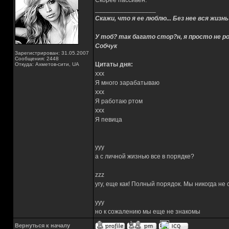
Скорее пассивен.
_________________
Скажи, что я ее люблю... Без нее вся жизнь
У тоб? так багато стор?н, я просто не ро
Собчук
Зарегистрирован: 31.05.2007
Сообщения: 2448
Цитаты дня:
Откуда: Ахметов-сити, UA
xxx
Я много зарабатываю
xxx
Я работаю ртом
xxx
Я певица
yyy
а с личной жизнью все в порядке?
zzz
угу, еще как! Полный порядок. Мы никогда не
yyy
но к сожалению мы еще не знакомы
Вернуться к началу