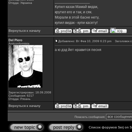
_________________
Откуда: Украина
Купил казак Мамай видак,
крутил его и так, и сяк.
Морали в этой басне нету,
купил видак - купи касету!
Вернуться к началу
Del Piero
Добавлено: Вт Фев 10, 2009 6:23 pm
Заголовок с
Аnticonformista
а ю дэд йет нравится песня
Зарегистрирован: 18.09.2008
Сообщения: 6217
Откуда: Рязань
Вернуться к началу
Показать сообщения:
Список форумов Serj on 