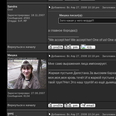
Sandra
Добавлено: Вс Апр 27, 2008 10:18 pm
Заголовок 
God
Зарегистрирован: 18.11.2007
Мишка писал(а):
Сообщения: 4593
Зато какая у него морда!!!
Откуда: S-P, RF
а главное бородка))
_________________
"We accept her! We accept her! One of us! One o
Вернуться к началу
Мишка
Добавлено: Вс Апр 27, 2008 10:19 pm
Заголовок 
Инкогнитивная какашка
Мне само выражения лица импонирует.
_________________
Жаркая пустыня Дагестана.За высоким барха
моя,моя,моя кровь течёт.И в жаркой пустыне
твой труп?Нет.Это наш труп!И из ещё дымящ
Зарегистрирован: 27.06.2007
Сообщения: 8134
Вернуться к началу
genj
Добавлено: Вс Апр 27, 2008 10:24 pm
Заголовок 