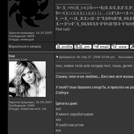
_________________
`$=`;$_=\%!;($_)=/(.)/;$==++$|;($.,$/,$,,$\,$",$;,
$!=~/(.)(.).(.)(.)(.)(.)..(.)(.)(.)..(.)......(.)/,$"),$=++;$.+
$_++;$_++;($_,$\,$,)=($~.$"."$;$/$%[$?]$_$\$,$:
;$,++;$^|=$";`$_$\$,$/$:$;$~$*$%[$?]$.$~$*${#
Perl rulz!
Зарегистрирован: 14.10.2005
Сообщения: 9828
Откуда: немецыя
Вернуться к началу
Кир
Добавлено: Вс Апр 27, 2008 10:09 pm
Заголовок 
Cocaine Lord
ооо, новое тело аля солдер гост, гоша, делит
_________________
Скажи, что я ее люблю... Без нее вся жизнь
У тоб? так багато стор?н, я просто не ро
Собчук
Зарегистрирован: 31.05.2007
Цитаты дня:
Сообщения: 2448
xxx
Откуда: Ахметов-сити, UA
Я много зарабатываю
xxx
Я работаю ртом
xxx