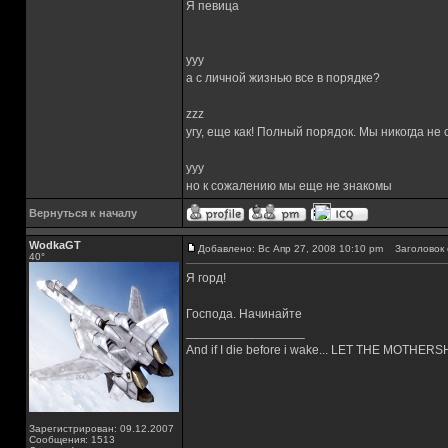
Я певица
yyy
а с личной жизнью все в порядке?
zzz
угу, еще как! Полный порядок. Мы никогда не
yyy
но к сожалению мы еще не знакомы
Вернуться к началу
WodkaGT
Добавлено: Вс Апр 27, 2008 10:10 pm
Заголовок 
40°
Я горд!
Господа. Начинайте
_________________
And if I die before i wake... LET THE MOTHE
Зарегистрирован: 09.12.2007
Сообщения: 1513