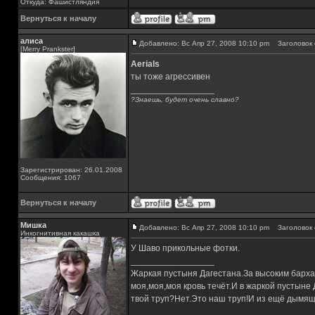
Откуда: Фашистляндия
Вернуться к началу
алиса
Добавлено: Вс Апр 27, 2008 10:10 pm
Заголовок 
[Merry Prankster]
Aerials
ты тоже агрессивен
_________________
?Знаешь, будет очень славно?
Зарегистрирован: 26.01.2008
Сообщения: 1067
Вернуться к началу
Мишка
Добавлено: Вс Апр 27, 2008 10:10 pm
Заголовок 
Инкогнитивная какашка
У Шаво прикольные фотки.
_________________
Жаркая пустыня Дагестана.За высоким барха
моя,моя,моя кровь течёт.И в жаркой пустыне
твой труп?Нет.Это наш труп!И из ещё дымящ