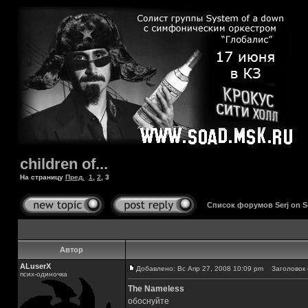
children of...
На страницу
Пред.
1
,
2
,
3
Список форумов Serj on 
Автор
ALuserX
Добавлено: Вс Апр 27, 2008 10:09 pm
Заголовок 
псих-одиночка
The Nameless
обоснуйте