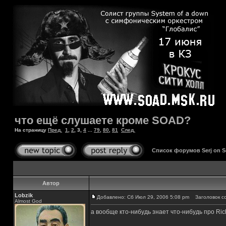
что ещё слушаете кроме SOAD?
На страницу
Пред.
1
,
2
,
3
,
4
...
79
,
80
,
81
След.
Список форумов Serj on 
Автор
Lobzik
Добавлено: Сб Июл 29, 2006 5:08 pm
Заголовок с
Almost God
а вообще кто-нибудь знает что-нибудь про Ri