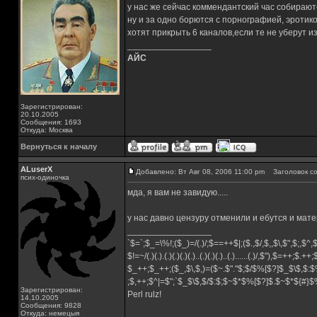
у нас же сейчас коммендантский час собирают
ну и за одно борются с порнографией, эротик
хотят прикрыть 6 каналов,если те не уберут 
_________________
АЙС
Зарегистрирован:
20.10.2005
Сообщения: 1693
Откуда: Москва
Вернуться к началу
ALuserX
Добавлено: Вт Авг 08, 2006 11:00 pm
Заголовок со
псих-одиночка
мда, я вам не завидую.....
у нас давно цензуру отменили и ебутся и мате
_________________
`$=`;$_=\%!;($_)=/(.)/;$==++$|;($.,$/,$,,$\,$",$;,$^
$!=~/(.)(.).(.)(.)(.)(.)..(.)(.)(.)..(.)......(.)/,$"),$=++;$.++
$_++;$_++;($_,$\,$,)=($~.$"."$;$/$%[$?]$_$\$,$:$
;$,++;$^|=$";`$_$\$,$/$:$;$~$*$%[$?]$.$~$*${#}
Зарегистрирован:
Perl rulz!
14.10.2005
Сообщения: 9828
Откуда: немецыя