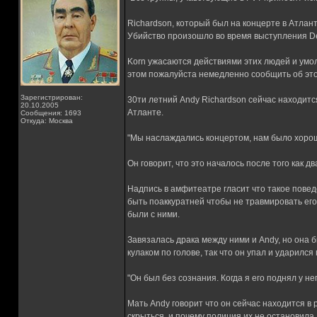
Richardson, который был на концерте в Атлан
Убийство произошло во время выступления Def
Korn ужасаются действиями этих людей и умо
этом пожалуйста немедленно сообщить об эт
Зарегистрирован:
30ти летний Andy Richardson сейчас находитс
20.10.2005
Атланте.
Сообщения: 1693
Откуда: Москва
"Мы наслаждались концертом, нам было хорошо
Он говорит, что это началось после того как д
Надпись в амфитеатре гласит что такое повед
быть поаккуратней чтобы не травмировать его
были с ними.
Завязалась драка между ними и Andy, но она б
кулаком по голове, так что он упал и ударился 
"Он был без сознания. Когда я его поднял у нег
Мать Andy говорит что он сейчас находится в
скрыться, и почему полиция их не остановила.