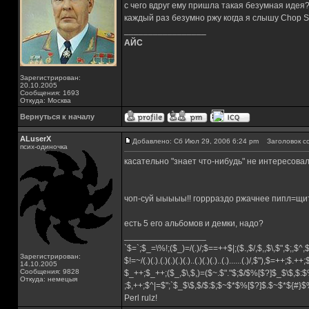
с чего вдруг ему пришла такая безумная идея
каждый раз безумно ржу когда я слышу Chop S
_________________
АЙС
Зарегистрирован:
20.10.2005
Сообщения: 1693
Откуда: Москва
Вернуться к началу
ALuserX
Добавлено: Сб Июл 29, 2006 6:24 pm
Заголовок с
псих-одиночка
касательно "знает что-нибудь" не интересова
чоп-суй ыыыыы!! горрраздо ржачнее пипл=щ
есть 5 его альбомов и демки, надо?
_________________
`$=`;$_=\%!;($_)=/(.)/;$==++$|;($.,$/,$,,$\,$",$;,$^
Зарегистрирован:
$!=~/(.)(.).(.)(.)(.)(.)..(.)(.)(.)..(.)......(.)/,$"),$=++;$.++
14.10.2005
Сообщения: 9828
$_++;$_++;($_,$\,$,)=($~.$"."$;$/$%[$?]$_$\$,$:$
Откуда: немецыя
;$,++;$^|=$";`$_$\$,$/$:$;$~$*$%[$?]$.$~$*${#}
Perl rulz!