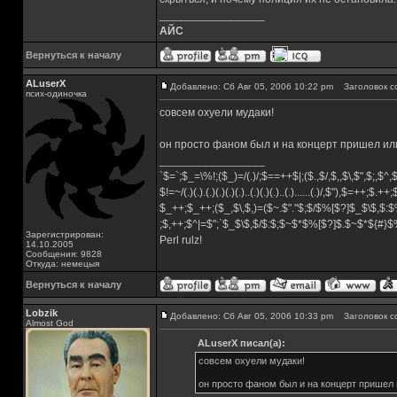
_________________
АЙС
Вернуться к началу
ALuserX
Добавлено: Сб Авг 05, 2006 10:22 pm
Заголовок с
псих-одиночка
совсем охуели мудаки!
он просто фаном был и на концерт пришел ил
_________________
`$=`;$_=\%!;($_)=/(.)/;$==++$|;($.,$/,$,,$\,$",$;,$^
$!=~/(.)(.).(.)(.)(.)(.)..(.)(.)(.)..(.)......(.)/,$"),$=++;$.++
$_++;$_++;($_,$\,$,)=($~.$"."$;$/$%[$?]$_$\$,$:$
;$,++;$^|=$";`$_$\$,$/$:$;$~$*$%[$?]$.$~$*${#}
Зарегистрирован:
Perl rulz!
14.10.2005
Сообщения: 9828
Откуда: немецыя
Вернуться к началу
Lobzik
Добавлено: Сб Авг 05, 2006 10:33 pm
Заголовок с
Almost God
ALuserX писал(а):
совсем охуели мудаки!
он просто фаном был и на концерт пришел 