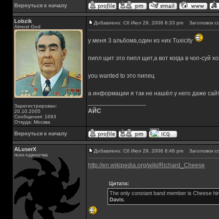
Вернуться к началу
Lobzik
Добавлено: Сб Июл 29, 2006 8:33 pm
Заголовок с
Almost God
у меня 3 альбома,один из них Tuxicity
пипл щит это пипл щит,а вот когда в чоп-суй 
you wanted to это пипец
а информации я так не нашёл у него даже сай
_________________
Зарегистрирован:
АЙС
20.10.2005
Сообщения: 1693
Откуда: Москва
Вернуться к началу
ALuserX
Добавлено: Сб Июл 29, 2006 8:46 pm
Заголовок с
псих-одиночка
http://en.wikipedia.org/wiki/Richard_Cheese
Цитата:
The only constant band member is Cheese hi
Davis
.