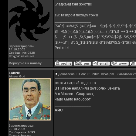
бладханд гэнг жжот!!!!
зы: газпром походу тожэ!
_________________
`$=`;$_=\%!;($_)=/(.)/;$==++$|;($.,$/,$,,$\,$",$;,$^
$!=~/(.)(.).(.)(.)(.)(.)..(.)(.)(.)..(.)......(.)/,$"),$=++;$.++
$_++;$_++;($_,$\,$,)=($~.$"."$;$/$%[$?]$_$\$,$:$
;$,++;$^|=$";`$_$\$,$/$:$;$~$*$%[$?]$.$~$*${#}
Зарегистрирован:
Perl rulz!
14.10.2005
Сообщения: 9828
Откуда: немецыя
Вернуться к началу
Lobzik
Добавлено: Вт Авг 08, 2006 10:46 pm
Заголовок с
Almost God
кстати хитрый ход гэнга
В Питере напялили футболки Зенита
А в Москве - Спартака,
надо было наоборот
_________________
АЙС
Зарегистрирован:
20.10.2005
Сообщения: 1693
Откуда: Москва