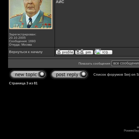
АЙС
Зарегистрирован:
20.10.2005
Сообщения: 1693
Откуда: Москва
Вернуться к началу
Показать сообщения:
Список форумов Serj on 
Страница
3
из
81
s
Powered by