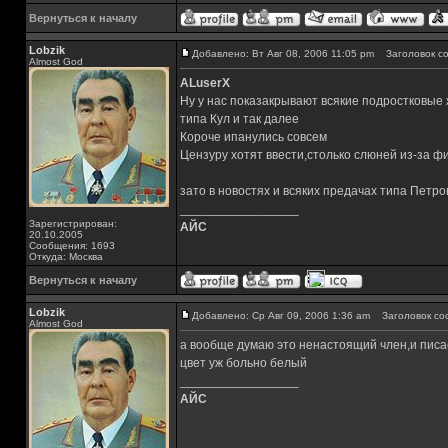
Вернуться к началу
Lobzik
Добавлено: Вт Авг 08, 2006 11:05 pm
Заголовок со
Almost God
ALuserX
Ну у нас показакрывают всякие подростковые
типа Кул и так далее
Короче ипанулись совсем
Цензуру хотят ввести,столько слюней из-за ф
зато в новостях и всяких предачах типа Петр
_________________
Зарегистрирован:
АЙС
20.10.2005
Сообщения: 1693
Откуда: Москва
Вернуться к началу
Lobzik
Добавлено: Ср Авг 09, 2006 1:36 am
Заголовок со
Almost God
а вообще думаю это ненастоящий член,и писа
цвет уж больно белый
_________________
АЙС