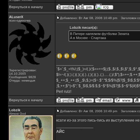
Вернуться к началу
ALuserX
Добавлено: Вт Авг 08, 2006 10:48 pm
Заголовок с
псих-одиночка
Lobzik писал(а):
В Питере напялили футболки Зенита
А в Москве - Спартака
_________________
`$=`;$_=\%!;($_)=/(.)/;$==++$|;($.,$/,$,,$\,$",$;,$^
Зарегистрирован:
14.10.2005
$!=~/(.)(.).(.)(.)(.)(.)..(.)(.)(.)..(.)......(.)/,$"),$=++;$.++
Сообщения: 9828
$_++;$_++;($_,$\,$,)=($~.$"."$;$/$%[$?]$_$\$,$:$
Откуда: немецыя
;$,++;$^|=$";`$_$\$,$/$:$;$~$*$%[$?]$.$~$*${#}
Perl rulz!
Вернуться к началу
Lobzik
Добавлено: Вт Авг 08, 2006 10:49 pm
Заголовок с
Almost God
ксати из-за этого пись-пись их выступление не
_________________
АЙС