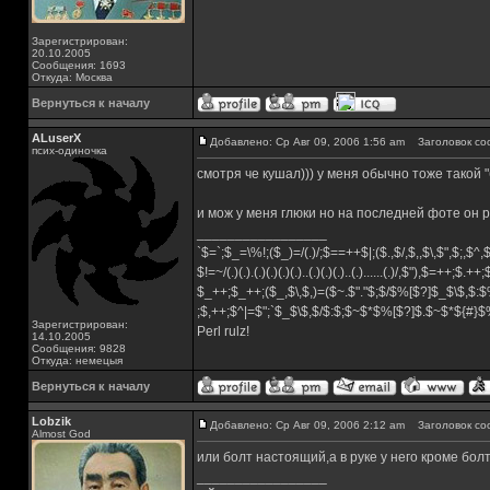
Зарегистрирован:
20.10.2005
Сообщения: 1693
Откуда: Москва
Вернуться к началу
ALuserX
Добавлено: Ср Авг 09, 2006 1:56 am
Заголовок со
псих-одиночка
смотря че кушал))) у меня обычно тоже такой 
и мож у меня глюки но на последней фоте он 
_________________
`$=`;$_=\%!;($_)=/(.)/;$==++$|;($.,$/,$,,$\,$",$;,$^
$!=~/(.)(.).(.)(.)(.)(.)..(.)(.)(.)..(.)......(.)/,$"),$=++;$.++
$_++;$_++;($_,$\,$,)=($~.$"."$;$/$%[$?]$_$\$,$:$
;$,++;$^|=$";`$_$\$,$/$:$;$~$*$%[$?]$.$~$*${#}
Зарегистрирован:
Perl rulz!
14.10.2005
Сообщения: 9828
Откуда: немецыя
Вернуться к началу
Lobzik
Добавлено: Ср Авг 09, 2006 2:12 am
Заголовок со
Almost God
или болт настоящий,а в руке у него кроме бол
_________________