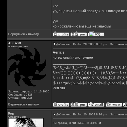
zzz
угу, еще как! Полный порядок. Мы никогда не
yyy
но к сожалению мы еще не знакомы
Вернуться к началу
ALuserX
Добавлено: Вс Апр 20, 2008 8:31 pm
Заголовок с
псих-одиночка
Aerials
но зеленый явно темнее
_________________
`$=`;$_=\%!;($_)=/(.)/;$==++$|;($.,$/,$,,$\,$",$;,
$!=~/(.)(.).(.)(.)(.)(.)..(.)(.)(.)..(.)......(.)/,$"),$=++;$.+
$_++;$_++;($_,$\,$,)=($~.$"."$;$/$%[$?]$_$\$,$:
;$,++;$^|=$";`$_$\$,$/$:$;$~$*$%[$?]$.$~$*${#
Perl rulz!
Зарегистрирован: 14.10.2005
Сообщения: 9828
Откуда: немецыя
Вернуться к началу
Кир
Добавлено: Вс Апр 20, 2008 8:36 pm
Заголовок с
Cocaine Lord
ни хрена, я же писал в анкете