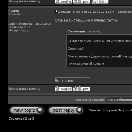
Вернуться к началу
haares
Добавлено: Сб Июл 26, 2008 12:31 pm
Заголовок
Apostate
Отзывы Системщика о членах группы:
Зарегистрирован: 28.02.2008
Сообщения: 36
Откуда: Сургут
Системщик писал(а):
СОАД это очень необычная и гениальная г
Серж лох!!!
Мне нравиться Дарон как шоумен!!! Как муз
Шаво Ахуенный чувак!!!
_________________
Вот так вот...
Вернуться к началу
Показать сообщения:
Список форумов Serj on 
Страница
2
из
3