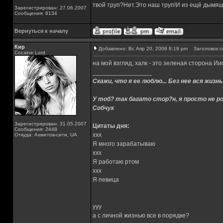
твой труп?Нет.Это наш труп!И из ещё дымящ
Зарегистрирован: 27.06.2007
Сообщения: 8134
Вернуться к началу
Кир
Добавлено: Вс Апр 20, 2008 8:19 pm
Заголовок с
Cocaine Lord
на мой взгляд, халк - это зеленая сторона Ии
_________________
Скажи, что я ее люблю... Без нее вся жизнь
У тоб? так багато стор?н, я просто не ро
Собчук
Зарегистрирован: 31.05.2007
Цитаты дня:
Сообщения: 2448
xxx
Откуда: Ахметов-сити, UA
Я много зарабатываю
xxx
Я работаю ртом
xxx
Я певица
yyy
а с личной жизнью все в порядке?