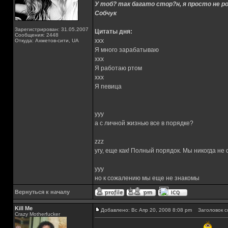
У тоб? так багато стор?н, я просто не ро
Собчук
Зарегистрирован: 31.05.2007
Цитаты дня:
Сообщения: 2448
xxx
Откуда: Ахметов-сити, UA
Я много зарабатываю
xxx
Я работаю ртом
xxx
Я певица
yyy
а с личной жизнью все в порядке?
zzz
угу, еще как! Полный порядок. Мы никогда не
yyy
но к сожалению мы еще не знакомы
Вернуться к началу
Kill Me
Добавлено: Вс Апр 20, 2008 8:08 pm
Заголовок с
Crazy Motherfucker