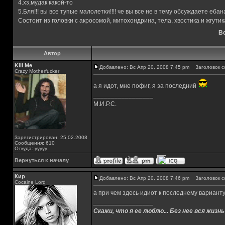
4.хз,мудак какой-то
5.Бля!!! вы все тупые малолетки!!!! че вы все не в тему обсуждаете ебан
Состоит из головки с акросомой, митохондрина, тела, хвостика и жгутик
Вс
Автор
Kill Me
Добавлено: Вс Апр 20, 2008 7:45 pm
Заголовок с
Crazy Motherfucker
а я идот, мне пофиг, я за последний
_________________
М.И.Р.С.
Зарегистрирован: 25.02.2008
Сообщения: 610
Откуда: ууууу
Вернуться к началу
Кир
Добавлено: Вс Апр 20, 2008 7:46 pm
Заголовок с
Cocaine Lord
а при чем здесь идиот к последнему вариант
_________________
Скажи, что я ее люблю... Без нее вся жизнь