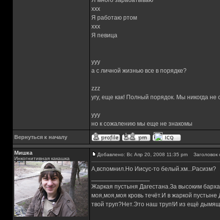
Я много зарабатываю
xxx
Я работаю ртом
xxx
Я певица
yyy
а с личной жизнью все в порядке?
zzz
угу, еще как! Полный порядок. Мы никогда не
yyy
но к сожалению мы еще не знакомы
Вернуться к началу
Мишка
Добавлено: Вс Апр 20, 2008 11:35 pm
Заголовок 
Инкогнитивная какашка
А,вспомнил.Но Иисус-то белый.хм...Расизм?
_________________
Жаркая пустыня Дагестана.За высоким барха
моя,моя,моя кровь течёт.И в жаркой пустыне
твой труп?Нет.Это наш труп!И из ещё дымящ