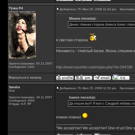
Тёзка Р.4
Добавлено: Пт Июл 25, 2008 11:44 pm
Заголовок 
объект ненависти
Мишка писал(а):
Денис-тёмная сторона Алекса.Алекс-тёмна
я светлая сторона
_________________
Ненависть - тяжёлый багаж. Жизнь слишком ко
Зарегистрирован: 05.12.2007
Сообщения: 1442
http://www.naushko.ru/whisper.php?id=294780
Вернуться к началу
Sandra
Добавлено: Пт Июл 25, 2008 11:52 pm
Заголовок 
God
Зарегистрирован: 18.11.2007
haares писал(а):
Сообщения: 4593
Да пошли вы!!! Я вон с Сандрой любовь по
Откуда: S-P, RF
помню помню)
_________________
"We accept her! We accept her! One of us! One o