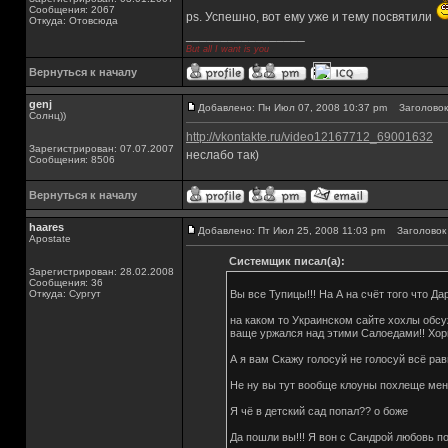
Сообщения: 2067
ps. Успешно, вот ему уже и тему посвятили
Откуда: Отовсюда
_________________
But all I want is you
Вернуться к началу
genj
Добавлено: Пн Июл 07, 2008 10:37 pm
Заголовок
Солнц))
http://vkontakte.ru/video12167712_69001632
Зарегистрирован: 07.07.2007
неслабо так)
Сообщения: 8506
Вернуться к началу
haares
Добавлено: Пт Июл 25, 2008 11:03 pm
Заголовок 
Apostate
Системщик писал(а):
Зарегистрирован: 28.02.2008
Сообщения: 36
Откуда: Сургут
Вы все Тупицы!!! На А на счёт того что Да
на каком то Украинском сайте хохлы обсу
ваще уржался над этими Салоедами!! Хор
А я вам Скажу голосуй не голосуй всё ра
Не ну вы тут вообще клоуны похлеще меня
Я чё в детский сад попал?? о боже
Да пошли вы!!! Я вон с Сандрой любовь по