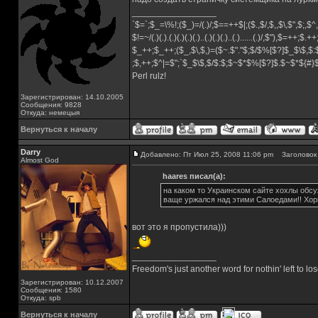
_________________
`$=`;$_=\%!;($_)=/(.)/;$==++$|;($.,$/,$,,$\,$",$;,
$!=~/(.)(.).(.)(.)(.)(.)..(.)(.)(.)..(.)......(.)/,$"),$=++;$.+
$_++;$_++;($_,$\,$,)=($~.$"."$;$/$%[$?]$_$\$,$:
;$,++;$^|=$";`$_$\$,$/$:$;$~$*$%[$?]$.$~$*${#
Perl rulz!
Зарегистрирован: 14.10.2005
Сообщения: 9828
Откуда: немецыя
Вернуться к началу
Darry
Добавлено: Пт Июл 25, 2008 11:06 pm
Заголовок 
Almost God
haares писал(а):
на каком то Украинском сайте хохлы обсу
ваще уржался над этими Салоедами!! Хор
вот это я пропустила)))
_________________
Freedom's just another word for nothin' left to los
Зарегистрирован: 10.12.2007
Сообщения: 1580
Откуда: spb
Вернуться к началу