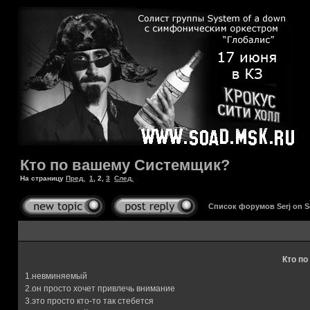
Кто по вашему Системщик?
На страницу
Пред.
1
,
2
,
3
След.
Список форумов Serj on 
Кто п
1.невминяемый
2.он просто хочет привлечь внимание
3.это просто кто-то так стебется