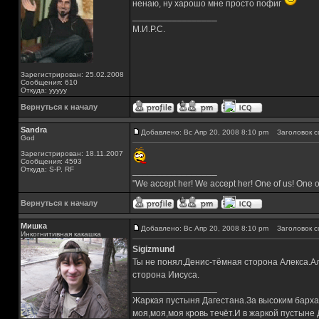
ненаю, ну харошо мне просто пофиг
_________________
М.И.Р.С.
Зарегистрирован: 25.02.2008
Сообщения: 610
Откуда: ууууу
Вернуться к началу
Sandra
Добавлено: Вс Апр 20, 2008 8:10 pm
Заголовок с
God
Зарегистрирован: 18.11.2007
Сообщения: 4593
Откуда: S-P, RF
_________________
"We accept her! We accept her! One of us! One o
Вернуться к началу
Мишка
Добавлено: Вс Апр 20, 2008 8:10 pm
Заголовок с
Инкогнитивная какашка
Sigizmund
Ты не понял.Денис-тёмная сторона Алекса.Ал
сторона Иисуса.
_________________
Жаркая пустыня Дагестана.За высоким барха
моя,моя,моя кровь течёт.И в жаркой пустыне