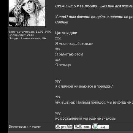
_________________
Скажи, что я ее люблю... Без нее вся жизнь
У тоб? так багато стор?н, я просто не ро
Собчук
Зарегистрирован: 31.05.2007
Цитаты дня:
Сообщения: 2448
xxx
Откуда: Ахметов-сити, UA
Я много зарабатываю
xxx
Я работаю ртом
xxx
Я певица
yyy
а с личной жизнью все в порядке?
zzz
угу, еще как! Полный порядок. Мы никогда не
yyy
но к сожалению мы еще не знакомы
Вернуться к началу