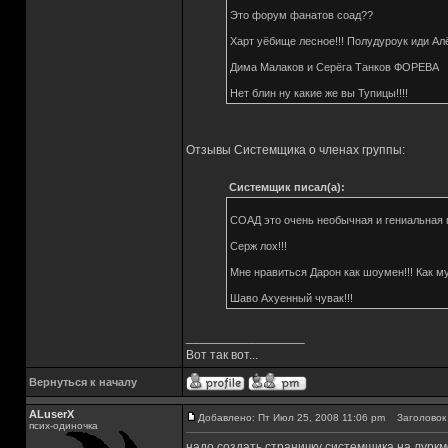
Это форум фанатов соад??
Харт уёбище лесное!!! Полудуроук иди Ал
Дима Малаков и Серёга Танков ФОРЕВА
Нет блин ну какие же вы Тупицы!!!!
Отзывы Системщика о членах группы:
Системщик писал(а):
СОАД это очень необычная и гениальная г
Серж лох!!!
Мне нравиться Дарон как шоумен!!! Как муз
Шаво Ахуенный чувак!!!
_________________
Вот так вот...
Вернуться к началу
ALuserX
Добавлено: Пт Июл 25, 2008 11:06 pm
Заголовок 
псих-одиночка
надо создать страничку системщика на луркм