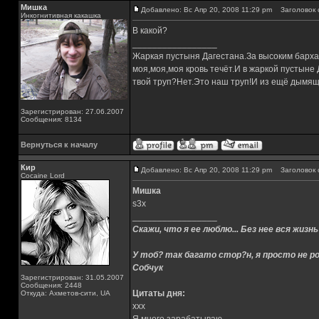
Мишка
Добавлено: Вс Апр 20, 2008 11:29 pm
Заголовок 
Инкогнитивная какашка
В какой?
_________________
Жаркая пустыня Дагестана.За высоким барха
моя,моя,моя кровь течёт.И в жаркой пустыне
твой труп?Нет.Это наш труп!И из ещё дымящ
Зарегистрирован: 27.06.2007
Сообщения: 8134
Вернуться к началу
Кир
Добавлено: Вс Апр 20, 2008 11:29 pm
Заголовок 
Cocaine Lord
Мишка
s3x
_________________
Скажи, что я ее люблю... Без нее вся жизнь
У тоб? так багато стор?н, я просто не ро
Собчук
Зарегистрирован: 31.05.2007
Сообщения: 2448
Цитаты дня:
Откуда: Ахметов-сити, UA
xxx