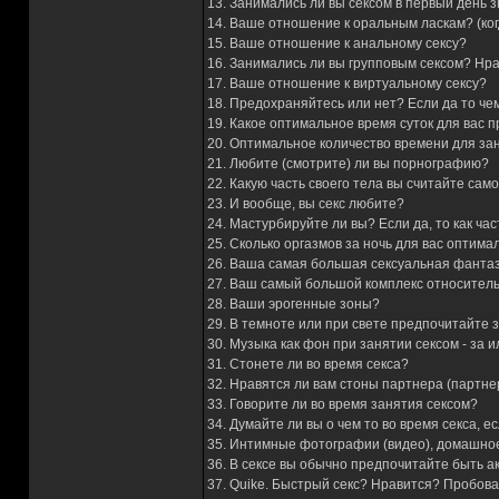
13. Занимались ли вы сексом в первый день 
14. Ваше отношение к оральным ласкам? (ког
15. Ваше отношение к анальному сексу?
16. Занимались ли вы групповым сексом? Нр
17. Ваше отношение к виртуальному сексу?
18. Предохраняйтесь или нет? Если да то че
19. Какое оптимальное время суток для вас 
20. Оптимальное количество времени для за
21. Любите (смотрите) ли вы порнографию?
22. Какую часть своего тела вы считайте сам
23. И вообще, вы секс любите?
24. Мастурбируйте ли вы? Если да, то как ча
25. Сколько оргазмов за ночь для вас оптима
26. Ваша самая большая сексуальная фанта
27. Ваш самый большой комплекс относитель
28. Ваши эрогенные зоны?
29. В темноте или при свете предпочитайте 
30. Музыка как фон при занятии сексом - за 
31. Стонете ли во время секса?
32. Нравятся ли вам стоны партнера (партне
33. Говорите ли во время занятия сексом?
34. Думайте ли вы о чем то во время секса, ес
35. Интимные фотографии (видео), домашное
36. В сексе вы обычно предпочитайте быть 
37. Quike. Быстрый секс? Нравится? Пробов