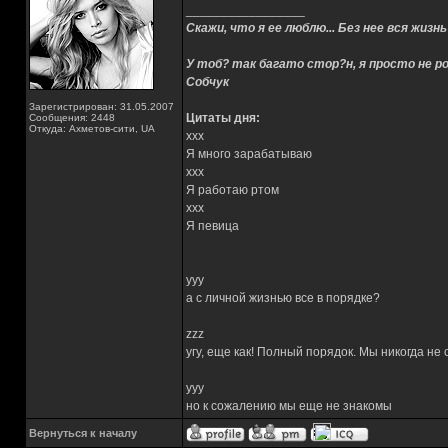
_________________
Скажи, что я ее люблю... Без нее вся жизнь
У тоб? так багато стор?н, я просто не ро
Собчук
Зарегистрирован: 31.05.2007
Цитаты дня:
Сообщения: 2448
Откуда: Ахметов-сити, UA
xxx
Я много зарабатываю
xxx
Я работаю ртом
xxx
Я певица
yyy
а с личной жизнью все в порядке?
zzz
угу, еще как! Полный порядок. Мы никогда не
yyy
но к сожалению мы еще не знакомы
Вернуться к началу