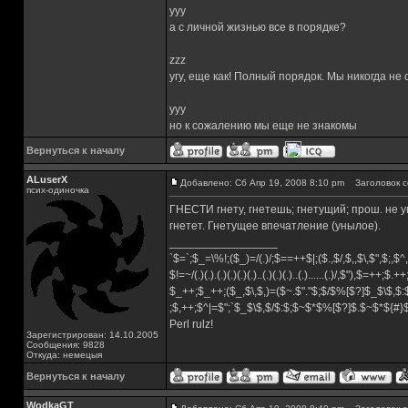
yyy
а с личной жизнью все в порядке?
zzz
угу, еще как! Полный порядок. Мы никогда не
yyy
но к сожалению мы еще не знакомы
Вернуться к началу
ALuserX
Добавлено: Сб Апр 19, 2008 8:10 pm
Заголовок с
псих-одиночка
ГНЕСТИ гнету, гнетешь; гнетущий; прош. не упот
гнетет. Гнетущее впечатление (унылое).
_________________
`$=`;$_=\%!;($_)=/(.)/;$==++$|;($.,$/,$,,$\,$",$;,
$!=~/(.)(.).(.)(.)(.)(.)..(.)(.)(.)..(.)......(.)/,$"),$=++;$.+
$_++;$_++;($_,$\,$,)=($~.$"."$;$/$%[$?]$_$\$,$:
;$,++;$^|=$";`$_$\$,$/$:$;$~$*$%[$?]$.$~$*${#
Perl rulz!
Зарегистрирован: 14.10.2005
Сообщения: 9828
Откуда: немецыя
Вернуться к началу
WodkaGT