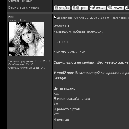
Откуда: немецыя
Вернуться к началу
Кир
Добавлено: Сб Апр 19, 2008 9:33 pm
Заголовок с
Cocaine Lord
WodkaGT
на виндоус мобайл переходи.
гнет=нет
а могло быть иначе!!!
_________________
Зарегистрирован: 31.05.2007
Скажи, что я ее люблю... Без нее вся жизнь
Сообщения: 2448
Откуда: Ахметов-сити, UA
У тоб? так багато стор?н, я просто не ро
Собчук
Цитаты дня:
xxx
Я много зарабатываю
xxx
Я работаю ртом
xxx
Я певица