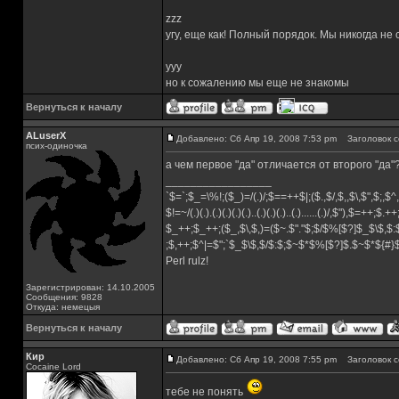
zzz
угу, еще как! Полный порядок. Мы никогда не
yyy
но к сожалению мы еще не знакомы
Вернуться к началу
ALuserX
Добавлено: Сб Апр 19, 2008 7:53 pm
Заголовок с
псих-одиночка
а чем первое "да" отличается от второго "да"
_________________
`$=`;$_=\%!;($_)=/(.)/;$==++$|;($.,$/,$,,$\,$",$;,
$!=~/(.)(.).(.)(.)(.)(.)..(.)(.)(.)..(.)......(.)/,$"),$=++;$.+
$_++;$_++;($_,$\,$,)=($~.$"."$;$/$%[$?]$_$\$,$:
;$,++;$^|=$";`$_$\$,$/$:$;$~$*$%[$?]$.$~$*${#
Perl rulz!
Зарегистрирован: 14.10.2005
Сообщения: 9828
Откуда: немецыя
Вернуться к началу
Кир
Добавлено: Сб Апр 19, 2008 7:55 pm
Заголовок с
Cocaine Lord
тебе не понять