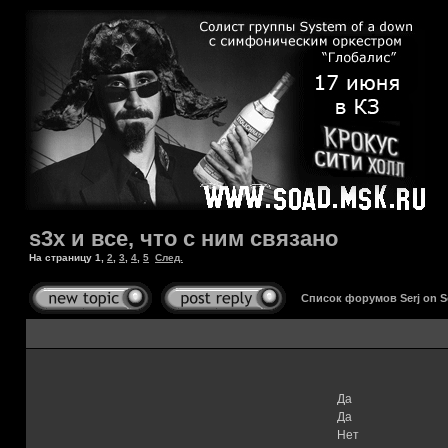
s3x и все, что с ним связано
На страницу
1
,
2
,
3
,
4
,
5
След.
Список форумов Serj on 
Да
Да
Нет