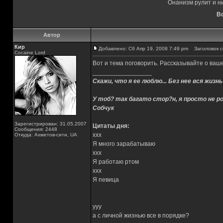
Онанизм рулит и н
Вс
Автор
Кир
Добавлено: Сб Апр 19, 2008 7:49 pm
Заголовок со
Cocaine Lord
Вот и тема поговорить. Рассказывайте о вашем
_________________
Скажи, что я ее люблю... Без нее вся жизнь
У тоб? так багато стор?н, я просто не ро
Собчук
Зарегистрирован: 31.05.2007
Цитаты дня:
Сообщения: 2448
xxx
Откуда: Ахметов-сити, UA
Я много зарабатываю
xxx
Я работаю ртом
xxx
Я певица
yyy
а с личной жизнью все в порядке?