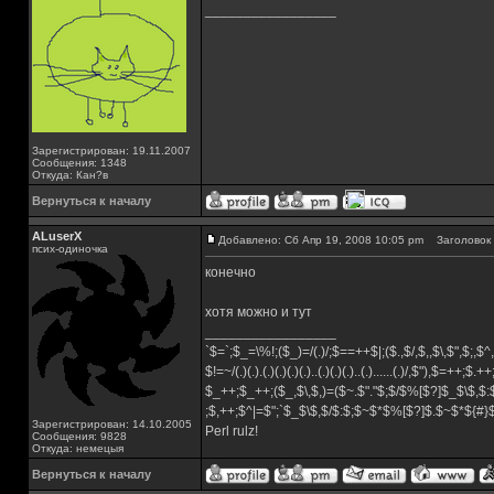
_________________
Зарегистрирован: 19.11.2007
Сообщения: 1348
Откуда: Кан?в
Вернуться к началу
ALuserX
Добавлено: Сб Апр 19, 2008 10:05 pm
Заголовок 
псих-одиночка
конечно
хотя можно и тут
_________________
`$=`;$_=\%!;($_)=/(.)/;$==++$|;($.,$/,$,,$\,$",$;,
$!=~/(.)(.).(.)(.)(.)(.)..(.)(.)(.)..(.)......(.)/,$"),$=++;$.+
$_++;$_++;($_,$\,$,)=($~.$"."$;$/$%[$?]$_$\$,$:
;$,++;$^|=$";`$_$\$,$/$:$;$~$*$%[$?]$.$~$*${#
Зарегистрирован: 14.10.2005
Perl rulz!
Сообщения: 9828
Откуда: немецыя
Вернуться к началу