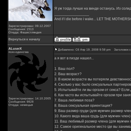
Я уж тогда лучше на винде останусь. Из соли
_________________
And if I die before i wake... LET THE MOTHE
Зарегистрирован: 09.12.2007
Сообщения: 1513
Откуда: Фашистляндия
Вернуться к началу
ALuserX
Добавлено: Сб Апр 19, 2008 9:58 pm
Заголовок с
псих-одиночка
а я вот в пизде нашел...
1. Ваш пол?
2. Ваш возраст?
3. В каком возрасте вы потеряли девственнос
4. Сколько у вас было сексуальных партнер
5. Испытывайте ли вы оргазм от секса? Если
6. Как часто вы испытывайте оргазм при зан
Зарегистрирован: 14.10.2005
7. Ваша любимая поза?
Сообщения: 9828
Откуда: немецыя
8. Ваша сексуальная ориентация?
9. Ваш размер груди (для мужчин размер чле
10. Какого вида ваша грудь (для мужчин член)
11. Ваш любимый размер члена (для мужчин 
12. Самое оригинальное место где вы занима