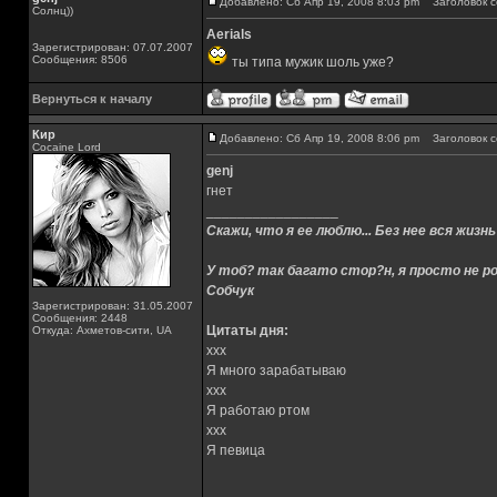
Добавлено: Сб Апр 19, 2008 8:03 pm
Заголовок с
Солнц))
Aerials
Зарегистрирован: 07.07.2007
Сообщения: 8506
ты типа мужик шоль уже?
Вернуться к началу
Кир
Добавлено: Сб Апр 19, 2008 8:06 pm
Заголовок с
Cocaine Lord
genj
гнет
_________________
Скажи, что я ее люблю... Без нее вся жизнь
У тоб? так багато стор?н, я просто не ро
Собчук
Зарегистрирован: 31.05.2007
Сообщения: 2448
Цитаты дня:
Откуда: Ахметов-сити, UA
xxx
Я много зарабатываю
xxx
Я работаю ртом
xxx
Я певица