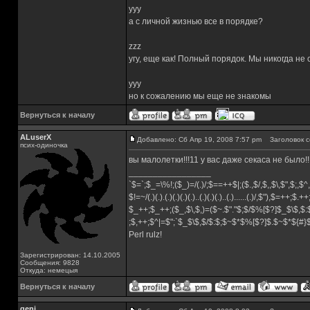
yyy
а с личной жизнью все в порядке?
zzz
угу, еще как! Полный порядок. Мы никогда не
yyy
но к сожалению мы еще не знакомы
Вернуться к началу
ALuserX
Добавлено: Сб Апр 19, 2008 7:57 pm
Заголовок с
псих-одиночка
вы малолетки!!!11 у вас даже секаса не было!!
_________________
`$=`;$_=\%!;($_)=/(.)/;$==++$|;($.,$/,$,,$\,$",$;,
$!=~/(.)(.).(.)(.)(.)(.)..(.)(.)(.)..(.)......(.)/,$"),$=++;$.+
$_++;$_++;($_,$\,$,)=($~.$"."$;$/$%[$?]$_$\$,$:
;$,++;$^|=$";`$_$\$,$/$:$;$~$*$%[$?]$.$~$*${#
Perl rulz!
Зарегистрирован: 14.10.2005
Сообщения: 9828
Откуда: немецыя
Вернуться к началу
genj