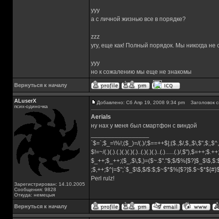
yyy
а с личной жизнью все в порядке?
zzz
угу, еще как! Полный порядок. Мы никогда не
yyy
но к сожалению мы еще не знакомы
Вернуться к началу
ALuserX
Добавлено: Сб Апр 19, 2008 9:34 pm
Заголовок с
псих-одиночка
Aerials
ну нах у меня был смартфон с виндой
_________________
`$=`;$_=\%!;($_)=/(.)/;$==++$|;($.,$/,$,,$\,$",$;,
$!=~/(.)(.).(.)(.)(.)(.)..(.)(.)(.)..(.)......(.)/,$"),$=++;$.+
$_++;$_++;($_,$\,$,)=($~.$"."$;$/$%[$?]$_$\$,$:
;$,++;$^|=$";`$_$\$,$/$:$;$~$*$%[$?]$.$~$*${#
Perl rulz!
Зарегистрирован: 14.10.2005
Сообщения: 9828
Откуда: немецыя
Вернуться к началу