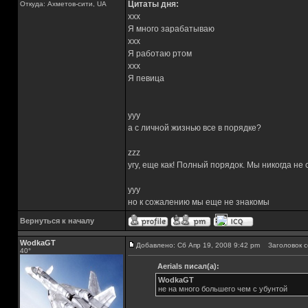
Цитаты дня:
Откуда: Ахметов-сити, UA
xxx
Я много зарабатываю
xxx
Я работаю ртом
xxx
Я певица
yyy
а с личной жизнью все в порядке?
zzz
угу, еще как! Полный порядок. Мы никогда не
yyy
но к сожалению мы еще не знакомы
Вернуться к началу
WodkaGT
Добавлено: Сб Апр 19, 2008 9:42 pm
Заголовок с
40°
Aerials писал(а):
WodkaGT
не на много большего чем с убунтой