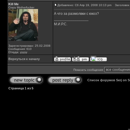
Kill Me
Добавлено: Сб Апр 19, 2008 10:13 pm
Заголовок 
Crazy Motherfucker
А что за размолвки с юкоз?
_________________
М.И.Р.С.
Зарегистрирован: 25.02.2008
Сообщения: 610
Откуда: ууууу
Вернуться к началу
Показать сообщения:
Список форумов Serj on 
Страница
1
из
5
s