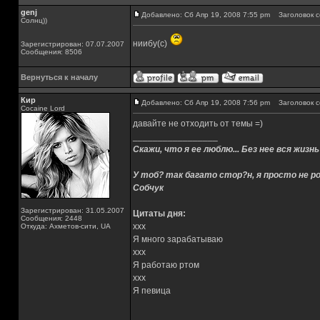
genj
Добавлено: Сб Апр 19, 2008 7:55 pm
Заголовок с
Солнц))
ниибу(с)
Зарегистрирован: 07.07.2007
Сообщения: 8506
Вернуться к началу
Кир
Добавлено: Сб Апр 19, 2008 7:56 pm
Заголовок с
Cocaine Lord
давайте не отходить от темы =)
_________________
Скажи, что я ее люблю... Без нее вся жизнь
У тоб? так багато стор?н, я просто не ро
Собчук
Зарегистрирован: 31.05.2007
Цитаты дня:
Сообщения: 2448
xxx
Откуда: Ахметов-сити, UA
Я много зарабатываю
xxx
Я работаю ртом
xxx
Я певица