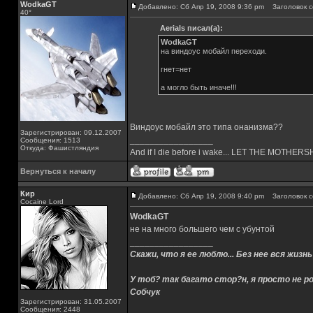
WodkaGT
Добавлено: Сб Апр 19, 2008 9:36 pm
Заголовок с
40°
Aerials писал(а):
WodkaGT
на виндоус мобайл переходи.
гнет=нет
а могло быть иначе!!!
Виндоус мобайл это типа онанизма??
Зарегистрирован: 09.12.2007
_________________
Сообщения: 1513
Откуда: Фашистляндия
And if I die before i wake... LET THE MOTHE
Вернуться к началу
Кир
Добавлено: Сб Апр 19, 2008 9:40 pm
Заголовок с
Cocaine Lord
WodkaGT
не на много большего чем с убунтой
_________________
Скажи, что я ее люблю... Без нее вся жизнь
У тоб? так багато стор?н, я просто не ро
Собчук
Зарегистрирован: 31.05.2007
Сообщения: 2448