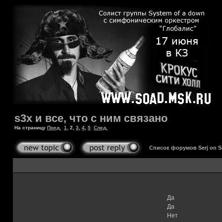
s3x и все, что с ним связано
На страницу
Пред.
1
,
2
,
3
,
4
,
5
След.
Список форумов Serj on 
Да
Да
Нет