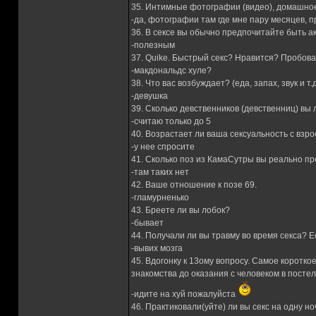
35. Интимные фотографии (видео), домашное
-да, фотографии там где мне пару месяцев, п
36. В сексе вы обычно предпочитайте быть 
-полезным
37. Quike. Быстрый секс? Нравится? Пробов
-макдональдс хуле?
38. Что вас возбуждает? (еда, запах, звук и т.
-девушка
39. Сколько девственников (девственниц) вы
-считаю только до 5
40. Возрастает ли ваша сексуальность с взр
-у нее спросите
41. Сколько поз из КамаСутры вы реально п
-там таких нет
42. Ваше отношение к позе 69.
-гламурненько
43. Бреете ли вы лобок?
-бывает
44. Получали ли вы травму во время секса? Е
-вывих мозга
45. Вдогонку к 13ому вопросу. Самое коротко
знакомства до оказания с человеком в постел
-идите на хуй пожалуйста
46. Практиковали(уйте) ли вы секс на одну но