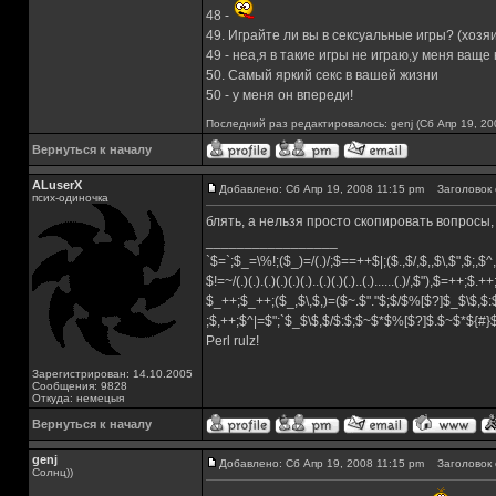
48 -
49. Играйте ли вы в сексуальные игры? (хозя
49 - неа,я в такие игры не играю,у меня ваще
50. Самый яркий секс в вашей жизни
50 - у меня он впереди!
Последний раз редактировалось: genj (Сб Апр 19, 20
Вернуться к началу
ALuserX
Добавлено: Сб Апр 19, 2008 11:15 pm
Заголовок 
псих-одиночка
блять, а нельзя просто скопировать вопросы, 
_________________
`$=`;$_=\%!;($_)=/(.)/;$==++$|;($.,$/,$,,$\,$",$;,
$!=~/(.)(.).(.)(.)(.)(.)..(.)(.)(.)..(.)......(.)/,$"),$=++;$.+
$_++;$_++;($_,$\,$,)=($~.$"."$;$/$%[$?]$_$\$,$:
;$,++;$^|=$";`$_$\$,$/$:$;$~$*$%[$?]$.$~$*${#
Perl rulz!
Зарегистрирован: 14.10.2005
Сообщения: 9828
Откуда: немецыя
Вернуться к началу
genj
Добавлено: Сб Апр 19, 2008 11:15 pm
Заголовок 
Солнц))