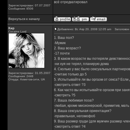
всё отредкатировал
Зарегистрирован: 07.07.2007
Сообщения: 8506
Вернуться к началу
Кир
Добавлено: Вс Апр 20, 2008 12:05 am
Заголовок 
Cocaine Lord
1. Ваш пол?
-Мужик
2. Ваш возраст?
-17 почти
3. В каком возрасте вы потеряли девственнос
-ни хуя не терял, планирую дома
4. Сколько у вас было сексуальных партнер
Зарегистрирован: 31.05.2007
-считаю только до 5
Сообщения: 2448
5. Испытывайте ли вы оргазм от секса? Если
Откуда: Ахметов-сити, UA
-смотреть ответ ?3
6. Как часто вы испытывайте оргазм при зан
-смотреть ?5
7. Ваша любимая поза?
-любая, кроме мисионерской, примитив, мать 
8. Ваша сексуальная ориентация?
-правильная, негомофоб
9. Ваш размер груди (для мужчин размер чле
-смотреть ответ ?4