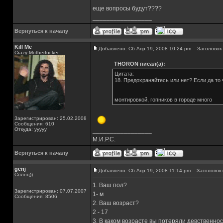
еще вопросы будут????
_________________
Вернуться к началу
Kill Me
Добавлено: Сб Апр 19, 2008 10:24 pm
Заголовок 
Crazy Motherfucker
THORON писал(а):
Цитата:
18. Предохраняйтесь или нет? Если да то
монтировкой, гопников в городе много
Зарегистрирован: 25.02.2008
Сообщения: 610
Откуда: ууууу
_________________
М.И.Р.С.
Вернуться к началу
genj
Добавлено: Сб Апр 19, 2008 11:14 pm
Заголовок 
Солнц))
1. Ваш пол?
Зарегистрирован: 07.07.2007
1- м
Сообщения: 8506
2. Ваш возраст?
2 - 17
3. В каком возрасте вы потеряли девственнос