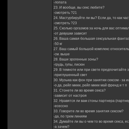
-лопата
23. И вообще, вы секс любите?
-смотреть ?21
24. Мастурбируйте ли вы? Если да, то как ча
-смотреть ?23
25. Сколько оргазмов за ночь для вас оптима
-от девушки зависит
26. Ваша самая большая сексуальная фанта
-50 кг
27. Ваш самый большой комплекс относитель
-см. выше
28. Ваши эрогенные зоны?
-грудь, гупы, писюн
29. В темноте или при свете предпочитайте 
-приглушенный свет
30. Музыка как фон при занятии сексом - за 
-о да, рейп миии, рейп миии май френд и т п
31. Стонете ли во время секса?
-зависит от настроя
32. Нравятся ли вам стоны партнера (партне
-есессно
33. Говорите ли во время занятия сексом?
-да, по трем линиям
34. Думайте ли вы о чем то во время секса, ес
-а зачем?