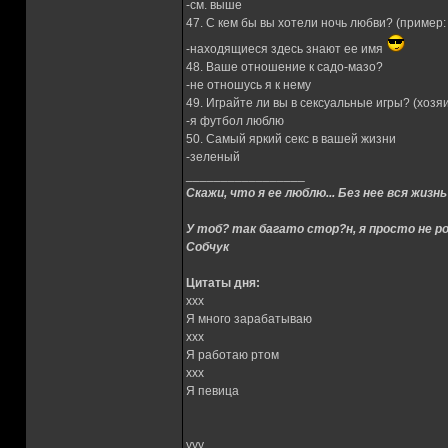
-см. выше
47. С кем бы вы хотели ночь любви? (пример:
-находящиеся здесь знают ее имя
48. Ваше отношение к садо-мазо?
-не отношусь я к нему
49. Играйте ли вы в сексуальные игры? (хозя
-я футбол люблю
50. Самый яркий секс в вашей жизни
-зеленый
_________________
Скажи, что я ее люблю... Без нее вся жизнь
У тоб? так багато стор?н, я просто не ро
Собчук
Цитаты дня:
xxx
Я много зарабатываю
xxx
Я работаю ртом
xxx
Я певица
yyy