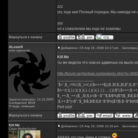
zzz
угу, еще как! Полный порядок. Мы никогда не
yyy
но к сожалению мы еще не знакомы
Вернуться к началу
ALuserX
Добавлено: Сб Апр 19, 2008 10:17 pm
Заголовок 
псих-одиночка
Kill Me
ты же видела что нам их админша на мыло н
http://forum.serjtankian.ru/viewtopic.php?p=36
_________________
`$=`;$_=\%!;($_)=/(.)/;$==++$|;($.,$/,$,,$\,$",$;,
$!=~/(.)(.).(.)(.)(.)(.)..(.)(.)(.)..(.)......(.)/,$"),$=++;$.+
$_++;$_++;($_,$\,$,)=($~.$"."$;$/$%[$?]$_$\$,$:
Зарегистрирован: 14.10.2005
;$,++;$^|=$";`$_$\$,$/$:$;$~$*$%[$?]$.$~$*${#
Сообщения: 9828
Откуда: немецыя
Perl rulz!
Вернуться к началу
Kill Me
Добавлено: Сб Апр 19, 2008 10:19 pm
Заголовок 
Crazy Motherfucker
ААААА это она, блин я тормоз