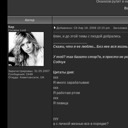
Онанизм рулит и н
Вс
Автор
Кир
Добавлено: Сб Апр 19, 2008 10:15 pm
Заголовок 
Cocaine Lord
блин, и до этой темы с пиздой добрались
_________________
Скажи, что я ее люблю... Без нее вся жизнь
У тоб? так багато стор?н, я просто не ро
Собчук
Зарегистрирован: 31.05.2007
Цитаты дня:
Сообщения: 2448
xxx
Откуда: Ахметов-сити, UA
Я много зарабатываю
xxx
Я работаю ртом
xxx
Я певица
yyy
а с личной жизнью все в порядке?