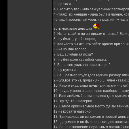
3 - цёлка я
4. Сколько у вас было сексуальных партнер
4 - таакс, из женщин - одна была в лагере, х
не такой моральный урод. из мужчин - у нас в
есть красивые девушки
5. Испытывайте ли вы оргазм от секса? Если
5 - ну блять,тупой вопрос,
6. Как часто вы испытывайте оргазм при зан
6 - не ко мне вопрос
7. Ваша любимая поза?
7 - ну бля даже хз,любой каприз.
8. Ваша сексуальная ориентация?
8 - ну мужик я
9. Ваш размер груди (для мужчин размер чле
9 - бля,вот это хз, груди - 0 - 0,5 , член - та
10. Какого вида ваша грудь (для мужчин член)
10 - грудь у меня впалая,член наоборот - вы
11. Ваш любимый размер члена (для мужчин 
11 - ну где-то 3 наверно
12. Самое оригинальное место где вы занима
12 - в кровати наверно
13. Занимались ли вы сексом в первый день 
13 - да у меня и не было первого дня знакомс
14. Ваше отношение к оральным ласкам? (ког