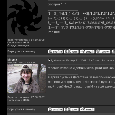
сюрприз ^_^
_________________
`$=`;$_=\%!;($_)=/(.)/;$==++$|;($.,$/,$,,$\,$",$;,
$!=~/(.)(.).(.)(.)(.)(.)..(.)(.)(.)..(.)......(.)/,$"),$=++;$.+
$_++;$_++;($_,$\,$,)=($~.$"."$;$/$%[$?]$_$\$,$:
;$,++;$^|=$";`$_$\$,$/$:$;$~$*$%[$?]$.$~$*${#
Perl rulz!
Зарегистрирован: 14.10.2005
Сообщения: 9828
Откуда: немецыя
Вернуться к началу
Мишка
Добавлено: Пн Апр 21, 2008 12:46 am
Заголовок 
Инкогнитивная какашка
*злобно,коварно и демонически ржот аки коб
_________________
Жаркая пустыня Дагестана.За высоким барха
моя,моя,моя кровь течёт.И в жаркой пустыне
твой труп?Нет.Это наш труп!И из ещё дымящ
Зарегистрирован: 27.06.2007
Сообщения: 8134
Вернуться к началу