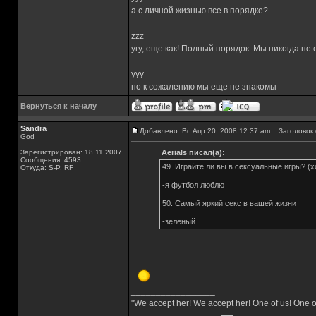
а с личной жизнью все в порядке?
zzz
угу, еще как! Полный порядок. Мы никогда не
yyy
но к сожалению мы еще не знакомы
Вернуться к началу
Sandra
Добавлено: Вс Апр 20, 2008 12:37 am
Заголовок 
God
Зарегистрирован: 18.11.2007
Aerials писал(а):
Сообщения: 4593
49. Играйте ли вы в сексуальные игры? (х
Откуда: S-P, RF
-я футбол люблю
50. Самый яркий секс в вашей жизни
-зеленый
_________________
"We accept her! We accept her! One of us! One o