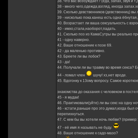
38. Что вас возбуждает? (еда, запах, звук и т.
38 - много чего,одежда,взгляд, иногда запах.
39. Сколько девственников (девственниц) вы
39 - нисколько пока.канеш есть одна ёбнутая,
40. Возрастает ли ваша сексуальность с взр
40 - имхо,стала,наоборот,падать.
41. Сколько поз из КамаСутры вы реально п
41 - одну наверно.
42. Ваше отношение к позе 69.
42 - да маленько противно.
43. Бреете ли вы лобок?
43 - да!
44. Получали ли вы травму во время секса? Е
44 - ломал член
шучу! хз,нет вроде.
45. Вдогонку к 13ому вопросу. Самое коротко
знакомства до оказания с человеком в постел
45 - я мудак!
46. Практиковали(уйте) ли вы секс на одну но
46 - кстати,раньше про это думал,когда был 
перепихнуться.
47. С кем бы вы хотели ночь любви? (пример:
47 - её имя я называть не буду.
48. Ваше отношение к садо-мазо?