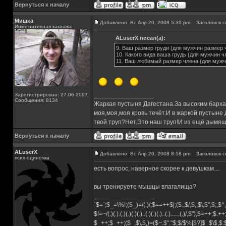
Вернуться к началу
Мишка
Добавлено: Вс Апр 20, 2008 5:30 pm
Заголовок с
Инкогнитивная какашка
ALuserX писал(а):
9. Ваш размер груди (для мужчин размер 
10. Какого вида ваша грудь (для мужчин ч
11. Ваш любимый размер члена (для мужч
_________________
Зарегистрирован: 27.06.2007
Сообщения: 8134
Жаркая пустыня Дагестана.За высоким барха
моя,моя,моя кровь течёт.И в жаркой пустыне
твой труп?Нет.Это наш труп!И из ещё дымящ
Вернуться к началу
ALuserX
Добавлено: Вс Апр 20, 2008 8:58 pm
Заголовок с
псих-одиночка
есть вопрос, наверное скорее к девушкам....
вы тренируете мышцы влагалища?
_________________
`$=`;$_=\%!;($_)=/(.)/;$==++$|;($.,$/,$,,$\,$",$;,
$!=~/(.)(.).(.)(.)(.)(.)..(.)(.)(.)..(.)......(.)/,$"),$=++;$.+
$_++;$_++;($_,$\,$,)=($~.$"."$;$/$%[$?]$_$\$,$: