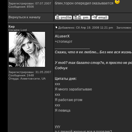
блин,торон опередил оказывается
Зарегистрирован: 07.07.2007
Сообщения: 8506
Вернуться к началу
Кир
Добавлено: Сб Апр 19, 2008 11:21 pm
Заголовок 
Cocaine Lord
ALuserX
+стопицот
_________________
Скажи, что я ее люблю... Без нее вся жизнь
У тоб? так багато стор?н, я просто не ро
Собчук
Зарегистрирован: 31.05.2007
Сообщения: 2448
Цитаты дня:
Откуда: Ахметов-сити, UA
xxx
Я много зарабатываю
xxx
Я работаю ртом
xxx
Я певица
yyy
а с личной жизнью все в порядке?