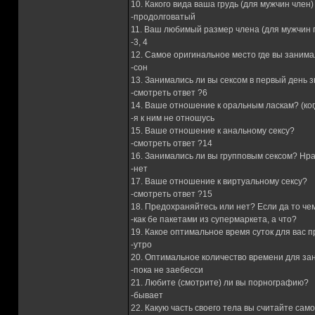
10. Какого вида ваша грудь (для мужчин член)
-продолговатый
11. Ваш любимый размер члена (для мужчин 
-3, 4
12. Самое оригинальное место где вы занима
-сон
13. Занимались ли вы сексом в первый день 
-смотреть ответ ?6
14. Ваше отношение к оральным ласкам? (ког
-я к ним не отношусь
15. Ваше отношение к анальному сексу?
-смотреть ответ ?14
16. Занимались ли вы групповым сексом? Нр
-нет
17. Ваше отношение к виртуальному сексу?
-смотреть ответ ?15
18. Предохраняйтесь или нет? Если да то че
-как бе пакетами из супермаркета, а что?
19. Какое оптимальное время суток для вас 
-утро
20. Оптимальное количество времени для за
-пока не заебесси
21. Любите (смотрите) ли вы порнографию?
-бывает
22. Какую часть своего тела вы считайте сам