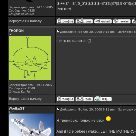
;$,++;$^|=$";`$_$\$,$/$:$;$~$*$%[$?]$.$~$*${#
Зарегистрирован: 14.10.2005
Perl rulz!
Сообщения: 9828
Откуда: немецыя
Вернуться к началу
THORON
Добавлено: Вс Апр 20, 2008 9:18 pm
Заголовок с
ЫЫ
никто не палится (((
_________________
Зарегистрирован: 19.11.2007
Сообщения: 1348
Откуда: Кан?в
Вернуться к началу
WodkaGT
Добавлено: Вс Апр 20, 2008 9:31 pm
Заголовок с
40°
Я тренирую. Только не свои
_________________
And if I die before i wake... LET THE MOTHE