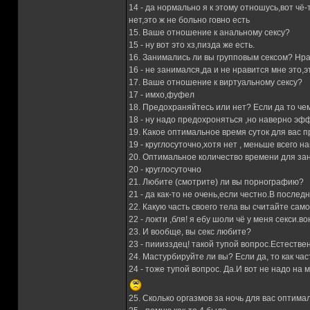
14 - да нормально я к этому отношусь,вот чё
нет,это ж не больно говно есть
15. Ваше отношение к анальному сексу?
15 - ну вот это хз,пизда же есть.
16. Занимались ли вы групповым сексом? Нр
16 - не занимался,да и не нравится мне это,
17. Ваше отношение к виртуальному сексу?
17 - имхо,фуфел
18. Предохраняйтесь или нет? Если да то че
18 - ну надо предохроняться ,но наверно эф
19. Какое оптимальное время суток для вас 
19 - круглосуточно,хотя нет , меньше всего н
20. Оптимальное количество времени для за
20 - круглосуточно
21. Любите (смотрите) ли вы порнографию?
21 - да как-то не очень,если честно.В послед
22. Какую часть своего тела вы считайте сам
22 - локти ,бля! я ебу шоли чё у меня секси.
23. И вообще, вы секс любите?
23 - пииизздец! такой тупой вопрос.Естеств
24. Мастурбируйте ли вы? Если да, то как ча
24 - тоже тупой вопрос. Да.И вот не надо на м
25. Сколько оргазмов за ночь для вас оптима