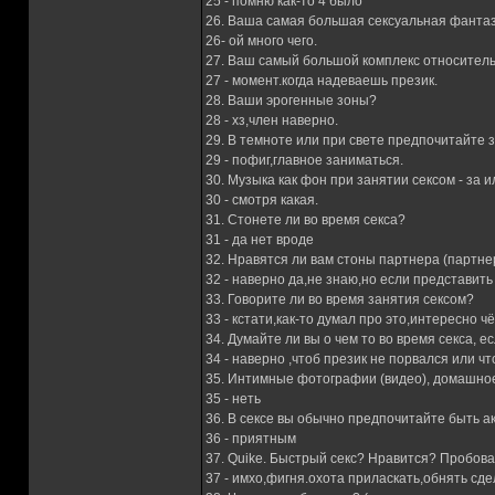
25 - помню как-то 4 было
26. Ваша самая большая сексуальная фанта
26- ой много чего.
27. Ваш самый большой комплекс относитель
27 - момент.когда надеваешь презик.
28. Ваши эрогенные зоны?
28 - хз,член наверно.
29. В темноте или при свете предпочитайте 
29 - пофиг,главное заниматься.
30. Музыка как фон при занятии сексом - за 
30 - смотря какая.
31. Стонете ли во время секса?
31 - да нет вроде
32. Нравятся ли вам стоны партнера (партне
32 - наверно да,не знаю,но если представить
33. Говорите ли во время занятия сексом?
33 - кстати,как-то думал про это,интересно чё
34. Думайте ли вы о чем то во время секса, ес
34 - наверно ,чтоб презик не порвался или ч
35. Интимные фотографии (видео), домашное
35 - неть
36. В сексе вы обычно предпочитайте быть 
36 - приятным
37. Quike. Быстрый секс? Нравится? Пробов
37 - имхо,фигня.охота приласкать,обнять сде