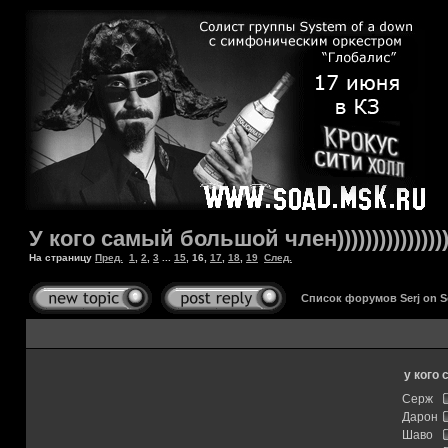
У кого самый большой член))))))))))))))))))
На страницу
Пред.
1
,
2
,
3
...
15
,
16
,
17
,
18
,
19
След.
Список форумов Serj on 
у кого
Серж
Дарон
Шаво