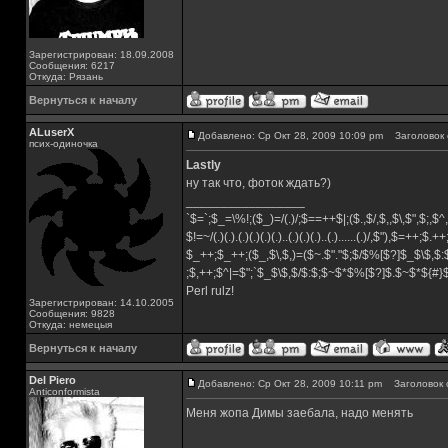
Зарегистрирован: 18.09.2008
Сообщения: 6217
Откуда: Рязань
Вернуться к началу
ALuserX
Добавлено: Ср Окт 28, 2009 10:09 pm
Заголовок 
псих-одиночка
Lastly
ну так что, фоток ждать?)
_________________
`$=`;$_=\%!;($_)=/(.)/;$==++$|;($.,$/,$,,$\,$",$;,
$!=~/(.)(.).(.)(.)(.)(.)..(.)(.)(.)..(.)......(.)/,$"),$=++;$.+
$_++;$_++;($_,$\,$,)=($~.$"."$;$/$%[$?]$_$\$,$:
;$,++;$^|=$";`$_$\$,$/$:$;$~$*$%[$?]$.$~$*${#
Perl rulz!
Зарегистрирован: 14.10.2005
Сообщения: 9828
Откуда: немецыя
Вернуться к началу
Del Piero
Добавлено: Ср Окт 28, 2009 10:11 pm
Заголовок 
Аnticonformista
Меня жопа Димы заебала, надо менять