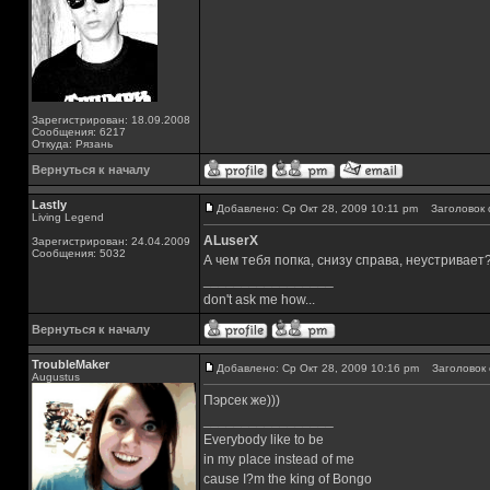
Зарегистрирован: 18.09.2008
Сообщения: 6217
Откуда: Рязань
Вернуться к началу
Lastly
Добавлено: Ср Окт 28, 2009 10:11 pm
Заголовок 
Living Legend
ALuserX
Зарегистрирован: 24.04.2009
Сообщения: 5032
А чем тебя попка, снизу справа, неустривает
_________________
don't ask me how...
Вернуться к началу
TroubleMaker
Добавлено: Ср Окт 28, 2009 10:16 pm
Заголовок 
Augustus
Пэрсек же)))
_________________
Everybody like to be
in my place instead of me
cause I?m the king of Bongo