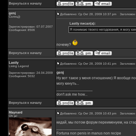
Вернуться к началу
genj
Добавлено: Ср Окт 28, 2009 10:37 pm
Заголовок 
Солнц))
Lastly писал(а):
Зарегистрирован: 07.07.2007
Я понимаю твоего негодования, я могу кин
Сообщения: 8506
почему?
Вернуться к началу
Lastly
Добавлено: Ср Окт 28, 2009 10:41 pm
Заголовок 
Living Legend
genj
Зарегистрирован: 24.04.2009
Сообщения: 5032
Ну вот такое у меня отношение) Я вообще пос
могу кинуть...
_________________
don't ask me how...
Вернуться к началу
Maynard
Добавлено: Ср Окт 28, 2009 10:43 pm
Заголовок 
Oh ja!
кидай, мы потом форум переименуем, на ста
_________________
Fortuna non penis in manus non recipe