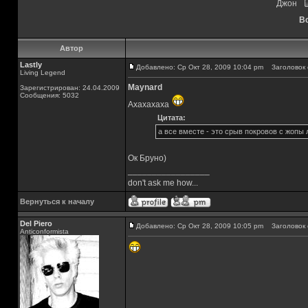
Джон
Вс
Автор
Lastly
Добавлено: Ср Окт 28, 2009 10:04 pm
Заголовок 
Living Legend
Maynard
Зарегистрирован: 24.04.2009
Сообщения: 5032
Ахахахаха
Цитата:
а все вместе - это срыв покровов с жопы 
Ок Бруно)
_________________
don't ask me how...
Вернуться к началу
Del Piero
Добавлено: Ср Окт 28, 2009 10:05 pm
Заголовок 
Аnticonformista