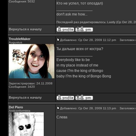
Сообщения: 5032
Кто не успел, тот опоздал)
_________________
don't ask me how...
Последний раз редактировалось: Lastly (Ср Окт 28, 2
Вернуться к началу
TroubleMaker
Добавлено: Ср Окт 28, 2009 11:12 pm
Заголовок 
Augustus
Ты дальше всех от костра?
_________________
Everybody like to be
in my place instead of me
cause I?m the king of Bongo
baby I?m the king of Bongo Bong
Зарегистрирован: 24.11.2008
Сообщения: 3420
Вернуться к началу
Del Piero
Добавлено: Ср Окт 28, 2009 11:13 pm
Заголовок 
Аnticonformista
Слева