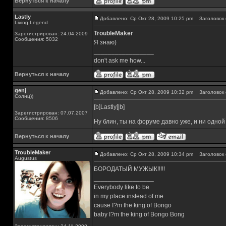
Вернуться к началу
Lastly
Добавлено: Ср Окт 28, 2009 10:25 pm
Заголовок 
Living Legend
TroubleMaker
Зарегистрирован: 24.04.2009
Сообщения: 5032
Я знаю)
_________________
don't ask me how...
Вернуться к началу
genj
Добавлено: Ср Окт 28, 2009 10:32 pm
Заголовок 
Солнц))
[b]Lastly[|b]
Зарегистрирован: 07.07.2007
Сообщения: 8506
Ну блин, ты на форуме давно уже, и ни одной
Вернуться к началу
TroubleMaker
Добавлено: Ср Окт 28, 2009 10:34 pm
Заголовок 
Augustus
БОРОДАТЫЙ МУЖЫК!!!!!
_________________
Everybody like to be
in my place instead of me
cause I?m the king of Bongo
baby I?m the king of Bongo Bong