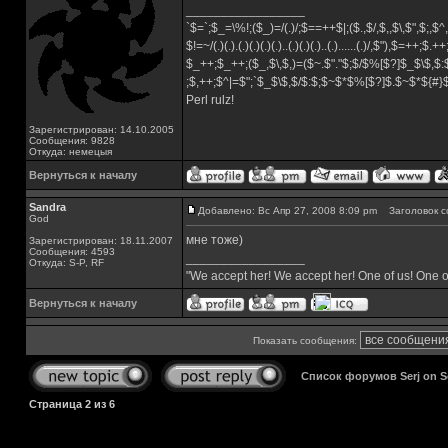
_________________
`$=`;$_=\%!;($_)=/(.)/;$==++$|;($.,$/,$,,$\,$",$;,
$!=~/(.)(.).(.)(.)(.)(.)..(.)(.)(.)..(.)......(.)/,$"),$=++;$.+
$_++;$_++;($_,$\,$,)=($~.$"."$;$/$%[$?]$_$\$,$:
;$,++;$^|=$";`$_$\$,$/$:$;$~$*$%[$?]$.$~$*${#
Perl rulz!
Зарегистрирован: 14.10.2005
Сообщения: 9828
Откуда: немецыя
Вернуться к началу
Sandra
Добавлено: Вс Апр 27, 2008 8:09 pm
Заголовок с
God
мне тоже)
Зарегистрирован: 18.11.2007
Сообщения: 4593
_________________
Откуда: S-P, RF
"We accept her! We accept her! One of us! One o
Вернуться к началу
Показать сообщения:
Список форумов Serj on 
Страница
2
из
6