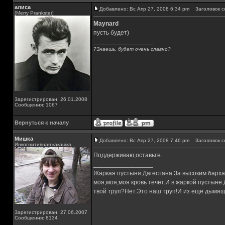
алиса
Добавлено: Вс Апр 27, 2008 6:34 pm
Заголовок с
[Merry Prankster]
Maynard
пусть будет)
_________________
?Знаешь, будет очень славно?
Зарегистрирован: 26.01.2008
Сообщения: 1067
Вернуться к началу
Мишка
Добавлено: Вс Апр 27, 2008 7:46 pm
Заголовок с
Инкогнитивная какашка
Поддерживаю,оставьте.
_________________
Жаркая пустыня Дагестана.За высоким барха
моя,моя,моя кровь течёт.И в жаркой пустыне
твой труп?Нет.Это наш труп!И из ещё дымящ
Зарегистрирован: 27.06.2007
Сообщения: 8134