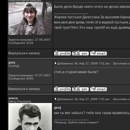
Инкогнитивная какашка
Было дело.Вроде никто этого не делал,хвалю
_________________
Жаркая пустыня Дагестана.За высоким барха
моя,моя,моя кровь течёт.И в жаркой пустыне
твой труп?Нет.Это наш труп!И из ещё дымящ
Зарегистрирован: 27.06.2007
Сообщения: 8134
Вернуться к началу
genj
Добавлено: Вс Апр 27, 2008 7:51 pm
Заголовок с
Солнц))
стоп,а старая какая была?
Зарегистрирован: 07.07.2007
Сообщения: 8506
Вернуться к началу
алиса
Добавлено: Вс Апр 27, 2008 7:53 pm
Заголовок с
[Merry Prankster]
genj
как ты мог забыть? тебе она тааак нравилась.
_________________
?Знаешь, будет очень славно?