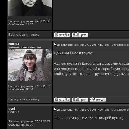
Зарегистрирован: 26.01.2008
Сообщения: 1067
Вернуться к началу
Мишка
Добавлено: Вс Апр 27, 2008 7:53 pm
Заголовок с
Инкогнитивная какашка
Хуйня какая-то в трусах.
_________________
Жаркая пустыня Дагестана.За высоким барха
моя,моя,моя кровь течёт.И в жаркой пустыне
твой труп?Нет.Это наш труп!И из ещё дымящ
Зарегистрирован: 27.06.2007
Сообщения: 8134
Вернуться к началу
genj
Добавлено: Вс Апр 27, 2008 7:54 pm
Заголовок с
Солнц))
ааааа,я почему-то Алис с Сандрой путаю)
Зарегистрирован: 07.07.2007
Сообщения: 8506