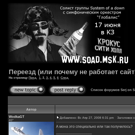
Переезд (или почему не работает сайт
На страницу
Пред.
1
,
2
,
3
,
4
,
5
,
6
След.
Список форумов Serj on 
Автор
WodkaGT
Добавлено: Вс Апр 27, 2008 6:31 pm
Заголовок с
40°
А мона это специально или так получилось?
_________________