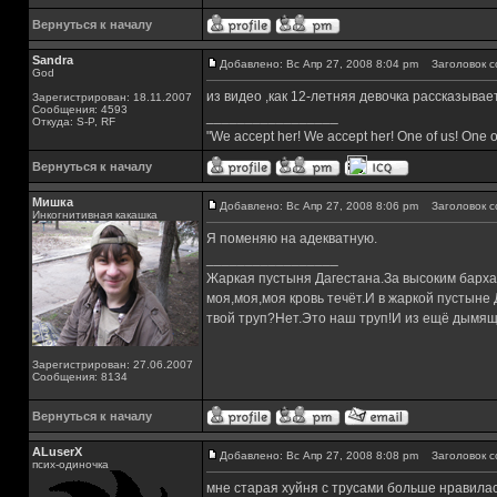
Вернуться к началу
Sandra
Добавлено: Вс Апр 27, 2008 8:04 pm
Заголовок с
God
из видео ,как 12-летняя девочка рассказывае
Зарегистрирован: 18.11.2007
Сообщения: 4593
_________________
Откуда: S-P, RF
"We accept her! We accept her! One of us! One o
Вернуться к началу
Мишка
Добавлено: Вс Апр 27, 2008 8:06 pm
Заголовок с
Инкогнитивная какашка
Я поменяю на адекватную.
_________________
Жаркая пустыня Дагестана.За высоким барха
моя,моя,моя кровь течёт.И в жаркой пустыне
твой труп?Нет.Это наш труп!И из ещё дымящ
Зарегистрирован: 27.06.2007
Сообщения: 8134
Вернуться к началу
ALuserX
Добавлено: Вс Апр 27, 2008 8:08 pm
Заголовок с
псих-одиночка
мне старая хуйня с трусами больше нравилас