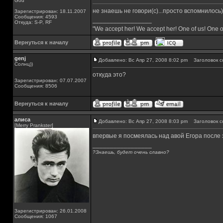
God
не знаешь не говори(с)...просто вспомнилось)
Зарегистрирован: 18.11.2007
Сообщения: 4593
_________________
Откуда: S-P, RF
"We accept her! We accept her! One of us! One o
Вернуться к началу
genj
Добавлено: Вс Апр 27, 2008 8:02 pm
Заголовок с
Солнц))
откуда это?
Зарегистрирован: 07.07.2007
Сообщения: 8506
Вернуться к началу
алиса
Добавлено: Вс Апр 27, 2008 8:03 pm
Заголовок с
[Merry Prankster]
впервые я посмеялась над авой Егора после
_________________
?Знаешь, будет очень славно?
Зарегистрирован: 26.01.2008
Сообщения: 1067