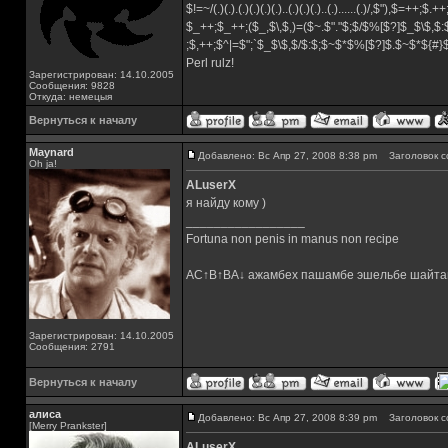
$!=~/(.)(.).(.)(.)(.)(.)..(.)(.)(.)..(.)......(.)/,$"),$=++;$.+
$_++;$_++;($_,$\,$,)=($~.$"."$;$/$%[$?]$_$\$,$:
;$,++;$^|=$";`$_$\$,$/$:$;$~$*$%[$?]$.$~$*${#
Perl rulz!
Зарегистрирован: 14.10.2005
Сообщения: 9828
Откуда: немецыя
Вернуться к началу
Maynard
Добавлено: Вс Апр 27, 2008 8:38 pm
Заголовок с
Oh ja!
ALuserX
я найду кому )
_________________
Fortuna non penis in manus non recipe
AC↑B↑BA↓ ажамбех пашамбе эшельбе шайта
Зарегистрирован: 14.10.2005
Сообщения: 2791
Вернуться к началу
алиса
Добавлено: Вс Апр 27, 2008 8:39 pm
Заголовок с
[Merry Prankster]
ALuserX