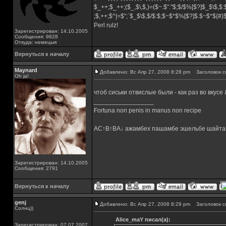
$_++;$_++;($_,$\,$,)=($~.$"."$;$/$%[$?]$_$\$,$:
;$,++;$^|=$";`$_$\$,$/$:$;$~$*$%[$?]$.$~$*${#
Perl rulz!
Зарегистрирован: 14.10.2005
Сообщения: 9828
Откуда: немецыя
Вернуться к началу
Maynard
Добавлено: Вс Апр 27, 2008 8:28 pm
Заголовок с
Oh ja!
чтоб сиськи отвислые были - как раз во вкусе
_________________
Fortuna non penis in manus non recipe
AC↑B↑BA↓ ажамбех пашамбе эшельбе шайта
Зарегистрирован: 14.10.2005
Сообщения: 2791
Вернуться к началу
genj
Добавлено: Вс Апр 27, 2008 8:29 pm
Заголовок с
Солнц))
Alice_maY писал(а):
Зарегистрирован: 07.07.2007