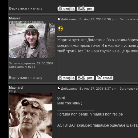
Вернуться к началу
Мишка
Добавлено: Вс Апр 27, 2008 8:36 pm
Заголовок с
Инкогнитивная какашка
_________________
Жаркая пустыня Дагестана.За высоким барха
моя,моя,моя кровь течёт.И в жаркой пустыне
твой труп?Нет.Это наш труп!И из ещё дымящ
Зарегистрирован: 27.06.2007
Сообщения: 8134
Вернуться к началу
Maynard
Добавлено: Вс Апр 27, 2008 8:37 pm
Заголовок с
Oh ja!
genj
мне тож кинь )
_________________
Fortuna non penis in manus non recipe
AC↑B↑BA↓ ажамбех пашамбе эшельбе шайта