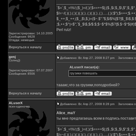
_________________
`$=`;$_=\%!;($_)=/(.)/;$==++$|;($.,$/,$,,$\,$",$;,
$!=~/(.)(.).(.)(.)(.)(.)..(.)(.)(.)..(.)......(.)/,$"),$=++;$.+
$_++;$_++;($_,$\,$,)=($~.$"."$;$/$%[$?]$_$\$,$:
;$,++;$^|=$";`$_$\$,$/$:$;$~$*$%[$?]$.$~$*${#
Perl rulz!
Зарегистрирован: 14.10.2005
Сообщения: 9828
Откуда: немецыя
Вернуться к началу
genj
Добавлено: Вс Апр 27, 2008 8:27 pm
Заголовок с
Солнц))
ALuserX писал(а):
Зарегистрирован: 07.07.2007
грузики повешать
Сообщения: 8506
тааакс,что за грузики,поподробней?
Вернуться к началу
ALuserX
Добавлено: Вс Апр 27, 2008 8:28 pm
Заголовок с
псих-одиночка
Alice_maY
ты мне предлагаешь всем в подпись постави
_________________
`$=`;$_=\%!;($_)=/(.)/;$==++$|;($.,$/,$,,$\,$",$;,
$!=~/(.)(.).(.)(.)(.)(.)..(.)(.)(.)..(.)......(.)/,$"),$=++;$.+