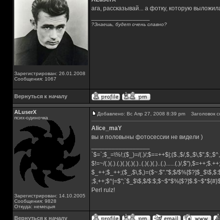
ага, рассказывай... а фотку, которую выложила
_________________
?Знаешь, будет очень славно?
Зарегистрирован: 26.01.2008
Сообщения: 1067
Вернуться к началу
ALuserX
Добавлено: Вс Апр 27, 2008 8:39 pm
Заголовок с
псих-одиночка
Alice_maY
вы и половыны фотосессии не видели )
_________________
`$=`;$_=\%!;($_)=/(.)/;$==++$|;($.,$/,$,,$\,$",$;,
$!=~/(.)(.).(.)(.)(.)(.)..(.)(.)(.)..(.)......(.)/,$"),$=++;$.+
$_++;$_++;($_,$\,$,)=($~.$"."$;$/$%[$?]$_$\$,$:
;$,++;$^|=$";`$_$\$,$/$:$;$~$*$%[$?]$.$~$*${#
Perl rulz!
Зарегистрирован: 14.10.2005
Сообщения: 9828
Откуда: немецыя
Вернуться к началу