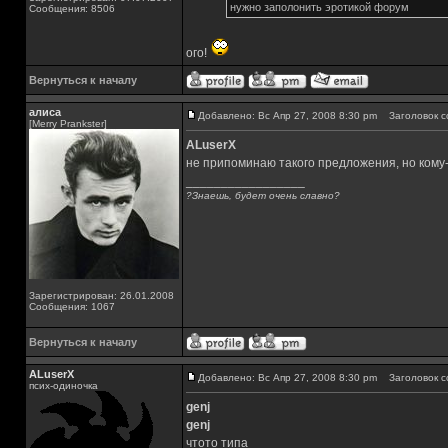
нужно заполонить эротикой форум
Сообщения: 8506
ого!
Вернуться к началу
алиса
Добавлено: Вс Апр 27, 2008 8:30 pm
Заголовок с
[Merry Prankster]
ALuserX
не припоминаю такого предложения, но кому-
_________________
?Знаешь, будет очень славно?
Зарегистрирован: 26.01.2008
Сообщения: 1067
Вернуться к началу
ALuserX
Добавлено: Вс Апр 27, 2008 8:30 pm
Заголовок с
псих-одиночка
genj
genj
чтото типа