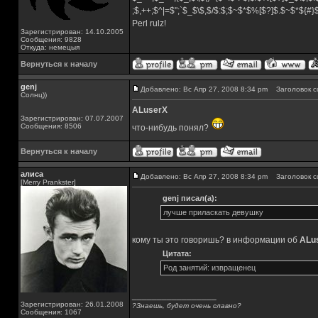
;$,++;$^|=$";`$_$\$,$/$:$;$~$*$%[$?]$.$~$*${#
Perl rulz!
Зарегистрирован: 14.10.2005
Сообщения: 9828
Откуда: немецыя
Вернуться к началу
genj
Добавлено: Вс Апр 27, 2008 8:34 pm
Заголовок с
Солнц))
ALuserX
Зарегистрирован: 07.07.2007
Сообщения: 8506
что-нибудь понял?
Вернуться к началу
алиса
Добавлено: Вс Апр 27, 2008 8:34 pm
Заголовок с
[Merry Prankster]
genj писал(а):
лучше приласкать девушку
кому ты это говоришь? в информации об
ALu
Цитата:
Род занятий: извращенец
_________________
Зарегистрирован: 26.01.2008
?Знаешь, будет очень славно?
Сообщения: 1067