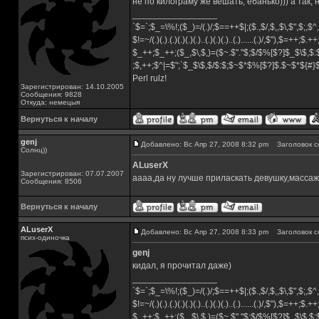
не по килограму же вешать, ебанько))) а так,
_________________
`$=`;$_=\%!;($_)=/(.)/;$==++$|;($.,$/,$,,$\,$",$;,
$!=~/(.)(.).(.)(.)(.)(.)..(.)(.)(.)..(.)......(.)/,$"),$=++;$.+
$_++;$_++;($_,$\,$,)=($~.$"."$;$/$%[$?]$_$\$,$:
;$,++;$^|=$";`$_$\$,$/$:$;$~$*$%[$?]$.$~$*${#
Perl rulz!
Зарегистрирован: 14.10.2005
Сообщения: 9828
Откуда: немецыя
Вернуться к началу
genj
Добавлено: Вс Апр 27, 2008 8:32 pm
Заголовок с
Солнц))
ALuserX
Зарегистрирован: 07.07.2007
аааа,да ну лучше приласкать девушку,массаж 
Сообщения: 8506
Вернуться к началу
ALuserX
Добавлено: Вс Апр 27, 2008 8:33 pm
Заголовок с
псих-одиночка
genj
кидал, я прочитал даже)
_________________
`$=`;$_=\%!;($_)=/(.)/;$==++$|;($.,$/,$,,$\,$",$;,
$!=~/(.)(.).(.)(.)(.)(.)..(.)(.)(.)..(.)......(.)/,$"),$=++;$.+
$_++;$_++;($_,$\,$,)=($~.$"."$;$/$%[$?]$_$\$,$: