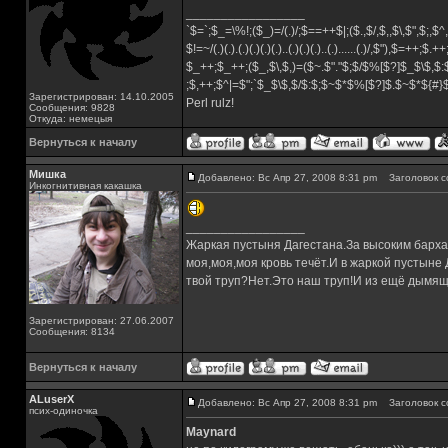
_________________
`$=`;$_=\%!;($_)=/(.)/;$==++$|;($.,$/,$,,$\,$",$;,
$!=~/(.)(.).(.)(.)(.)(.)..(.)(.)(.)..(.)......(.)/,$"),$=++;$.+
$_++;$_++;($_,$\,$,)=($~.$"."$;$/$%[$?]$_$\$,$:
;$,++;$^|=$";`$_$\$,$/$:$;$~$*$%[$?]$.$~$*${#
Зарегистрирован: 14.10.2005
Perl rulz!
Сообщения: 9828
Откуда: немецыя
Вернуться к началу
Мишка
Добавлено: Вс Апр 27, 2008 8:31 pm
Заголовок с
Инкогнитивная какашка
_________________
Жаркая пустыня Дагестана.За высоким барха
моя,моя,моя кровь течёт.И в жаркой пустыне
твой труп?Нет.Это наш труп!И из ещё дымящ
Зарегистрирован: 27.06.2007
Сообщения: 8134
Вернуться к началу
ALuserX
Добавлено: Вс Апр 27, 2008 8:31 pm
Заголовок с
псих-одиночка
Maynard