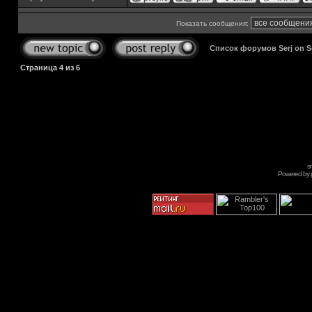
Показать сообщения:
Список форумов Serj on 
Страница
4
из
6
s
Powered by