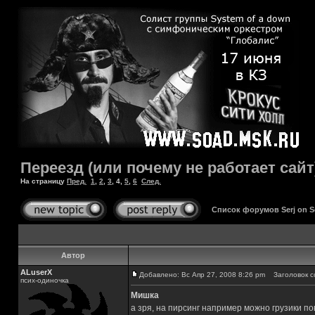
Переезд (или почему не работает сайт
На страницу
Пред.
1
,
2
,
3
,
4
,
5
,
6
След.
Список форумов Serj on 
Автор
ALuserX
Добавлено: Вс Апр 27, 2008 8:26 pm
Заголовок с
псих-одиночка
Мишка
а зря, на пирсинг например можно грузики пове