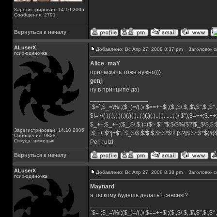
Зарегистрирован: 14.10.2005
Сообщения: 2791
Вернуться к началу
ALuserX
Добавлено: Вс Апр 27, 2008 8:37 pm
Заголовок с
псих-одиночка
Alice_maY
приласкать тоже нужно)))
genj
ну в принципе да)
_________________
`$=`;$_=\%!;($_)=/(.)/;$==++$|;($.,$/,$,,$\,$",$;,
$!=~/(.)(.).(.)(.)(.)(.)..(.)(.)(.)..(.)......(.)/,$"),$=++;$.+
$_++;$_++;($_,$\,$,)=($~.$"."$;$/$%[$?]$_$\$,$:
Зарегистрирован: 14.10.2005
;$,++;$^|=$";`$_$\$,$/$:$;$~$*$%[$?]$.$~$*${#
Сообщения: 9828
Откуда: немецыя
Perl rulz!
Вернуться к началу
ALuserX
Добавлено: Вс Апр 27, 2008 8:38 pm
Заголовок с
псих-одиночка
Maynard
а ты кому будешь делать? сенсею?
_________________
`$=`;$_=\%!;($_)=/(.)/;$==++$|;($.,$/,$,,$\,$",$;,