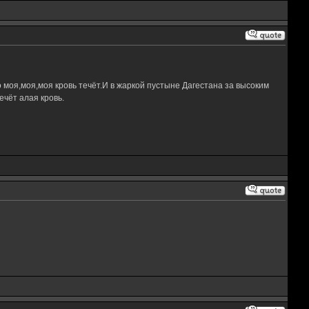
 моя,моя,моя кровь течёт.И в жаркой пустыне Дагестана за высоким
чёт алая кровь.