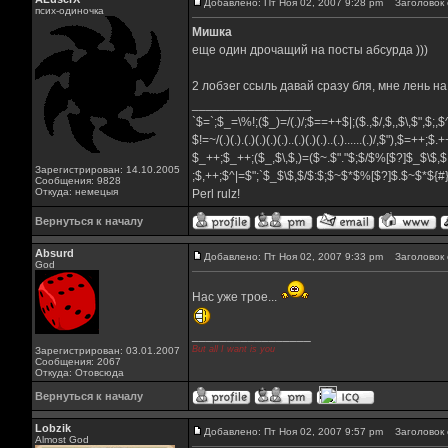
Добавлено: Пт Ноя 02, 2007 9:28 pm
Заголовок 
псих-одиночка
Мишка
еще один дрочащий на посты абсурда )))
2 лобзег ссыль давай сразу бля, мне лень на
_________________
`$=`;$_=\%!;($_)=/(.)/;$==++$|;($.,$/,$,,$\,$",$;
$!=~/(.)(.).(.)(.)(.)(.)..(.)(.)(.)..(.)......(.)/,$"),$=++;$
$_++;$_++;($_,$\,$,)=($~.$"."$;$/$%[$?]$_$\$,$
Зарегистрирован: 14.10.2005
;$,++;$^|=$";`$_$\$,$/$:$;$~$*$%[$?]$.$~$*${
Сообщения: 9828
Откуда: немецыя
Perl rulz!
Вернуться к началу
Absurd
Добавлено: Пт Ноя 02, 2007 9:33 pm
Заголовок 
God
Нас уже трое...
_________________
But all I want is you
Зарегистрирован: 03.01.2007
Сообщения: 2067
Откуда: Отовсюда
Вернуться к началу
Lobzik
Добавлено: Пт Ноя 02, 2007 9:57 pm
Заголовок 
Almost God