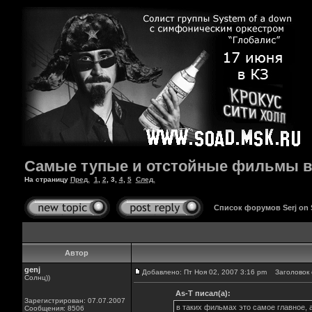
Самые тупые и отстойные фильмы в
На страницу
Пред.
1
,
2
,
3
,
4
,
5
След.
Список форумов Serj on
Автор
genj
Добавлено: Пт Ноя 02, 2007 3:16 pm
Заголовок 
Солнц))
As-T писал(а):
Зарегистрирован: 07.07.2007
в таких фильмах это самое главное,
Сообщения: 8506