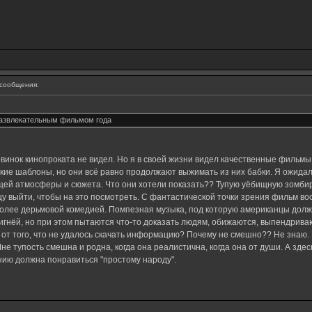
сообщения:
азвлекательным фильмом года
винок кинопроката не видел. Но я в своей жизни видел качественные фильмы.
ие шаблоны, но они всё равно продолжают выжимать из них бабки. Я ожидал,
общей атмосферы и сюжета. Что они хотели показать?? Тупую уёбищную зомбир
у выйти, чтобы на это посмотреть. С фантастической точки зрения фильм воо
более дерьмовой комедией. Помпезная музыка, под которую американцы долж
гнёй, но при этом пытаются что-то доказать людям, обижаются, выпендрива
 от того, что не удалось скачать информацию? Почему не смешно?? Не знаю. 
Мне тупость смешна и родна, когда она реалистична, когда она от души. А зде
нию должна понравиться "простому народу".