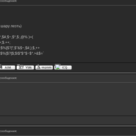
сообщения:
 шару лезть)
,$^,$#,$~,$*,$:,@% )=(
.++;$.++;
:$%[$?]",$"&$~,$#,);$,++
#}$%[$?]$;$\$"$^$~$*.>&$=`
сообщения:
сообщения: