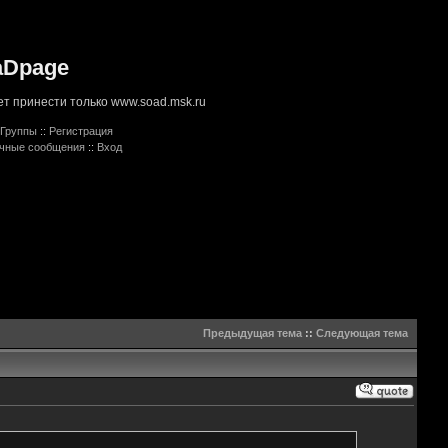
aDpage
т принести только www.soad.msk.ru
Группы
::
Регистрация
ичные сообщения
::
Вход
Предыдущая тема
::
Следующая тема