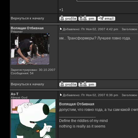
+1
Вернуться к началу
Вопящая Отбивная
Добавлено: Пт Ноя 02, 2007 4:42 pm
Заголовок 
Prisoner
хм... Трансформеры? Лучшее говно года.
Зарегистрирован: 30.10.2007
Сообщения: 54
Вернуться к началу
As-T
Добавлено: Пт Ноя 02, 2007 6:36 pm
Заголовок 
Almost God
Вопящая Отбивная
допустим, что говно года, а ты сам какой 
_________________
Define the riddles of my mind
nothing is really as it seems