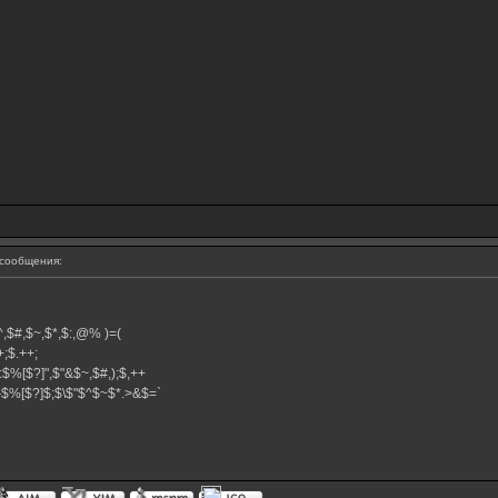
сообщения:
,$^,$#,$~,$*,$:,@% )=(
.++;$.++;
:$%[$?]",$"&$~,$#,);$,++
#}$%[$?]$;$\$"$^$~$*.>&$=`