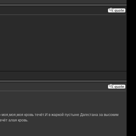
 моя,моя,моя кровь течёт.И в жаркой пустыне Дагестана за высоким
чёт алая кровь.