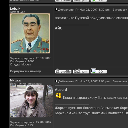
Lobzik
Добавлено: Пт Ноя 02, 2007 8:32 pm
Заголовок 
Almost God
посмотрите Путевой обходчик,самое смешно
_________________
АЙС
Зарегистрирован: 20.10.2005
Сообщения: 1693
Откуда: Москва
Вернуться к началу
Мишка
Добавлено: Пт Ноя 02, 2007 9:06 pm
Заголовок 
Инкогнитивная какашка
Absurd
Когда я вырасту,хочу быть таким как ты.
_________________
Жаркая пустыня Дагестана.За высоким барха
барханом чей-то труп знакомый валяется!Эт
Зарегистрирован: 27.06.2007
Сообщения: 8134