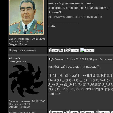
еее,у абсурда появился фанат
жди теперь когда тебе подъезд разрисуют
ALuserX
http://www.sharereactor.ru/movies/8135
_________________
АЙС
Зарегистрирован: 20.10.2005
Сообщения: 1693
Откуда: Москва
Вернуться к началу
ALuserX
Добавлено: Пт Ноя 02, 2007 9:59 pm
Заголовок 
псих-одиночка
или фансайт создадут на народе ))
_________________
`$=`;$_=\%!;($_)=/(.)/;$==++$|;($.,$/,$,,$\,$",$;
$!=~/(.)(.).(.)(.)(.)(.)..(.)(.)(.)..(.)......(.)/,$"),$=++;$
$_++;$_++;($_,$\,$,)=($~.$"."$;$/$%[$?]$_$\$,$
;$,++;$^|=$";`$_$\$,$/$:$;$~$*$%[$?]$.$~$*${
Perl rulz!
Зарегистрирован: 14.10.2005
Сообщения: 9828
Откуда: немецыя
Вернуться к началу