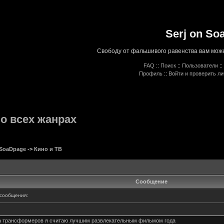
Serj on So
Свободу от фальшивого равенства вам може
FAQ
::
Поиск
::
Пользователи
::
Профиль
::
Войти и проверить л
о всех жанрах
 SoaDpage
->
Кино и ТВ
Сообщение
сообщения:
 а трансформеров я считаю лучшим развлекательным фильмом года