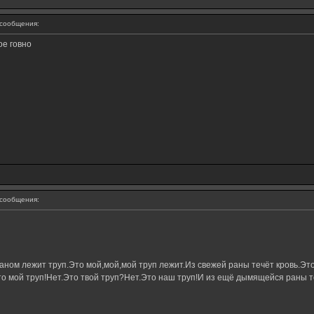
сообщения:
е говно
сообщения:
ном лежит труп.Это мой,мой,мой труп лежит.Из свежей раны течёт кровь.Это
о мой труп!Нет.Это твой труп?Нет.Это наш труп!И из ещё дымящейся раны те