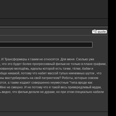
 И Трансформеры к таким не относятся. Для меня. Сколько уже
 что это будет более прогрессивный фильм не только в плане графики,
ованную молодёжь, идеалы которой есть тачки, тёлки, бабки и
бще никакой, потому что набит массой тупых никчемных шуток , что
ны мастурбировать на свой патриотизм? Роботы, которые совсем
ются, а также издают совершенно неуместные "типа вроде как
Мне не смешно. И не потому что я такой весь привередливый мудак,
сь видно, что фильм делали не дураки, но при этом специально набили