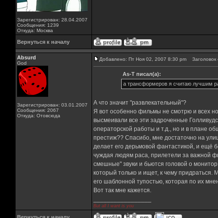
Зарегистрирован: 28.04.2007
Сообщения: 1239
Откуда: Москва
Вернуться к началу
Absurd
Добавлено: Пт Ноя 02, 2007 8:30 pm
Заголовок 
God
As-T писал(а):
а трансформеров я считаю лучшим р
А что значит "развлекательный"?
Зарегистрирован: 03.01.2007
Сообщения: 2067
Я вот особенно фильмы не смотрю и всех но
Откуда: Отовсюда
высмеивали все эти задроченные Голливудск
операторской работы и т.д., но и в плане 
престиж?? Спасибо, мне достаточно на улиц
делает его дерьмовой фантастикой, и ещё 
чуждая людям раса, прилетели за важной фи
смешные" звуки и бьются головой о монитор
который только и ищет, к чему придраться. 
его шаблонной тупостью, которая по их мне
Вот так мне кажется.
_________________
But all I want is you
Вернуться к началу