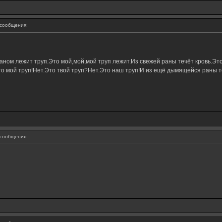
сообщения:
ном лежит труп.Это мой,мой,мой труп лежит.Из свежей раны течёт кровь.Это
о мой труп!Нет.Это твой труп?Нет.Это наш труп!И из ещё дымящейся раны те
сообщения: