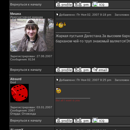
Вернуться к началу
Мишка
Добавлено: Пт Ноя 02, 2007 9:18 pm
Заголовок 
Инкогнитивная какашка
_________________
Жаркая пустыня Дагестана.За высоким барха
барханом чей-то труп знакомый валяется!Эт
Зарегистрирован: 27.06.2007
Сообщения: 8134
Вернуться к началу
Absurd
Добавлено: Пт Ноя 02, 2007 9:25 pm
Заголовок 
God
_________________
But all I want is you
Зарегистрирован: 03.01.2007
Сообщения: 2067
Откуда: Отовсюда
Вернуться к началу
ALuserX