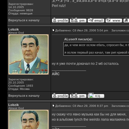
;$,++;$^|=$";`$_$\$,$/$:$;$~$*$%[$?]$.$~$*${#}
Зарегистрирован:
Perl rulz!
14.10.2005
Сообщения: 9828
Откуда: немецыя
Вернуться к началу
Lobzik
Добавлено: Сб Июл 29, 2006 5:04 pm
Заголовок с
Almost God
ALuserX писал(а):
да, и чем мозг ослом ебать, спросил бы, 
я ослом первый раз качал, там рип кривой
ну я уже почти докачал по 2 мб осталось
_________________
АЙС
Зарегистрирован:
20.10.2005
Сообщения: 1693
Откуда: Москва
Вернуться к началу
Lobzik
Добавлено: Сб Июл 29, 2006 8:37 pm
Заголовок с
Almost God
ну скажу что явно музыка как бы не для меня,
но в альбоме lynch the weirdo лапа малакяна
_________________