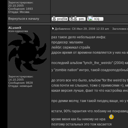
Зарегистрирован:
20.10.2005
Сообщения: 1693
Откуда: Москва
Вернуться к началу
ALuserX
Добавлено: Сб Июл 29, 2006 12:33 am
Заголовок 
псих-одиночка
раз такое дело небольшая инфа:
продюсер: малакян
лейбл: сержикал страйк
дарон время от времени появляется у них на к
последний альбом "lynch_the_weirdo" (2004) к
у "zombie nation" интро, такой соадооподобны
Зарегистрирован:
14.10.2005
до этого все что было, альбом "for the weird b
Сообщения: 9828
слов почти не слышно, тоже с примесями =), 
Откуда: немецыя
какая версия лучше, факт то что настройка и
про демки молчу, там такой пиздец ваще, но 
кстати, 90% гарантия что лобзику не понравицо
кроме меня как бы никому не нра
поэтому остальных это тож касается