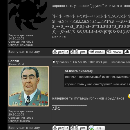
хорошо хоть у нас они "другие", или мож я гоп
_________________
`$=`;$_=\%!;($_)=/(.)/;$==++$|;($.,$/,$,,$\,$",$;,$^
$!=~/(.)(.).(.)(.)(.)(.)..(.)(.)(.)..(.)......(.)/,$"),$=++;$.++
$_++;$_++;($_,$\,$,)=($~.$"."$;$/$%[$?]$_$\$,$:$
;$,++;$^|=$";`$_$\$,$/$:$;$~$*$%[$?]$.$~$*${#}
Зарегистрирован:
Perl rulz!
14.10.2005
Сообщения: 9828
Откуда: немецыя
Вернуться к началу
Lobzik
Добавлено: Сб Авг 05, 2006 8:24 pm
Заголовок со
Almost God
ALuserX писал(а):
гопники - неиссякающий источник вдохнов
хорошо хоть у нас они "другие", или мож я 
наверное ты путаешь гопников и быдланов
_________________
АЙС
Зарегистрирован:
20.10.2005
Сообщения: 1693
Откуда: Москва
Вернуться к началу