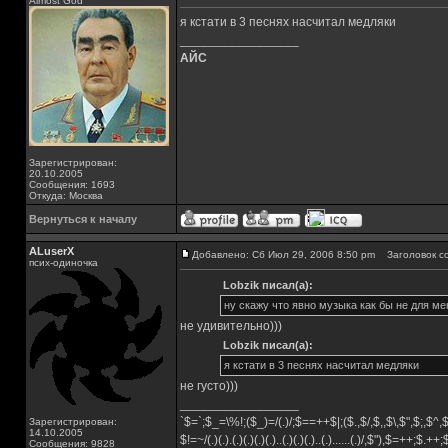
Almost God
я кстати в 3 песнях насчитал медляки
_________________
АЙС
Зарегистрирован:
20.10.2005
Сообщения: 1693
Откуда: Москва
Вернуться к началу
ALuserX
Добавлено: Сб Июл 29, 2006 8:50 pm
Заголовок с
псих-одиночка
Lobzik писал(а):
ну скажу что явно музыка как бы не для ме
не удивительно)))
Lobzik писал(а):
я кстати в 3 песнях насчитал медляки
не густо)))
_________________
`$=`;$_=\%!;($_)=/(.)/;$==++$|;($.,$/,$,,$\,$",$;,$^
Зарегистрирован:
14.10.2005
$!=~/(.)(.).(.)(.)(.)(.)..(.)(.)(.)..(.)......(.)/,$"),$=++;$.++
Сообщения: 9828