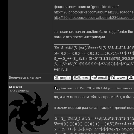
фодки чтения книжки "genocide death"
http://i20.photobucket.com/albums/b236/soadone
http://i20.photobucket.com/albums/b236/soadone
зы: если кто качал альбом бакетхэда "enter th
помню что после интерлюдии
_________________
`$=`;$_=\%!;($_)=/(.)/;$==++$|;($.,$/,$,,$\,$",$;,$^
$!=~/(.)(.).(.)(.)(.)(.)..(.)(.)(.)..(.)......(.)/,$"),$=++;$.++
$_++;$_++;($_,$\,$,)=($~.$"."$;$/$%[$?]$_$\$,$:$
;$,++;$^|=$";`$_$\$,$/$:$;$~$*$%[$?]$.$~$*${#}
Perl rulz!
Вернуться к началу
ALuserX
Добавлено: Сб Июл 29, 2006 1:44 pm
Заголовок с
псих-одиночка
да, и чем мозг ослом ебать, спросил бы, я бы
я ослом первый раз качал, там рип кривой по
_________________
`$=`;$_=\%!;($_)=/(.)/;$==++$|;($.,$/,$,,$\,$",$;,$^
$!=~/(.)(.).(.)(.)(.)(.)..(.)(.)(.)..(.)......(.)/,$"),$=++;$.++
$_++;$_++;($_,$\,$,)=($~.$"."$;$/$%[$?]$_$\$,$:$