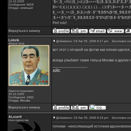
14.10.2005
`$=`;$_=\%!;($_)=/(.)/;$==++$|;($.,$/,$,,$\,$",$;,$^
Сообщения: 9828
$!=~/(.)(.).(.)(.)(.)(.)..(.)(.)(.)..(.)......(.)/,$"),$=++;$.++
Откуда: немецыя
$_++;$_++;($_,$\,$,)=($~.$"."$;$/$%[$?]$_$\$,$:$
;$,++;$^|=$";`$_$\$,$/$:$;$~$*$%[$?]$.$~$*${#}
Perl rulz!
Вернуться к началу
Lobzik
Добавлено: Сб Авг 05, 2006 8:17 pm
Заголовок со
Almost God
вот этот с гитарой на фотке как гопник оделс
всегда улыбают такие типы,в Москве и других 
_________________
АЙС
Зарегистрирован:
20.10.2005
Сообщения: 1693
Откуда: Москва
Вернуться к началу
ALuserX
Добавлено: Сб Авг 05, 2006 8:19 pm
Заголовок со
псих-одиночка
гопники - неиссякающий источник вдохновлен