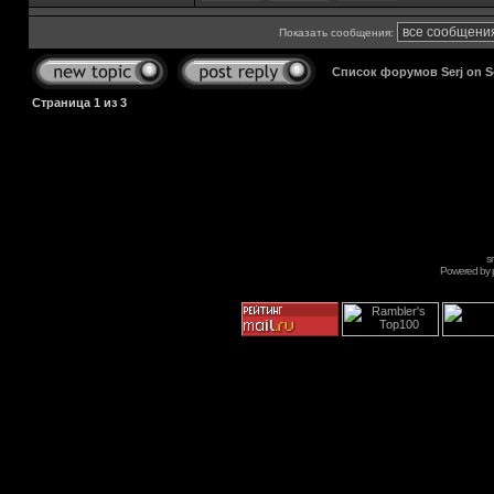
Показать сообщения:
Список форумов Serj on 
Страница
1
из
3
s
Powered by