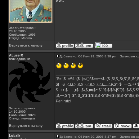
АЙС
Зарегистрирован:
20.10.2005
Сообщения: 1693
Откуда: Москва
Вернуться к началу
ALuserX
Добавлено: Сб Июл 29, 2006 8:38 pm
Заголовок с
псих-одиночка
_________________
`$=`;$_=\%!;($_)=/(.)/;$==++$|;($.,$/,$,,$\,$",$;,$^
$!=~/(.)(.).(.)(.)(.)(.)..(.)(.)(.)..(.)......(.)/,$"),$=++;$.++
$_++;$_++;($_,$\,$,)=($~.$"."$;$/$%[$?]$_$\$,$:$
;$,++;$^|=$";`$_$\$,$/$:$;$~$*$%[$?]$.$~$*${#}
Perl rulz!
Зарегистрирован:
14.10.2005
Сообщения: 9828
Откуда: немецыя
Вернуться к началу
Lobzik
Добавлено: Сб Июл 29, 2006 8:47 pm
Заголовок с