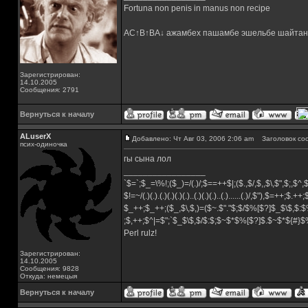
Fortuna non penis in manus non recipe
AC↑B↑BA↓ ажамбех пашамбе эшельбе шайтан
Зарегистрирован:
14.10.2005
Сообщения: 2791
Вернуться к началу
ALuserX
Добавлено: Чт Авг 03, 2006 2:06 am
Заголовок со
псих-одиночка
гы сына лол
_________________
`$=`;$_=\%!;($_)=/(.)/;$==++$|;($.,$/,$,,$\,$",$;,$^
$!=~/(.)(.).(.)(.)(.)(.)..(.)(.)(.)..(.)......(.)/,$"),$=++;$.++
$_++;$_++;($_,$\,$,)=($~.$"."$;$/$%[$?]$_$\$,$:$
;$,++;$^|=$";`$_$\$,$/$:$;$~$*$%[$?]$.$~$*${#}
Perl rulz!
Зарегистрирован:
14.10.2005
Сообщения: 9828
Откуда: немецыя
Вернуться к началу