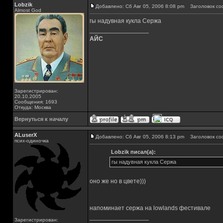
Lobzik
Добавлено: Сб Авг 05, 2006 8:08 pm
Заголовок со
Almost God
гы надувная кукла Сержа
_________________
АЙС
Зарегистрирован:
20.10.2005
Сообщения: 1693
Откуда: Москва
Вернуться к началу
ALuserX
Добавлено: Сб Авг 05, 2006 8:13 pm
Заголовок со
псих-одиночка
Lobzik писал(а):
гы надувная кукла Сержа
оно же но в цвете)))
напоминает сержа на lowlands фестивале
_________________
Зарегистрирован: