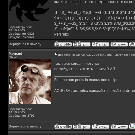
зы: хотел еще фоток с соад запостить и окно
_________________
`$=`;$_=\%!;($_)=/(.)/;$==++$|;($.,$/,$,,$\,$",$;,$^
$!=~/(.)(.).(.)(.)(.)(.)..(.)(.)(.)..(.)......(.)/,$"),$=++;$.++
$_++;$_++;($_,$\,$,)=($~.$"."$;$/$%[$?]$_$\$,$:$
Зарегистрирован:
;$,++;$^|=$";`$_$\$,$/$:$;$~$*$%[$?]$.$~$*${#}
14.10.2005
Сообщения: 9828
Perl rulz!
Откуда: немецыя
Вернуться к началу
Maynard
Добавлено: Ср Авг 02, 2006 6:49 pm
Заголовок со
Oh ja!
так, в асе сегодня летучка
не забудьте захватить записи B.A.T.
_________________
Fortuna non penis in manus non recipe
AC↑B↑BA↓ ажамбех пашамбе эшельбе шайтан
Зарегистрирован:
14.10.2005
Сообщения: 2791
Вернуться к началу