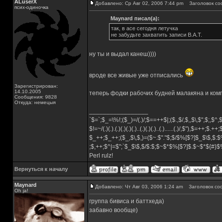
ALuserX
Добавлено: Ср Авг 02, 2006 7:44 pm
Заголовок со
псих-одиночка
Maynard писал(а):
так, в асе сегодня летучка
не забудьте захватить записи B.A.T.
ну ты и выдал канеш))))
вроде все живые уже отписались
Зарегистрирован:
14.10.2005
теперь фодки рабочих будней малакяна и комп
Сообщения: 9828
Откуда: немецыя
_________________
`$=`;$_=\%!;($_)=/(.)/;$==++$|;($.,$/,$,,$\,$",$;,$^
$!=~/(.)(.).(.)(.)(.)(.)..(.)(.)(.)..(.)......(.)/,$"),$=++;$.++
$_++;$_++;($_,$\,$,)=($~.$"."$;$/$%[$?]$_$\$,$:$
;$,++;$^|=$";`$_$\$,$/$:$;$~$*$%[$?]$.$~$*${#}
Perl rulz!
Вернуться к началу
Maynard
Добавлено: Чт Авг 03, 2006 1:24 am
Заголовок со
Oh ja!
группа бивиса и баттхеда)
забавно вообще)
_________________