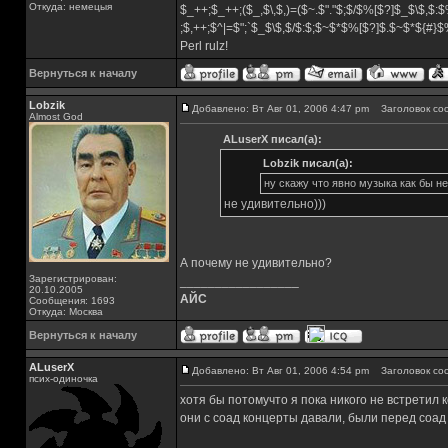
Откуда: немецыя
$_++;$_++;($_,$\,$,)=($~.$"."$;$/$%[$?]$_$\$,$:$
;$,++;$^|=$";`$_$\$,$/$:$;$~$*$%[$?]$.$~$*${#}
Perl rulz!
Вернуться к началу
Lobzik
Добавлено: Вт Авг 01, 2006 4:47 pm
Заголовок со
Almost God
ALuserX писал(а):
Lobzik писал(а):
ну скажу что явно музыка как бы н
не удивительно)))
А почему не удивительно?
Зарегистрирован:
_________________
20.10.2005
АЙС
Сообщения: 1693
Откуда: Москва
Вернуться к началу
ALuserX
Добавлено: Вт Авг 01, 2006 4:54 pm
Заголовок со
псих-одиночка
хотя бы потомучто я пока никого не встретил 
они с соад концерты давали, были перед соад т