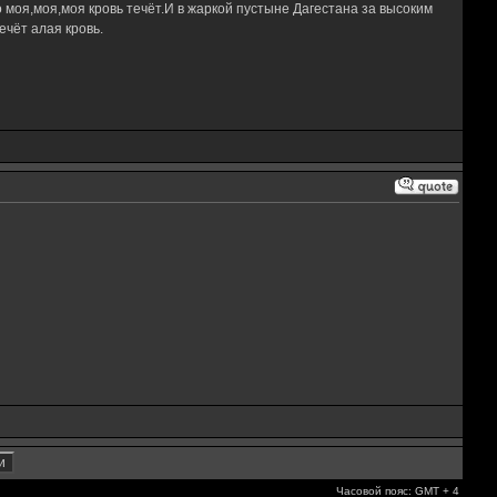
 моя,моя,моя кровь течёт.И в жаркой пустыне Дагестана за высоким
чёт алая кровь.
Часовой пояс: GMT + 4