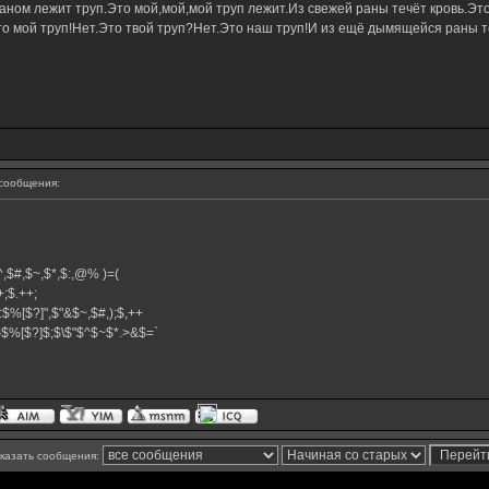
ном лежит труп.Это мой,мой,мой труп лежит.Из свежей раны течёт кровь.Это
о мой труп!Нет.Это твой труп?Нет.Это наш труп!И из ещё дымящейся раны те
сообщения:
,$^,$#,$~,$*,$:,@% )=(
.++;$.++;
:$%[$?]",$"&$~,$#,);$,++
#}$%[$?]$;$\$"$^$~$*.>&$=`
казать сообщения: