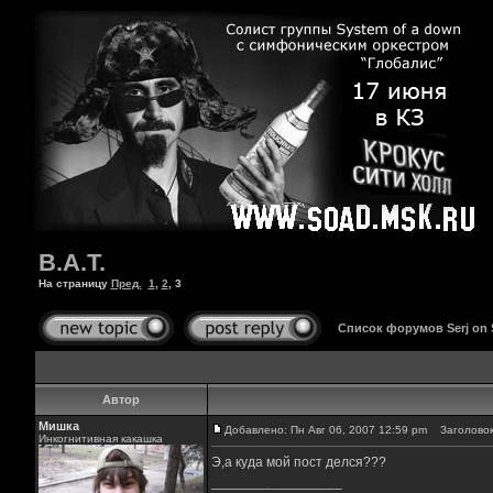
B.A.T.
На страницу
Пред.
1
,
2
,
3
Список форумов Serj on
Автор
Мишка
Добавлено: Пн Авг 06, 2007 12:59 pm
Заголовок
Инкогнитивная какашка
Э,а куда мой пост делся???
_________________