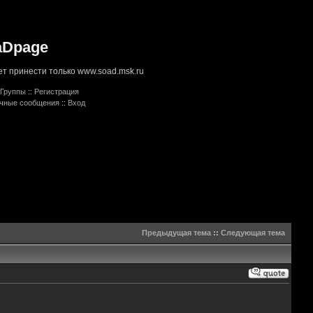
aDpage
т принести только www.soad.msk.ru
Группы
::
Регистрация
ичные сообщения
::
Вход
Предыдущая тема
::
Следующая тема