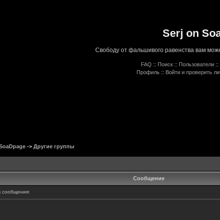
Serj on So
Свободу от фальшивого равенства вам може
FAQ
::
Поиск
::
Пользователи
::
Профиль
::
Войти и проверить л
 SoaDpage
->
Другие группы
Сообщение
 сообщения: