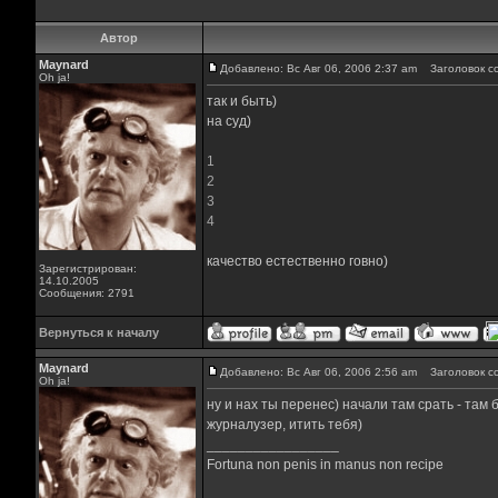
Автор
Maynard
Добавлено: Вс Авг 06, 2006 2:37 am
Заголовок со
Oh ja!
так и быть)
на суд)
1
2
3
4
качество естественно говно)
Зарегистрирован:
14.10.2005
Сообщения: 2791
Вернуться к началу
Maynard
Добавлено: Вс Авг 06, 2006 2:56 am
Заголовок с
Oh ja!
ну и нах ты перенес) начали там срать - там
журналузер, итить тебя)
_________________
Fortuna non penis in manus non recipe