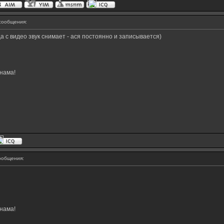
сообщения:
да с видео звук снимает - ася постоянно и записывается)
нама!
ообщения:
нама!