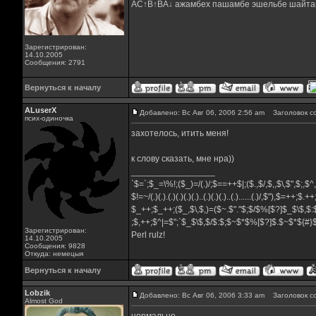
AC↑B↑BA↓ ажамбех пашамбе эшельбе шайта
Зарегистрирован:
14.10.2005
Сообщения: 2791
Вернуться к началу
ALuserX
Добавлено: Вс Авг 06, 2006 2:56 am
Заголовок с
псих-одиночка
захотелось, итить меня!
к слову сказать, мне нра))
_________________
`$=`;$_=\%!;($_)=/(.)/;$==++$|;($.,$/,$,,$\,$",$;,$
$!=~/(.)(.).(.)(.)(.)(.)..(.)(.)(.)..(.)......(.)/,$"),$=++;$.+
$_++;$_++;($_,$\,$,)=($~.$"."$;$/$%[$?]$_$\$,$:
;$,++;$^|=$";`$_$\$,$/$:$;$~$*$%[$?]$.$~$*${#
Зарегистрирован:
Perl rulz!
14.10.2005
Сообщения: 9828
Откуда: немецыя
Вернуться к началу
Lobzik
Добавлено: Вс Авг 06, 2006 3:33 am
Заголовок с
Almost God