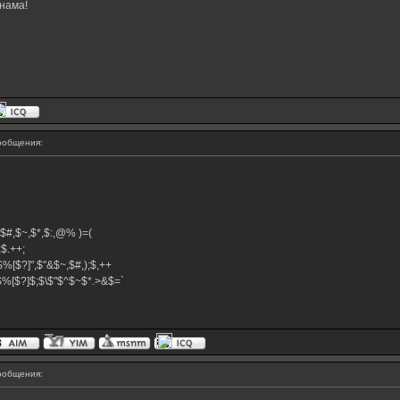
нама!
ообщения:
^,$#,$~,$*,$:,@% )=(
+;$.++;
$%[$?]",$"&$~,$#,);$,++
}$%[$?]$;$\$"$^$~$*.>&$=`
ообщения: