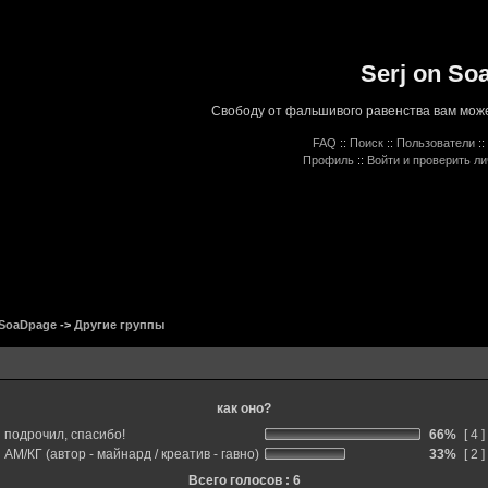
Serj on So
Свободу от фальшивого равенства вам може
FAQ
::
Поиск
::
Пользователи
::
Профиль
::
Войти и проверить л
 SoaDpage
->
Другие группы
как оно?
подрочил, спасибо!
66%
[ 4 ]
АМ/КГ (автор - майнард / креатив - гавно)
33%
[ 2 ]
Всего голосов : 6