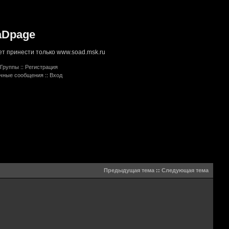
aDpage
т принести только www.soad.msk.ru
Группы
::
Регистрация
ичные сообщения
::
Вход
Предыдущая тема
::
Следующая тема