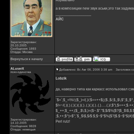
нормально
а в композиции new звук аськи,это так задум
_________________
АЙС
Зарегистрирован:
20.10.2005
Сообщения: 1693
Откуда: Москва
Вернуться к началу
ALuserX
Добавлено: Вс Авг 06, 2006 3:38 am
Заголовок с
псих-одиночка
Lobzik
да, наверно типа как каркасс использовал сэ
_________________
`$=`;$_=\%!;($_)=/(.)/;$==++$|;($.,$/,$,,$\,$",$;,$
$!=~/(.)(.).(.)(.)(.)(.)..(.)(.)(.)..(.)......(.)/,$"),$=++;$.+
$_++;$_++;($_,$\,$,)=($~.$"."$;$/$%[$?]$_$\$,$:
;$,++;$^|=$";`$_$\$,$/$:$;$~$*$%[$?]$.$~$*${#
Зарегистрирован:
Perl rulz!
14.10.2005
Сообщения: 9828
Откуда: немецыя