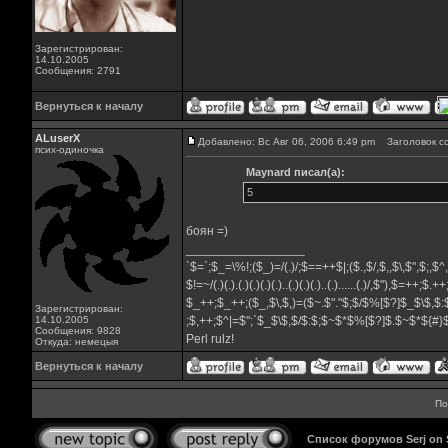
Зарегистрирован:
14.10.2005
Сообщения: 2791
Вернуться к началу
ALuserX
Добавлено: Вс Авг 06, 2006 6:49 pm
Заголовок с
псих-одиночка
Maynard писал(а):
5
боян =)
_________________
`$=`;$_=\%!;($_)=/(.)/;$==++$|;($.,$/,$,,$\,$",$;,$
$!=~/(.)(.).(.)(.)(.)(.)..(.)(.)(.)..(.)......(.)/,$"),$=++;$.+
$_++;$_++;($_,$\,$,)=($~.$"."$;$/$%[$?]$_$\$,$:
Зарегистрирован:
14.10.2005
;$,++;$^|=$";`$_$\$,$/$:$;$~$*$%[$?]$.$~$*${#
Сообщения: 9828
Perl rulz!
Откуда: немецыя
Вернуться к началу
По
Список форумов Serj on