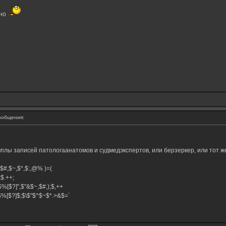
ано
ообщения:
мплы записей патологаанатомов и судмедэкспертов, или берзеркер, или тот же
^,$#,$~,$*,$:,@% )=(
+;$.++;
$%[$?]",$"&$~,$#,);$,++
}$%[$?]$;$\$"$^$~$*.>&$=`