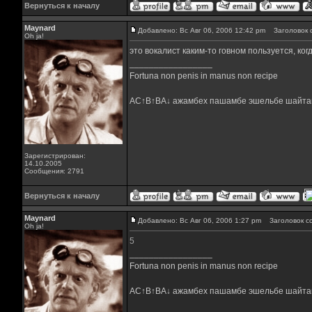
Вернуться к началу
Maynard
Добавлено: Вс Авг 06, 2006 12:42 pm
Заголовок 
Oh ja!
это вокалист каким-то говном пользуется, ког
_________________
Fortuna non penis in manus non recipe
AC↑B↑BA↓ ажамбех пашамбе эшельбе шайта
Зарегистрирован:
14.10.2005
Сообщения: 2791
Вернуться к началу
Maynard
Добавлено: Вс Авг 06, 2006 1:27 pm
Заголовок с
Oh ja!
5
_________________
Fortuna non penis in manus non recipe
AC↑B↑BA↓ ажамбех пашамбе эшельбе шайта