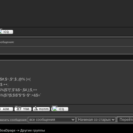
ообщения:
^,$#,$~,$*,$:,@% )=(
+;$.++;
$%[$?]",$"&$~,$#,);$,++
}$%[$?]$;$\$"$^$~$*.>&$=`
казать сообщения:
 SoaDpage
->
Другие группы