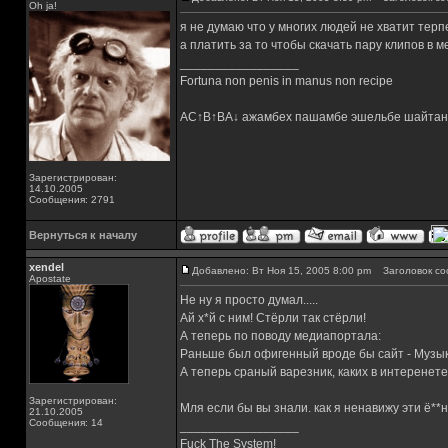
Oh ja!
я не думаю что у многих людей не хватит терп
а платить за то чтобы скачать пару клипов в мес
_________________
Fortuna non penis in manus non recipe
AC↑B↑BA↓ ажамбех пашамбе эшельбе шайтан
Зарегистрирован:
14.10.2005
Сообщения: 2791
Вернуться к началу
xendel
Добавлено: Вт Ноя 15, 2005 8:00 pm
Заголовок со
Apostate
Не ну я просто думал.....
Ай х*й с ним! Стёрли так стёрли!
А теперь по поводу медиапортала:
Раньше был офигенный вроде бы сайт - Музыка
А теперь сраный варезник, каких в интеренете
Зарегистрирован:
Мля если бы вы знали. как я ненавижу эти ё**
21.10.2005
Сообщения: 14
_________________
Fuck The System!