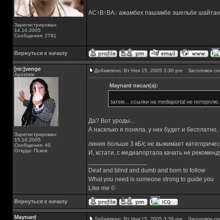
AC↑B↑BA↓ ажамбех пашамбе эшельбе шайтан
Зарегистрирован:
14.10.2005
Сообщения: 2791
Вернуться к началу
[re:]venge
Добавлено: Вт Ноя 15, 2005 3:30 pm
Заголовок со
Apostate
Maynard писал(а):
затем... ссылки на mediaportal не потерплю.
Да? Вот уроды...
А насклько я поняла, у них будет и бесплатно
Зарегистрирован:
15.10.2005
линия больше 3 кБ/с не выжимает категориче
Сообщения: 40
Откуда: Псков
И, кстати, с медиапортала качать не рекоменд
_________________
Deaf and blind and dumb and born to follow
What you need is someone strong to guide you
Like me ©
Вернуться к началу
Maynard
Добавлено: Вт Ноя 15, 2005 3:39 pm
Заголовок со