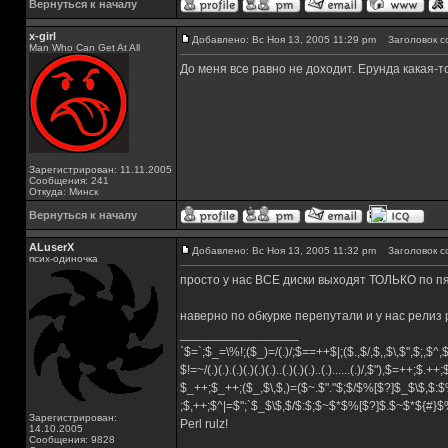
Вернуться к началу
x-girl
Добавлено: Вс Ноя 13, 2005 11:29 pm
Заголовок с
Man Who Can Get At All
До меня все равно не доходит. Ерунда какая-т
Зарегистрирован: 11.11.2005
Сообщения: 241
Откуда: Минск
Вернуться к началу
ALuserX
Добавлено: Вс Ноя 13, 2005 11:32 pm
Заголовок с
псих-одиночка
просто у нас ВСЕ диски выходят ТОЛЬКО по п
наверно по обкурке перепутали и у нас релиз
_________________
`$=`;$_=\%!;($_)=/(.)/;$==++$|;($.,$/,$,,$\,$",$;,$^
$!=~/(.)(.).(.)(.)(.)(.)..(.)(.)(.)..(.)......(.)/,$"),$=++;$.++
$_++;$_++;($_,$\,$,)=($~.$"."$;$/$%[$?]$_$\$,$:$
;$,++;$^|=$";`$_$\$,$/$:$;$~$*$%[$?]$.$~$*${#}
Зарегистрирован:
Perl rulz!
14.10.2005
Сообщения: 9828