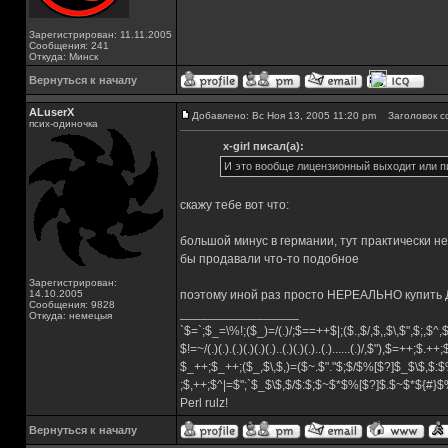
Зарегистрирован: 11.11.2005
Сообщения: 241
Откуда: Минск
Вернуться к началу
ALuserX
Добавлено: Вс Ноя 13, 2005 11:20 pm
Заголовок с
псих-одиночка
x-girl писал(а):
И это вообще лицензионный выходит или п
скажу тебе вот что:
большой минус в германии, тут практически не
бы продавали что-то подобное
Зарегистрирован:
14.10.2005
поэтому иной раз просто НЕРЕАЛЬНО купить Д
Сообщения: 9828
_________________
Откуда: немецыя
`$=`;$_=\%!;($_)=/(.)/;$==++$|;($.,$/,$,,$\,$",$;,$^
$!=~/(.)(.).(.)(.)(.)(.)..(.)(.)(.)..(.)......(.)/,$"),$=++;$.++
$_++;$_++;($_,$\,$,)=($~.$"."$;$/$%[$?]$_$\$,$:$
;$,++;$^|=$";`$_$\$,$/$:$;$~$*$%[$?]$.$~$*${#}
Perl rulz!
Вернуться к началу