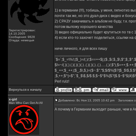
1) в германии (!!!), тобишь, у меня, гипнотиз в
почти так же, но это дуал-диск с видео и бону
2) СРАЗУ закачивать я альбом не буду, т.к. п
потом выложу хорошего качества
Зарегистрирован:
3) видео официально будет крутиться по тв с 
14.10.2005
Сообщения: 9828
4) если кто-то захочет поделиться, ссылки на
Откуда: немецыя
ниче личного, я для всех пишу
_________________
`$=`;$_=\%!;($_)=/(.)/;$==++$|;($.,$/,$,,$\,$",$;,$^
$!=~/(.)(.).(.)(.)(.)(.)..(.)(.)(.)..(.)......(.)/,$"),$=++;$.++
$_++;$_++;($_,$\,$,)=($~.$"."$;$/$%[$?]$_$\$,$:$
;$,++;$^|=$";`$_$\$,$/$:$;$~$*$%[$?]$.$~$*${#}
Perl rulz!
Вернуться к началу
x-girl
Добавлено: Вс Ноя 13, 2005 10:42 pm
Заголовок с
Man Who Can Get At All
А почему в Германии выходит раньше, чем в А