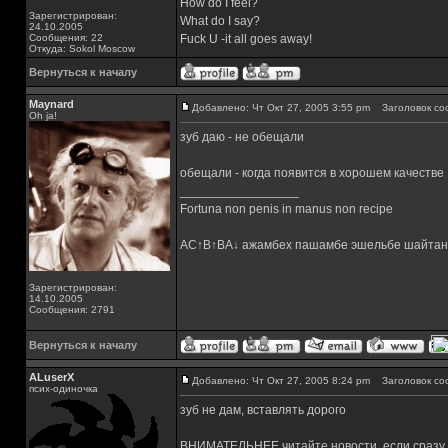
How do I feel?
Зарегистрирован:
What do I say?
24.10.2005
Сообщения: 22
Fuck U -it all goes away!
Откуда: Sokol Moscow
Вернуться к началу
Maynard
Добавлено: Чт Окт 27, 2005 3:55 pm
Заголовок со
Oh ja!
зуб даю - не обещали
обещали - когда появится в хорошем качестве
_________________
Fortuna non penis in manus non recipe
AC↑B↑BA↓ ажамбех пашамбе эшельбе шайтан
Зарегистрирован:
14.10.2005
Сообщения: 2791
Вернуться к началу
ALuserX
Добавлено: Чт Окт 27, 2005 8:24 pm
Заголовок со
псих-одиночка
зуб не дам, вставлять дорого
ВНИМАТЕЛЬНЕЕ читайте новости, если сразу не