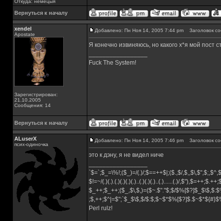
Откуда: немецыя
Вернуться к началу
xendel
Добавлено: Пн Ноя 14, 2005 7:44 pm
Заголовок со
Apostate
Я конечно извиняюсь, но какого х*я мой пост 
_________________
Fuck The System!
Зарегистрирован:
21.10.2005
Сообщения: 14
Вернуться к началу
ALuserX
Добавлено: Пн Ноя 14, 2005 7:46 pm
Заголовок со
псих-одиночка
это к дэну, я не видел ниче
_________________
`$=`;$_=\%!;($_)=/(.)/;$==++$|;($.,$/,$,,$\,$",$;,$^
$!=~/(.)(.).(.)(.)(.)(.)..(.)(.)(.)..(.)......(.)/,$"),$=++;$.++
$_++;$_++;($_,$\,$,)=($~.$"."$;$/$%[$?]$_$\$,$:$
;$,++;$^|=$";`$_$\$,$/$:$;$~$*$%[$?]$.$~$*${#}
Perl rulz!