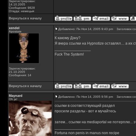
Зарегистрирован:
14.10.2005
Сообщения: 9828
Откуда: немецыя
Вернуться к началу
xendel
Добавлено: Пн Ноя 14, 2005 9:43 pm
Заголовок со
Apostate
К какому Дэну?
Я вчера ссылки на Hypnotize оставлял.... а их с
_________________
Fuck The System!
Зарегистрирован:
21.10.2005
Сообщения: 14
Вернуться к началу
Maynard
Добавлено: Пн Ноя 14, 2005 9:56 pm
Заголовок со
Oh ja!
ссылки в соответствующий раздел
просили разделы - вот и мучайтесь
затем... ссылки на mediaportal не потерплю... э
_________________
Fortuna non penis in manus non recipe