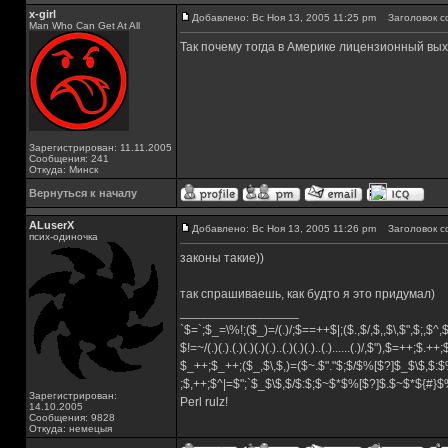
x-girl
Добавлено: Вс Ноя 13, 2005 11:25 pm
Заголовок с
Man Who Can Get At All
Так почему тогда в Америке лицензионный выход
Зарегистрирован: 11.11.2005
Сообщения: 241
Откуда: Минск
Вернуться к началу
ALuserX
Добавлено: Вс Ноя 13, 2005 11:26 pm
Заголовок с
псих-одиночка
законы такие))
так спрашиваешь, как будто я это придумал)
_________________
`$=`;$_=\%!;($_)=/(.)/;$==++$|;($.,$/,$,,$\,$",$;,$^
$!=~/(.)(.).(.)(.)(.)(.)..(.)(.)(.)..(.)......(.)/,$"),$=++;$.++
$_++;$_++;($_,$\,$,)=($~.$"."$;$/$%[$?]$_$\$,$:$
;$,++;$^|=$";`$_$\$,$/$:$;$~$*$%[$?]$.$~$*${#}
Зарегистрирован:
Perl rulz!
14.10.2005
Сообщения: 9828
Откуда: немецыя