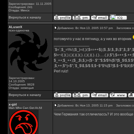
Зарегистрирован: 11.11.2005
Сообщения: 241
Откуда: Минск
Вернуться к началу
ALuserX
Добавлено: Вс Ноя 13, 2005 10:57 pm
Заголовок с
псих-одиночка
потомучто у нас в пятницу, а у них во вторник
_________________
`$=`;$_=\%!;($_)=/(.)/;$==++$|;($.,$/,$,,$\,$",$;,$^
$!=~/(.)(.).(.)(.)(.)(.)..(.)(.)(.)..(.)......(.)/,$"),$=++;$.++
$_++;$_++;($_,$\,$,)=($~.$"."$;$/$%[$?]$_$\$,$:$
;$,++;$^|=$";`$_$\$,$/$:$;$~$*$%[$?]$.$~$*${#}
Perl rulz!
Зарегистрирован:
14.10.2005
Сообщения: 9828
Откуда: немецыя
Вернуться к началу
x-girl
Добавлено: Вс Ноя 13, 2005 11:15 pm
Заголовок с
Man Who Can Get At All
Чем Германия так отличилассь? И это вообщ