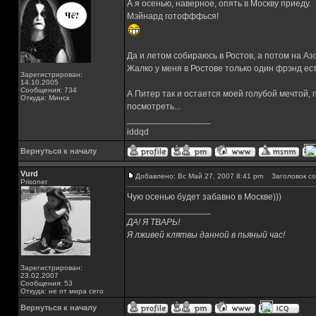
А я осенью, наверное, опять в Москву приеду.
Мэйнард готофффься!
Да и летом собираюсь в Ростов, а потом на Азовс
Жалко у меня в Ростове только один фрэнд есть
Зарегистрирован:
14.10.2005
Сообщения: 734
А Питер так и остается моей голубой мечтой, п
Откуда: Минск
посмотреть...
_________________
iddqd
Вернуться к началу
Vurd
Добавлено: Вс Май 27, 2007 8:41 pm
Заголовок со
Prisoner
Чую осенью будет забавно в Москве)))
_________________
ДА! Я ТВАРЬ!
Я лживей клятвы данной в пьяный час!
Зарегистрирован:
23.02.2007
Сообщения: 53
Откуда: не от мира сего
Вернуться к началу