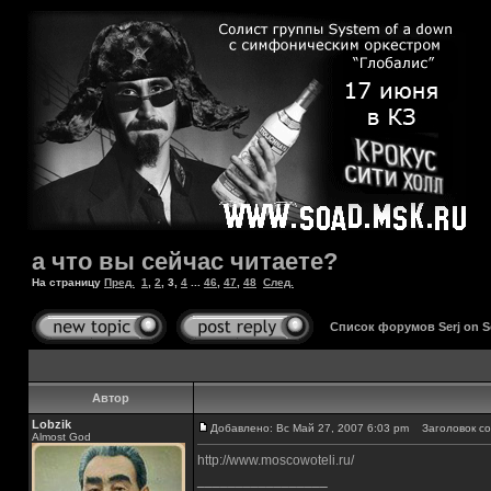
а что вы сейчас читаете?
На страницу
Пред.
1
,
2
,
3
,
4
...
46
,
47
,
48
След.
Список форумов Serj on 
Автор
Lobzik
Добавлено: Вс Май 27, 2007 6:03 pm
Заголовок со
Almost God
http://www.moscowoteli.ru/
_________________