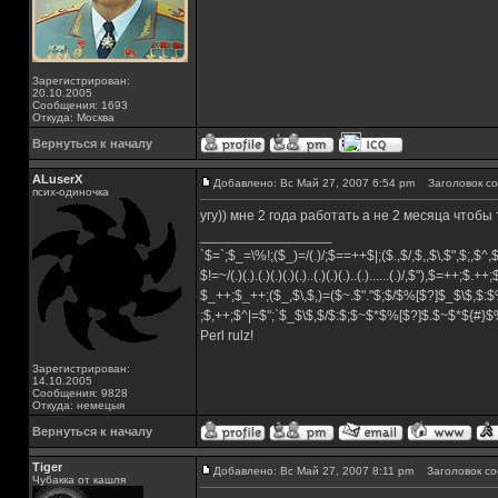
Зарегистрирован:
20.10.2005
Сообщения: 1693
Откуда: Москва
Вернуться к началу
ALuserX
Добавлено: Вс Май 27, 2007 6:54 pm
Заголовок со
псих-одиночка
угу)) мне 2 года работать а не 2 месяца чтобы
_________________
`$=`;$_=\%!;($_)=/(.)/;$==++$|;($.,$/,$,,$\,$",$;,$^
$!=~/(.)(.).(.)(.)(.)(.)..(.)(.)(.)..(.)......(.)/,$"),$=++;$.++
$_++;$_++;($_,$\,$,)=($~.$"."$;$/$%[$?]$_$\$,$:$
;$,++;$^|=$";`$_$\$,$/$:$;$~$*$%[$?]$.$~$*${#}
Perl rulz!
Зарегистрирован:
14.10.2005
Сообщения: 9828
Откуда: немецыя
Вернуться к началу
Tiger
Добавлено: Вс Май 27, 2007 8:11 pm
Заголовок со
Чубакка от кашля