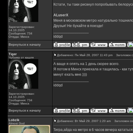
Кстати, ты таки рискнул попробывать белору
ALuserX
Меня в московском метро натурально тошнило
Друзья! Не бухайте в поезде!
Зарегистрирован:
14.10.2005
_________________
Сообщения: 734
iddqd
Откуда: Минск
Вернуться к началу
Tiger
Добавлено: Пн Май 28, 2007 11:43 pm
Заголовок с
Чубакка от кашля
А ваще я опять на 1 день скорее всего.
Я потом в Минск приехала и тащилась - как тут
минут ехать мне.))))
_________________
iddqd
Зарегистрирован:
14.10.2005
Сообщения: 734
Откуда: Минск
Вернуться к началу
Lobzik
Добавлено: Вт Май 29, 2007 1:20 am
Заголовок со
Almost God
Тигра,айда на метро в 6 часов вечера кататься?