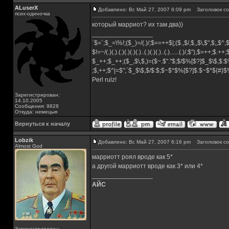
ALuserX
Добавлено: Вс Май 27, 2007 6:09 pm
Заголовок со
псих-одиночка
который марриот? их там два))
_________________
`$=`;$_=\%!;($_)=/(.)/;$==++$|;($.,$/,$,,$\,$",$;,$^
$!=~/(.)(.).(.)(.)(.)(.)..(.)(.)(.)..(.)......(.)/,$"),$=++;$.++
$_++;$_++;($_,$\,$,)=($~.$"."$;$/$%[$?]$_$\$,$:$
;$,++;$^|=$";`$_$\$,$/$:$;$~$*$%[$?]$.$~$*${#}
Perl rulz!
Зарегистрирован:
14.10.2005
Сообщения: 9828
Откуда: немецыя
Вернуться к началу
Lobzik
Добавлено: Вс Май 27, 2007 6:16 pm
Заголовок со
Almost God
марриотт роял вроде как 5*
а другой марриотт вроде как 3* или 4*
_________________
АЙС
Зарегистрирован: