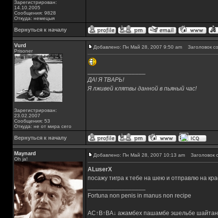
Зарегистрирован:
14.10.2005
Сообщения: 9828
Откуда: немецыя
Вернуться к началу
Vurd
Добавлено: Пн Май 28, 2007 9:50 am
Заголовок со
Prisoner
_________________
ДА! Я ТВАРЬ!
Я лживей клятвы данной в пьяный час!
Зарегистрирован:
23.02.2007
Сообщения: 53
Откуда: не от мира сего
Вернуться к началу
Maynard
Добавлено: Пн Май 28, 2007 10:13 am
Заголовок с
Oh ja!
ALuserX
посажу тигра к тебе на шею и отправлю на кр
_________________
Fortuna non penis in manus non recipe
AC↑B↑BA↓ ажамбех пашамбе эшельбе шайтан