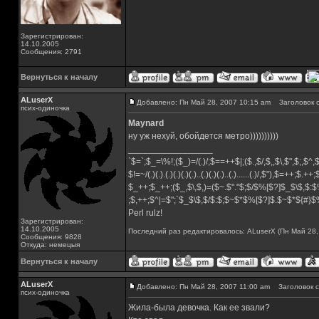
Зарегистрирован:
14.10.2005
Сообщения: 2791
Вернуться к началу
ALuserX
Добавлено: Пн Май 28, 2007 10:15 am
Заголовок с
псих-одиночка
Maynard
ну уж нехуй, обойдется метро))))))))))
_________________
`$=`;$_=\%!;($_)=/(.)/;$==++$|;($.,$/,$,,$\,$",$;,$^
$!=~/(.)(.).(.)(.)(.)(.)..(.)(.)(.)..(.)......(.)/,$"),$=++;$.++
$_++;$_++;($_,$\,$,)=($~.$"."$;$/$%[$?]$_$\$,$:$
;$,++;$^|=$";`$_$\$,$/$:$;$~$*$%[$?]$.$~$*${#}
Perl rulz!
Зарегистрирован:
14.10.2005
Последний раз редактировалось: ALuserX (Пн Май 28, 
Сообщения: 9828
Откуда: немецыя
Вернуться к началу
ALuserX
Добавлено: Пн Май 28, 2007 11:00 am
Заголовок с
псих-одиночка
Жила-была девочка. Как ее звали?