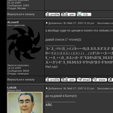
20.10.2005
Сообщения: 1693
Откуда: Москва
Вернуться к началу
ALuserX
Добавлено: Вс Май 27, 2007 6:18 pm
Заголовок со
псих-одиночка
а вообще судя по ценам я понял что лобзик ст
давай список 1* чтоли))))
_________________
`$=`;$_=\%!;($_)=/(.)/;$==++$|;($.,$/,$,,$\,$",$;,$^
$!=~/(.)(.).(.)(.)(.)(.)..(.)(.)(.)..(.)......(.)/,$"),$=++;$.++
$_++;$_++;($_,$\,$,)=($~.$"."$;$/$%[$?]$_$\$,$:$
;$,++;$^|=$";`$_$\$,$/$:$;$~$*$%[$?]$.$~$*${#}
Зарегистрирован:
Perl rulz!
14.10.2005
Сообщения: 9828
Откуда: немецыя
Вернуться к началу
Lobzik
Добавлено: Вс Май 27, 2007 6:21 pm
Заголовок со
Almost God
да ну,давай в Балчуг))
_________________
АЙС