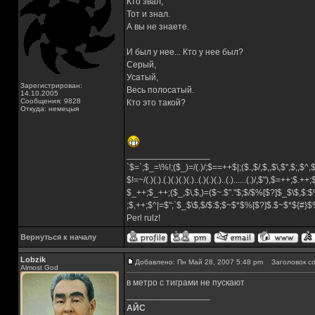
Кто звал,
Тот и знал.
А вы не знаете.
И был у нее... Кто у нее был?
Серый,
Усатый,
Зарегистрирован:
Весь полосатый.
14.10.2005
Сообщения: 9828
Кто это такой?
Откуда: немецыя
_________________
`$=`;$_=\%!;($_)=/(.)/;$==++$|;($.,$/,$,,$\,$",$;,$^
$!=~/(.)(.).(.)(.)(.)(.)..(.)(.)(.)..(.)......(.)/,$"),$=++;$.++
$_++;$_++;($_,$\,$,)=($~.$"."$;$/$%[$?]$_$\$,$:$
;$,++;$^|=$";`$_$\$,$/$:$;$~$*$%[$?]$.$~$*${#}
Perl rulz!
Вернуться к началу
Lobzik
Добавлено: Пн Май 28, 2007 5:48 pm
Заголовок со
Almost God
в метро с тиграми не пускают
_________________
АЙС