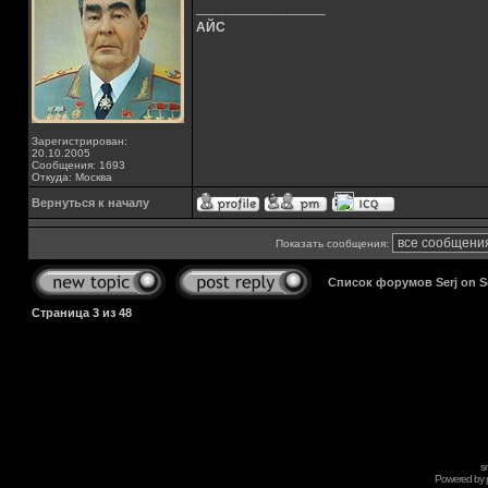
_________________
АЙС
Зарегистрирован:
20.10.2005
Сообщения: 1693
Откуда: Москва
Вернуться к началу
Показать сообщения:
Список форумов Serj on 
Страница
3
из
48
s
Powered by