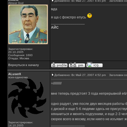
Добавлено: Вс Май 27, 2007 4:45 pm
Заголовок со
Almost God
мда
я ща с фокспро епусь
_________________
АЙС
Зарегистрирован:
20.10.2005
Сообщения: 1693
Откуда: Москва
Вернуться к началу
ALuserX
Добавлено: Вс Май 27, 2007 4:52 pm
Заголовок со
псих-одиночка
=//////////
мне теперь предстоят 3 года непрерывной ебл
одно радует, уже после двух месяцев работы б
с диской и еще 5-6 людями здесь не присуствую
няньчиться и менять подгузники, и еще 2-3 ч
скорее всего в москву, если никто не изъявит 
Зарегистрирован:
_________________
14.10.2005