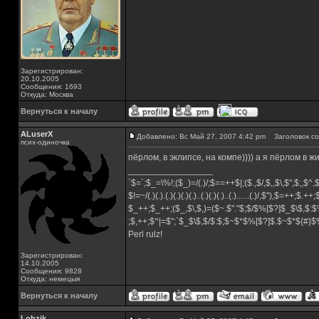
Зарегистрирован:
20.10.2005
Сообщения: 1693
Откуда: Москва
Вернуться к началу
ALuserX
Добавлено: Вс Май 27, 2007 4:42 pm
Заголовок со
псих-одиночка
пёрлом, в эклипсе, на компе)))) а я пёрлом в ж
_________________
`$=`;$_=\%!;($_)=/(.)/;$==++$|;($.,$/,$,,$\,$",$;,$^
$!=~/(.)(.).(.)(.)(.)(.)..(.)(.)(.)..(.)......(.)/,$"),$=++;$.++
$_++;$_++;($_,$\,$,)=($~.$"."$;$/$%[$?]$_$\$,$:$
;$,++;$^|=$";`$_$\$,$/$:$;$~$*$%[$?]$.$~$*${#}
Perl rulz!
Зарегистрирован:
14.10.2005
Сообщения: 9828
Откуда: немецыя
Вернуться к началу
Lobzik