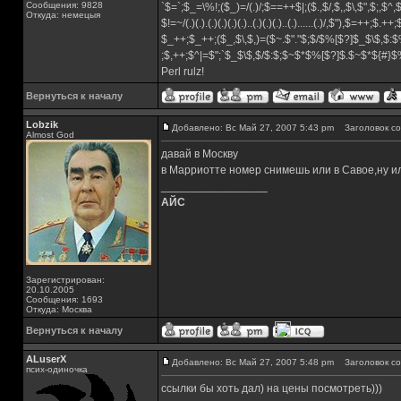
Сообщения: 9828
`$=`;$_=\%!;($_)=/(.)/;$==++$|;($.,$/,$,,$\,$",$;,$^
Откуда: немецыя
$!=~/(.)(.).(.)(.)(.)(.)..(.)(.)(.)..(.)......(.)/,$"),$=++;$.++
$_++;$_++;($_,$\,$,)=($~.$"."$;$/$%[$?]$_$\$,$:$
;$,++;$^|=$";`$_$\$,$/$:$;$~$*$%[$?]$.$~$*${#}
Perl rulz!
Вернуться к началу
Lobzik
Добавлено: Вс Май 27, 2007 5:43 pm
Заголовок со
Almost God
давай в Москву
в Марриотте номер снимешь или в Савое,ну и
_________________
АЙС
Зарегистрирован:
20.10.2005
Сообщения: 1693
Откуда: Москва
Вернуться к началу
ALuserX
Добавлено: Вс Май 27, 2007 5:48 pm
Заголовок со
псих-одиночка
ссылки бы хоть дал) на цены посмотреть)))