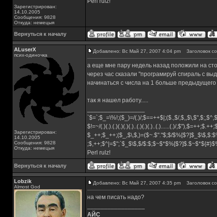
Perl rulz!
Зарегистрирован:
14.10.2005
Сообщения: 9828
Откуда: немецыя
Вернуться к началу
ALuserX
Добавлено: Вс Май 27, 2007 4:04 pm
Заголовок со
псих-одиночка
а еще мне пару недель назад положили на стол 
через час сказали "програмируй спираль с выд
начинаться с числа на 1 больше предыдущего и
так я нашел работу.....
_________________
`$=`;$_=\%!;($_)=/(.)/;$==++$|;($.,$/,$,,$\,$",$;,$^
$!=~/(.)(.).(.)(.)(.)(.)..(.)(.)(.)..(.)......(.)/,$"),$=++;$.++
Зарегистрирован:
$_++;$_++;($_,$\,$,)=($~.$"."$;$/$%[$?]$_$\$,$:$
14.10.2005
Сообщения: 9828
;$,++;$^|=$";`$_$\$,$/$:$;$~$*$%[$?]$.$~$*${#}
Откуда: немецыя
Perl rulz!
Вернуться к началу
Lobzik
Добавлено: Вс Май 27, 2007 4:35 pm
Заголовок со
Almost God
на чем писать надо?
_________________
АЙС