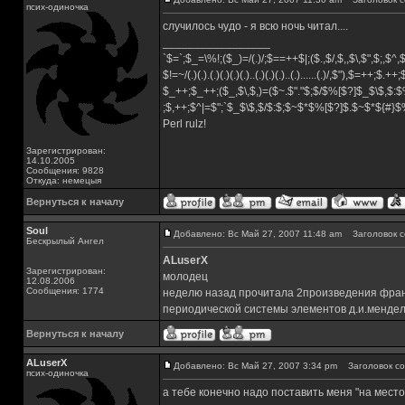
псих-одиночка
случилось чудо - я всю ночь читал....
_________________
`$=`;$_=\%!;($_)=/(.)/;$==++$|;($.,$/,$,,$\,$",$;,$^
$!=~/(.)(.).(.)(.)(.)(.)..(.)(.)(.)..(.)......(.)/,$"),$=++;$.++
$_++;$_++;($_,$\,$,)=($~.$"."$;$/$%[$?]$_$\$,$:$
;$,++;$^|=$";`$_$\$,$/$:$;$~$*$%[$?]$.$~$*${#}
Perl rulz!
Зарегистрирован:
14.10.2005
Сообщения: 9828
Откуда: немецыя
Вернуться к началу
Soul
Добавлено: Вс Май 27, 2007 11:48 am
Заголовок с
Бескрылый Ангел
ALuserX
Зарегистрирован:
молодец
12.08.2006
Сообщения: 1774
неделю назад прочитала 2произведения франсу
периодической системы элементов д.и.мендел
Вернуться к началу
ALuserX
Добавлено: Вс Май 27, 2007 3:34 pm
Заголовок со
псих-одиночка
а тебе конечно надо поставить меня "на место" 