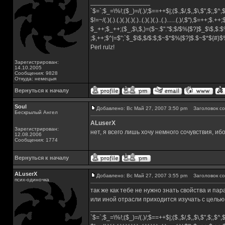
_________________
`$=`;$_=\%!;($_)=/(.)/;$==++$|;($.,$/,$,,$\,$",$;,$^
$!=~/(.)(.).(.)(.)(.)(.)..(.)(.)(.)..(.)......(.)/,$"),$=++;$.++
$_++;$_++;($_,$\,$,)=($~.$"."$;$/$%[$?]$_$\$,$:$
;$,++;$^|=$";`$_$\$,$/$:$;$~$*$%[$?]$.$~$*${#}
Perl rulz!
Зарегистрирован:
14.10.2005
Сообщения: 9828
Откуда: немецыя
Вернуться к началу
Soul
Добавлено: Вс Май 27, 2007 3:50 pm
Заголовок со
Бескрылый Ангел
ALuserX
Зарегистрирован:
нет, я всего лишь хочу немного сочувствия, и
12.08.2006
Сообщения: 1774
Вернуться к началу
ALuserX
Добавлено: Вс Май 27, 2007 3:55 pm
Заголовок со
псих-одиночка
так же как тебе не нужно знать свойства и па
или иной отрасли приходится изучать с целью
_________________
`$=`;$_=\%!;($_)=/(.)/;$==++$|;($.,$/,$,,$\,$",$;,$^