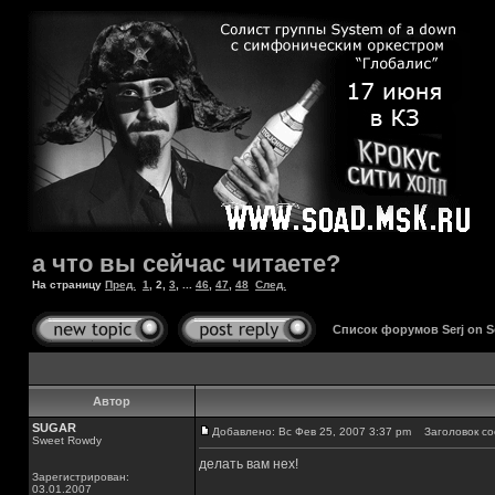
а что вы сейчас читаете?
На страницу
Пред.
1
,
2
,
3
, ...
46
,
47
,
48
След.
Список форумов Serj on 
Автор
SUGAR
Добавлено: Вс Фев 25, 2007 3:37 pm
Заголовок со
Sweet Rowdy
делать вам нех!
Зарегистрирован:
03.01.2007