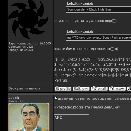
Lobzik писал(а):
Soundgarden - Black Hole Sun
помню его с детства далекого еще))))
Lobzik писал(а):
на МТВ смотрю только South Park и всяк
Зарегистрирован: 14.10.2005
Сообщения: 9828
кстати бэм в начале года женился))))))
Откуда: немецыя
_________________
`$=`;$_=\%!;($_)=/(.)/;$==++$|;($.,$/,$,,$\,$",$;,
$!=~/(.)(.).(.)(.)(.)(.)..(.)(.)(.)..(.)......(.)/,$"),$=++;$.+
$_++;$_++;($_,$\,$,)=($~.$"."$;$/$%[$?]$_$\$,$:
;$,++;$^|=$";`$_$\$,$/$:$;$~$*$%[$?]$.$~$*${#
Perl rulz!
Вернуться к началу
Lobzik
Добавлено: Сб Июн 09, 2007 2:15 pm
Заголовок 
Almost God
интересно,кто же эта смелая девушка?
_________________
АЙС