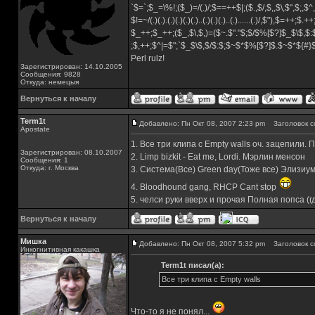
`$=`;$_=\%!;($_)=/(.)/;$==++$|;($.,$/,$,,$\,$",$;,
$!=~/(.)(.).(.)(.)(.)(.)..(.)(.)(.)..(.)......(.)/,$"),$=++;$.+
$_++;$_++;($_,$\,$,)=($~.$"."$;$/$%[$?]$_$\$,$:
;$,++;$^|=$";`$_$\$,$/$:$;$~$*$%[$?]$.$~$*${#
Perl rulz!
Зарегистрирован: 14.10.2005
Сообщения: 9828
Откуда: немецыя
Вернуться к началу
Term1t
Добавлено: Пн Окт 08, 2007 2:23 pm
Заголовок с
Apostate
1. Все три клипа с Empty walls оч. зацепили.
Зарегистрирован: 08.10.2007
2. Limp bizkit - Eat me, Lordi. Мэрлин менсон
Сообщения: 1
Откуда: г. Москва
3. Система(Все) Green day(Тоже все) Элизиум(
4. Bloodhound gang, RHCP Cant stop
5. челси руки вверх и прочая Полная попса (
Вернуться к началу
Мишка
Добавлено: Пн Окт 08, 2007 5:32 pm
Заголовок с
Инкогнитивная какашка
Term1t писал(а):
Все три клипа с Empty walls
Что-то я не понял...