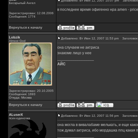
Добавлено: Вт Июн 12, 2007 10:07 pm
Заголовок 
Бескрылый Ангел
в последнее время офигенно нра amen - price o
Зарегистрирован: 12.08.2006
Сообщения: 1774
Вернуться к началу
Lobzik
Добавлено: Вт Июн 12, 2007 11:53 pm
Заголовок 
Almost God
она случаем не актриса
знакоме лицо у нее
_________________
АЙС
Зарегистрирован: 20.10.2005
Сообщения: 1693
Откуда: Москва
Вернуться к началу
ALuserX
Добавлено: Вт Июн 12, 2007 11:56 pm
Заголовок 
псих-одиночка
она могла в вивалабаме мелькать, и еще како
тож думал актриса, ибо мордашка ппц какая 
_________________