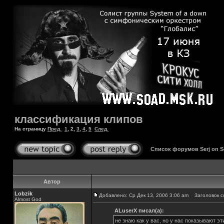
классификация клипов
На страницу
Пред.
1
,
2
,
3
,
4
,
5
След.
Список форумов Serj on 
Автор
Lobzik
Добавлено: Ср Дек 13, 2006 3:06 am
Заголовок с
Almost God
ALuserX писал(а):
не знаю как у вас, но у нас показывают э