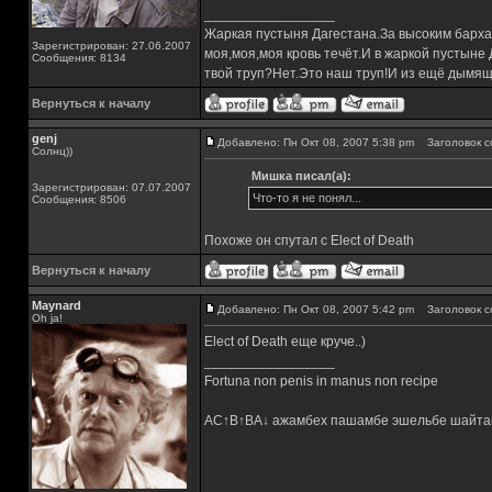
_________________
Жаркая пустыня Дагестана.За высоким барха
Зарегистрирован: 27.06.2007
моя,моя,моя кровь течёт.И в жаркой пустыне
Сообщения: 8134
твой труп?Нет.Это наш труп!И из ещё дымящ
Вернуться к началу
genj
Добавлено: Пн Окт 08, 2007 5:38 pm
Заголовок с
Солнц))
Мишка писал(а):
Зарегистрирован: 07.07.2007
Что-то я не понял...
Сообщения: 8506
Похоже он спутал с Elect of Death
Вернуться к началу
Maynard
Добавлено: Пн Окт 08, 2007 5:42 pm
Заголовок с
Oh ja!
Elect of Death еще круче..)
_________________
Fortuna non penis in manus non recipe
AC↑B↑BA↓ ажамбех пашамбе эшельбе шайта