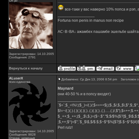
Oh ja!
все-таки у вас наверно 10% попса и рэп, а
_________________
Fortuna non penis in manus non recipe
AC↑B↑BA↓ ажамбех пашамбе эшельбе шайта
Зарегистрирован: 14.10.2005
Сообщения: 2791
Вернуться к началу
ALuserX
Добавлено: Ср Дек 13, 2006 8:54 pm
Заголовок с
псих-одиночка
Maynard
они 40-50 % и в попсу входят)
_________________
`$=`;$_=\%!;($_)=/(.)/;$==++$|;($.,$/,$,,$\,$",$;,
$!=~/(.)(.).(.)(.)(.)(.)..(.)(.)(.)..(.)......(.)/,$"),$=++;$.+
$_++;$_++;($_,$\,$,)=($~.$"."$;$/$%[$?]$_$\$,$:
;$,++;$^|=$";`$_$\$,$/$:$;$~$*$%[$?]$.$~$*${#
Perl rulz!
Зарегистрирован: 14.10.2005
Сообщения: 9828
Откуда: немецыя