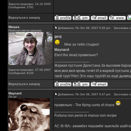
Зарегистрирован: 14.10.2005
Сообщения: 2791
Вернуться к началу
Мишка
Добавлено: Пн Окт 08, 2007 5:45 pm
Заголовок с
Инкогнитивная какашка
genj
Мне за тебя стыдно!
Maynard
Elect the dead,правильно?
_________________
Жаркая пустыня Дагестана.За высоким барха
Зарегистрирован: 27.06.2007
моя,моя,моя кровь течёт.И в жаркой пустыне
Сообщения: 8134
твой труп?Нет.Это наш труп!И из ещё дымящ
Вернуться к началу
Maynard
Добавлено: Пн Окт 08, 2007 5:47 pm
Заголовок с
Oh ja!
правильно - The flying cunts of chaos
_________________
Fortuna non penis in manus non recipe
AC↑B↑BA↓ ажамбех пашамбе эшельбе шайта