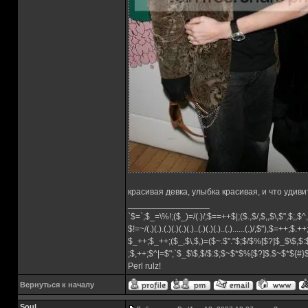
красивая девка, улыбка красивая, и что удив
_________________
`$=`;$_=\%!;($_)=/(.)/;$==++$|;($.,$/,$,,$\,$",$;,
$!=~/(.)(.).(.)(.)(.)(.)..(.)(.)(.)..(.)......(.)/,$"),$=++;$.+
$_++;$_++;($_,$\,$,)=($~.$"."$;$/$%[$?]$_$\$,$:
;$,++;$^|=$";`$_$\$,$/$:$;$~$*$%[$?]$.$~$*${#
Perl rulz!
Вернуться к началу
Soul