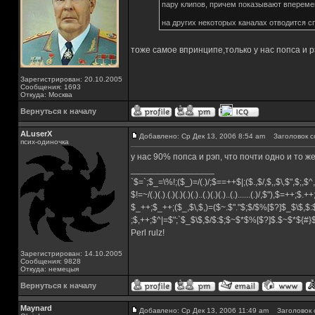
пару клипов, причем показывают вперемешк
на других некоторых каналах отводится с
тоже самое впринципе,только у нас попса и р
Зарегистрирован: 20.10.2005
Сообщения: 1693
Откуда: Москва
Вернуться к началу
ALuserX
Добавлено: Ср Дек 13, 2006 8:54 am
Заголовок с
псих-одиночка
у нас 90% попса и рэп, что почти одно и то ж
_________________
`$=`;$_=\%!;($_)=/(.)/;$==++$|;($.,$/,$,,$\,$",$;,
$!=~/(.)(.).(.)(.)(.)(.)..(.)(.)(.)..(.)......(.)/,$"),$=++;$.+
$_++;$_++;($_,$\,$,)=($~.$"."$;$/$%[$?]$_$\$,$:
;$,++;$^|=$";`$_$\$,$/$:$;$~$*$%[$?]$.$~$*${#
Perl rulz!
Зарегистрирован: 14.10.2005
Сообщения: 9828
Откуда: немецыя
Вернуться к началу
Maynard
Добавлено: Ср Дек 13, 2006 11:49 am
Заголовок 