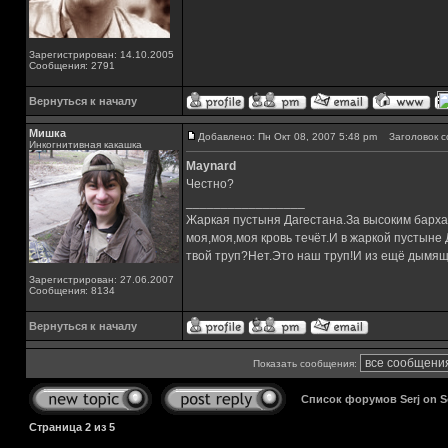
Зарегистрирован: 14.10.2005
Сообщения: 2791
Вернуться к началу
Мишка
Добавлено: Пн Окт 08, 2007 5:48 pm
Заголовок с
Инкогнитивная какашка
Maynard
Честно?
_________________
Жаркая пустыня Дагестана.За высоким барха
моя,моя,моя кровь течёт.И в жаркой пустыне
твой труп?Нет.Это наш труп!И из ещё дымящ
Зарегистрирован: 27.06.2007
Сообщения: 8134
Вернуться к началу
Показать сообщения:
Список форумов Serj on 
Страница
2
из
5