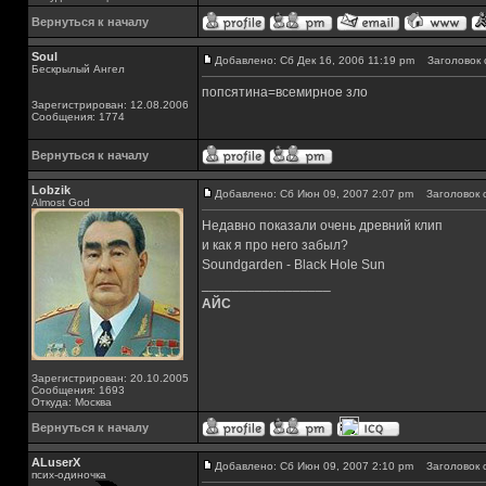
Вернуться к началу
Soul
Добавлено: Сб Дек 16, 2006 11:19 pm
Заголовок 
Бескрылый Ангел
попсятина=всемирное зло
Зарегистрирован: 12.08.2006
Сообщения: 1774
Вернуться к началу
Lobzik
Добавлено: Сб Июн 09, 2007 2:07 pm
Заголовок 
Almost God
Недавно показали очень древний клип
и как я про него забыл?
Soundgarden - Black Hole Sun
_________________
АЙС
Зарегистрирован: 20.10.2005
Сообщения: 1693
Откуда: Москва
Вернуться к началу
ALuserX
Добавлено: Сб Июн 09, 2007 2:10 pm
Заголовок 
псих-одиночка