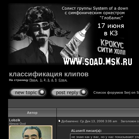
классификация клипов
На страницу
Пред.
1
,
2
,
3
,
4
,
5
След.
Список форумов Serj on 
Автор
Lobzik
Добавлено: Ср Дек 13, 2006 3:06 am
Заголовок с
Almost God
ALuserX писал(а):
не знаю как у вас, но у нас показывают э