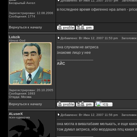
Добавлено: Вт Июн 12, 2007 10:07 pm
Заголовок 
Бескрылый Ангел
в последнее время офигенно нра amen - price o
Зарегистрирован: 12.08.2006
Сообщения: 1774
Вернуться к началу
Lobzik
Добавлено: Вт Июн 12, 2007 11:53 pm
Заголовок 
Almost God
она случаем не актриса
знакоме лицо у нее
_________________
АЙС
Зарегистрирован: 20.10.2005
Сообщения: 1693
Откуда: Москва
Вернуться к началу
ALuserX
Добавлено: Вт Июн 12, 2007 11:56 pm
Заголовок 
псих-одиночка
она могла в вивалабаме мелькать, и еще како
тож думал актриса, ибо мордашка ппц какая 
_________________