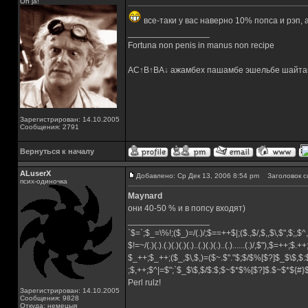
Oh ja!
все-таки у вас наверно 10% попса и рэп, а
_________________
Fortuna non penis in manus non recipe
AC↑B↑BA↓ ажамбех пашамбе эшельбе шайта
Зарегистрирован: 14.10.2005
Сообщения: 2791
Вернуться к началу
ALuserX
Добавлено: Ср Дек 13, 2006 8:54 pm
Заголовок с
псих-одиночка
Maynard
они 40-50 % и в попсу входят)
_________________
`$=`;$_=\%!;($_)=/(.)/;$==++$|;($.,$/,$,,$\,$",$;,
$!=~/(.)(.).(.)(.)(.)(.)..(.)(.)(.)..(.)......(.)/,$"),$=++;$.+
$_++;$_++;($_,$\,$,)=($~.$"."$;$/$%[$?]$_$\$,$:
;$,++;$^|=$";`$_$\$,$/$:$;$~$*$%[$?]$.$~$*${#
Perl rulz!
Зарегистрирован: 14.10.2005
Сообщения: 9828
Откуда: немецыя