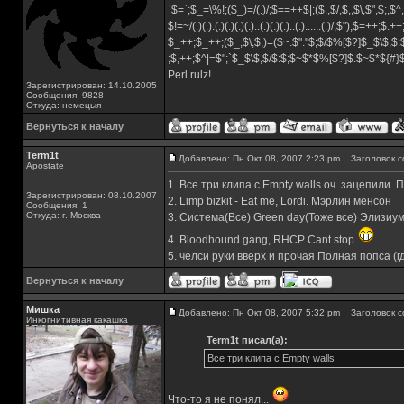
`$=`;$_=\%!;($_)=/(.)/;$==++$|;($.,$/,$,,$\,$",$;,
$!=~/(.)(.).(.)(.)(.)(.)..(.)(.)(.)..(.)......(.)/,$"),$=++;$.+
$_++;$_++;($_,$\,$,)=($~.$"."$;$/$%[$?]$_$\$,$:
;$,++;$^|=$";`$_$\$,$/$:$;$~$*$%[$?]$.$~$*${#
Perl rulz!
Зарегистрирован: 14.10.2005
Сообщения: 9828
Откуда: немецыя
Вернуться к началу
Term1t
Добавлено: Пн Окт 08, 2007 2:23 pm
Заголовок с
Apostate
1. Все три клипа с Empty walls оч. зацепили.
Зарегистрирован: 08.10.2007
2. Limp bizkit - Eat me, Lordi. Мэрлин менсон
Сообщения: 1
Откуда: г. Москва
3. Система(Все) Green day(Тоже все) Элизиум(
4. Bloodhound gang, RHCP Cant stop
5. челси руки вверх и прочая Полная попса (
Вернуться к началу
Мишка
Добавлено: Пн Окт 08, 2007 5:32 pm
Заголовок с
Инкогнитивная какашка
Term1t писал(а):
Все три клипа с Empty walls
Что-то я не понял...