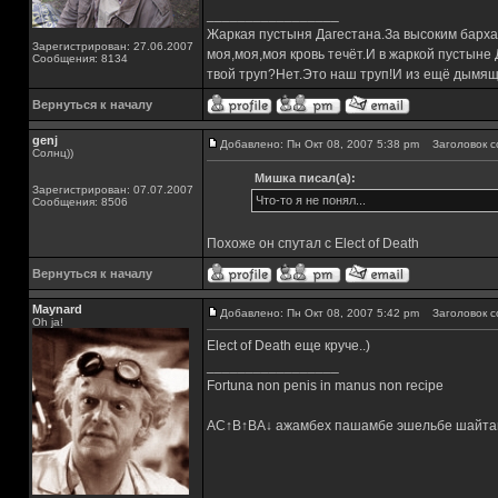
_________________
Жаркая пустыня Дагестана.За высоким барха
Зарегистрирован: 27.06.2007
моя,моя,моя кровь течёт.И в жаркой пустыне
Сообщения: 8134
твой труп?Нет.Это наш труп!И из ещё дымящ
Вернуться к началу
genj
Добавлено: Пн Окт 08, 2007 5:38 pm
Заголовок с
Солнц))
Мишка писал(а):
Зарегистрирован: 07.07.2007
Что-то я не понял...
Сообщения: 8506
Похоже он спутал с Elect of Death
Вернуться к началу
Maynard
Добавлено: Пн Окт 08, 2007 5:42 pm
Заголовок с
Oh ja!
Elect of Death еще круче..)
_________________
Fortuna non penis in manus non recipe
AC↑B↑BA↓ ажамбех пашамбе эшельбе шайта