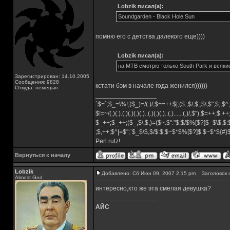
Lobzik писал(а):
Soundgarden - Black Hole Sun
помню его с детства далекого еще))))
Lobzik писал(а):
на МТВ смотрю только South Park и всяк
Зарегистрирован: 14.10.2005
Сообщения: 9828
кстати бэм в начале года женился))))))
Откуда: немецыя
_________________
`$=`;$_=\%!;($_)=/(.)/;$==++$|;($.,$/,$,,$\,$",$;,
$!=~/(.)(.).(.)(.)(.)(.)..(.)(.)(.)..(.)......(.)/,$"),$=++;$.+
$_++;$_++;($_,$\,$,)=($~.$"."$;$/$%[$?]$_$\$,$:
;$,++;$^|=$";`$_$\$,$/$:$;$~$*$%[$?]$.$~$*${#
Perl rulz!
Вернуться к началу
Lobzik
Добавлено: Сб Июн 09, 2007 2:15 pm
Заголовок 
Almost God
интересно,кто же эта смелая девушка?
_________________
АЙС