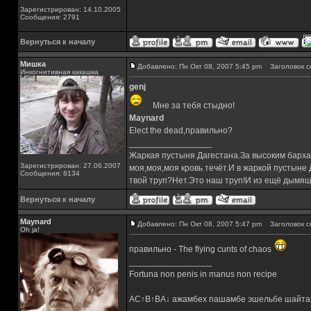
Зарегистрирован: 14.10.2005
Сообщения: 2791
Вернуться к началу
Мишка
Добавлено: Пн Окт 08, 2007 5:45 pm
Заголовок с
Инкогнитивная какашка
genj
Мне за тебя стыдно!
Maynard
Elect the dead,правильно?
_________________
Жаркая пустыня Дагестана.За высоким барха
Зарегистрирован: 27.06.2007
моя,моя,моя кровь течёт.И в жаркой пустыне
Сообщения: 8134
твой труп?Нет.Это наш труп!И из ещё дымящ
Вернуться к началу
Maynard
Добавлено: Пн Окт 08, 2007 5:47 pm
Заголовок с
Oh ja!
правильно - The flying cunts of chaos
_________________
Fortuna non penis in manus non recipe
AC↑B↑BA↓ ажамбех пашамбе эшельбе шайта