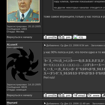
пару клипов, причем показывают вперемешк
на других некоторых каналах отводится с
тоже самое впринципе,только у нас попса и р
Зарегистрирован: 20.10.2005
Сообщения: 1693
Откуда: Москва
Вернуться к началу
ALuserX
Добавлено: Ср Дек 13, 2006 8:54 am
Заголовок с
псих-одиночка
у нас 90% попса и рэп, что почти одно и то ж
_________________
`$=`;$_=\%!;($_)=/(.)/;$==++$|;($.,$/,$,,$\,$",$;,
$!=~/(.)(.).(.)(.)(.)(.)..(.)(.)(.)..(.)......(.)/,$"),$=++;$.+
$_++;$_++;($_,$\,$,)=($~.$"."$;$/$%[$?]$_$\$,$:
;$,++;$^|=$";`$_$\$,$/$:$;$~$*$%[$?]$.$~$*${#
Perl rulz!
Зарегистрирован: 14.10.2005
Сообщения: 9828
Откуда: немецыя
Вернуться к началу
Maynard
Добавлено: Ср Дек 13, 2006 11:49 am
Заголовок 