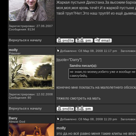
Жаркая пустыня Дагестана.За высоким барха
моя,моя,моя кровь течёт.И в жаркой пустыне
твой труп?Нет.Это наш труп!И из ещё дымящ
Зарегистрирован: 27.06.2007
Сообщения: 8134
Вернуться к началу
molly
Добавлено: Сб Мар 08, 2008 11:17 pm
Заголовок 
Prisoner
[quote="Darry"]
Sandra писал(а):
не знаю,по моему,избито уже и вообще не
самоубийц.
конечно мне покласть на малолетнего обсоск
Зарегистрирован: 12.02.2008
Сообщения: 80
тяжело смотреть на мать
Вернуться к началу
Darry
Добавлено: Сб Мар 08, 2008 11:20 pm
Заголовок 
Almost God
molly
это да.но всё равно меня такие клипы не впе