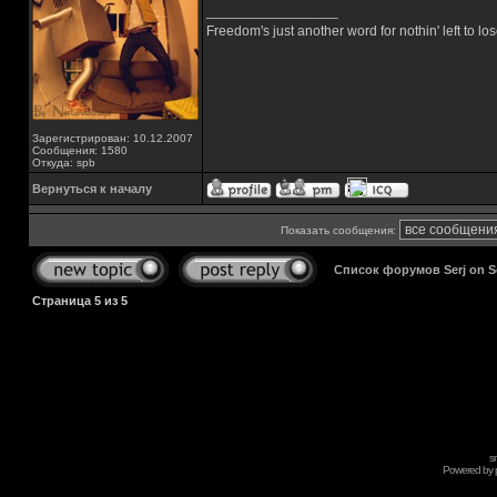
_________________
Freedom's just another word for nothin' left to los
Зарегистрирован: 10.12.2007
Сообщения: 1580
Откуда: spb
Вернуться к началу
Показать сообщения:
Список форумов Serj on 
Страница
5
из
5
s
Powered by