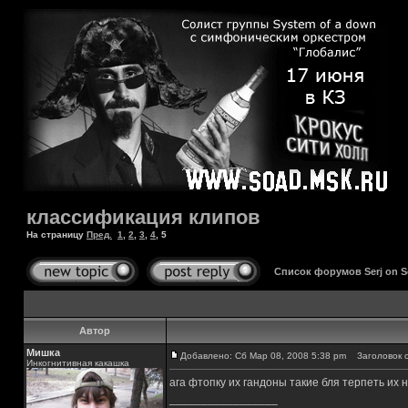
классификация клипов
На страницу
Пред.
1
,
2
,
3
,
4
,
5
Список форумов Serj on 
Автор
Мишка
Добавлено: Сб Мар 08, 2008 5:38 pm
Заголовок с
Инкогнитивная какашка
ага фтопку их гандоны такие бля терпеть их 
_________________