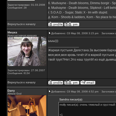
б. Mudvayne - Death blooms, Dimmu borgir - Sp
Зарегистрирован: 01.03.2008
в. Mudvayne - Death blooms, Slipknot - Left behi
Сообщения: 28
г. S.O.A.D. - Sugar, Static X - Im with stupid.
д. Korn - Shoots & ladders, Korn - No place to h
Вернуться к началу
Мишка
Добавлено: Сб Мар 08, 2008 3:15 pm
Заголовок с
Инкогнитивная какашка
ыыы)))
_________________
Жаркая пустыня Дагестана.За высоким барха
моя,моя,моя кровь течёт.И в жаркой пустыне
твой труп?Нет.Это наш труп!И из ещё дымящ
Зарегистрирован: 27.06.2007
Сообщения: 8134
Вернуться к началу
Darry
Добавлено: Сб Мар 08, 2008 4:52 pm
Заголовок с
Almost God
Sandra писал(а):
molly писал(а): очень тяжелый и грустный кли
+1