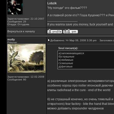
Lobzik
"Ну погоди" это фильм????
А в главной роли кто? Гоша Куценко??? и Рина
Зарегистрирован: 22.10.2007
_________________
Сообщения: 26
If you wanna save you money, fuck yourself an
Откуда: Оттудова
Вернуться к началу
molly
Добавлено: Чт Мар 06, 2008 3:36 pm
Заголовок с
Prisoner
Soul писал(а):
а)запоминающиеся
б)страшные
в)любимые
г)смешные
д)фиговые
Зарегистрирован: 12.02.2008
Сообщения: 80
а) различные электронные экспериментаторы
особенно хорош про побег японской девочки
клипы radiohead и the cure - end of the world
б) не страшный конечно, но очень тяжелый и гру
отвратного) fear factory - bite the hand that
можно добавить sixpounder чилдренов