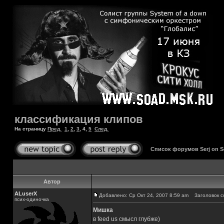
классификация клипов
На страницу
Пред.
1
,
2
,
3
,
4
,
5
След.
Список форумов Serj on 
Автор
ALuserX
Добавлено: Ср Окт 24, 2007 8:59 am
Заголовок с
псих-одиночка
Мишка
в feed us смысл глубже)