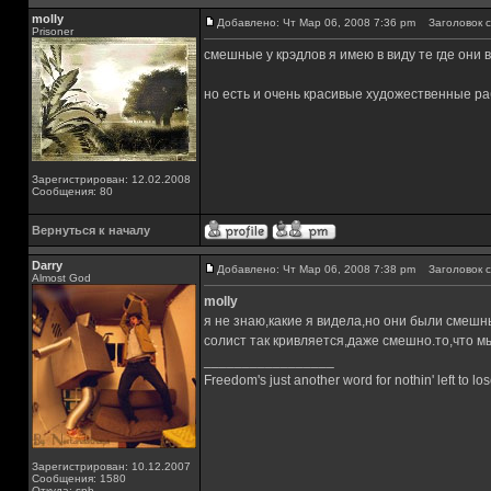
molly
Добавлено: Чт Мар 06, 2008 7:36 pm
Заголовок с
Prisoner
смешные у крэдлов я имею в виду те где они 
но есть и очень красивые художественные ра
Зарегистрирован: 12.02.2008
Сообщения: 80
Вернуться к началу
Darry
Добавлено: Чт Мар 06, 2008 7:38 pm
Заголовок с
Almost God
molly
я не знаю,какие я видела,но они были смешн
солист так кривляется,даже смешно.то,что 
_________________
Freedom's just another word for nothin' left to los
Зарегистрирован: 10.12.2007
Сообщения: 1580
Откуда: spb