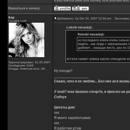
If you wanna save you money, fuck yourself an
Вернуться к началу
Кир
Добавлено: Ср Окт 24, 2007 12:40 pm
Заголовок 
Cocaine Lord
Lobzik писал(а):
Kenobi писал(а):
из последнего клипа очень сильно
видеть...как люди с завязанными г
добежит....ваащще жесть, раз по 10
кстати сюжет клипа нагло спиздели и
Зарегистрирован: 31.05.2007
Сообщения: 2448
Откуда: Ахметов-сити, UA
Ну погоди?
_________________
Скажи, что я ее люблю... Без нее вся жизнь
У тоб? так багато стор?н, я просто не ро
Собчук
Цитаты дня:
xxx
Я много зарабатываю
xxx
Я работаю ртом