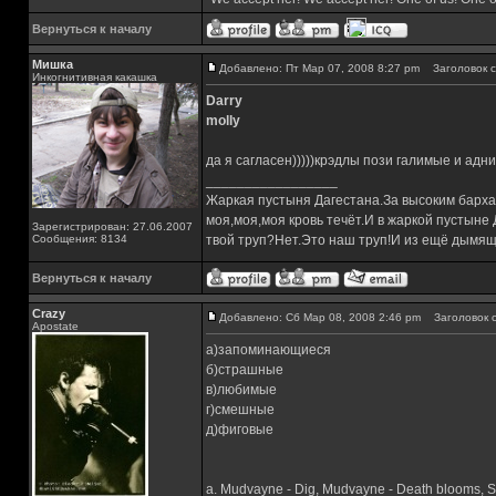
Вернуться к началу
Мишка
Добавлено: Пт Мар 07, 2008 8:27 pm
Заголовок с
Инкогнитивная какашка
Darry
molly
да я сагласен)))))крэдлы пози галимые и адн
_________________
Жаркая пустыня Дагестана.За высоким барха
моя,моя,моя кровь течёт.И в жаркой пустыне
Зарегистрирован: 27.06.2007
Сообщения: 8134
твой труп?Нет.Это наш труп!И из ещё дымящ
Вернуться к началу
Crazy
Добавлено: Сб Мар 08, 2008 2:46 pm
Заголовок с
Apostate
а)запоминающиеся
б)страшные
в)любимые
г)смешные
д)фиговые
а. Mudvayne - Dig, Mudvayne - Death blooms, Slip