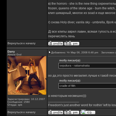
в) the horrors - she is the new thing охрените
frozen, queens of the stone age - burn the witch
клип шикарный, многое из soad и еще многое
г) снова Нoly diver, vanila sky - umbrella, Bjor
Д) все клипы аврил лавин, всякая тупость в и
перечислять лень
Вернуться к началу
Darry
Добавлено: Чт Мар 06, 2008 6:46 pm
Заголовок с
Almost God
molly писал(а):
sepultura - rattamahatta
оо да,это просто мегаклип.лучше к такой пес
molly писал(а):
cradle of filth
а некоторым несмешно)))
Зарегистрирован: 10.12.2007
_________________
Сообщения: 1580
Откуда: spb
Freedom's just another word for nothin' left to los
Вернуться к началу