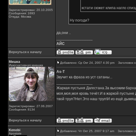
кстати сюжет клипа нагло спи
Зарегистрирован: 20.10.2005
Сообщения: 1693
Откуда: Москва
Ну погоди?
да,они ..
_________________
АЙС
Вернуться к началу
Мишка
Добавлено: Ср Окт 24, 2007 4:30 pm
Заголовок с
Инкогнитивная какашка
As-T
Звучит ка фраза из уст сатаны...
_________________
Жаркая пустыня Дагестана.За высоким барха
моя,моя,моя кровь течёт.И в жаркой пустыне
твой труп?Нет.Это наш труп!И из ещё дымящ
Зарегистрирован: 27.06.2007
Сообщения: 8134
Вернуться к началу
Kenobi
Добавлено: Чт Окт 25, 2007 9:17 am
Заголовок с
Apostate