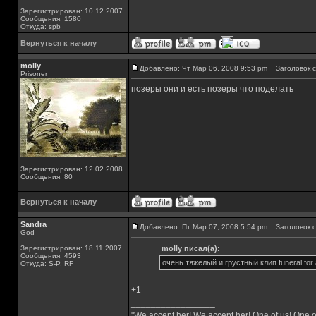
Зарегистрирован: 10.12.2007
Сообщения: 1580
Откуда: spb
Вернуться к началу
molly
Добавлено: Чт Мар 06, 2008 9:53 pm
Заголовок с
Prisoner
позеры они и есть позеры что поделать
Зарегистрирован: 12.02.2008
Сообщения: 80
Вернуться к началу
Sandra
Добавлено: Пт Мар 07, 2008 5:54 pm
Заголовок с
God
Зарегистрирован: 18.11.2007
molly писал(а):
Сообщения: 4593
очень тяжелый и грустный клип funeral for a 
Откуда: S-P, RF
+1
_________________
"We accept her! We accept her! One of us! One o