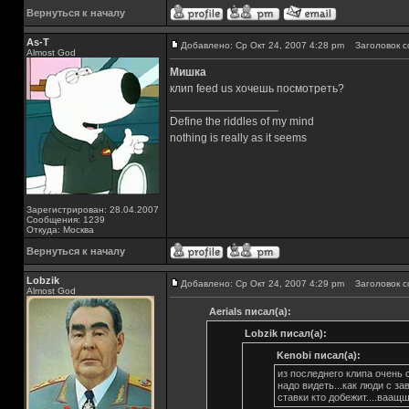
Вернуться к началу
As-T
Добавлено: Ср Окт 24, 2007 4:28 pm
Заголовок с
Almost God
Мишка
клип feed us хочешь посмотреть?
_________________
Define the riddles of my mind
nothing is really as it seems
Зарегистрирован: 28.04.2007
Сообщения: 1239
Откуда: Москва
Вернуться к началу
Lobzik
Добавлено: Ср Окт 24, 2007 4:29 pm
Заголовок с
Almost God
Aerials писал(а):
Lobzik писал(а):
Kenobi писал(а):
из последнего клипа очень
надо видеть...как люди с за
ставки кто добежит....ваащщ