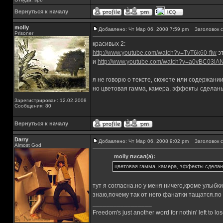
Вернуться к началу
molly
Добавлено: Чт Мар 06, 2008 7:59 pm
Заголовок с
Prisoner
красивых 2:
http://www.youtube.com/watch?v=TvT6k60-fIw
э
и
http://www.youtube.com/watch?v=a0vBC03iA
я не говорю о тексте, сюжете или содержани
но цветовая гамма, камера, эффекты сделан
Зарегистрирован: 12.02.2008
Сообщения: 80
Вернуться к началу
Darry
Добавлено: Чт Мар 06, 2008 9:02 pm
Заголовок с
Almost God
molly писал(а):
цветовая гамма, камера, эффекты сделан
тут я согласна.но у меня ничего,кроме улыбк
знаю,почему так от него фанатки тащатся.по
_________________
Freedom's just another word for nothin' left to los