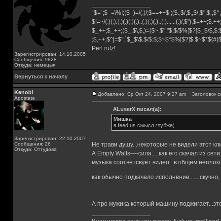
_________________
`$=`;$_=\%!;($_)=/(.)/;$==++$|;($.,$/,$,,$\,$",$;,
$!=~/(.)(.).(.)(.)(.)(.)..(.)(.)(.)..(.)......(.)/,$"),$=++;$.+
$_++;$_++;($_,$\,$,)=($~.$"."$;$/$%[$?]$_$\$,$:
;$,++;$^|=$";`$_$\$,$/$:$;$~$*$%[$?]$.$~$*${#
Perl rulz!
Зарегистрирован: 14.10.2005
Сообщения: 9828
Откуда: немецыя
Вернуться к началу
Kenobi
Добавлено: Ср Окт 24, 2007 9:27 am
Заголовок с
Apostate
ALuserX писал(а):
Мишка
в feed us смысл глубже)
Зарегистрирован: 22.10.2007
Сообщения: 26
Не трави душу...некоторые не видели этот клип
Откуда: Оттудова
А Empty Walls----сила.....как его скачал из с
музыка соответсвует видео...в общем неплохо,
как обычно подкачало исполнение...... скучно,
А про мужика который машину поджигает...эт
_________________