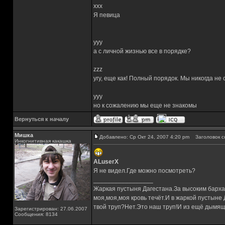
xxx
Я певица
yyy
а с личной жизнью все в порядке?
zzz
угу, еще как! Полный порядок. Мы никогда не
yyy
но к сожалению мы еще не знакомы
Вернуться к началу
Мишка
Добавлено: Ср Окт 24, 2007 4:20 pm
Заголовок с
Инкогнитивная какашка
ALuserX
Я не видел.Где можно посмотреть?
_________________
Жаркая пустыня Дагестана.За высоким барха
моя,моя,моя кровь течёт.И в жаркой пустыне
твой труп?Нет.Это наш труп!И из ещё дымящ
Зарегистрирован: 27.06.2007
Сообщения: 8134