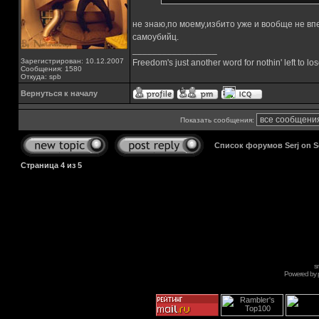
не знаю,по моему,избито уже и вообще не вп
самоубийц.
_________________
Зарегистрирован: 10.12.2007
Freedom's just another word for nothin' left to los
Сообщения: 1580
Откуда: spb
Вернуться к началу
Показать сообщения:
Список форумов Serj on 
Страница
4
из
5
s
Powered by