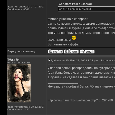
Constant Pain писал(а):
Зарегистрирован: 07.07.2007
жаль 14 сданных тысяч(
Сообщения: 8506
фигасе у нас по 5 собирали.
а я не со всеми отмечал,с двумя одноклассни
пошли купили шаурмы ,я еле-еле съел) потом
три утра попёрлись по домам. охрененно ночь
скучать по всем
ЗЫ: хейнекен - фуфел
Вернуться к началу
Тёзка Р.4
Добавлено: Пт Июн 27, 2008 3:38 pm
Заголовок с
объект ненависти
у нас эти деньги распределили на бутерброд
(еда была более чем терпимая, даже мартин
а лучше б не сдавала и тож пошла шататься 
_________________
Ненависть - тяжёлый багаж. Жизнь слишком ко
http://www.naushko.ru/whisper.php?id=294780
Зарегистрирован: 05.12.2007
Сообщения: 1442