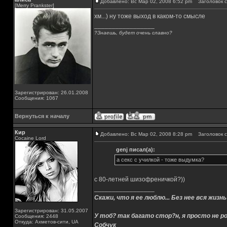
Добавлено: Вс Мар 02, 2008 6:52 pm
Заголовок с
[Merry Prankster]
хм...) ну тоже выход в каком-то смысле
_________________
?Знаешь, будет очень славно?
Зарегистрирован: 26.01.2008
Сообщения: 1067
Вернуться к началу
Кир
Добавлено: Вс Мар 02, 2008 8:28 pm
Заголовок с
Cocaine Lord
genj писал(а):
а секс с училкой - тоже выдумка?
с 80-летней шизофреничкой?))
_________________
Скажи, что я ее люблю... Без нее вся жизнь
Зарегистрирован: 31.05.2007
У тоб? так багато стор?н, я просто не ро
Сообщения: 2448
Откуда: Ахметов-сити, UA
Собчук