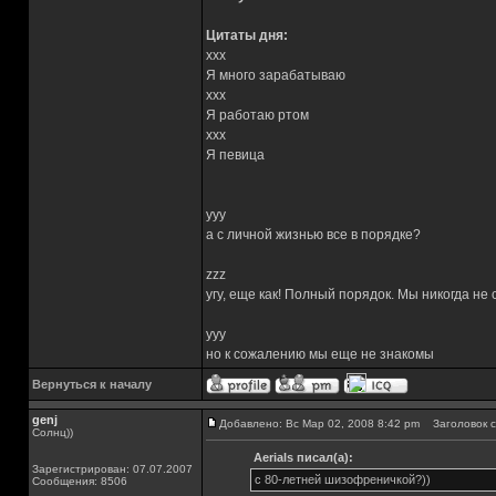
Цитаты дня:
xxx
Я много зарабатываю
xxx
Я работаю ртом
xxx
Я певица
yyy
а с личной жизнью все в порядке?
zzz
угу, еще как! Полный порядок. Мы никогда не
yyy
но к сожалению мы еще не знакомы
Вернуться к началу
genj
Добавлено: Вс Мар 02, 2008 8:42 pm
Заголовок с
Солнц))
Aerials писал(а):
Зарегистрирован: 07.07.2007
с 80-летней шизофреничкой?))
Сообщения: 8506