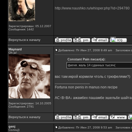
http://www.naushko.ru/whisper.php?id=294780
Зарегистрирован: 05.12.2007
Сообщения: 1442
Вернуться к началу
Maynard
Добавлено: Пт Июн 27, 2008 9:49 am
Заголовок с
Oh ja!
Constant Pain писал(а):
фигня. жаль 14 сданных тысяч(
вас там икрой кормили чтоль с трюфелями?)
_________________
Fortuna non penis in manus non recipe
AC↑B↑BA↓ ажамбех пашамбе эшельбе шайта
Зарегистрирован: 14.10.2005
Сообщения: 2791
Вернуться к началу
genj
Добавлено: Пт Июн 27, 2008 9:53 am
Заголовок с
Солнц))