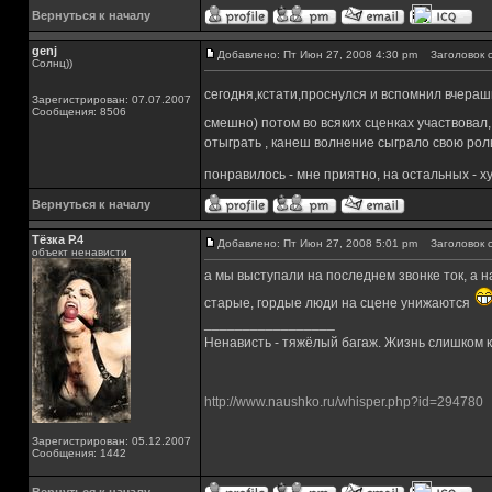
Вернуться к началу
genj
Добавлено: Пт Июн 27, 2008 4:30 pm
Заголовок с
Солнц))
сегодня,кстати,проснулся и вспомнил вчераш
Зарегистрирован: 07.07.2007
Сообщения: 8506
смешно) потом во всяких сценках участвовал
отыграть , канеш волнение сыграло свою роль
понравилось - мне приятно, на остальных - ху
Вернуться к началу
Тёзка Р.4
Добавлено: Пт Июн 27, 2008 5:01 pm
Заголовок с
объект ненависти
а мы выступали на последнем звонке ток, а н
старые, гордые люди на сцене унижаются
_________________
Ненависть - тяжёлый багаж. Жизнь слишком ко
http://www.naushko.ru/whisper.php?id=294780
Зарегистрирован: 05.12.2007
Сообщения: 1442