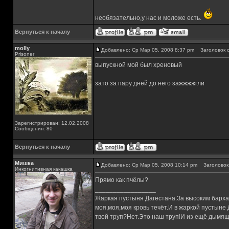
необязательно,у нас и моложе есть.
Вернуться к началу
molly
Добавлено: Ср Мар 05, 2008 8:37 pm
Заголовок с
Prisoner
выпускной мой был хреновый
зато за пару дней до него зажжжжгли
Зарегистрирован: 12.02.2008
Сообщения: 80
Вернуться к началу
Мишка
Добавлено: Ср Мар 05, 2008 10:14 pm
Заголовок 
Инкогнитивная какашка
Прямо как пчёлы?
_________________
Жаркая пустыня Дагестана.За высоким барха
моя,моя,моя кровь течёт.И в жаркой пустыне
твой труп?Нет.Это наш труп!И из ещё дымящ