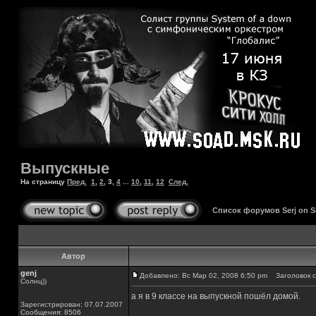
Выпускные
На страницу
Пред.
1
,
2
,
3
,
4
...
10
,
11
,
12
След.
Список форумов Serj on 
Автор
genj
Добавлено: Вс Мар 02, 2008 6:50 pm
Заголовок с
Солнц))
а я в 9 классе на выпускной пошёл домой.
Зарегистрирован: 07.07.2007
Сообщения: 8506