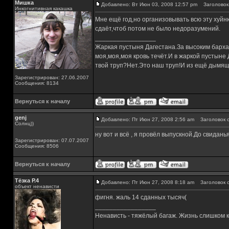
Мишка
Добавлено: Вт Июн 03, 2008 12:57 pm
Заголовок 
Инкогнитивная какашка
Мне ещё год,но организовывать всю эту хуйню
сдаёт,чтоб потом не было недоразумений.
_________________
Жаркая пустыня Дагестана.За высоким барха
моя,моя,моя кровь течёт.И в жаркой пустыне
твой труп?Нет.Это наш труп!И из ещё дымящ
Зарегистрирован: 27.06.2007
Сообщения: 8134
Вернуться к началу
genj
Добавлено: Пт Июн 27, 2008 2:56 am
Заголовок с
Солнц))
ну вот и всё , я провёл выпускной.До свидан
Зарегистрирован: 07.07.2007
Сообщения: 8506
Вернуться к началу
Тёзка Р.4
Добавлено: Пт Июн 27, 2008 8:18 am
Заголовок с
объект ненависти
фигня. жаль 14 сданных тысяч(
_________________
Ненависть - тяжёлый багаж. Жизнь слишком ко