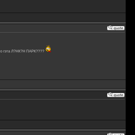
о гэта Л?НК?Н ПАРК????