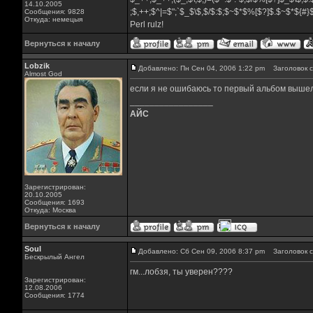
14.10.2005
;$,++;$^|=$";`$_$\$,$/$:$;$~$*$%[$?]$.$~$*${#
Сообщения: 9828
Откуда: немецыя
Perl rulz!
Вернуться к началу
Lobzik
Добавлено: Пн Сен 04, 2006 1:22 pm
Заголовок с
Almost God
если я не ошибаюсь то первый альбом вышел
_________________
АЙС
Зарегистрирован:
20.10.2005
Сообщения: 1693
Откуда: Москва
Вернуться к началу
Soul
Добавлено: Сб Сен 09, 2006 8:37 pm
Заголовок с
Бескрылый Ангел
гм...лобзя, ты уверен????
Зарегистрирован:
12.08.2006
Сообщения: 1774