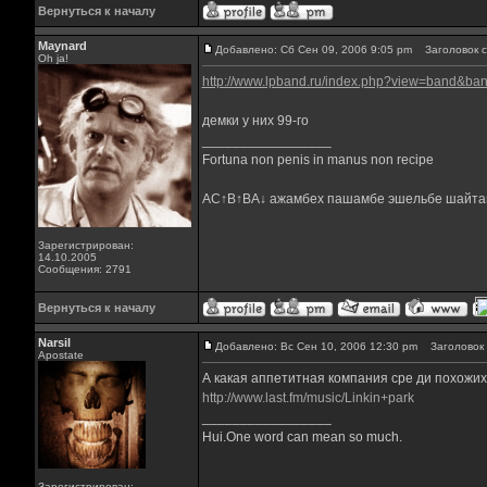
Вернуться к началу
Maynard
Добавлено: Сб Сен 09, 2006 9:05 pm
Заголовок с
Oh ja!
http://www.lpband.ru/index.php?view=band&b
демки у них 99-го
_________________
Fortuna non penis in manus non recipe
AC↑B↑BA↓ ажамбех пашамбе эшельбе шайта
Зарегистрирован:
14.10.2005
Сообщения: 2791
Вернуться к началу
Narsil
Добавлено: Вс Сен 10, 2006 12:30 pm
Заголовок 
Apostate
А какая аппетитная компания сре ди похожих 
http://www.last.fm/music/Linkin+park
_________________
Hui.One word can mean so much.
Зарегистрирован: