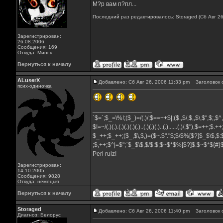
М?р вам п?пл...
Последний раз редактировалось: Storaged (Сб Авг 26
Зарегистрирован:
26.08.2006
Сообщения: 169
Откуда: Минск
Вернуться к началу
ALuserX
Добавлено: Сб Авг 26, 2006 11:33 pm
Заголовок 
псих-одиночка
_________________
`$=`;$_=\%!;($_)=/(.)/;$==++$|;($.,$/,$,,$\,$",$;,$
$!=~/(.)(.).(.)(.)(.)(.)..(.)(.)(.)..(.)......(.)/,$"),$=++;$.+
$_++;$_++;($_,$\,$,)=($~.$"."$;$/$%[$?]$_$\$,$:
;$,++;$^|=$";`$_$\$,$/$:$;$~$*$%[$?]$.$~$*${#
Perl rulz!
Зарегистрирован:
14.10.2005
Сообщения: 9828
Откуда: немецыя
Вернуться к началу
Storaged
Добавлено: Сб Авг 26, 2006 11:40 pm
Заголовок 
Диагноз: Белорус