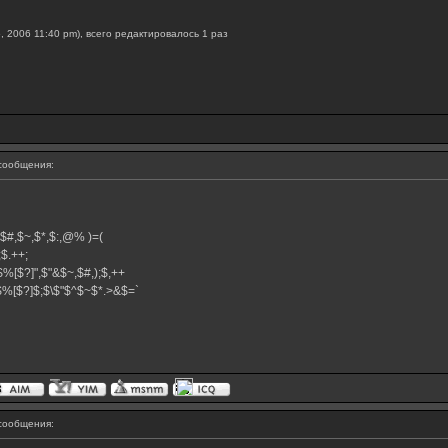
, 2006 11:40 pm), всего редактировалось 1 раз
сообщения:
^,$#,$~,$*,$:,@% )=(
+;$.++;
$%[$?]",$"&$~,$#,);$,++
}$%[$?]$;$\$"$^$~$*.>&$=`
сообщения: