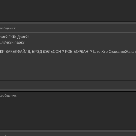
ообщения:
мк? ГэТа Дэмк?!
а л?нк?н парк?
АКР ВАКЕЛФАЙЛД, БРЭД ДЭЛЬСОН ? РОБ БОРДАН! ? Што Хто Скажа моЖа шт
сообщения: