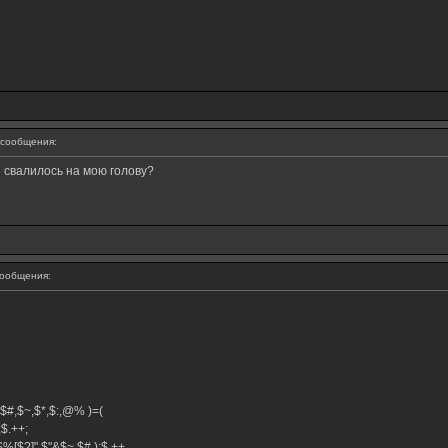
сообщения:
е свалилось на мою голову?
ообщения:
^,$#,$~,$*,$:,@% )=(
+;$.++;
$%[$?]",$"&$~,$#,);$,++