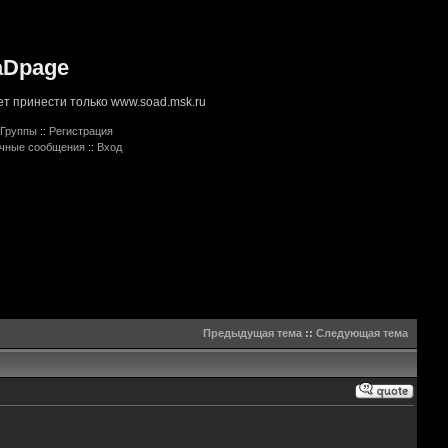
aDpage
т принести только www.soad.msk.ru
Группы
::
Регистрация
ичные сообщения
::
Вход
Предыдущая тема
::
Следующая тема