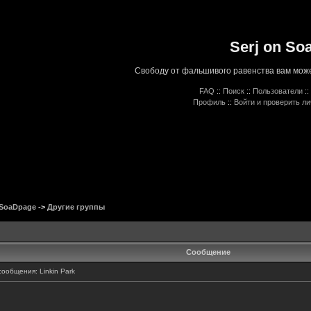
Serj on So
Свободу от фальшивого равенства вам може
FAQ
::
Поиск
::
Пользователи
::
Профиль
::
Войти и проверить л
 SoaDpage
->
Другие группы
Сообщение
общения: Linkin Park