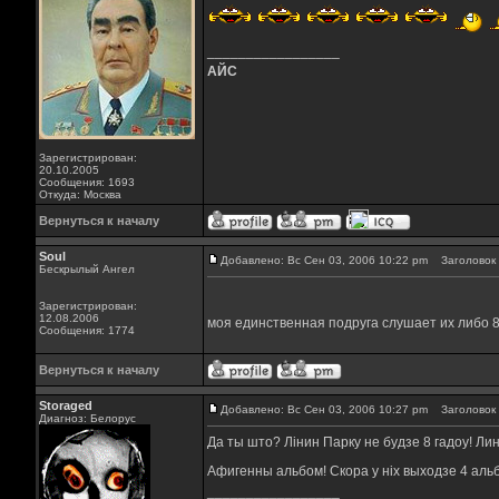
_________________
АЙС
Зарегистрирован:
20.10.2005
Сообщения: 1693
Откуда: Москва
Вернуться к началу
Soul
Добавлено: Вс Сен 03, 2006 10:22 pm
Заголовок 
Бескрылый Ангел
Зарегистрирован:
12.08.2006
моя единственная подруга слушает их либо 8
Сообщения: 1774
Вернуться к началу
Storaged
Добавлено: Вс Сен 03, 2006 10:27 pm
Заголовок 
Диагноз: Белорус
Да ты што? Лiнин Парку не будзе 8 гадоу! Ли
Афигенны альбом! Скора у нiх выходзе 4 альбом
_________________