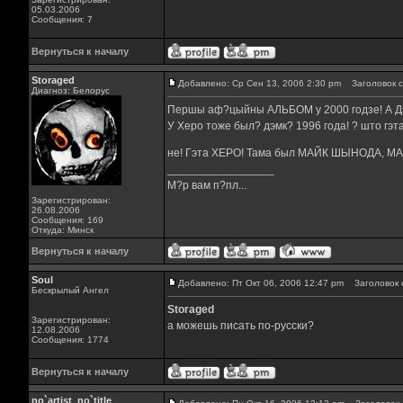
05.03.2006
Сообщения: 7
Вернуться к началу
Storaged
Добавлено: Ср Сен 13, 2006 2:30 pm
Заголовок с
Диагноз: Белорус
Першы аф?цыйны АЛЬБОМ у 2000 годзе! А Дэ
У Херо тоже был? дэмк? 1996 года! ? што гэт
не! Гэта ХЕРО! Тама был МАЙК ШЫНОДА, М
_________________
М?р вам п?пл...
Зарегистрирован:
26.08.2006
Сообщения: 169
Откуда: Минск
Вернуться к началу
Soul
Добавлено: Пт Окт 06, 2006 12:47 pm
Заголовок 
Бескрылый Ангел
Storaged
Зарегистрирован:
а можешь писать по-русски?
12.08.2006
Сообщения: 1774
Вернуться к началу
no`artist_no`title