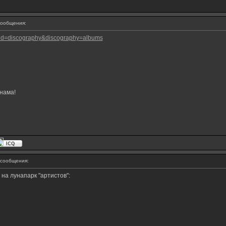
ообщения:
and=discography&discography=albums
нама!
сообщения:
на лунапарк "артистов":