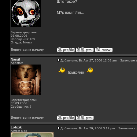
Што такое?
_________________
М?р вам п?пл...
Зарегистрирован:
26.08.2006
Сообщения: 169
Откуда: Минск
Вернуться к началу
Narsil
Добавлено: Вс Авг 27, 2006 12:09 am
Заголовок 
Apostate
Прыколно
Зарегистрирован:
05.03.2006
Сообщения: 7
Вернуться к началу
Lobzik
Добавлено: Вт Авг 29, 2006 3:19 pm
Заголовок с
Almost God