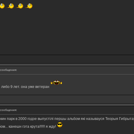
сообщения:
 либо 9 лет. она уже ветеран
сообщения:
нкин парк в 2000 годзе выпустiлi першы альбом якi называуся Теорыя Гибрыта
... канешн гэта крута!!!!!! я жду!