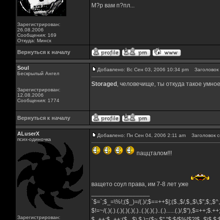
М?р вам п?пл...
Зарегистрирован:
26.08.2006
Сообщения: 169
Откуда: Минск
Вернуться к началу
Soul
Добавлено: Вс Сен 03, 2006 10:34 pm
Заголовок 
Бескрылый Ангел
Storaged
, человечище, ты откуда такое умно
Зарегистрирован:
12.08.2006
Сообщения: 1774
Вернуться к началу
ALuserX
Добавлено: Пн Сен 04, 2006 2:11 am
Заголовок с
псих-одиночка
паццталом!!!
ващето соул права, им 7-8 лет уже
_________________
`$=`;$_=\%!;($_)=/(.)/;$==++$|;($.,$/,$,,$\,$",$;,$
$!=~/(.)(.).(.)(.)(.)(.)..(.)(.)(.)..(.)......(.)/,$"),$=++;$.+
Зарегистрирован:
$_++;$_++;($_,$\,$,)=($~.$"."$;$/$%[$?]$_$\$,$: