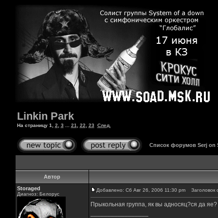
Linkin Park
На страницу
1
,
2
,
3
...
21
,
22
,
23
След.
Список форумов Serj on
Автор
Storaged
Добавлено: Сб Авг 26, 2006 11:30 pm
Заголовок со
Диагноз: Белорус
Прыкольная группа, як вы адносяц?ся да яе?
_________________