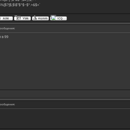
}$%[$?]$;$\$"$^$~$*.>&$=`
ообщения:
 в 99
ообщения: