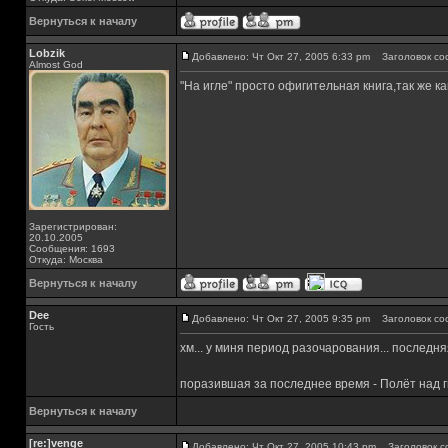
Вернуться к началу
Lobzik
Добавлено: Чт Окт 27, 2005 6:33 pm
Заголовок со
Almost God
"На игле" просто офигительная книга,так же ка
Зарегистрирован:
20.10.2005
Сообщения: 1693
Откуда: Москва
Вернуться к началу
Dee
Добавлено: Чт Окт 27, 2005 9:35 pm
Заголовок со
Гость
хм... у миня период разочарования... последня
поразившая за последнее время - Полёт над 
Вернуться к началу
[re:]venge
Добавлено: Чт Окт 27, 2005 10:43 pm
Заголовок с