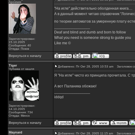
Apostate
"На игле" действительно оболденная книга....
А в данный момент читаю справочник "Логиче
по теории автоматов за умеренную плату ест
_________________
Deaf and blind and dumb and born to follow
What you need is someone strong to guide you
Зарегистрирован:
15.10.2005
Like me ©
Сообщения: 40
Откуда: Псков
Вернуться к началу
Tiger
Добавлено: Пт Окт 28, 2005 10:53 am
Заголовок с
Чубакка от кашля
Я "На игле" чисто из принципа прочитала. С 
А вот Паланика обожаю!
_________________
iddqd
Зарегистрирован:
14.10.2005
Сообщения: 734
Откуда: Минск
Вернуться к началу
Maynard
Добавлено: Пт Окт 28, 2005 11:15 am
Заголовок с