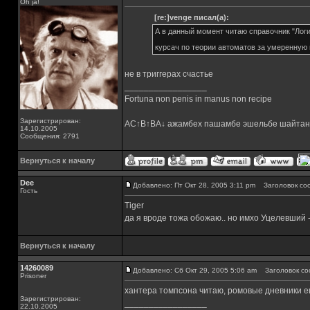
Oh ja!
[re:]venge писал(а):
А в данный момент читаю справочник "Лог
курсач по теории автоматов за умеренную
не в триггерах счастье
_________________
Fortuna non penis in manus non recipe
Зарегистрирован:
AC↑B↑BA↓ ажамбех пашамбе эшельбе шайтан
14.10.2005
Сообщения: 2791
Вернуться к началу
Dee
Добавлено: Пт Окт 28, 2005 3:11 pm
Заголовок со
Гость
Tiger
да я вроде тожа обожаю.. но имхо Уцелевший 
Вернуться к началу
14260089
Добавлено: Сб Окт 29, 2005 5:06 am
Заголовок со
Prisoner
хантера томпсона читаю, ромовые дневники ещ
Зарегистрирован:
_________________
22.10.2005