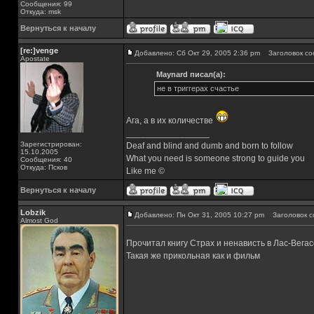
Сообщения: 99
Откуда: msk
Вернуться к началу
[re:]venge
Добавлено: Сб Окт 29, 2005 2:36 pm
Заголовок со
Apostate
Maynard писал(а):
не в триггерах счастье
Ага, а в их количестве
_________________
Зарегистрирован:
Deaf and blind and dumb and born to follow
15.10.2005
What you need is someone strong to guide you
Сообщения: 40
Откуда: Псков
Like me ©
Вернуться к началу
Lobzik
Добавлено: Пн Окт 31, 2005 10:27 pm
Заголовок с
Almost God
Прочитал книгу Страх и ненависть в Лас-Вегас
Такая же прикольная как и фильм