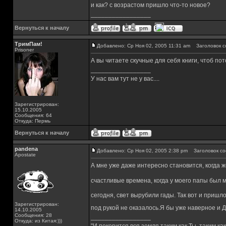
и как? с возрастом пришло что-то новое?
_________________
Вернуться к началу
ТримПам!
Добавлено: Ср Ноя 02, 2005 11:31 am
Заголовок с
Prisoner
А вы читаете скучные для себя книги, чтоб пот
_________________
У нас вам тут не у вас....
Зарегистрирован:
15.10.2005
Сообщения: 64
Откуда: Пермь
Вернуться к началу
pandena
Добавлено: Ср Ноя 02, 2005 2:38 pm
Заголовок со
Apostate
А мне уже даже интересно становится, когда ж
счастливые времена, когда у моего папы был 
сегодня, свет вырубили гады. Так вот и пришл
Зарегистрирован:
под рукой не оказалось.Я бы уже наверное и
14.10.2005
Сообщения: 28
_________________
Откуда: из Китая:)))