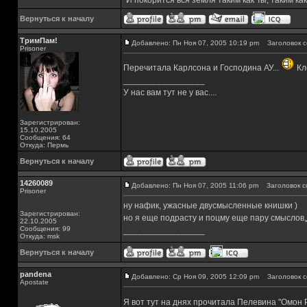
"И покорится вся земля таким как Ты, таким как
Вернуться к началу
ТримПам!
Добавлено: Пн Ноя 07, 2005 10:19 pm
Заголовок с
Prisoner
Перечитала Карлсона и Господина АУ...
Кл
_________________
У нас вам тут не у вас....
Зарегистрирован:
15.10.2005
Сообщения: 64
Откуда: Пермь
Вернуться к началу
14260089
Добавлено: Пн Ноя 07, 2005 11:06 pm
Заголовок с
Prisoner
ну нафик, ужасные двусмысленные книшки )
Зарегистрирован:
но я еще подрасту и поцму еще пару смыслов,
22.10.2005
Сообщения: 99
_________________
Откуда: msk
Вернуться к началу
pandena
Добавлено: Ср Ноя 09, 2005 12:09 pm
Заголовок с
Apostate
Я вот тут на днях прочитала Пелевина "Омон Р