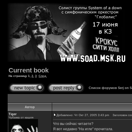
Current book
На страницу
1
,
2
,
3
След.
Список форумов Serj on 
Автор
Tiger
Добавлено: Чт Окт 27, 2005 3:43 pm
Заголовок соо
Чубакка от кашля
Что вы сейчас читаете?
Я вот недавно "На игле" прочитала.