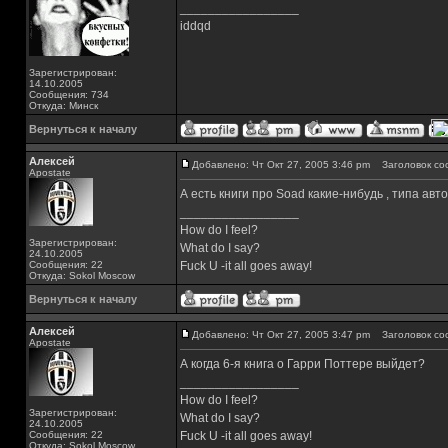
_________________
iddqd
Зарегистрирован:
14.10.2005
Сообщения: 734
Откуда: Минск
Вернуться к началу
Алексей
Добавлено: Чт Окт 27, 2005 3:46 pm
Заголовок со
Apostate
А есть книги про Soad какие-нибудь , типа авт
_________________
How do I feel?
Зарегистрирован:
What do I say?
24.10.2005
Сообщения: 22
Fuck U -it all goes away!
Откуда: Sokol Moscow
Вернуться к началу
Алексей
Добавлено: Чт Окт 27, 2005 3:47 pm
Заголовок со
Apostate
А когда 6-я книга о Гарри Поттере выйдет?
_________________
How do I feel?
Зарегистрирован:
What do I say?
24.10.2005
Сообщения: 22
Fuck U -it all goes away!
Откуда: Sokol Moscow