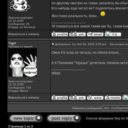
по-другому смотрю на такую ,казалось бы обыч
Кто-нибудь еще читал ее? поделитесь впечат
Жестокая реальность, блин...
Зарегистрирован:
14.10.2005
_________________
Сообщения: 28
"И покорится вся земля таким как Ты, таким как
Откуда: из Китая:)))
Вернуться к началу
Tiger
Добавлено: Ср Ноя 09, 2005 3:55 pm
Заголовок со
Чубакка от кашля
Омон Ра пока не читала, но обязательно...
А я Паланика "Удушье" дочитала. Начала читат
_________________
iddqd
Зарегистрирован:
14.10.2005
Сообщения: 734
Откуда: Минск
Вернуться к началу
Показать сообщения:
Список форумов Serj on 
Страница
1
из
3