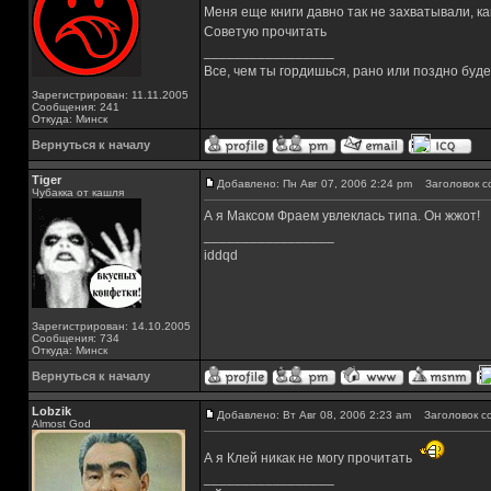
Меня еще книги давно так не захватывали, ка
Советую прочитать
_________________
Все, чем ты гордишься, рано или поздно буд
Зарегистрирован: 11.11.2005
Сообщения: 241
Откуда: Минск
Вернуться к началу
Tiger
Добавлено: Пн Авг 07, 2006 2:24 pm
Заголовок с
Чубакка от кашля
А я Максом Фраем увлеклась типа. Он жжот!
_________________
iddqd
Зарегистрирован: 14.10.2005
Сообщения: 734
Откуда: Минск
Вернуться к началу
Lobzik
Добавлено: Вт Авг 08, 2006 2:23 am
Заголовок с
Almost God
А я Клей никак не могу прочитать
_________________