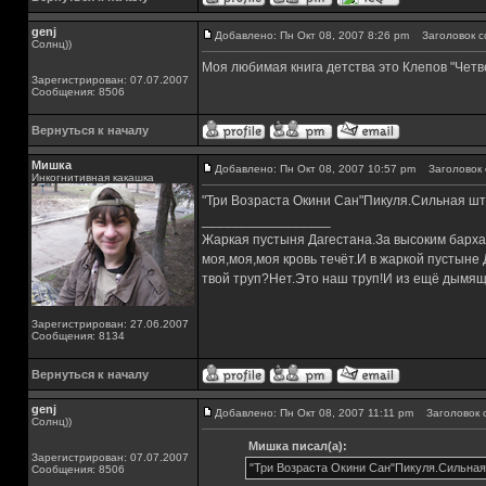
genj
Добавлено: Пн Окт 08, 2007 8:26 pm
Заголовок с
Солнц))
Моя любимая книга детства это Клепов "Четве
Зарегистрирован: 07.07.2007
Сообщения: 8506
Вернуться к началу
Мишка
Добавлено: Пн Окт 08, 2007 10:57 pm
Заголовок 
Инкогнитивная какашка
"Три Возраста Окини Сан"Пикуля.Сильная шт
_________________
Жаркая пустыня Дагестана.За высоким барха
моя,моя,моя кровь течёт.И в жаркой пустыне
твой труп?Нет.Это наш труп!И из ещё дымящ
Зарегистрирован: 27.06.2007
Сообщения: 8134
Вернуться к началу
genj
Добавлено: Пн Окт 08, 2007 11:11 pm
Заголовок 
Солнц))
Мишка писал(а):
Зарегистрирован: 07.07.2007
"Три Возраста Окини Сан"Пикуля.Сильная
Сообщения: 8506