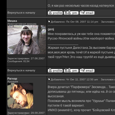
О, я как раз несколько часов назад наткнулся 
Вернуться к началу
Мишка
Добавлено: Пн Окт 08, 2007 11:14 pm
Заголовок 
Инкогнитивная какашка
genj
Мне понравилась,а уж как тебе она покажет
Русско-Японской войны.Или наоборот-война
_________________
Жаркая пустыня Дагестана.За высоким барха
моя,моя,моя кровь течёт.И в жаркой пустыне
твой труп?Нет.Это наш труп!И из ещё дымящ
Зарегистрирован: 27.06.2007
Сообщения: 8134
Вернуться к началу
Рагнар
Добавлено: Чт Окт 11, 2007 12:50 am
Заголовок 
Apostate
Вчера дочитал "Парфюмера" Зюскинда... Такое 
дописываеш до пятницы, или идёш на..й со св
высосаная.
Похожая мысль возникла про "Удушье" Палани
пустили б такой вариант.
ИМХО (иниипёт), хочу прочит "Бойцовский Кл
Зарегистрирован: 29.09.2007
_________________