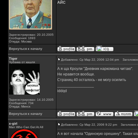
АЙС
Зарегистрирован: 20.10.2005
Сообщения: 1693
Откуда: Москва
Вернуться к началу
Tiger
Добавлено: Ср Мар 22, 2006 12:04 pm
Заголовок 
Чубакка от кашля
А я ща Кроули "Дневник наркомана читаю".
Не нравится вообще.
Страниц 40 осталось - не могу осилить
_________________
iddqd
Зарегистрирован: 14.10.2005
Сообщения: 734
Откуда: Минск
Вернуться к началу
x-girl
Добавлено: Ср Мар 22, 2006 9:22 pm
Заголовок с
Man Who Can Get At All
А я вот начала "Одинокую орешину". Такая кл