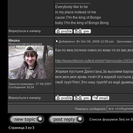
_________________
Everybody like to be
in my place instead of me
cause I?m the king of Bongo
baby I?m the king of Bongo Bong
Вернуться к началу
Мишка
Добавлено: Вт Окт 06, 2009 12:59 pm
Заголовок 
Инкогнитивная какашка
Как по мне,полное говно,но кому-то из вас,в
http://www.litprom.ru/text.phtml?storycode=2931
_________________
Жаркая пустыня Дагестана.За высоким барха
моя,моя,моя кровь течёт.И в жаркой пустыне
твой труп?Нет.Это наш труп!И из ещё дымящ
Зарегистрирован: 27.06.2007
Сообщения: 8134
Вернуться к началу
Показать сообщения:
Список форумов Serj on 
Страница
3
из
3