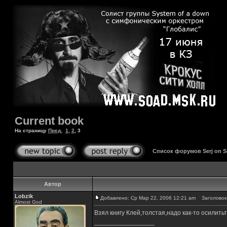
Current book
На страницу
Пред.
1
,
2
,
3
Список форумов Serj on 
Автор
Lobzik
Добавлено: Ср Мар 22, 2006 12:21 am
Заголовок 
Almost God
Взял книгу Клей,толстая,надо как-то осилитьт
_________________