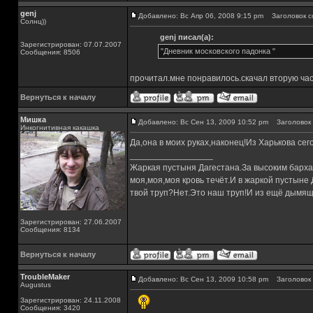
genj
Добавлено: Вс Апр 06, 2008 9:15 pm
Заголовок с
Солнц))
genj писал(а):
Зарегистрирован: 07.07.2007
"Дневник московского падонка "
Сообщения: 8506
прочитал.мне понравилось.скачал вторую час
Вернуться к началу
Мишка
Добавлено: Вс Сен 13, 2009 10:52 pm
Заголовок 
Инкогнитивная какашка
Да,она в моих руках,наконец!Из Харькова сег
_________________
Жаркая пустыня Дагестана.За высоким барха
моя,моя,моя кровь течёт.И в жаркой пустыне
твой труп?Нет.Это наш труп!И из ещё дымящ
Зарегистрирован: 27.06.2007
Сообщения: 8134
Вернуться к началу
TroubleMaker
Добавлено: Вс Сен 13, 2009 10:58 pm
Заголовок 
Augustus
Зарегистрирован: 24.11.2008
Сообщения: 3420