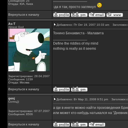
Сообщения: 25
Откуда: ЮА, Киев
-да я так, просто заглянул
Вернуться к началу
As-T
Добавлено: Пт Окт 19, 2007 10:33 am
Заголовок 
Almost God
Тонино Бенаквиста - Малавита
_________________
Define the riddles of my mind
nothing is really as it seems
Зарегистрирован: 28.04.2007
Сообщения: 1239
Откуда: Москва
Вернуться к началу
genj
Добавлено: Вт Мар 11, 2008 9:51 pm
Заголовок с
Солнц))
а где в инете можно найти произведения Бр
Зарегистрирован: 07.07.2007
или может кто-нибудь натыкался на "Дневник
Сообщения: 8506
Вернуться к началу