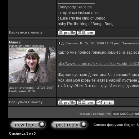
_________________
Everybody like to be
in my place instead of me
cause I?m the king of Bongo
baby I?m the king of Bongo Bong
Вернуться к началу
Мишка
Добавлено: Вт Окт 06, 2009 12:59 pm
Заголовок 
Инкогнитивная какашка
Как по мне,полное говно,но кому-то из вас,в
http://www.litprom.ru/text.phtml?storycode=2931
_________________
Жаркая пустыня Дагестана.За высоким барха
моя,моя,моя кровь течёт.И в жаркой пустыне
твой труп?Нет.Это наш труп!И из ещё дымящ
Зарегистрирован: 27.06.2007
Сообщения: 8134
Вернуться к началу
Показать сообщения:
Список форумов Serj on 
Страница
3
из
3