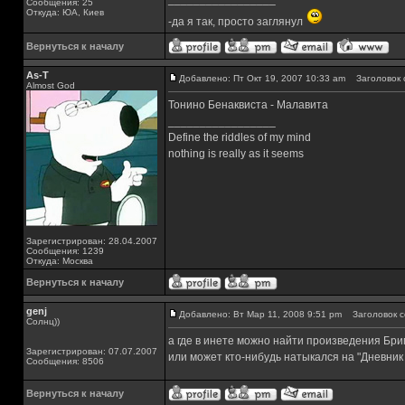
Сообщения: 25
Откуда: ЮА, Киев
-да я так, просто заглянул
Вернуться к началу
As-T
Добавлено: Пт Окт 19, 2007 10:33 am
Заголовок 
Almost God
Тонино Бенаквиста - Малавита
_________________
Define the riddles of my mind
nothing is really as it seems
Зарегистрирован: 28.04.2007
Сообщения: 1239
Откуда: Москва
Вернуться к началу
genj
Добавлено: Вт Мар 11, 2008 9:51 pm
Заголовок с
Солнц))
а где в инете можно найти произведения Бр
Зарегистрирован: 07.07.2007
или может кто-нибудь натыкался на "Дневник
Сообщения: 8506
Вернуться к началу