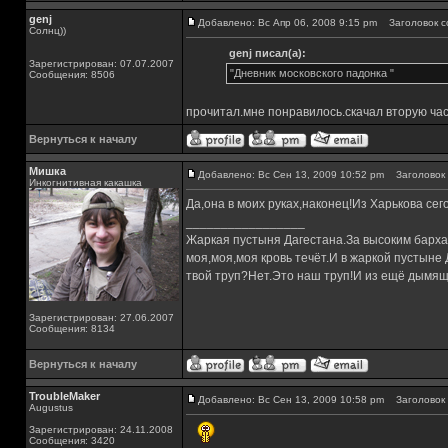
genj
Добавлено: Вс Апр 06, 2008 9:15 pm
Заголовок с
Солнц))
genj писал(а):
Зарегистрирован: 07.07.2007
"Дневник московского падонка "
Сообщения: 8506
прочитал.мне понравилось.скачал вторую час
Вернуться к началу
Мишка
Добавлено: Вс Сен 13, 2009 10:52 pm
Заголовок 
Инкогнитивная какашка
Да,она в моих руках,наконец!Из Харькова сег
_________________
Жаркая пустыня Дагестана.За высоким барха
моя,моя,моя кровь течёт.И в жаркой пустыне
твой труп?Нет.Это наш труп!И из ещё дымящ
Зарегистрирован: 27.06.2007
Сообщения: 8134
Вернуться к началу
TroubleMaker
Добавлено: Вс Сен 13, 2009 10:58 pm
Заголовок 
Augustus
Зарегистрирован: 24.11.2008
Сообщения: 3420