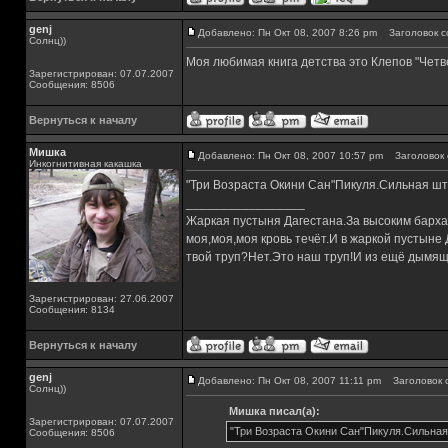
genj
Добавлено: Пн Окт 08, 2007 8:26 pm
Заголовок с
Солнц))
Моя любимая книга детства это Клепов "Четве
Зарегистрирован: 07.07.2007
Сообщения: 8506
Вернуться к началу
Мишка
Добавлено: Пн Окт 08, 2007 10:57 pm
Заголовок 
Инкогнитивная какашка
"Три Возраста Окини Сан"Пикуля.Сильная шт
_________________
Жаркая пустыня Дагестана.За высоким барха
моя,моя,моя кровь течёт.И в жаркой пустыне
твой труп?Нет.Это наш труп!И из ещё дымящ
Зарегистрирован: 27.06.2007
Сообщения: 8134
Вернуться к началу
genj
Добавлено: Пн Окт 08, 2007 11:11 pm
Заголовок 
Солнц))
Мишка писал(а):
Зарегистрирован: 07.07.2007
"Три Возраста Окини Сан"Пикуля.Сильная
Сообщения: 8506