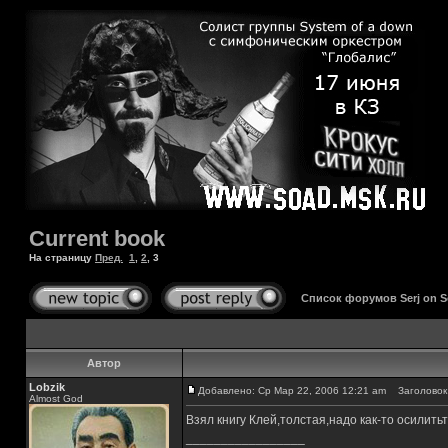
Current book
На страницу
Пред.
1
,
2
,
3
Список форумов Serj on 
Автор
Lobzik
Добавлено: Ср Мар 22, 2006 12:21 am
Заголовок 
Almost God
Взял книгу Клей,толстая,надо как-то осилитьт
_________________