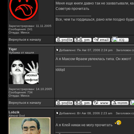
Меня еще книги давно так не захватывали, ка
Советую прочитать
_________________
Все, чем ты гордишься, рано или поздно буд
Зарегистрирован: 11.11.2005
Сообщения: 241
Откуда: Минск
Вернуться к началу
Tiger
Добавлено: Пн Авг 07, 2006 2:24 pm
Заголовок с
Чубакка от кашля
А я Максом Фраем увлеклась типа. Он жжот!
_________________
iddqd
Зарегистрирован: 14.10.2005
Сообщения: 734
Откуда: Минск
Вернуться к началу
Lobzik
Добавлено: Вт Авг 08, 2006 2:23 am
Заголовок с
Almost God
А я Клей никак не могу прочитать
_________________