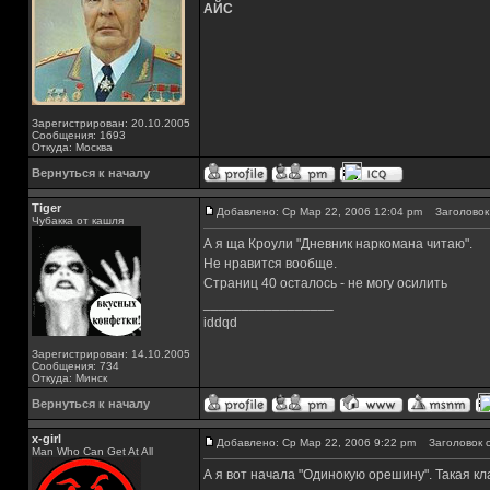
АЙС
Зарегистрирован: 20.10.2005
Сообщения: 1693
Откуда: Москва
Вернуться к началу
Tiger
Добавлено: Ср Мар 22, 2006 12:04 pm
Заголовок 
Чубакка от кашля
А я ща Кроули "Дневник наркомана читаю".
Не нравится вообще.
Страниц 40 осталось - не могу осилить
_________________
iddqd
Зарегистрирован: 14.10.2005
Сообщения: 734
Откуда: Минск
Вернуться к началу
x-girl
Добавлено: Ср Мар 22, 2006 9:22 pm
Заголовок с
Man Who Can Get At All
А я вот начала "Одинокую орешину". Такая кл