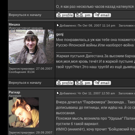
О, я как раз несколько часов назад наткнулся 
Вернуться к началу
Мишка
Добавлено: Пн Окт 08, 2007 11:14 pm
Заголовок 
Инкогнитивная какашка
genj
Мне понравилась,а уж как тебе она покажет
Русско-Японской войны.Или наоборот-война
_________________
Жаркая пустыня Дагестана.За высоким барха
моя,моя,моя кровь течёт.И в жаркой пустыне
твой труп?Нет.Это наш труп!И из ещё дымящ
Зарегистрирован: 27.06.2007
Сообщения: 8134
Вернуться к началу
Рагнар
Добавлено: Чт Окт 11, 2007 12:50 am
Заголовок 
Apostate
Вчера дочитал "Парфюмера" Зюскинда... Такое 
дописываеш до пятницы, или идёш на..й со св
высосаная.
Похожая мысль возникла про "Удушье" Палани
пустили б такой вариант.
ИМХО (иниипёт), хочу прочит "Бойцовский Кл
Зарегистрирован: 29.09.2007
_________________