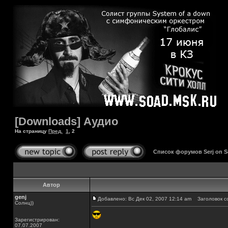
[Downloads] Аудио
На страницу
Пред.
1
,
2
Список форумов Serj on 
Автор
genj
Добавлено: Вс Дек 02, 2007 12:14 am
Заголовок с
Солнц))
Зарегистрирован:
07.07.2007