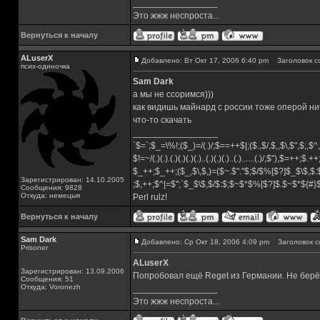
_________________
Это жжж неспроста...
Вернуться к началу
ALuserX
Добавлено: Вт Окт 17, 2006 6:40 pm
Заголовок с
псих-одиночка
Sam Dark
а мы не ссоримся)))
как видишь майнард с россии тоже оперой нич
что-то скачать
_________________
`$=`;$_=\%!;($_)=/(.)/;$==++$|;($.,$/,$,,$\,$",$;,
$!=~/(.)(.).(.)(.)(.)(.)..(.)(.)(.)..(.)......(.)/,$"),$=++;$.+
$_++;$_++;($_,$\,$,)=($~.$"."$;$/$%[$?]$_$\$,$:
Зарегистрирован: 14.10.2005
;$,++;$^|=$";`$_$\$,$/$:$;$~$*$%[$?]$.$~$*${#
Сообщения: 9828
Откуда: немецыя
Perl rulz!
Вернуться к началу
Sam Dark
Добавлено: Ср Окт 18, 2006 4:09 pm
Заголовок с
Prisoner
ALuserX
Зарегистрирован: 13.09.2006
Попробовал ещё Reget из Германии. Не берёт.
Сообщения: 51
Откуда: Voronezh
_________________
Это жжж неспроста...