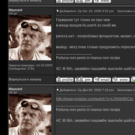
Вернуться к началу
Maynard
Добавлено: Ср Окт 18, 2006 4:52 pm
Заголовок с
Oh ja!
Германия тут точно ни при чем
в конце концов ALuserX из оной же.
регета нет - попробовал флэшгетом. качает, 
вывод - могу пока только предложить пересили
_________________
Fortuna non penis in manus non recipe
Зарегистрирован: 14.10.2005
AC↑B↑BA↓ ажамбех пашамбе эшельбе шайта
Сообщения: 2791
Вернуться к началу
Maynard
Добавлено: Ср Дек 06, 2006 7:19 pm
Заголовок с
Oh ja!
http://www.youtube.com/watch?v=LVNrkHElCkc
_________________
Fortuna non penis in manus non recipe
AC↑B↑BA↓ ажамбех пашамбе эшельбе шайта