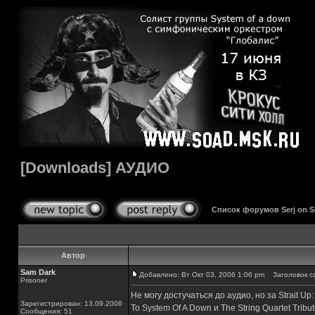
[Downloads] АУДИО
Список форумов Serj on 
Автор
Sam Dark
Добавлено: Вт Окт 03, 2006 1:06 pm
Заголовок с
Prisoner
Не могу достучаться до аудио, но за Strait Up: 
Зарегистрирован: 13.09.2006
To System Of A Down и The String Quartet Tri
Сообщения: 51