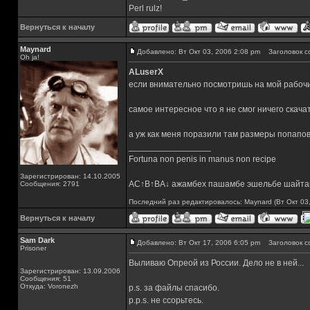
Perl rulz!
Вернуться к началу
Maynard
Добавлено: Вт Окт 03, 2006 2:08 pm
Заголовок с
Oh ja!
ALuserX
если внимательно посмотришь на мой рабочий
самое интересное что я не смог ничего скач
а уж как меня поразили там размеры попапов.
_________________
Fortuna non penis in manus non recipe
Зарегистрирован: 14.10.2005
AC↑B↑BA↓ ажамбех пашамбе эшельбе шайта
Сообщения: 2791
Последний раз редактировалось: Maynard (Вт Окт 03,
Вернуться к началу
Sam Dark
Добавлено: Вт Окт 17, 2006 6:05 pm
Заголовок с
Prisoner
Выливаю Опреой из России. Дело не в ней...
Зарегистрирован: 13.09.2006
Сообщения: 51
Откуда: Voronezh
p.s. за файлы спасибо.
p.p.s. не ссорьтесь.