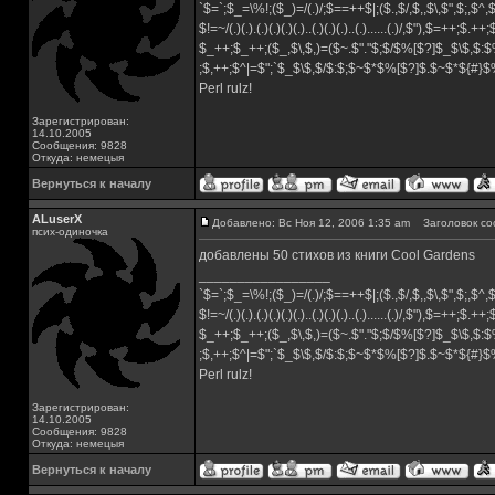
`$=`;$_=\%!;($_)=/(.)/;$==++$|;($.,$/,$,,$\,$",$;,$^
$!=~/(.)(.).(.)(.)(.)(.)..(.)(.)(.)..(.)......(.)/,$"),$=++;$.++
$_++;$_++;($_,$\,$,)=($~.$"."$;$/$%[$?]$_$\$,$:$
;$,++;$^|=$";`$_$\$,$/$:$;$~$*$%[$?]$.$~$*${#}
Perl rulz!
Зарегистрирован:
14.10.2005
Сообщения: 9828
Откуда: немецыя
Вернуться к началу
ALuserX
Добавлено: Вс Ноя 12, 2006 1:35 am
Заголовок со
псих-одиночка
добавлены 50 стихов из книги Cool Gardens
_________________
`$=`;$_=\%!;($_)=/(.)/;$==++$|;($.,$/,$,,$\,$",$;,$^
$!=~/(.)(.).(.)(.)(.)(.)..(.)(.)(.)..(.)......(.)/,$"),$=++;$.++
$_++;$_++;($_,$\,$,)=($~.$"."$;$/$%[$?]$_$\$,$:$
;$,++;$^|=$";`$_$\$,$/$:$;$~$*$%[$?]$.$~$*${#}
Perl rulz!
Зарегистрирован:
14.10.2005
Сообщения: 9828
Откуда: немецыя
Вернуться к началу