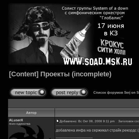
[Content] Проекты (incomplete)
Список форумов Serj on 
Автор
ALuserX
Добавлено: Вс Окт 08, 2006 9:11 pm
Заголовок сооб
псих-одиночка
добавлена инфа на сержикал страйк рекордс (
_________________