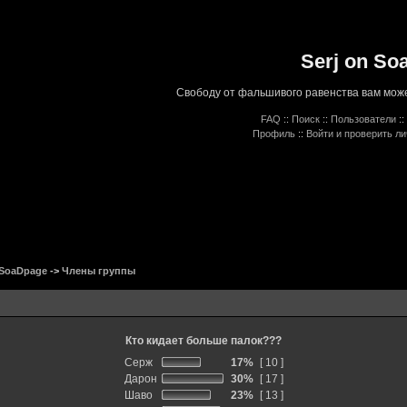
Serj on So
Свободу от фальшивого равенства вам може
FAQ
::
Поиск
::
Пользователи
::
Профиль
::
Войти и проверить л
 SoaDpage
->
Члены группы
Кто кидает больше палок???
Серж
17%
[ 10 ]
Дарон
30%
[ 17 ]
Шаво
23%
[ 13 ]