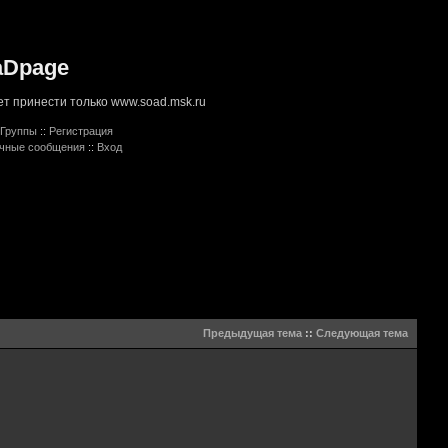
aDpage
т принести только www.soad.msk.ru
Группы
::
Регистрация
ичные сообщения
::
Вход
Предыдущая тема
::
Следующая тема