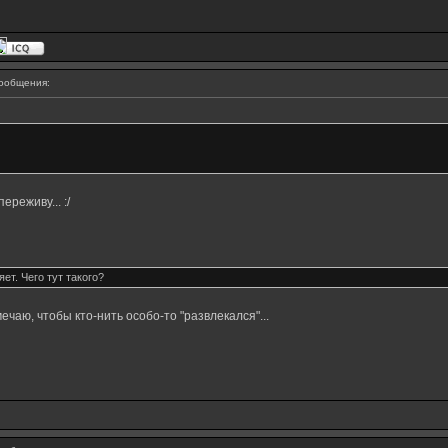
ообщения:
ереживу... :/
ет. Чего тут такого?
мечаю, чтобы кто-нить особо-то "развлекался"...