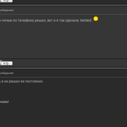
ообщения:
ночью по телефону решал, вот и я так сделала :twisted:
ообщения:
и он решал ее постоянно
нама!