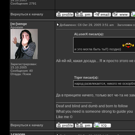
14.10.2005
Сообщения: 2791
Вернуться к началу
[re:]venge
Добавлено: Сб Окт 29, 2005 3:51 am
Заголовок с
Apostate
ALuserX писал(а):
и это могла быть ты!!) поздно)
Ай-яй-яй, какая досада... Я ж просто этого не п
Зарегистрирован:
15.10.2005
Сообщения: 40
Откуда: Псков
Tiger писал(а):
народ развлекается, никого не оскорбля
Да в принципе ничего, только вот че-та не за
_________________
Deaf and blind and dumb and born to follow
What you need is someone strong to guide you
Like me ©
Вернуться к началу
14260089