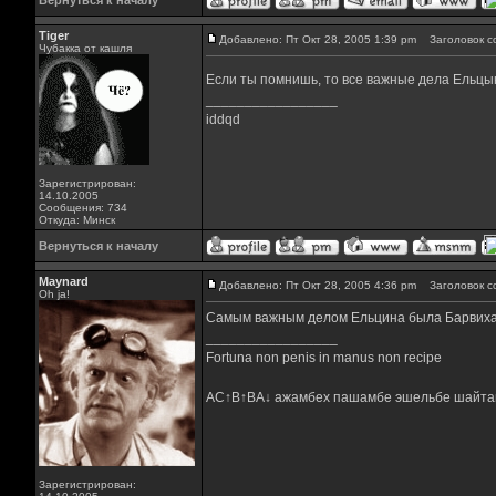
Вернуться к началу
Tiger
Добавлено: Пт Окт 28, 2005 1:39 pm
Заголовок с
Чубакка от кашля
Если ты помнишь, то все важные дела Ельцын 
_________________
iddqd
Зарегистрирован:
14.10.2005
Сообщения: 734
Откуда: Минск
Вернуться к началу
Maynard
Добавлено: Пт Окт 28, 2005 4:36 pm
Заголовок с
Oh ja!
Самым важным делом Ельцина была Барвиха 
_________________
Fortuna non penis in manus non recipe
AC↑B↑BA↓ ажамбех пашамбе эшельбе шайта
Зарегистрирован: