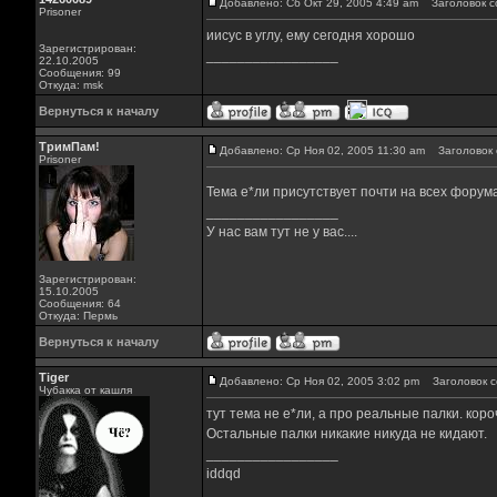
Добавлено: Сб Окт 29, 2005 4:49 am
Заголовок с
Prisoner
иисус в углу, ему сегодня хорошо
Зарегистрирован:
_________________
22.10.2005
Сообщения: 99
Откуда: msk
Вернуться к началу
ТримПам!
Добавлено: Ср Ноя 02, 2005 11:30 am
Заголовок 
Prisoner
Тема е*ли присутствует почти на всех форум
_________________
У нас вам тут не у вас....
Зарегистрирован:
15.10.2005
Сообщения: 64
Откуда: Пермь
Вернуться к началу
Tiger
Добавлено: Ср Ноя 02, 2005 3:02 pm
Заголовок с
Чубакка от кашля
тут тема не е*ли, а про реальные палки. короч
Остальные палки никакие никуда не кидают.
_________________
iddqd