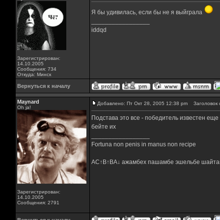
Я бы удивилась, если бы не я выйграла
_________________
iddqd
Зарегистрирован:
14.10.2005
Сообщения: 734
Откуда: Минск
Вернуться к началу
Maynard
Добавлено: Пт Окт 28, 2005 12:38 pm
Заголовок 
Oh ja!
Подстава это все - победитель известен еще
бейте их
_________________
Fortuna non penis in manus non recipe
AC↑B↑BA↓ ажамбех пашамбе эшельбе шайта
Зарегистрирован:
14.10.2005
Сообщения: 2791