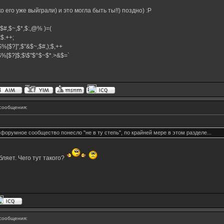
 его уже выйграли) и это могла быть ты!!) поздно) :P
^,$#,$~,$*,$:,@% )=(
+;$.++;
$%[$?]",$"&$~,$#,);$,++
}$%[$?]$;$\$"$^$~$*.>&$=`
сообщения:
форумное сообщество понесло "не в ту степь", по крайней мере в этом разделе...
бляет. Чего тут такого?
сообщения: