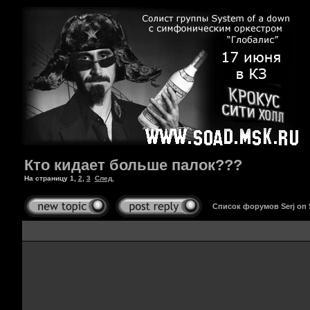
Кто кидает больше палок???
На страницу
1
,
2
,
3
След.
Список форумов Serj on