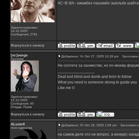
AC↑B↑BA↓ ажамбех пашамбе эшельбе шайта
Зарегистрирован:
14.10.2005
Сообщения: 2791
Вернуться к началу
[re:]venge
Добавлено: Чт Окт 27, 2005 10:28 pm
Заголовок 
Apostate
Не сочтите за ханжество, но по-моему форумн
_________________
Deaf and blind and dumb and born to follow
What you need is someone strong to guide you
Like me ©
Зарегистрирован:
15.10.2005
Сообщения: 40
Откуда: Псков
Вернуться к началу
ALuserX
Добавлено: Пт Окт 28, 2005 1:06 am
Заголовок с
псих-одиночка
на самом деле это не вопрос, а конкурс-загад