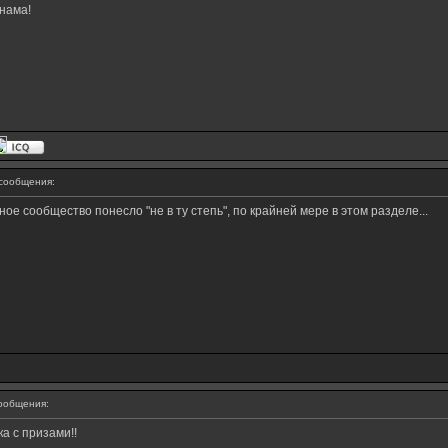
нама!
сообщения:
ое сообщество понесло "не в ту степь", по крайней мере в этом разделе...
ообщения:
ка с призами!!