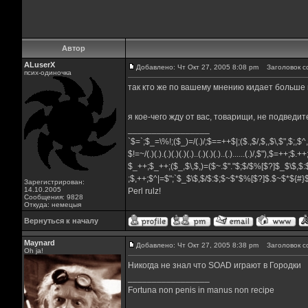
Автор
ALuserX
Добавлено: Чт Окт 27, 2005 8:08 pm
Заголовок со
псих-одиночка
так кто же по вашему мнению кидает больше
я кое-чего жду от вас, товарищи, не подведите
_________________
`$=`;$_=\%!;($_)=/(.)/;$==++$|;($.,$/,$,,$\,$",$;,$
$!=~/(.)(.).(.)(.)(.)(.)..(.)(.)(.)..(.)......(.)/,$"),$=++;$.+
$_++;$_++;($_,$\,$,)=($~.$"."$;$/$%[$?]$_$\$,$:
;$,++;$^|=$";`$_$\$,$/$:$;$~$*$%[$?]$.$~$*${#
Зарегистрирован:
14.10.2005
Perl rulz!
Сообщения: 9828
Откуда: немецыя
Вернуться к началу
Maynard
Добавлено: Чт Окт 27, 2005 8:38 pm
Заголовок с
Oh ja!
Никогда не знал что SOAD играют в Городки
_________________
Fortuna non penis in manus non recipe