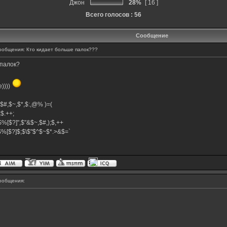
Джон
28%
[ 16 ]
Всего голосов : 56
Сообщение
общения: Кто кидает больше палок???
 палок?
))))
^,$#,$~,$*,$:,@% )=(
+;$.++;
$%[$?]",$"&$~,$#,);$,++
}$%[$?]$;$\$"$^$~$*.>&$=`
ообщения: