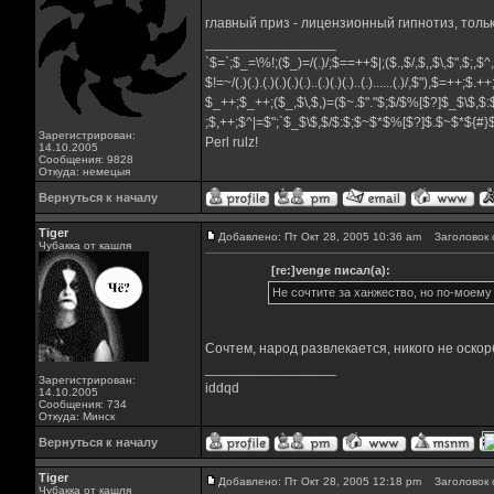
главный приз - лицензионный гипнотиз, только
_________________
`$=`;$_=\%!;($_)=/(.)/;$==++$|;($.,$/,$,,$\,$",$;,$
$!=~/(.)(.).(.)(.)(.)(.)..(.)(.)(.)..(.)......(.)/,$"),$=++;$.+
$_++;$_++;($_,$\,$,)=($~.$"."$;$/$%[$?]$_$\$,$:
;$,++;$^|=$";`$_$\$,$/$:$;$~$*$%[$?]$.$~$*${#
Зарегистрирован:
Perl rulz!
14.10.2005
Сообщения: 9828
Откуда: немецыя
Вернуться к началу
Tiger
Добавлено: Пт Окт 28, 2005 10:36 am
Заголовок 
Чубакка от кашля
[re:]venge писал(а):
Не сочтите за ханжество, но по-моему 
Сочтем, народ развлекается, никого не оскор
_________________
Зарегистрирован:
iddqd
14.10.2005
Сообщения: 734
Откуда: Минск
Вернуться к началу
Tiger
Добавлено: Пт Окт 28, 2005 12:18 pm
Заголовок 
Чубакка от кашля