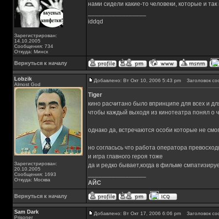
нами сидели какие-то человеки, которые и так
_________________
iddqd
Зарегистрирован:
14.10.2005
Сообщения: 734
Откуда: Минск
Вернуться к началу
Lobzik
Добавлено: Вт Окт 10, 2006 5:43 pm
Заголовок со
Almost God
Tiger
кино расчитано было впринципе для всех и дл
чтобы каждый выходя из кинотеатра понял о 
однако да, встречаются особи которые не смо
но согласьсь что работа оператора превосхо
и игра главного героя тоже
Зарегистрирован:
да и редко бывает,когда в фильме смпатизиру
20.10.2005
_________________
Сообщения: 1693
Откуда: Москва
АЙС
Вернуться к началу
Sam Dark
Добавлено: Вт Окт 17, 2006 6:06 pm
Заголовок со
Prisoner