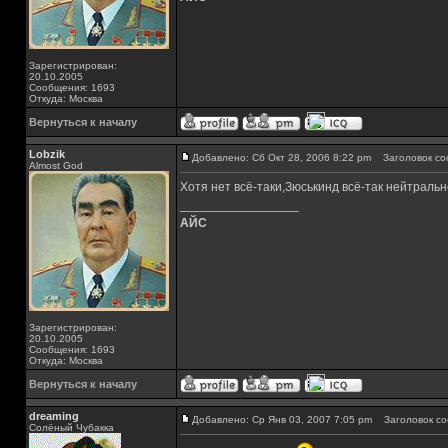
Зарегистрирован:
20.10.2005
Сообщения: 1693
Откуда: Москва
Вернуться к началу
Lobzik
Добавлено: Сб Окт 28, 2006 8:22 pm
Заголовок со
Almost God
Хотя нет всё-таки,Зюськинд всё-так нейтраль
_________________
АЙС
Зарегистрирован:
20.10.2005
Сообщения: 1693
Откуда: Москва
Вернуться к началу
dreaming
Добавлено: Ср Янв 03, 2007 7:05 pm
Заголовок со
Солёный Чубакка