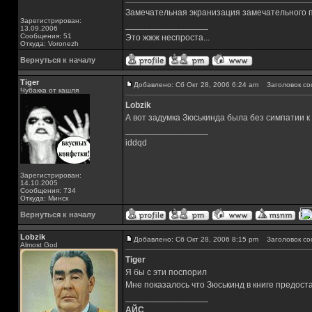
Замечательная экранизация замечательного 
Зарегистрирован:
_________________
13.09.2006
Сообщения: 51
Это жжж неспроста...
Откуда: Voronezh
Вернуться к началу
Tiger
Добавлено: Сб Окт 28, 2006 6:24 am
Заголовок со
Чубакка от кашля
Lobzik
А вот задумка Зюськинда была без симпатии к
_________________
iddqd
Зарегистрирован:
14.10.2005
Сообщения: 734
Откуда: Минск
Вернуться к началу
Lobzik
Добавлено: Сб Окт 28, 2006 8:15 pm
Заголовок со
Almost God
Tiger
Я бы с эти поспорил
Мне показалось что Зюськинд в книге предост
_________________
АЙС