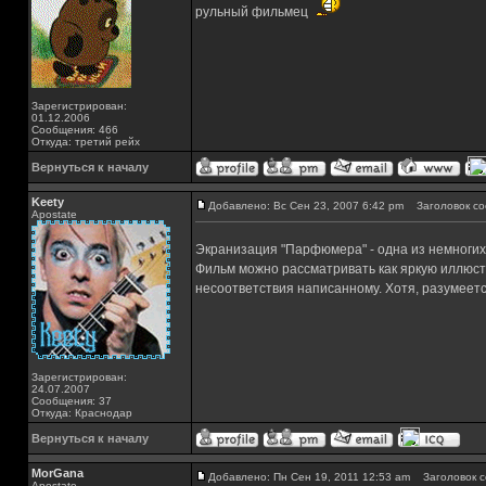
рульный фильмец
Зарегистрирован:
01.12.2006
Сообщения: 466
Откуда: третий рейх
Вернуться к началу
Keety
Добавлено: Вс Сен 23, 2007 6:42 pm
Заголовок со
Apostate
Экранизация "Парфюмера" - одна из немногих
Фильм можно рассматривать как яркую иллюстр
несоответствия написанному. Хотя, разумеется,
Зарегистрирован:
24.07.2007
Сообщения: 37
Откуда: Краснодар
Вернуться к началу
MorGana
Добавлено: Пн Сен 19, 2011 12:53 am
Заголовок с
Apostate