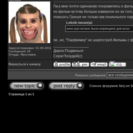
Гм,а мне почти одинаково понравились и филь
но фильм чуточку больше,наверное из-за того
показать Гренуя не только как гениального па
Lobzik писал(а):
кино расчитано было впринципе для всех
гм...не, "Парфюмер" не ширпотреб.Фильмы с 
_________________
Зарегистрирован: 01.09.2011
Дарон:Подвинься
Сообщения: 26
Откуда: Ярославль
Серж:Похудей(с)
Вернуться к началу
Показать сообщения:
Список форумов Serj on 
Страница
1
из
1