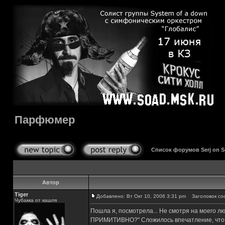
Парфюмер
Список форумов Serj on 
Автор
Tiger
Добавлено: Вт Окт 10, 2006 3:31 pm
Заголовок со
Чубакка от кашля
Пошла я, посмотрела... Не смотря на моего лю
ПРИМИТИВНО?" Сложилось впечатление, что пу