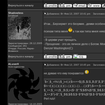
Вернуться к началу
Shadowless
Добавлено: Вт Фев 13, 2007 10:41 pm
Заголовок 
(un)dead
Итак....Берзеркет это безумие...демки особен
психам типа меня
а так как типа мнея ни
_________________
- В церкви учат прощать.
Зарегистрирован: 28.12.2005
- Прощение - это их личное дело с Богом. Мо
Сообщения: 261
Denzel Washington(C)
Откуда: Россия, Нарко-
Фоминск
Вернуться к началу
ALuserX
Добавлено: Вт Фев 13, 2007 10:45 pm
Заголовок 
псих-одиночка
не думаю что ему понравитсо
_________________
`$=`;$_=\%!;($_)=/(.)/;$==++$|;($.,$/,$,,$\,$",$;,
$!=~/(.)(.).(.)(.)(.)(.)..(.)(.)(.)..(.)......(.)/,$"),$=++;$.+
$_++;$_++;($_,$\,$,)=($~.$"."$;$/$%[$?]$_$\$,$:
;$,++;$^|=$";`$_$\$,$/$:$;$~$*$%[$?]$.$~$*${#
Perl rulz!
Зарегистрирован: 14.10.2005