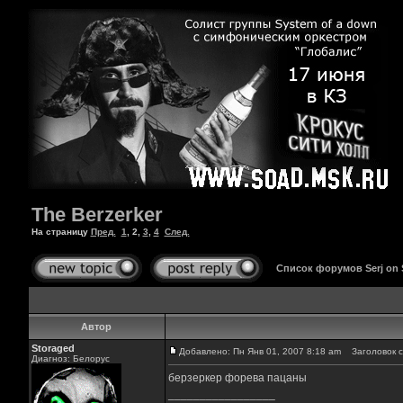
The Berzerker
На страницу
Пред.
1
,
2
,
3
,
4
След.
Список форумов Serj on
Автор
Storaged
Добавлено: Пн Янв 01, 2007 8:18 am
Заголовок с
Диагноз: Белорус
берзеркер форева пацаны
_________________