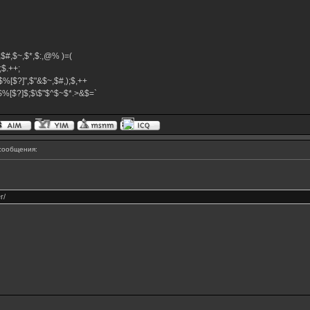
$^,$#,$~,$*,$:,@% )=(
+;$.++;
$%[$?]",$"&$~,$#,);$,++
}$%[$?]$;$\$"$^$~$*.>&$=`
сообщения:
r/