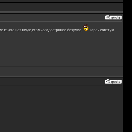
умие какого нет нигде,столь сладостраное безумие,
кароч советую