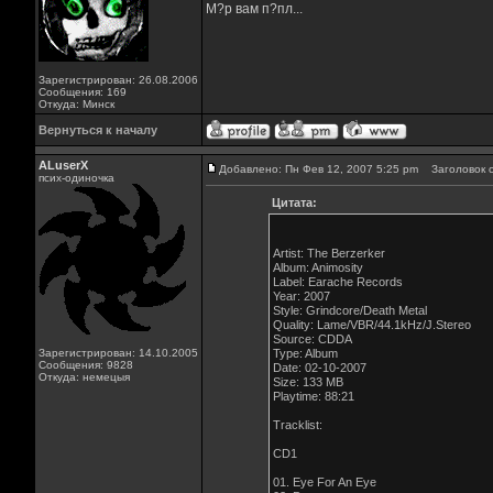
М?р вам п?пл...
Зарегистрирован: 26.08.2006
Сообщения: 169
Откуда: Минск
Вернуться к началу
ALuserX
Добавлено: Пн Фев 12, 2007 5:25 pm
Заголовок с
псих-одиночка
Цитата:
Artist: The Berzerker
Album: Animosity
Label: Earache Records
Year: 2007
Style: Grindcore/Death Metal
Quality: Lame/VBR/44.1kHz/J.Stereo
Source: CDDA
Зарегистрирован: 14.10.2005
Type: Album
Сообщения: 9828
Date: 02-10-2007
Откуда: немецыя
Size: 133 MB
Playtime: 88:21
Tracklist:
CD1
01. Eye For An Eye