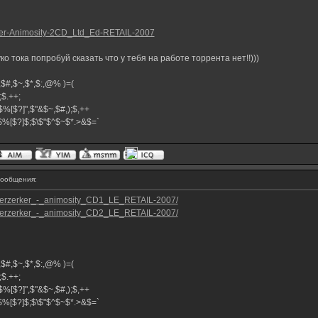
erker-Animosity-2CD_Ltd_Ed-RETAIL-2007
ко тока попробуй сказать что у тебя на работе торрента нет!!)))
$^,$#,$~,$*,$:,@% )=(
+;$.++;
$%[$?]",$"&$~,$#,);$,++
}$%[$?]$;$\$"$^$~$*.>&$=`
ообщения:
he_berzerker_-_animosity_CD1_LE_RETAIL-2007/
he_berzerker_-_animosity_CD2_LE_RETAIL-2007/
$^,$#,$~,$*,$:,@% )=(
+;$.++;
$%[$?]",$"&$~,$#,);$,++
}$%[$?]$;$\$"$^$~$*.>&$=`