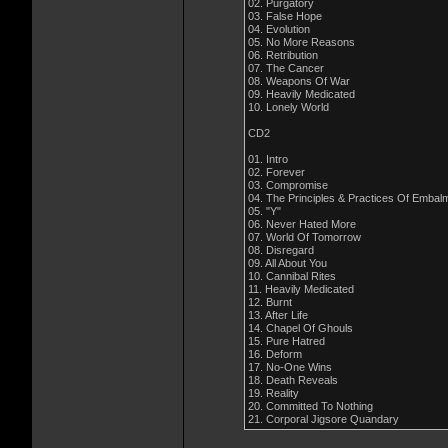
02. Purgatory
03. False Hope
04. Evolution
05. No More Reasons
06. Retribution
07. The Cancer
08. Weapons Of War
09. Heavily Medicated
10. Lonely World
CD2
01. Intro
02. Forever
03. Compromise
04. The Principles & Practices Of Embal
05. "Y"
06. Never Hated More
07. World Of Tomorrow
08. Disregard
09. All About You
10. Cannibal Rites
11. Heavily Medicated
12. Burnt
13. After Life
14. Chapel Of Ghouls
15. Pure Hatred
16. Deform
17. No-One Wins
18. Death Reveals
19. Reality
20. Committed To Nothing
21. Corporal Jigsore Quandary