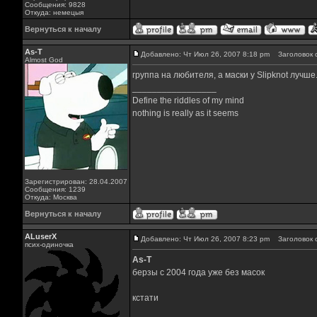
Сообщения: 9828
Откуда: немецыя
Вернуться к началу
As-T
Добавлено: Чт Июл 26, 2007 8:18 pm
Заголовок 
Almost God
группа на любителя, а маски у Slipknot лучше..
_________________
Define the riddles of my mind
nothing is really as it seems
Зарегистрирован: 28.04.2007
Сообщения: 1239
Откуда: Москва
Вернуться к началу
ALuserX
Добавлено: Чт Июл 26, 2007 8:23 pm
Заголовок 
псих-одиночка
As-T
берзы с 2004 года уже без масок
кстати