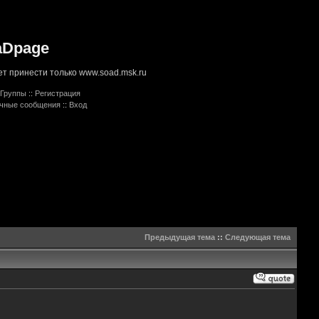
aDpage
т принести только www.soad.msk.ru
Группы
::
Регистрация
ичные сообщения
::
Вход
Предыдущая тема
::
Следующая тема