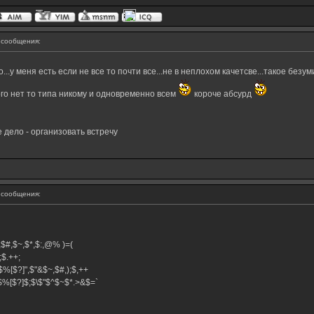
сообщения:
о...у меня есть если не все то почти все...не в неплохом качетсве...такое без
кого нет то типа никому и одновременно всем
короче абсурд
е дело - организовать вcтречу
сообщения:
$^,$#,$~,$*,$:,@% )=(
+;$.++;
$%[$?]",$"&$~,$#,);$,++
}$%[$?]$;$\$"$^$~$*.>&$=`