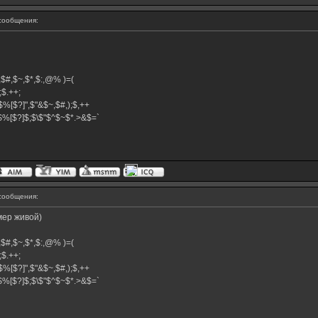
сообщения:
$^,$#,$~,$*,$:,@% )=(
+;$.++;
$%[$?]",$"&$~,$#,);$,++
}$%[$?]$;$\$"$^$~$*.>&$=`
сообщения:
мер живой)
$^,$#,$~,$*,$:,@% )=(
+;$.++;
$%[$?]",$"&$~,$#,);$,++
}$%[$?]$;$\$"$^$~$*.>&$=`