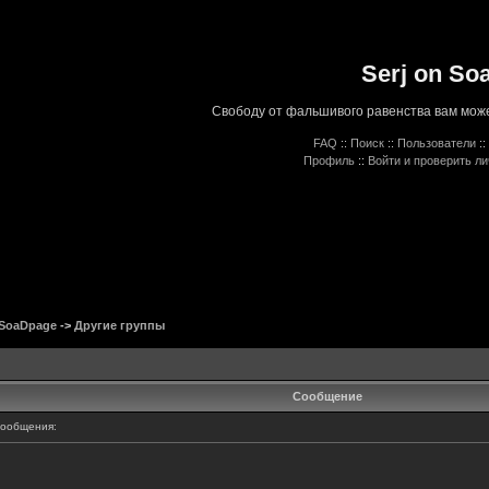
Serj on So
Свободу от фальшивого равенства вам може
FAQ
::
Поиск
::
Пользователи
::
Профиль
::
Войти и проверить л
 SoaDpage
->
Другие группы
Сообщение
ообщения: