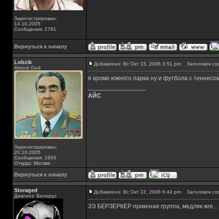
Зарегистрирован:
14.10.2005
Сообщения: 2791
Вернуться к началу
Lobzik
Добавлено: Вс Окт 15, 2006 3:51 pm
Заголовок со
Almost God
я кроме южного парка ну и футбола с теннисо
_________________
АЙС
Зарегистрирован:
20.10.2005
Сообщения: 1693
Откуда: Москва
Вернуться к началу
Storaged
Добавлено: Вс Окт 22, 2006 6:44 pm
Заголовок со
Диагноз: Белорус
ЗЭ БЕРЗЕРКЕР приконая группа, медляк жге...