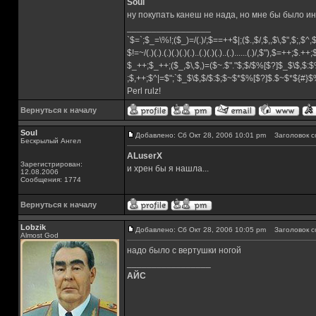
Soul
ну покупать канеш не нада, но мне бы было и
_________________
`$=`;$_=\%!;($_)=/(.)/;$==++$|;($.,$/,$,,$\,$",$;,$^
$!=~/(.)(.).(.)(.)(.)(.)..(.)(.)(.)..(.)......(.)/,$"),$=++;$.++
$_++;$_++;($_,$\,$,)=($~.$"."$;$/$%[$?]$_$\$,$:$
;$,++;$^|=$";`$_$\$,$/$:$;$~$*$%[$?]$.$~$*${#}
Perl rulz!
Вернуться к началу
Soul
Добавлено: Сб Окт 28, 2006 10:01 pm
Заголовок с
Бескрылый Ангел
ALuserX
Зарегистрирован:
и хрен бы я нашла...
12.08.2006
Сообщения: 1774
Вернуться к началу
Lobzik
Добавлено: Сб Окт 28, 2006 10:05 pm
Заголовок с
Almost God
надо было с вертушки ногой
_________________
АЙС