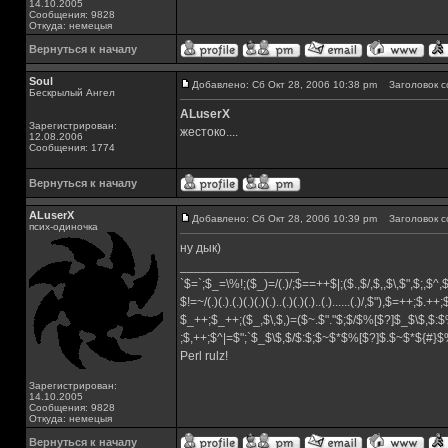
14.10.2005
Сообщения: 9828
Откуда: немецыя
Вернуться к началу
Soul
Добавлено: Сб Окт 28, 2006 10:38 pm
Заголовок с
Бескрылый Ангел
ALuserX
Зарегистрирован:
жестоко....
12.08.2006
Сообщения: 1774
Вернуться к началу
ALuserX
Добавлено: Сб Окт 28, 2006 10:39 pm
Заголовок с
псих-одиночка
ну дык)
_________________
`$=`;$_=\%!;($_)=/(.)/;$==++$|;($.,$/,$,,$\,$",$;,$^
$!=~/(.)(.).(.)(.)(.)(.)..(.)(.)(.)..(.)......(.)/,$"),$=++;$.++
$_++;$_++;($_,$\,$,)=($~.$"."$;$/$%[$?]$_$\$,$:$
;$,++;$^|=$";`$_$\$,$/$:$;$~$*$%[$?]$.$~$*${#}
Perl rulz!
Зарегистрирован:
14.10.2005
Сообщения: 9828
Откуда: немецыя
Вернуться к началу