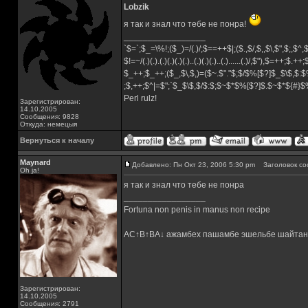
Lobzik
я так и знал что тебе не понра!
_________________
`$=`;$_=\%!;($_)=/(.)/;$==++$|;($.,$/,$,,$\,$",$;,$^
$!=~/(.)(.).(.)(.)(.)(.)..(.)(.)(.)..(.)......(.)/,$"),$=++;$.++
$_++;$_++;($_,$\,$,)=($~.$"."$;$/$%[$?]$_$\$,$:$
;$,++;$^|=$";`$_$\$,$/$:$;$~$*$%[$?]$.$~$*${#}
Perl rulz!
Зарегистрирован:
14.10.2005
Сообщения: 9828
Откуда: немецыя
Вернуться к началу
Maynard
Добавлено: Пн Окт 23, 2006 5:30 pm
Заголовок со
Oh ja!
я так и знал что тебе не понра
_________________
Fortuna non penis in manus non recipe
AC↑B↑BA↓ ажамбех пашамбе эшельбе шайтан
Зарегистрирован:
14.10.2005
Сообщения: 2791