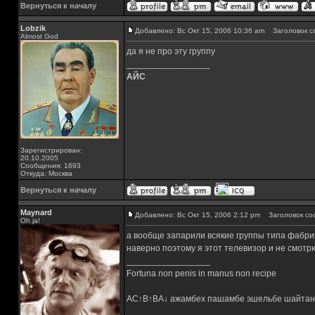
Вернуться к началу
Lobzik
Добавлено: Вс Окт 15, 2006 10:36 am
Заголовок с
Almost God
да я не про эту группу
_________________
АЙС
Зарегистрирован:
20.10.2005
Сообщения: 1693
Откуда: Москва
Вернуться к началу
Maynard
Добавлено: Вс Окт 15, 2006 2:12 pm
Заголовок со
Oh ja!
а вообще запарили всякие группы типа фабрик
наверно поэтому я этот телевизор и не смотр
_________________
Fortuna non penis in manus non recipe
AC↑B↑BA↓ ажамбех пашамбе эшельбе шайтан