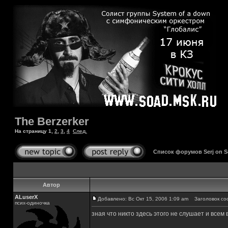
The Berzerker
На страницу
1
,
2
,
3
,
4
След.
Список форумов Serj on 
Автор
ALuserX
Добавлено: Вс Окт 15, 2006 1:09 am
Заголовок соо
псих-одиночка
зная что никто здесь этого не слушает и всем