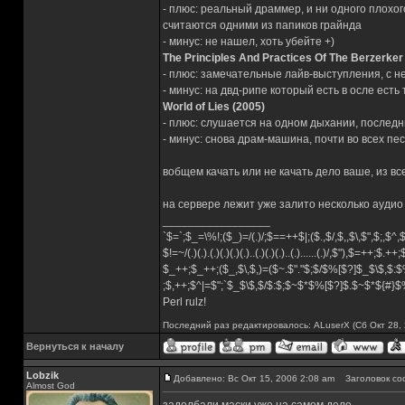
- плюс: реальный драммер, и ни одного плохого
считаются одними из папиков грайнда
- минус: не нашел, хоть убейте +)
The Principles And Practices Of The Berzerke
- плюс: замечательные лайв-выступления, с н
- минус: на двд-рипе который есть в осле есть
World of Lies (2005)
- плюс: слушается на одном дыхании, последн
- минус: снова драм-машина, почти во всех пе
вобщем качать или не качать дело ваше, из вс
на сервере лежит уже залито несколько аудио
_________________
`$=`;$_=\%!;($_)=/(.)/;$==++$|;($.,$/,$,,$\,$",$;,$^
$!=~/(.)(.).(.)(.)(.)(.)..(.)(.)(.)..(.)......(.)/,$"),$=++;$.++
$_++;$_++;($_,$\,$,)=($~.$"."$;$/$%[$?]$_$\$,$:$
;$,++;$^|=$";`$_$\$,$/$:$;$~$*$%[$?]$.$~$*${#}
Perl rulz!
Последний раз редактировалось: ALuserX (Сб Окт 28, 
Вернуться к началу
Lobzik
Добавлено: Вс Окт 15, 2006 2:08 am
Заголовок со
Almost God