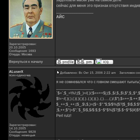
задолбали маски уже на самом деле
сейчас для меня это признак отсутствия инди
_________________
АЙС
Зарегистрирован:
20.10.2005
Сообщения: 1693
Откуда: Москва
Вернуться к началу
ALuserX
Добавлено: Вс Окт 15, 2006 2:22 am
Заголовок со
псих-одиночка
я не сомневался что с говном смешают гыгыгы)
_________________
`$=`;$_=\%!;($_)=/(.)/;$==++$|;($.,$/,$,,$\,$",$;,$^
$!=~/(.)(.).(.)(.)(.)(.)..(.)(.)(.)..(.)......(.)/,$"),$=++;$.++
$_++;$_++;($_,$\,$,)=($~.$"."$;$/$%[$?]$_$\$,$:$
;$,++;$^|=$";`$_$\$,$/$:$;$~$*$%[$?]$.$~$*${#}
Perl rulz!
Зарегистрирован:
14.10.2005
Сообщения: 9828
Откуда: немецыя