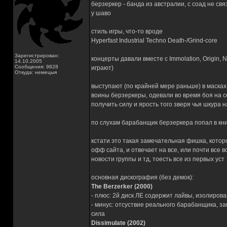
берзеркер - банда из австралии, с соад не свя
у шаво
стиль игры, что-то вроде
Hyperfast Industrial Techno Death-/Grind-core
Зарегистрирован:
концерты давали вместе с Immolation, Origin, 
14.10.2005
Сообщения: 9828
играют)
Откуда: немецыя
выступают (по крайней мере раньше) в масках,
воины берзеркеры, одевали во время боя на се
получить силу и ярость того зверя чья шкура 
по слухам барабанщик берзеркера попал в книг
кстати это такая замечательная фишка, кото
офф сайта, и отвечает на все, или почти все
новости группы и тд, тоесть все из первых уст
основная дискография (без демок):
The Berzerker (2000)
- плюс: 2й диск ЛЕ содержит лайвы, изолирова
- минус: отсуствие реального барабанщика, 
сила
Dissimulate (2002)