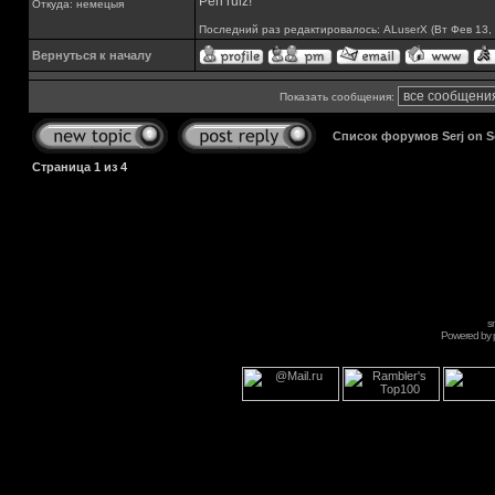
Perl rulz!
Откуда: немецыя
Последний раз редактировалось: ALuserX (Вт Фев 13, 
Вернуться к началу
Показать сообщения:
Список форумов Serj on 
Страница
1
из
4
s
Powered by