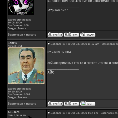
канешн я полностью с ими не ознакомлен но п
_________________
М?р вам п?пл...
Зарегистрирован:
26.08.2006
Сообщения: 169
Откуда: Минск
Вернуться к началу
Lobzik
Добавлено: Пн Окт 23, 2006 11:12 am
Заголовок с
Almost God
ну а мне не нра
сейчас прибежит кто-то и скажет что так и зн
_________________
АЙС
Зарегистрирован:
20.10.2005
Сообщения: 1693
Откуда: Москва
Вернуться к началу
ALuserX
Добавлено: Пн Окт 23, 2006 4:47 pm
Заголовок со
псих-одиночка