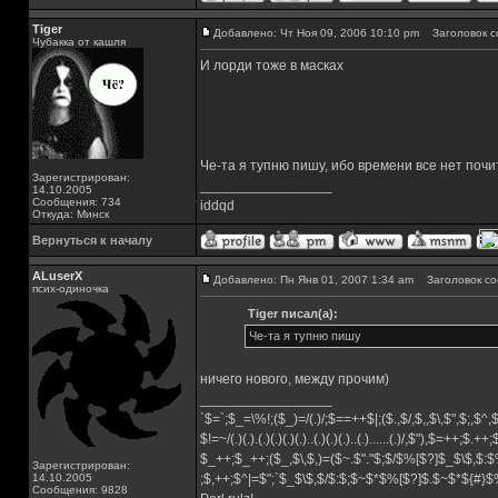
Tiger
Добавлено: Чт Ноя 09, 2006 10:10 pm
Заголовок с
Чубакка от кашля
И лорди тоже в масках
Че-та я тупню пишу, ибо времени все нет почи
Зарегистрирован:
_________________
14.10.2005
Сообщения: 734
iddqd
Откуда: Минск
Вернуться к началу
ALuserX
Добавлено: Пн Янв 01, 2007 1:34 am
Заголовок со
псих-одиночка
Tiger писал(а):
Че-та я тупню пишу
ничего нового, между прочим)
_________________
`$=`;$_=\%!;($_)=/(.)/;$==++$|;($.,$/,$,,$\,$",$;,$^
$!=~/(.)(.).(.)(.)(.)(.)..(.)(.)(.)..(.)......(.)/,$"),$=++;$.++
$_++;$_++;($_,$\,$,)=($~.$"."$;$/$%[$?]$_$\$,$:$
Зарегистрирован:
14.10.2005
;$,++;$^|=$";`$_$\$,$/$:$;$~$*$%[$?]$.$~$*${#}
Сообщения: 9828