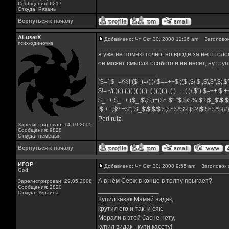
Сообщения: 6217
Откуда: Рязань
Вернуться к началу
ALuserX
Добавлено: Чт Окт 30, 2008 12:26 am
Заголовок
псих-одиночка
я уже не помню точно, но вроде за него гол
он может смысла особого и не несет, ну группа
_________________
`$=`;$_=\%!;($_)=/(.)/;$==++$|;($.,$/,$,,$\,$",$;
$!=~/(.)(.).(.)(.)(.)(.)..(.)(.)(.)..(.)......(.)/,$"),$=++;$
$_++;$_++;($_,$\,$,)=($~.$"."$;$/$%[$?]$_$\$,$
;$,++;$^|=$";`$_$\$,$/$:$;$~$*$%[$?]$.$~$*${
Perl rulz!
Зарегистрирован: 14.10.2005
Сообщения: 9828
Откуда: немецыя
Вернуться к началу
ИГОР
Добавлено: Чт Окт 30, 2008 9:55 am
Заголовок 
God
А в нём Серж в конце в толпу прыгает?
Зарегистрирован: 29.05.2008
Сообщения: 2820
_________________
Откуда: Украина
Купил казак Мамай видак,
крутил его и так, и сяк.
Морали в этой басне нету,
купил видак - купи касету!