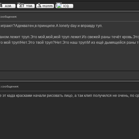
сообщения:
играют?Адекватен,в принципе.А lonely day и вправду туп.
ном лежит труп.Это мой,мой,мой труп лежит.Из свежей раны течёт кровь.Это
о мой труп!Нет.Это твой труп?Нет.Это наш труп!И из ещё дымящейся раны те
 сообщения:
эт када красками начали рисовать лицо, а так клип получился не очень, по с