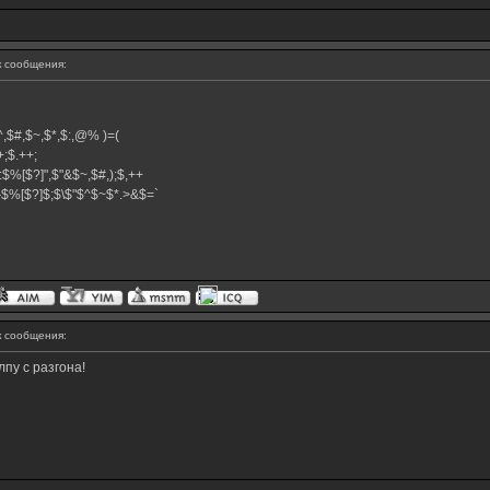
 сообщения:
,$^,$#,$~,$*,$:,@% )=(
.++;$.++;
:$%[$?]",$"&$~,$#,);$,++
#}$%[$?]$;$\$"$^$~$*.>&$=`
 сообщения:
лпу с разгона!