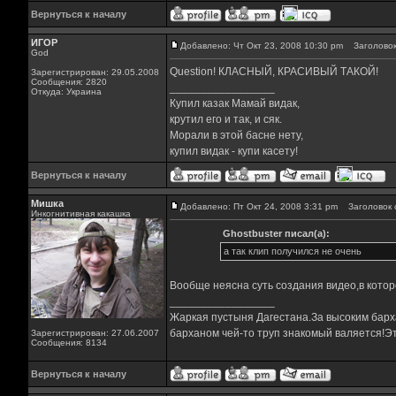
Вернуться к началу
ИГОР
Добавлено: Чт Окт 23, 2008 10:30 pm
Заголовок
God
Question! КЛАСНЫЙ, КРАСИВЫЙ ТАКОЙ!
Зарегистрирован: 29.05.2008
Сообщения: 2820
_________________
Откуда: Украина
Купил казак Мамай видак,
крутил его и так, и сяк.
Морали в этой басне нету,
купил видак - купи касету!
Вернуться к началу
Мишка
Добавлено: Пт Окт 24, 2008 3:31 pm
Заголовок 
Инкогнитивная какашка
Ghostbuster писал(а):
а так клип получился не очень
Вообще неясна суть создания видео,в котор
_________________
Жаркая пустыня Дагестана.За высоким барха
барханом чей-то труп знакомый валяется!Эт
Зарегистрирован: 27.06.2007
Сообщения: 8134
Вернуться к началу