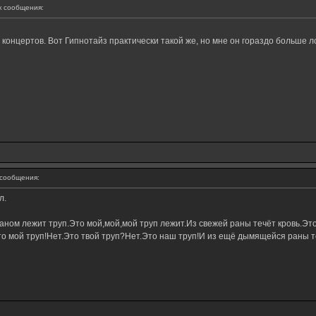
 сообщения:
с концертов. Вот Гипнотайз практически такой же, но мне он гораздо больше л
сообщения:
л.
ном лежит труп.Это мой,мой,мой труп лежит.Из свежей раны течёт кровь.Это
о мой труп!Нет.Это твой труп?Нет.Это наш труп!И из ещё дымящейся раны те