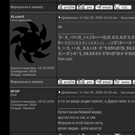
Вернуться к началу
ALuserX
Добавлено: Чт Окт 30, 2008 10:10 am
Заголовок
псих-одиночка
да
_________________
`$=`;$_=\%!;($_)=/(.)/;$==++$|;($.,$/,$,,$\,$",$;
$!=~/(.)(.).(.)(.)(.)(.)..(.)(.)(.)..(.)......(.)/,$"),$=++;$
$_++;$_++;($_,$\,$,)=($~.$"."$;$/$%[$?]$_$\$,$
;$,++;$^|=$";`$_$\$,$/$:$;$~$*$%[$?]$.$~$*${
Perl rulz!
Зарегистрирован: 14.10.2005
Сообщения: 9828
Откуда: немецыя
Вернуться к началу
ИГОР
Добавлено: Чт Окт 30, 2008 10:39 am
Заголовок
God
а то он ваще редко пригат, а Дарон мля, в то
Зарегистрирован: 29.05.2008
Сообщения: 2820
_________________
Откуда: Украина
Купил казак Мамай видак,
крутил его и так, и сяк.
Морали в этой басне нету,
купил видак - купи касету!