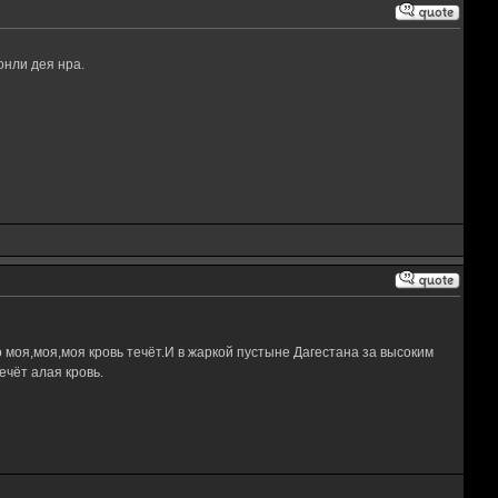
онли дея нра.
 моя,моя,моя кровь течёт.И в жаркой пустыне Дагестана за высоким
чёт алая кровь.