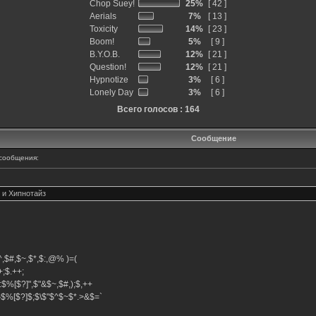
Chop Suey!
25%
[ 42 ]
Aerials
7%
[ 13 ]
Toxicity
14%
[ 23 ]
Boom!
5%
[ 9 ]
B.Y.O.B.
12%
[ 21 ]
Question!
12%
[ 21 ]
Hypnotize
3%
[ 6 ]
Lonely Day
3%
[ 6 ]
Всего голосов : 164
Сообщение
сообщения:
 и Хипнотайз
,$^,$#,$~,$*,$:,@% )=(
.++;$.++;
:$%[$?]",$"&$~,$#,);$,++
#}$%[$?]$;$\$"$^$~$*.>&$=`