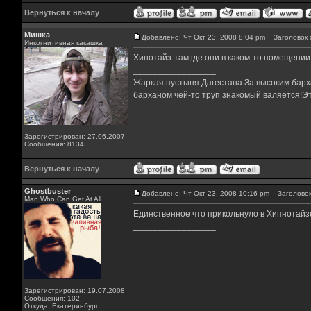
Вернуться к началу
Мишка
Добавлено: Чт Окт 23, 2008 8:04 pm
Заголовок 
Инкогнитивная какашка
Хинотайз-там,где они в каком-то помещении 
_________________
Жаркая пустыня Дагестана.За высоким барха
барханом чей-то труп знакомый валяется!Эт
Зарегистрирован: 27.06.2007
Сообщения: 8134
Вернуться к началу
Ghostbuster
Добавлено: Чт Окт 23, 2008 10:16 pm
Заголовок
Man Who Can Get At All
Единственное что прикольнуло в Хипнотайзе 
_________________
Зарегистрирован: 19.07.2008
Сообщения: 102
Откуда: Екатеринбург