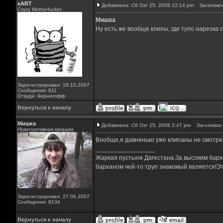
xART
Добавлено: Сб Окт 25, 2008 12:14 pm
Заголовок
Crazy Motherfucker
Мишка
Ну есть же вообще клипы, где тупо нарезка 
Зарегистрирован: 19.10.2007
Сообщения: 811
Откуда: 4ернигофф
Вернуться к началу
Мишка
Добавлено: Сб Окт 25, 2008 2:47 pm
Заголовок 
Инкогнитивная какашка
Вообще,я давненько уже клипаны не смотре
_________________
Жаркая пустыня Дагестана.За высоким барха
барханом чей-то труп знакомый валяется!Эт
Зарегистрирован: 27.06.2007
Сообщения: 8134
Вернуться к началу