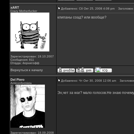
xART
Добавлено: Сб Окт 25, 2008 4:08 pm
Заголовок 
Crazy Motherfucker
клипаны соад? или вообще?
Зарегистрирован: 19.10.2007
Сообщения: 811
Откуда: 4ернигофф
Вернуться к началу
Del Piero
Добавлено: Чт Окт 30, 2008 12:06 am
Заголовок
Аnticonformista
Эх,чет за war? мало голосов.Не знаю почему
Зарегистрирован: 18.09.2008