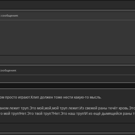
 сообщения:
сообщения:
ом просто играют.Клип должен тоже нести какую-то мысль.
ном лежит труп.Это мой,мой,мой труп лежит.Из свежей раны течёт кровь.Это
о мой труп!Нет.Это твой труп?Нет.Это наш труп!И из ещё дымящейся раны те