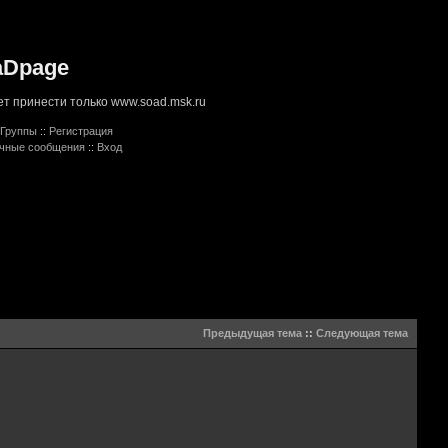
aDpage
т принести только www.soad.msk.ru
Группы
::
Регистрация
ичные сообщения
::
Вход
Предыдущая тема
::
Следующая тема