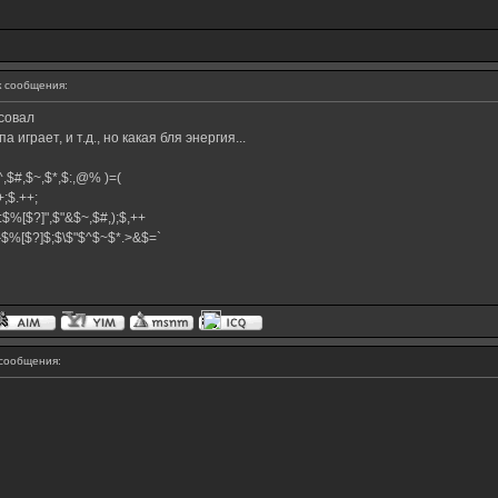
 сообщения:
осовал
 играет, и т.д., но какая бля энергия...
,$^,$#,$~,$*,$:,@% )=(
.++;$.++;
:$%[$?]",$"&$~,$#,);$,++
#}$%[$?]$;$\$"$^$~$*.>&$=`
сообщения: