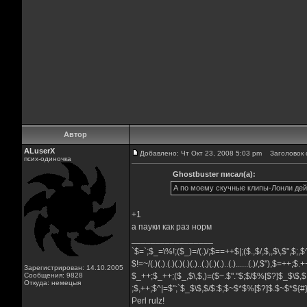
Автор
ALuserX
Добавлено: Чт Окт 23, 2008 5:03 pm
Заголовок 
псих-одиночка
Ghostbuster писал(а):
А по моему скучные клипы-Лонли дей
+1
а пауки как раз норм
_________________
`$=`;$_=\%!;($_)=/(.)/;$==++$|;($.,$/,$,,$\,$",$;
$!=~/(.)(.).(.)(.)(.)(.)..(.)(.)(.)..(.)......(.)/,$"),$=++;$
Зарегистрирован: 14.10.2005
Сообщения: 9828
$_++;$_++;($_,$\,$,)=($~.$"."$;$/$%[$?]$_$\$,$
Откуда: немецыя
;$,++;$^|=$";`$_$\$,$/$:$;$~$*$%[$?]$.$~$*${
Perl rulz!