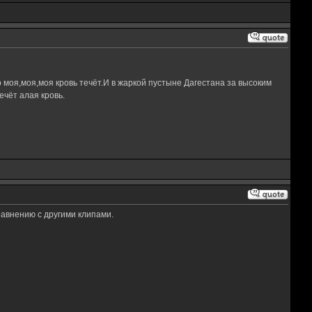
 моя,моя,моя кровь течёт.И в жаркой пустыне Дагестана за высоким
чёт алая кровь.
равнению с другими клипами.