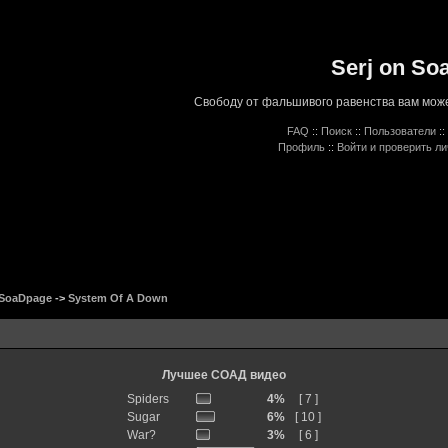
Serj on So
Свободу от фальшивого равенства вам може
FAQ
::
Поиск
::
Пользователи
::
Профиль
::
Войти и проверить л
 SoaDpage
->
System Of A Down
Лучшее СОАД видео
Spiders
4%
[ 7 ]
Sugar
6%
[ 10 ]
War?
3%
[ 6 ]