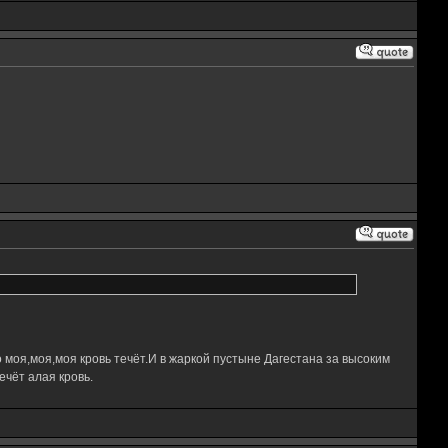
 моя,моя,моя кровь течёт.И в жаркой пустыне Дагестана за высоким
чёт алая кровь.