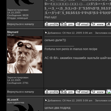
$!=~/(.)(.).(.)(.)(.)(.)..(.)(.)(.)..(.)......(.)/,$"),$=++;$.++
$_++;$_++;($_,$\,$,)=($~.$"."$;$/$%[$?]$_$\$,$:$
Зарегистрирован:
14.10.2005
;$,++;$^|=$";`$_$\$,$/$:$;$~$*$%[$?]$.$~$*${#}
Сообщения: 9828
Perl rulz!
Откуда: немецыя
Вернуться к началу
Maynard
Добавлено: Сб Ноя 12, 2005 3:06 am
Заголовок со
Oh ja!
сильно дали?))
_________________
Fortuna non penis in manus non recipe
AC↑B↑BA↓ ажамбех пашамбе эшельбе шайтан
Зарегистрирован:
14.10.2005
Сообщения: 2791
Вернуться к началу
ALuserX
Добавлено: Сб Ноя 12, 2005 3:09 am
Заголовок со
псих-одиночка
целых два подряд