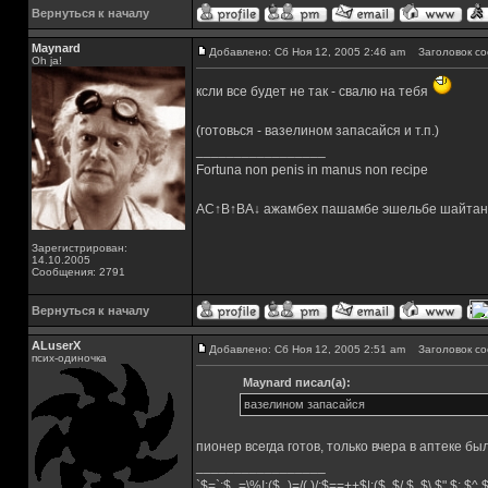
Вернуться к началу
Maynard
Добавлено: Сб Ноя 12, 2005 2:46 am
Заголовок со
Oh ja!
ксли все будет не так - свалю на тебя
(готовься - вазелином запасайся и т.п.)
_________________
Fortuna non penis in manus non recipe
AC↑B↑BA↓ ажамбех пашамбе эшельбе шайтан
Зарегистрирован:
14.10.2005
Сообщения: 2791
Вернуться к началу
ALuserX
Добавлено: Сб Ноя 12, 2005 2:51 am
Заголовок со
псих-одиночка
Maynard писал(а):
вазелином запасайся
пионер всегда готов, только вчера в аптеке бы
_________________
`$=`;$_=\%!;($_)=/(.)/;$==++$|;($.,$/,$,,$\,$",$;,$^