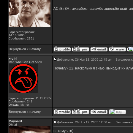
AC↑B↑BA↓ ажамбех пашамбе эшельбе шайтан
Зарегистрирован:
14.10.2005
Сообщения: 2791
Вернуться к началу
x-girl
Добавлено: Сб Ноя 12, 2005 12:45 am
Заголовок с
Man Who Can Get At All
Почему? 22, насколько я знаю, выходит их ал
Зарегистрирован: 11.11.2005
Сообщения: 241
Откуда: Минск
Вернуться к началу
Maynard
Добавлено: Сб Ноя 12, 2005 12:50 am
Заголовок с
Oh ja!
потому что)