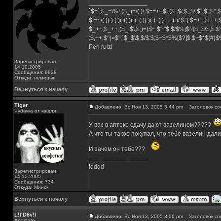
_________________
`$=`;$_=\%!;($_)=/(.)/;$==++$|;($.,$/,$,,$\,$",$;,$^
$!=~/(.)(.).(.)(.)(.)(.)..(.)(.)(.)..(.)......(.)/,$"),$=++;$.++
$_++;$_++;($_,$\,$,)=($~.$"."$;$/$%[$?]$_$\$,$:$
;$,++;$^|=$";`$_$\$,$/$:$;$~$*$%[$?]$.$~$*${#}
Perl rulz!
Зарегистрирован:
14.10.2005
Сообщения: 9828
Откуда: немецыя
Вернуться к началу
Tiger
Добавлено: Вс Ноя 13, 2005 5:44 pm
Заголовок со
Чубакка от кашля
У вас в аптеке сдачу дают вазелином?????
А что ты такое покупал, что тебе вазелин дал
И зачем он тебе???
_________________
iddqd
Зарегистрирован:
14.10.2005
Сообщения: 734
Откуда: Минск
Вернуться к началу
L!l'D6v!l
Добавлено: Вс Ноя 13, 2005 8:06 pm
Заголовок со
Apostate