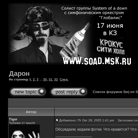
Дарон
На страницу
1
,
2
,
3
...
30
,
31
,
32
След.
Список форумов Serj on 
Автор
Tiger
Добавлено: Пт Окт 28, 2005 1:41 pm
Заголовок со
Чубакка от кашля
Обсуждаем, кидаем фотки. Что нравится? Что н
_________________