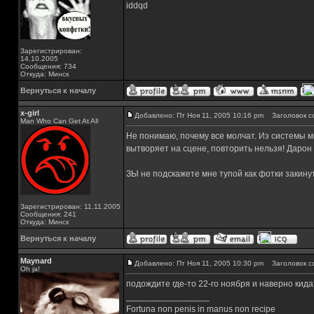
iddqd
Зарегистрирован:
14.10.2005
Сообщения: 734
Откуда: Минск
Вернуться к началу
x-girl
Добавлено: Пт Ноя 11, 2005 10:16 pm
Заголовок с
Man Who Can Get At All
Не понимаю, почему все молчат. Из системы мн
вытворяет на сцене, повторить нельзя! Дарон 
ЗЫ не подскажете мне тупой как фотки закинут
Зарегистрирован: 11.11.2005
Сообщения: 241
Откуда: Минск
Вернуться к началу
Maynard
Добавлено: Пт Ноя 11, 2005 10:30 pm
Заголовок с
Oh ja!
подождите где-то 22-го ноября и наверно кида
_________________
Fortuna non penis in manus non recipe