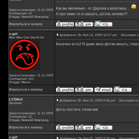
Как вы миленько - от Дарона к вазелину....
Зарегистрирован: 11.11.2005
Сообщения: 12
А про ниво-то и сказать, штоль нечево?!
Откуда: Nижний Nовгород
Вернуться к началу
x-girl
Добавлено: Вс Ноя 13, 2005 10:17 pm
Заголовок с
Man Who Can Get At All
Конечно есть!! Я даже могу фотки кинуть, тока
Зарегистрирован: 11.11.2005
Сообщения: 241
Откуда: Минск
Вернуться к началу
L!l'D6v!l
Добавлено: Вт Ноя 15, 2005 6:46 pm
Заголовок со
Apostate
фоты постить тэгом имг.
Зарегистрирован: 11.11.2005
Сообщения: 12
Откуда: Nижний Nовгород
Вернуться к началу
x-girl
Добавлено: Пн Дек 05, 2005 8:59 pm
Заголовок со