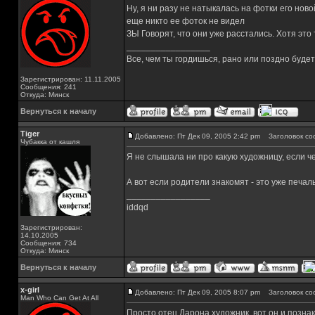
Ну, я ни разу не натыкалась на фотки его нов
еще никто ее фоток не видел
ЗЫ Говорят, что они уже расстались. Хотя это 
_________________
Все, чем ты гордишься, рано или поздно буде
Зарегистрирован: 11.11.2005
Сообщения: 241
Откуда: Минск
Вернуться к началу
Tiger
Добавлено: Пт Дек 09, 2005 2:42 pm
Заголовок со
Чубакка от кашля
Я не слышала ни про какую художницу, если ч
А вот если родители знакомят - это уже печальн
_________________
iddqd
Зарегистрирован:
14.10.2005
Сообщения: 734
Откуда: Минск
Вернуться к началу
x-girl
Добавлено: Пт Дек 09, 2005 8:07 pm
Заголовок со
Man Who Can Get At All
Просто отец Дарона художник, вот он и позна