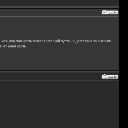
 моя,моя,моя кровь течёт.И в жаркой пустыне Дагестана за высоким
чёт алая кровь.