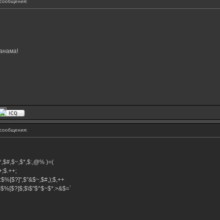
сообщения:
анама!
сообщения:
,$^,$#,$~,$*,$:,@% )=(
.++;$.++;
:$%[$?]",$"&$~,$#,);$,++
#}$%[$?]$;$\$"$^$~$*.>&$=`