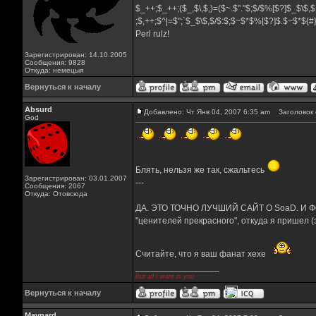
$_++;$_++;($_,$\,$,)=($~.$"."$;$/$%[$?]$_$\$,$
;$,++;$^|=$";`$_$\$,$/$:$;$~$*$%[$?]$.$~$*${
Perl rulz!
Зарегистрирован: 14.10.2005
Сообщения: 9828
Откуда: немецыя
Вернуться к началу
Absurd
Добавлено: Чт Янв 04, 2007 6:35 am
Заголовок 
God
Блять, нельзя же так, сжальтесь
Зарегистрирован: 03.01.2007
---
Сообщения: 2067
Откуда: Отовсюда
ДА. ЭТО ТОЧНО ЛУЧШИЙ САЙТ О SoaD. И ФО
"ценителей прекрасного", откуда я пришел (
Считайте, что я ваш фанат хехе
_________________
But all I want is you
Вернуться к началу
Maynard