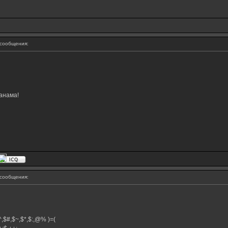
сообщения:
анама!
сообщения:
,$^,$#,$~,$*,$:,@% )=(