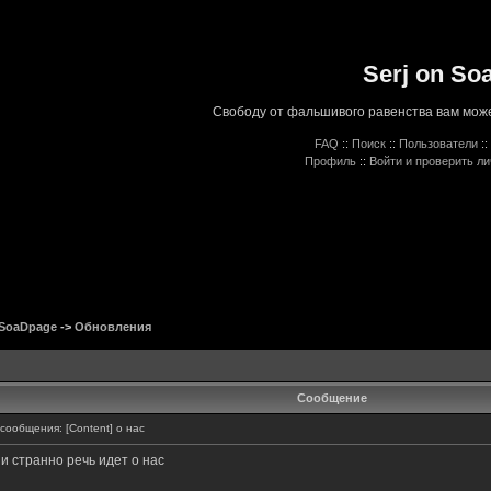
Serj on So
Свободу от фальшивого равенства вам може
FAQ
::
Поиск
::
Пользователи
::
Профиль
::
Войти и проверить л
 SoaDpage
->
Обновления
Сообщение
ообщения: [Content] о нас
ни странно речь идет о нас