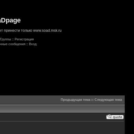
aDpage
т принести только www.soad.msk.ru
Группы
::
Регистрация
ичные сообщения
::
Вход
Предыдущая тема
::
Следующая тема