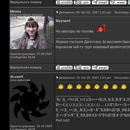
Вернуться к началу
Мишка
Добавлено: Вт Окт 02, 2007 2:31 pm
Заголовок 
Инкогнитивная какашка
Maynard
На аватары не похожи.
_________________
Жаркая пустыня Дагестана.За высоким барха
барханом чей-то труп знакомый валяется!Эт
Зарегистрирован: 27.06.2007
Сообщения: 8134
Вернуться к началу
ALuserX
Добавлено: Пт Окт 05, 2007 2:43 pm
Заголовок 
псих-одиночка
_________________
`$=`;$_=\%!;($_)=/(.)/;$==++$|;($.,$/,$,,$\,$",$;
$!=~/(.)(.).(.)(.)(.)(.)..(.)(.)(.)..(.)......(.)/,$"),$=++;$
$_++;$_++;($_,$\,$,)=($~.$"."$;$/$%[$?]$_$\$,$
;$,++;$^|=$";`$_$\$,$/$:$;$~$*$%[$?]$.$~$*${
Perl rulz!
Зарегистрирован: 14.10.2005
Сообщения: 9828