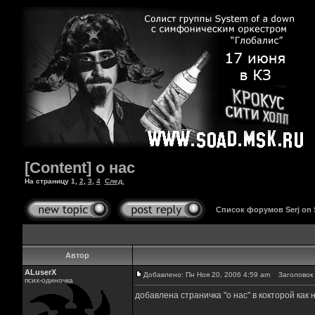
[Content] о нас
На страницу
1
,
2
,
3
,
4
След.
Список форумов Serj on
Автор
ALuserX
Добавлено: Пн Ноя 20, 2006 4:59 am
Заголовок с
псих-одиночка
добавлена страничка "о нас" в кокторой как 