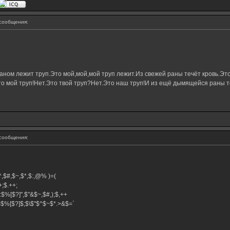
сообщения:
ном лежит труп.Это мой,мой,мой труп лежит.Из свежей раны течёт кровь.Это
о мой труп!Нет.Это твой труп?Нет.Это наш труп!И из ещё дымящейся раны те
сообщения:
,$^,$#,$~,$*,$:,@% )=(
.++;$.++;
:$%[$?]",$"&$~,$#,);$,++
#}$%[$?]$;$\$"$^$~$*.>&$=`