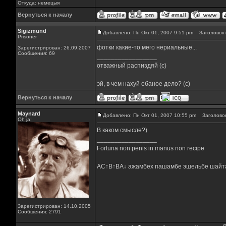
Откуда: немецыя
Вернуться к началу
Sigizmund
Добавлено: Пн Окт 01, 2007 9:51 pm
Заголовок 
Prisoner
фотки какие-то мего нериальные...
Зарегистрирован: 26.09.2007
Сообщения: 69
_________________
отважный распиздяй (с)
эй, в чем нахуй ебаное дело? (с)
Вернуться к началу
Maynard
Добавлено: Пн Окт 01, 2007 10:55 pm
Заголовок
Oh ja!
В каком смысле?)
_________________
Fortuna non penis in manus non recipe
AC↑B↑BA↓ ажамбех пашамбе эшельбе шайт
Зарегистрирован: 14.10.2005
Сообщения: 2791