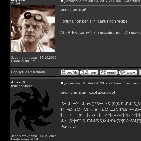
Добавлено: Чт Янв 04, 2007 7:00 am
Заголовок 
Oh ja!
мне приятный
_________________
Fortuna non penis in manus non recipe
AC↑B↑BA↓ ажамбех пашамбе эшельбе шайт
Зарегистрирован: 14.10.2005
Сообщения: 2791
Вернуться к началу
ALuserX
Добавлено: Чт Янв 04, 2007 7:01 am
Заголовок 
псих-одиночка
мне приятный тоже! дзенькуе!
_________________
`$=`;$_=\%!;($_)=/(.)/;$==++$|;($.,$/,$,,$\,$",$;
$!=~/(.)(.).(.)(.)(.)(.)..(.)(.)(.)..(.)......(.)/,$"),$=++;$
$_++;$_++;($_,$\,$,)=($~.$"."$;$/$%[$?]$_$\$,$
;$,++;$^|=$";`$_$\$,$/$:$;$~$*$%[$?]$.$~$*${
Perl rulz!
Зарегистрирован: 14.10.2005
Сообщения: 9828