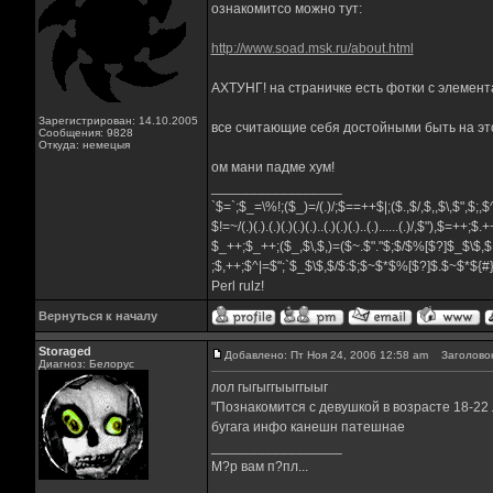
ознакомитсо можно тут:
http://www.soad.msk.ru/about.html
АХТУНГ! на страничке есть фотки с элемен
Зарегистрирован: 14.10.2005
все считающие себя достойными быть на этой
Сообщения: 9828
Откуда: немецыя
ом мани падме хум!
_________________
`$=`;$_=\%!;($_)=/(.)/;$==++$|;($.,$/,$,,$\,$",$;
$!=~/(.)(.).(.)(.)(.)(.)..(.)(.)(.)..(.)......(.)/,$"),$=++;$
$_++;$_++;($_,$\,$,)=($~.$"."$;$/$%[$?]$_$\$,$
;$,++;$^|=$";`$_$\$,$/$:$;$~$*$%[$?]$.$~$*${
Perl rulz!
Вернуться к началу
Storaged
Добавлено: Пт Ноя 24, 2006 12:58 am
Заголовок
Диагноз: Белорус
лол гыгыггыыггыыг
"Познакомится с девушкой в возрасте 18-22
бугага инфо канешн патешнае
_________________
М?р вам п?пл...