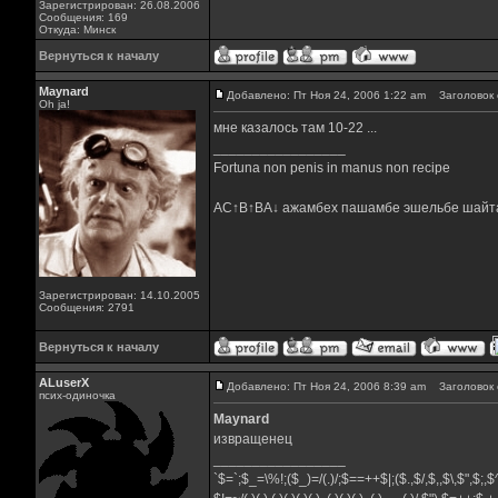
Зарегистрирован: 26.08.2006
Сообщения: 169
Откуда: Минск
Вернуться к началу
Maynard
Добавлено: Пт Ноя 24, 2006 1:22 am
Заголовок 
Oh ja!
мне казалось там 10-22 ...
_________________
Fortuna non penis in manus non recipe
AC↑B↑BA↓ ажамбех пашамбе эшельбе шайт
Зарегистрирован: 14.10.2005
Сообщения: 2791
Вернуться к началу
ALuserX
Добавлено: Пт Ноя 24, 2006 8:39 am
Заголовок 
псих-одиночка
Maynard
извращенец
_________________
`$=`;$_=\%!;($_)=/(.)/;$==++$|;($.,$/,$,,$\,$",$;