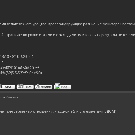
тами человеческого уроцтва, пропагандирующие разбиение монитора!! поэто
 страничке на равне с этими сверхлюдями, или говорят сразу, или не вспоми
,$^,$#,$~,$*,$:,@% )=(
.++;$.++;
:$%[$?]",$"&$~,$#,);$,++
#}$%[$?]$;$\$"$^$~$*.>&$=`
 сообщения:
 лет для серьезных отношений, и аццкой ебли с элементами БДСМ"