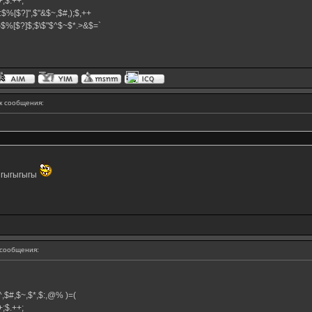
.++;$.++;
:$%[$?]",$"&$~,$#,);$,++
#}$%[$?]$;$\$"$^$~$*.>&$=`
 сообщения:
ыгыгыгыгы
сообщения:
,$^,$#,$~,$*,$:,@% )=(
.++;$.++;