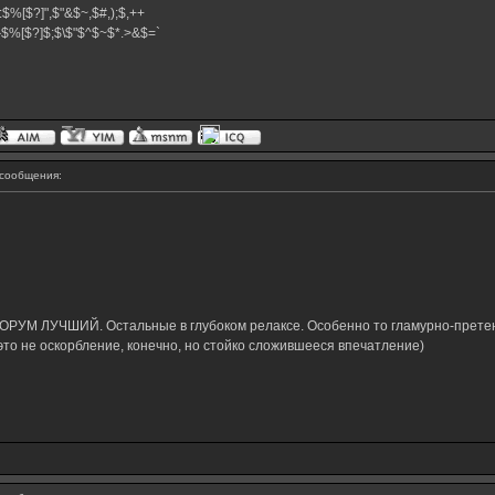
:$%[$?]",$"&$~,$#,);$,++
#}$%[$?]$;$\$"$^$~$*.>&$=`
сообщения:
РУМ ЛУЧШИЙ. Остальные в глубоком релаксе. Особенно то гламурно-прете
это не оскорбление, конечно, но стойко сложившееся впечатление)