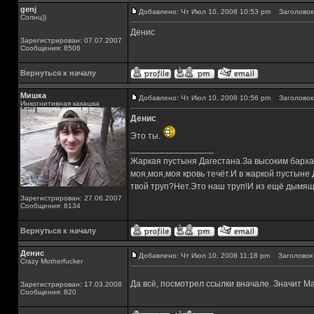
genj
Добавлено: Чт Июл 10, 2008 10:53 pm
Заголовок 
Солнц))
Денис
Зарегистрирован: 07.07.2007
Сообщения: 8506
Вернуться к началу
Мишка
Добавлено: Чт Июл 10, 2008 10:56 pm
Заголовок 
Инкогнитивная какашка
Денис
Это ты.
_________________
Жаркая пустыня Дагестана.За высоким барха
моя,моя,моя кровь течёт.И в жаркой пустыне
твой труп?Нет.Это наш труп!И из ещё дымящ
Зарегистрирован: 27.06.2007
Сообщения: 8134
Вернуться к началу
Денис
Добавлено: Чт Июл 10, 2008 11:18 pm
Заголовок 
Crazy Motherfucker
Да всё, посмотрел ссылки вначале. Значит Ма
Зарегистрирован: 17.03.2008
Сообщения: 820