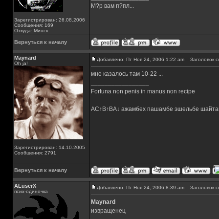
М?р вам п?пл...
Зарегистрирован: 26.08.2006
Сообщения: 169
Откуда: Минск
Вернуться к началу
Maynard
Добавлено: Пт Ноя 24, 2006 1:22 am
Заголовок с
Oh ja!
мне казалось там 10-22 ...
_________________
Fortuna non penis in manus non recipe
AC↑B↑BA↓ ажамбех пашамбе эшельбе шайта
Зарегистрирован: 14.10.2005
Сообщения: 2791
Вернуться к началу
ALuserX
Добавлено: Пт Ноя 24, 2006 8:39 am
Заголовок с
псих-одиночка
Maynard
извращенец