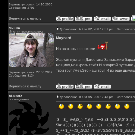
Зарегистрирован: 14.10.2005
Сообщения: 2791
Вернуться к началу
Мишка
Добавлено: Вт Окт 02, 2007 2:31 pm
Заголовок с
Инкогнитивная какашка
Maynard
На аватары не похожи.
_________________
Жаркая пустыня Дагестана.За высоким барха
моя,моя,моя кровь течёт.И в жаркой пустыне
твой труп?Нет.Это наш труп!И из ещё дымящ
Зарегистрирован: 27.06.2007
Сообщения: 8134
Вернуться к началу
ALuserX
Добавлено: Пт Окт 05, 2007 2:43 pm
Заголовок с
псих-одиночка
_________________
`$=`;$_=\%!;($_)=/(.)/;$==++$|;($.,$/,$,,$\,$",$;,
$!=~/(.)(.).(.)(.)(.)(.)..(.)(.)(.)..(.)......(.)/,$"),$=++;$.+
$_++;$_++;($_,$\,$,)=($~.$"."$;$/$%[$?]$_$\$,$: