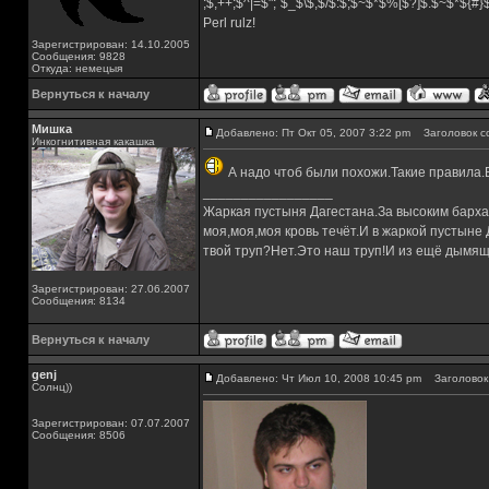
;$,++;$^|=$";`$_$\$,$/$:$;$~$*$%[$?]$.$~$*${#
Perl rulz!
Зарегистрирован: 14.10.2005
Сообщения: 9828
Откуда: немецыя
Вернуться к началу
Мишка
Добавлено: Пт Окт 05, 2007 3:22 pm
Заголовок с
Инкогнитивная какашка
А надо чтоб были похожи.Такие правила.В
_________________
Жаркая пустыня Дагестана.За высоким барха
моя,моя,моя кровь течёт.И в жаркой пустыне
твой труп?Нет.Это наш труп!И из ещё дымящ
Зарегистрирован: 27.06.2007
Сообщения: 8134
Вернуться к началу
genj
Добавлено: Чт Июл 10, 2008 10:45 pm
Заголовок 
Солнц))
Зарегистрирован: 07.07.2007
Сообщения: 8506