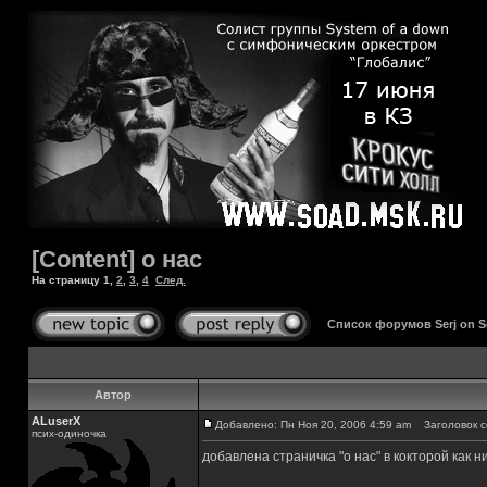
[Content] о нас
На страницу
1
,
2
,
3
,
4
След.
Список форумов Serj on 
Автор
ALuserX
Добавлено: Пн Ноя 20, 2006 4:59 am
Заголовок со
псих-одиночка
добавлена страничка "о нас" в кокторой как н