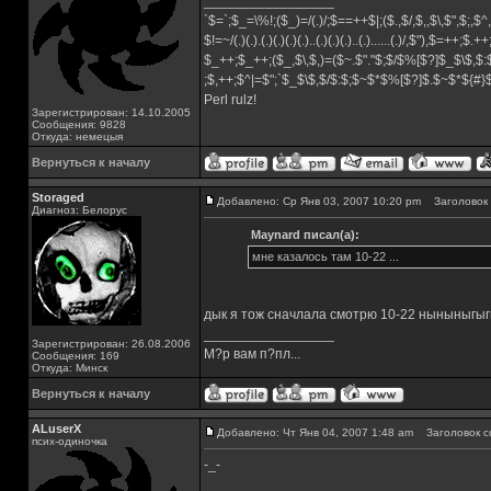
_________________
`$=`;$_=\%!;($_)=/(.)/;$==++$|;($.,$/,$,,$\,$",$;,
$!=~/(.)(.).(.)(.)(.)(.)..(.)(.)(.)..(.)......(.)/,$"),$=++;$.+
$_++;$_++;($_,$\,$,)=($~.$"."$;$/$%[$?]$_$\$,$:
;$,++;$^|=$";`$_$\$,$/$:$;$~$*$%[$?]$.$~$*${#
Perl rulz!
Зарегистрирован: 14.10.2005
Сообщения: 9828
Откуда: немецыя
Вернуться к началу
Storaged
Добавлено: Ср Янв 03, 2007 10:20 pm
Заголовок 
Диагноз: Белорус
Maynard писал(а):
мне казалось там 10-22 ...
дык я тож сначлала смотрю 10-22 ныныныгы
_________________
Зарегистрирован: 26.08.2006
М?р вам п?пл...
Сообщения: 169
Откуда: Минск
Вернуться к началу
ALuserX
Добавлено: Чт Янв 04, 2007 1:48 am
Заголовок с
псих-одиночка
-_-
_________________