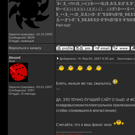
`$=`;$_=\%!;($_)=/(.)/;$==++$|;($.,$/,$,,$\,$",$;,
$!=~/(.)(.).(.)(.)(.)(.)..(.)(.)(.)..(.)......(.)/,$"),$=++;$.+
$_++;$_++;($_,$\,$,)=($~.$"."$;$/$%[$?]$_$\$,$:
;$,++;$^|=$";`$_$\$,$/$:$;$~$*$%[$?]$.$~$*${#
Perl rulz!
Зарегистрирован: 14.10.2005
Сообщения: 9828
Откуда: немецыя
Вернуться к началу
Absurd
Добавлено: Чт Янв 04, 2007 6:35 am
Заголовок с
God
Блять, нельзя же так, сжальтесь
Зарегистрирован: 03.01.2007
---
Сообщения: 2067
Откуда: Отовсюда
ДА. ЭТО ТОЧНО ЛУЧШИЙ САЙТ О SoaD. И ФОР
псевдовысокоинтеллектуальное прилизанное с
стойко сложившееся впечатление)
Считайте, что я ваш фанат хехе
_________________
But all I want is you