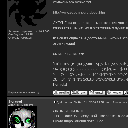
ознакомитсо можно тут:
http://www.soad.msk.ru/about.html
АХТУНГ! на страничке есть фотки с элемент
слобонервным, детям и беременным лучше н
Зарегистрирован: 14.10.2005
Сообщения: 9828
Откуда: немецыя
все считающие себя достойными быть на этой
этом никогда!
ом мани падме хум!
_________________
`$=`;$_=\%!;($_)=/(.)/;$==++$|;($.,$/,$,,$\,$",$;,
$!=~/(.)(.).(.)(.)(.)(.)..(.)(.)(.)..(.)......(.)/,$"),$=++;$.+
$_++;$_++;($_,$\,$,)=($~.$"."$;$/$%[$?]$_$\$,$:
;$,++;$^|=$";`$_$\$,$/$:$;$~$*$%[$?]$.$~$*${#
Perl rulz!
Вернуться к началу
Storaged
Добавлено: Пт Ноя 24, 2006 12:58 am
Заголовок 
Диагноз: Белорус
лол гыгыггыыггыыг
"Познакомится с девушкой в возрасте 18-22 
бугага инфо канешн патешнае
_________________