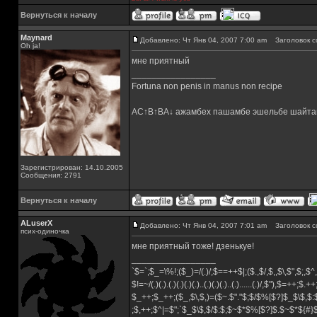
Вернуться к началу
Maynard
Добавлено: Чт Янв 04, 2007 7:00 am
Заголовок с
Oh ja!
мне приятный
_________________
Fortuna non penis in manus non recipe
AC↑B↑BA↓ ажамбех пашамбе эшельбе шайта
Зарегистрирован: 14.10.2005
Сообщения: 2791
Вернуться к началу
ALuserX
Добавлено: Чт Янв 04, 2007 7:01 am
Заголовок с
псих-одиночка
мне приятный тоже! дзенькуе!
_________________
`$=`;$_=\%!;($_)=/(.)/;$==++$|;($.,$/,$,,$\,$",$;,
$!=~/(.)(.).(.)(.)(.)(.)..(.)(.)(.)..(.)......(.)/,$"),$=++;$.+
$_++;$_++;($_,$\,$,)=($~.$"."$;$/$%[$?]$_$\$,$:
;$,++;$^|=$";`$_$\$,$/$:$;$~$*$%[$?]$.$~$*${#