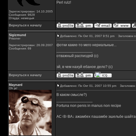
Perl rulz!
Зарегистрирован: 14.10.2005
Сообщения: 9828
Откуда: немецыя
Вернуться к началу
Sigizmund
Добавлено: Пн Окт 01, 2007 9:51 pm
Заголовок с
Prisoner
фотки какие-то мего нериальные...
Зарегистрирован: 26.09.2007
Сообщения: 69
_________________
отважный распиздяй (с)
эй, в чем нахуй ебаное дело? (с)
Вернуться к началу
Maynard
Добавлено: Пн Окт 01, 2007 10:55 pm
Заголовок 
Oh ja!
В каком смысле?)
_________________
Fortuna non penis in manus non recipe
AC↑B↑BA↓ ажамбех пашамбе эшельбе шайта