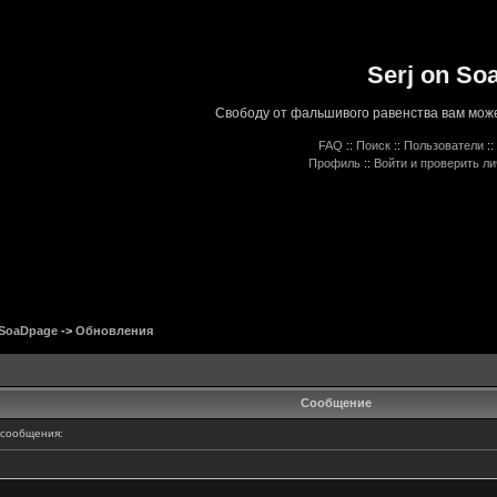
Serj on So
Свободу от фальшивого равенства вам може
FAQ
::
Поиск
::
Пользователи
::
Профиль
::
Войти и проверить л
 SoaDpage
->
Обновления
Сообщение
сообщения: