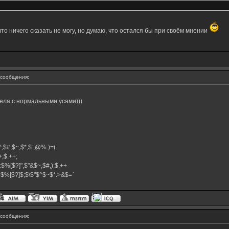
 что ничего сказать не могу, но думаю, что остался бы при своём мнении
сообщения:
дела с нормальными усами)))
,$^,$#,$~,$*,$:,@% )=(
.++;$.++;
:$%[$?]",$"&$~,$#,);$,++
#}$%[$?]$;$\$"$^$~$*.>&$=`
сообщения: