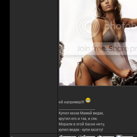
ей например!!!
_________________
Купил казак Мамай видак,
крутил его и так, и сяк.
Морали в этой басне нету,
купил видак - купи касету!