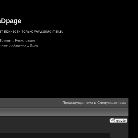
aDpage
т принести только www.soad.msk.ru
Группы
::
Регистрация
ичные сообщения
::
Вход
Предыдущая тема
::
Следующая тема