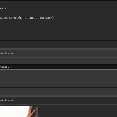
 -_-
оротка, чтобы тратить её на зло. ©
сообщения:
больше -_-
сообщения: