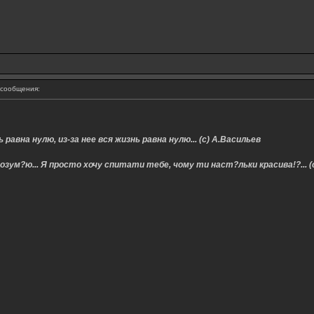
сообщения:
 равна нулю, из-за нее вся жизнь равна нулю... (с) А.Васильев
озум?ю... Я просто хочу спитати тебе, чому ти наст?льки красива!?... (