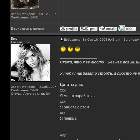
Зарегистрирован: 05.12.2007
Сообщения: 1442
Вернуться к началу
Кир
Добавлено: Вт Сен 16, 2008 9:43 pm
Заголовок 
Cocaine Lord
_________________
Скажи, что я ее люблю... Без нее вся жизнь
У тоб? так багато стор?н, я просто не р
Цитаты дня:
Зарегистрирован: 31.05.2007
xxx
Сообщения: 2448
Откуда: Ахметов-сити, UA
Я много зарабатываю
xxx
Я работаю ртом
xxx
Я певица
yyy