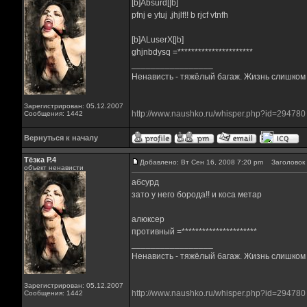
[b]Absurd[|b]
pfnj e ytuj ,jhjlf!! b rjcf vtnfh
[b]ALuserX[|b]
ghjnbdysq =**********************
_________________
Ненависть - тяжёлый багаж. Жизнь слишком к
Зарегистрирован: 05.12.2007
http://www.naushko.ru/whisper.php?id=294780
Сообщения: 1442
Вернуться к началу
Тёзка Р.4
Добавлено: Вт Сен 16, 2008 7:20 pm
Заголовок 
объект ненависти
абсурд
зато у него борода!! и коса метар
алюксер
противный =**********************
_________________
Ненависть - тяжёлый багаж. Жизнь слишком к
Зарегистрирован: 05.12.2007
http://www.naushko.ru/whisper.php?id=294780
Сообщения: 1442