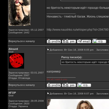
но бритость некоторым идёт гораздо больше
_________________
Ненависть - тяжёлый багаж. Жизнь слишком к
http://www.naushko.ru/whisper.php?id=294780
Зарегистрирован: 05.12.2007
Сообщения: 1442
Вернуться к началу
Absurd
Добавлено: Вт Сен 16, 2008 6:05 pm
Заголовок 
God
Pansy писал(а):
но бритость некоторым идёт гораздо 
например
Зарегистрирован: 03.01.2007
Сообщения: 2067
_________________
Откуда: Отовсюда
But all I want is you
Вернуться к началу
ИГОР
Добавлено: Вт Сен 16, 2008 6:07 pm
Заголовок 
God
Зарегистрирован: 29.05.2008
Сообщения: 2820
Откуда: Украина