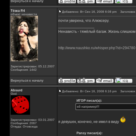
Вернуться к началу
Тёзка Р.4
Добавлено: Вт Сен 16, 2008 6:08 pm
Заголовок 
объект ненависти
почти уверена, что Алюксеру.
_________________
Ненависть - тяжёлый багаж. Жизнь слишком к
http://www.naushko.ru/whisper.php?id=294780
Зарегистрирован: 05.12.2007
Сообщения: 1442
Вернуться к началу
Absurd
Добавлено: Вт Сен 16, 2008 6:16 pm
Заголовок 
God
ИГОР писал(а):
ей например!!!
Зарегистрирован: 03.01.2007
я девушек, конечно, не имел в виду
Сообщения: 2067
Откуда: Отовсюда
Pansy писал(а):