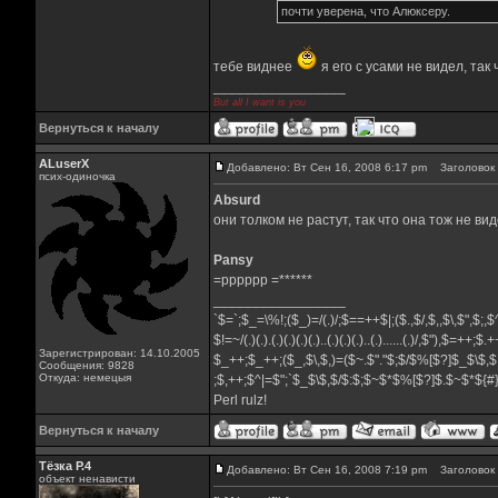
почти уверена, что Алюксеру.
тебе виднее
я его с усами не видел, так
_________________
But all I want is you
Вернуться к началу
ALuserX
Добавлено: Вт Сен 16, 2008 6:17 pm
Заголовок 
псих-одиночка
Absurd
они толком не растут, так что она тож не ви
Pansy
=pppppp =******
_________________
`$=`;$_=\%!;($_)=/(.)/;$==++$|;($.,$/,$,,$\,$",$;
$!=~/(.)(.).(.)(.)(.)(.)..(.)(.)(.)..(.)......(.)/,$"),$=++;$
Зарегистрирован: 14.10.2005
$_++;$_++;($_,$\,$,)=($~.$"."$;$/$%[$?]$_$\$,$
Сообщения: 9828
Откуда: немецыя
;$,++;$^|=$";`$_$\$,$/$:$;$~$*$%[$?]$.$~$*${
Perl rulz!
Вернуться к началу
Тёзка Р.4
Добавлено: Вт Сен 16, 2008 7:19 pm
Заголовок 
объект ненависти