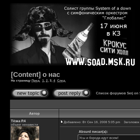
[Content] о нас
На страницу
Пред.
1
,
2
,
3
,
4
След.
Список форумов Serj on
Автор
Тёзка Р.4
Добавлено: Вт Сен 16, 2008 5:05 pm
Заголовок 
объект ненависти
Absurd писал(а):
Усы и борода идут всем!