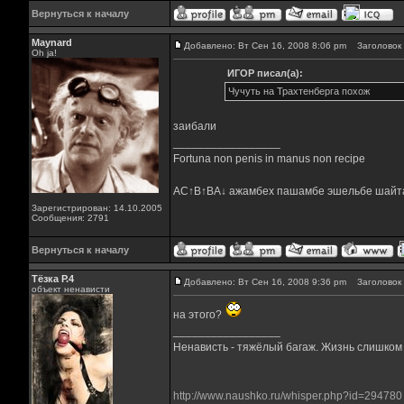
Вернуться к началу
Maynard
Добавлено: Вт Сен 16, 2008 8:06 pm
Заголовок 
Oh ja!
ИГОР писал(а):
Чучуть на Трахтенберга похож
заибали
_________________
Fortuna non penis in manus non recipe
AC↑B↑BA↓ ажамбех пашамбе эшельбе шайт
Зарегистрирован: 14.10.2005
Сообщения: 2791
Вернуться к началу
Тёзка Р.4
Добавлено: Вт Сен 16, 2008 9:36 pm
Заголовок 
объект ненависти
на этого?
_________________
Ненависть - тяжёлый багаж. Жизнь слишком к
http://www.naushko.ru/whisper.php?id=294780