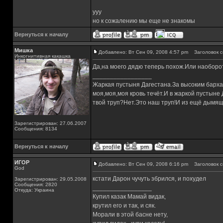
yyy
но к сожалению мы еще не знакомы
Вернуться к началу
Мишка
Добавлено: Вт Сен 09, 2008 4:57 pm
Заголовок с
Инкогнитивная какашка
Да,на моего дядю теперь похож.Или наоборот
_________________
Жаркая пустыня Дагестана.За высоким барха
моя,моя,моя кровь течёт.И в жаркой пустыне
твой труп?Нет.Это наш труп!И из ещё дымящ
Зарегистрирован: 27.06.2007
Сообщения: 8134
Вернуться к началу
ИГОР
Добавлено: Вт Сен 09, 2008 6:16 pm
Заголовок с
God
кстати Дарон чучуть збрился, и похудел
Зарегистрирован: 29.05.2008
Сообщения: 2820
_________________
Откуда: Украина
Купил казак Мамай видак,
крутил его и так, и сяк.
Морали в этой басне нету,