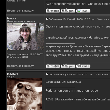
Откуда: S-P, RF
"We accept her! We accept her! One of us! One o
Вернуться к началу
Мишка
Добавлено: Вт Сен 09, 2008 10:25 pm
Заголовок 
Инкогнитивная какашка
Одна из причин,по которой люди не хотят уми
давайте,хватайтесь за жопы и бегайте сломя
_________________
Жаркая пустыня Дагестана.За высоким барха
моя,моя,моя кровь течёт.И в жаркой пустыне
Зарегистрирован: 27.06.2007
твой труп?Нет.Это наш труп!И из ещё дымящ
Сообщения: 8134
Вернуться к началу
Maynard
Добавлено: Ср Сен 10, 2008 9:51 am
Заголовок с
Oh ja!
джон выглядит как алкаш
_________________
Fortuna non penis in manus non recipe
AC↑B↑BA↓ ажамбех пашамбе эшельбе шайта