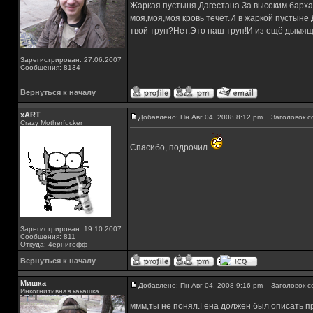
Жаркая пустыня Дагестана.За высоким барха
моя,моя,моя кровь течёт.И в жаркой пустыне
твой труп?Нет.Это наш труп!И из ещё дымящ
Зарегистрирован: 27.06.2007
Сообщения: 8134
Вернуться к началу
xART
Добавлено: Пн Авг 04, 2008 8:12 pm
Заголовок с
Crazy Motherfucker
Спасибо, подрочил
Зарегистрирован: 19.10.2007
Сообщения: 811
Откуда: 4ернигофф
Вернуться к началу
Мишка
Добавлено: Пн Авг 04, 2008 9:16 pm
Заголовок с
Инкогнитивная какашка
ммм,ты не понял.Гена должен был описать про