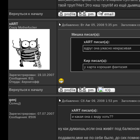
твой труп?Нет.Это наш труп!И из ещё дымящ
Вернуться к началу
xART
Добавлено: Вт Авг 05, 2008 5:35 pm
Заголовок с
Crazy Motherfucker
Мишка писал(а):
xART писал(а):
вдруг она ужасно некрасивая
Кир писал(а):
у харта хорошая фантазия
Зарегистрирован: 19.10.2007
Сообщения: 811
Откуда: 4ернигофф
Вернуться к началу
genj
Добавлено: Сб Авг 09, 2008 1:53 pm
Заголовок с
Солнц))
xART писал(а):
Зарегистрирован: 07.07.2007
и какая она с виду хоть??
Сообщения: 8506
ну как думаешь,если она живёт под балконом 
подавило,мне не по себе было, до сих помню