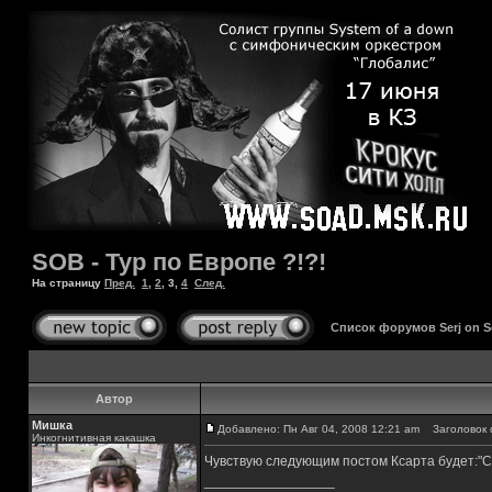
SOB - Тур по Европе ?!?!
На страницу
Пред.
1
,
2
,
3
,
4
След.
Список форумов Serj on 
Автор
Мишка
Добавлено: Пн Авг 04, 2008 12:21 am
Заголовок 
Инкогнитивная какашка
Чувствую следующим постом Ксарта будет:"С
_________________