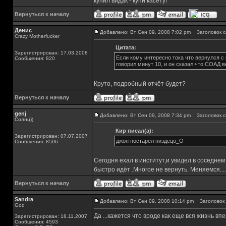
купил видак - купи касету!
Вернуться к началу
Денис
Добавлено: Вт Сен 09, 2008 7:02 pm
Заголовок с
Crazy Motherfucker
Цитата:
Зарегистрирован: 17.03.2008
Если кому интересно тока что вернулся с 
Сообщения: 820
говорил минут 10, и он сказал что СОАД в
Круто, подробный отчёт будет?
Вернуться к началу
genj
Добавлено: Вт Сен 09, 2008 7:34 pm
Заголовок с
Солнц))
Кир писал(а):
Зарегистрирован: 07.07.2007
джон постарел пиздецо_О
Сообщения: 8506
Сегодня ехал в институт,и увидел в соседнем
быстро идёт .Многое не вернуть. Меняемся....
Вернуться к началу
Sandra
Добавлено: Вт Сен 09, 2008 10:14 pm
Заголовок 
God
Да ...кажется что вроде как еще вся жизнь вп
Зарегистрирован: 18.11.2007
Сообщения: 4593
_________________