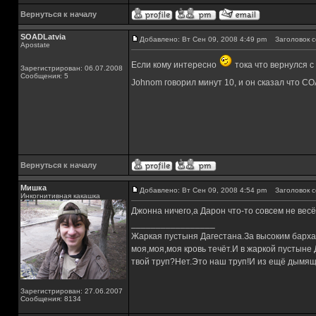
Вернуться к началу
SOADLatvia
Добавлено: Вт Сен 09, 2008 4:49 pm
Заголовок с
Apostate
Если кому интересно
тока что вернулся с
Зарегистрирован: 06.07.2008
Сообщения: 5
Johnom говорил минут 10, и он сказал что С
Вернуться к началу
Мишка
Добавлено: Вт Сен 09, 2008 4:54 pm
Заголовок с
Инкогнитивная какашка
Джонна ничего,а Дарон что-то совсем не вес
_________________
Жаркая пустыня Дагестана.За высоким барха
моя,моя,моя кровь течёт.И в жаркой пустыне
твой труп?Нет.Это наш труп!И из ещё дымящ
Зарегистрирован: 27.06.2007
Сообщения: 8134