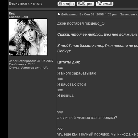
Вернуться к началу
Кир
Добавлено: Вт Сен 09, 2008 4:55 pm
Заголовок с
Cocaine Lord
джон постарел пиздецо_О
_________________
Скажи, что я ее люблю... Без нее вся жизнь
У тоб? так багато стор?н, я просто не ро
Собчук
Зарегистрирован: 31.05.2007
Цитаты дня:
Сообщения: 2448
xxx
Откуда: Ахметов-сити, UA
Я много зарабатываю
xxx
Я работаю ртом
xxx
Я певица
yyy
а с личной жизнью все в порядке?
zzz
угу, еще как! Полный порядок. Мы никогда не