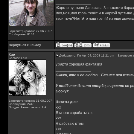
_________________
Жаркая пустыня Дагестана.За высоким барха
моя,моя,моя кровь течёт.И в жаркой пустыне
твой труп?Нет.Это наш труп!И из ещё дымящ
Зарегистрирован: 27.06.2007
Сообщения: 8134
Вернуться к началу
Кир
Добавлено: Пн Авг 04, 2008 11:21 pm
Заголовок 
Cocaine Lord
у харта хорошая фантазия
_________________
Скажи, что я ее люблю... Без нее вся жизнь
У тоб? так багато стор?н, я просто не ро
Собчук
Зарегистрирован: 31.05.2007
Цитаты дня:
Сообщения: 2448
xxx
Откуда: Ахметов-сити, UA
Я много зарабатываю
xxx
Я работаю ртом
xxx