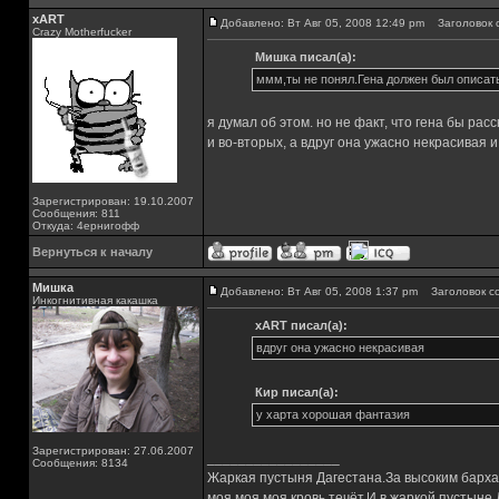
xART
Добавлено: Вт Авг 05, 2008 12:49 pm
Заголовок 
Crazy Motherfucker
Мишка писал(а):
ммм,ты не понял.Гена должен был описать 
я думал об этом. но не факт, что гена бы расс
и во-вторых, а вдруг она ужасно некрасивая и
Зарегистрирован: 19.10.2007
Сообщения: 811
Откуда: 4ернигофф
Вернуться к началу
Мишка
Добавлено: Вт Авг 05, 2008 1:37 pm
Заголовок с
Инкогнитивная какашка
xART писал(а):
вдруг она ужасно некрасивая
Кир писал(а):
у харта хорошая фантазия
Зарегистрирован: 27.06.2007
_________________
Сообщения: 8134
Жаркая пустыня Дагестана.За высоким барха
моя,моя,моя кровь течёт.И в жаркой пустыне