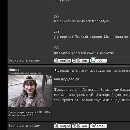
Я певица
yyy
а с личной жизнью все в порядке?
zzz
угу, еще как! Полный порядок. Мы никогда не
yyy
но к сожалению мы еще не знакомы
Вернуться к началу
Мишка
Добавлено: Пн Авг 04, 2008 11:27 pm
Заголовок 
Инкогнитивная какашка
ааа,нууу,это да...
_________________
Жаркая пустыня Дагестана.За высоким барха
моя,моя,моя кровь течёт.И в жаркой пустыне
твой труп?Нет.Это наш труп!И из ещё дымящ
Зарегистрирован: 27.06.2007
Сообщения: 8134
Вернуться к началу