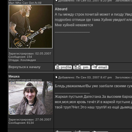
Добавлено: Пн Сен 03, 2007 8:20 pm
Заголовок с
Man Who Can Get At All
Absurd
А ты между строк почитай может и пизду Увид
подробно отпиши где тама Хуйню увидил! или
Мне хуйней некажется
_________________
Зарегистрирован: 02.05.2007
Сообщения: 154
Откуда: Хохляндия
Вернуться к началу
Мишка
Добавлено: Пн Сен 03, 2007 8:47 pm
Заголовок с
Инкогнитивная какашка
Блядь,уважаемые!Вы уже заебали своими суж
_________________
Жаркая пустыня Дагестана.За высоким барха
моя,моя,моя кровь течёт.И в жаркой пустыне
твой труп?Нет.Это наш труп!И из ещё дымящ
Зарегистрирован: 27.06.2007
Сообщения: 8134