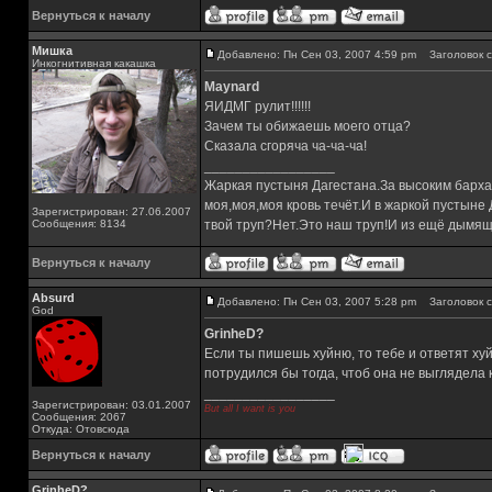
Вернуться к началу
Мишка
Добавлено: Пн Сен 03, 2007 4:59 pm
Заголовок с
Инкогнитивная какашка
Maynard
ЯИДМГ рулит!!!!!!
Зачем ты обижаешь моего отца?
Сказала сгоряча ча-ча-ча!
_________________
Жаркая пустыня Дагестана.За высоким барха
моя,моя,моя кровь течёт.И в жаркой пустыне
Зарегистрирован: 27.06.2007
Сообщения: 8134
твой труп?Нет.Это наш труп!И из ещё дымящ
Вернуться к началу
Absurd
Добавлено: Пн Сен 03, 2007 5:28 pm
Заголовок с
God
GrinheD?
Если ты пишешь хуйню, то тебе и ответят хуй
потрудился бы тогда, чтоб она не выглядела к
_________________
Зарегистрирован: 03.01.2007
But all I want is you
Сообщения: 2067
Откуда: Отовсюда
Вернуться к началу
GrinheD?