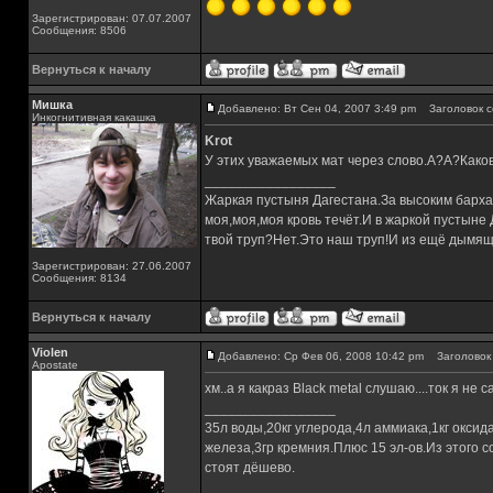
Зарегистрирован: 07.07.2007
Сообщения: 8506
Вернуться к началу
Мишка
Добавлено: Вт Сен 04, 2007 3:49 pm
Заголовок с
Инкогнитивная какашка
Krot
У этих уважаемых мат через слово.А?А?Како
_________________
Жаркая пустыня Дагестана.За высоким барха
моя,моя,моя кровь течёт.И в жаркой пустыне
твой труп?Нет.Это наш труп!И из ещё дымящ
Зарегистрирован: 27.06.2007
Сообщения: 8134
Вернуться к началу
Violen
Добавлено: Ср Фев 06, 2008 10:42 pm
Заголовок 
Apostate
хм..а я какраз Black metal слушаю....ток я не са
_________________
35л воды,20кг углерода,4л аммиака,1кг оксид
железа,3гр кремния.Плюс 15 эл-ов.Из этого с
стоят дёшево.