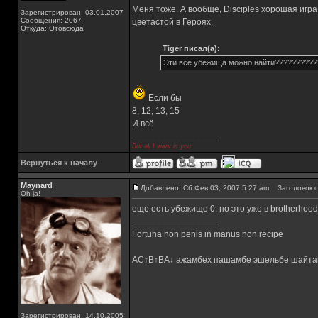
Меня тоже. А вообще, Disciples хорошая игр
Зарегистрирован: 03.01.2007
Сообщения: 2067
цветастой в Героях.
Откуда: Отовсюда
Tiger писал(а):
Эти все убежища можно найти??????????
Если бы
8, 12, 13, 15
И всё
_________________
But all I want is you
Вернуться к началу
Maynard
Добавлено: Сб Фев 03, 2007 5:27 am
Заголовок с
Oh ja!
еще есть убежище 0, но это уже в brotherhood 
_________________
Fortuna non penis in manus non recipe
AC↑B↑BA↓ ажамбех пашамбе эшельбе шайта
Зарегистрирован: 14.10.2005