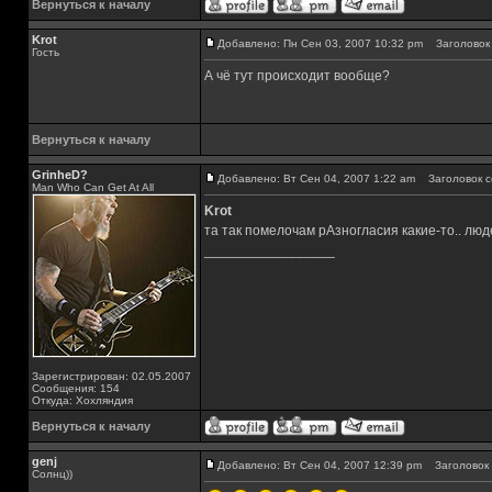
Вернуться к началу
Krot
Добавлено: Пн Сен 03, 2007 10:32 pm
Заголовок 
Гость
А чё тут происходит вообще?
Вернуться к началу
GrinheD?
Добавлено: Вт Сен 04, 2007 1:22 am
Заголовок с
Man Who Can Get At All
Krot
та так помелочам рАзногласия какие-то.. лю
_________________
Зарегистрирован: 02.05.2007
Сообщения: 154
Откуда: Хохляндия
Вернуться к началу
genj
Добавлено: Вт Сен 04, 2007 12:39 pm
Заголовок 
Солнц))