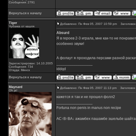
Сообщения: 2791
Вернуться к началу
Tiger
Добавлено: Пн Фев 05, 2007 10:59 pm
Заголовок 
Чубакка от кашля
Absurd
Я в героев 2-3 играла, мне как-то не понрави
особенно звуки!
А фолаут я проходила персами разной раскач
_________________
Зарегистрирован: 14.10.2005
Сообщения: 734
iddqd
Откуда: Минск
Вернуться к началу
Maynard
Добавлено: Пн Фев 05, 2007 11:13 pm
Заголовок 
Oh ja!
кажется я так и не прошел фолл2
_________________
Fortuna non penis in manus non recipe
AC↑B↑BA↓ ажамбех пашамбе эшельбе шайта