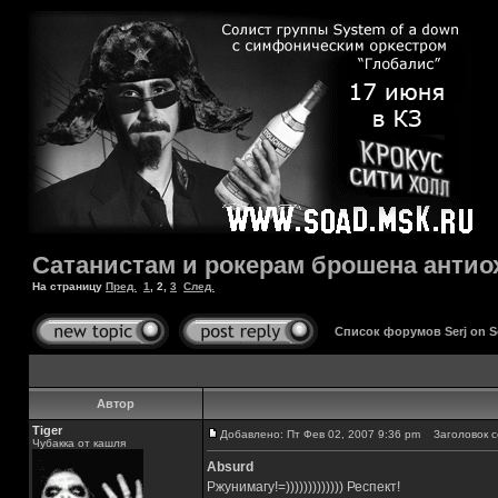
Сатанистам и рокерам брошена антио
На страницу
Пред.
1
,
2
,
3
След.
Список форумов Serj on 
Автор
Tiger
Добавлено: Пт Фев 02, 2007 9:36 pm
Заголовок с
Чубакка от кашля
Absurd
Ржунимагу!=))))))))))))) Респект!