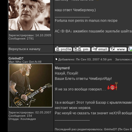
наш ответ Чемберлену.)
_________________
Fortuna non penis in manus non recipe
AC↑B↑BA↓ ажамбех пашамбе эшельбе шайта
Зарегистрирован: 14.10.2005
Сообщения: 2791
Вернуться к началу
GrinheD?
Добавлено: Пн Сен 03, 2007 4:59 pm
Заголовок с
Man Who Can Get At All
Maynard
Нахуй, Похуй!
Ваши Блеть ответы ЧямБерлЯду!
Я не за это вообще говорил. . .
та и вобщет Этот тупой Базар с крывлялками
нестоит моих нервов.
Зарегистрирован: 02.05.2007
Рас нехуй чо сказать так значит неХУЙ вобще
Сообщения: 154
_________________
Откуда: Хохляндия
Последний раз редактировалось: GrinheD? (Пн Сен 03