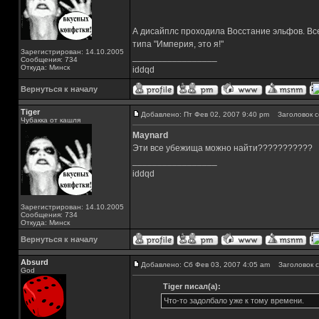
А дисайплс проходила Восстание эльфов. Все
типа "Империя, это я!"
Зарегистрирован: 14.10.2005
_________________
Сообщения: 734
Откуда: Минск
iddqd
Вернуться к началу
Tiger
Добавлено: Пт Фев 02, 2007 9:40 pm
Заголовок с
Чубакка от кашля
Maynard
Эти все убежища можно найти???????????
_________________
iddqd
Зарегистрирован: 14.10.2005
Сообщения: 734
Откуда: Минск
Вернуться к началу
Absurd
Добавлено: Сб Фев 03, 2007 4:05 am
Заголовок с
God
Tiger писал(а):
Что-то задолбало уже к тому времени.