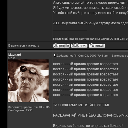
А кто сильно умнуй то тот скорее промолчит 
Я буду жить своею жизнью а ты живи своей и 
У тебя твой выбор в вере у меня свой! и нехуй
З.Ы. Зацепили вы! йобаную струну моего сдви
_________________
Последний раз редактировалось: GrinheD? (Пн Сен 03
Вернуться к началу
Maynard
Добавлено: Пн Сен 03, 2007 7:48 am
Заголовок с
Oh ja!
постоянный прилив тревоги возрастает
постоянный прилив тревоги возрастает
постоянный прилив тревоги возрастает
постоянный прилив тревоги возрастает
постоянный прилив тревоги возрастает
постоянный прилив тревоги возрастает
постоянный прилив тревоги возрастает
ТАК НАКОРМИ МЕНЯ ЙОГУРТОМ!
Зарегистрирован: 14.10.2005
Сообщения: 2791
РАСЦАРАПАЙ МНЕ НЁБО ЦЕЛОФАНОВЫМ ХО
Видишь как больно, не видишь как больно!!