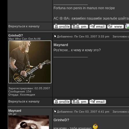
_________________
Fortuna non penis in manus non recipe
AC↑B↑BA↓ ажамбех пашамбе эшельбе шайта
Вернуться к началу
GrinheD?
Добавлено: Пн Сен 03, 2007 3:33 pm
Заголовок с
Man Who Can Get At All
Maynard
Роз'ясни... к чему и кому это?
_________________
Зарегистрирован: 02.05.2007
Сообщения: 154
Откуда: Хохляндия
Вернуться к началу
Maynard
Добавлено: Пн Сен 03, 2007 4:41 pm
Заголовок с
Oh ja!
GrinheD?
как кому - тебе конечно