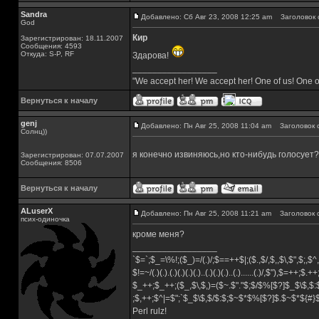
Sandra
Добавлено: Сб Авг 23, 2008 12:25 am
Заголовок 
God
Кир
Зарегистрирован: 18.11.2007
Сообщения: 4593
Откуда: S-P, RF
Здарова!
_________________
"We accept her! We accept her! One of us! One o
Вернуться к началу
genj
Добавлено: Пн Авг 25, 2008 11:04 am
Заголовок 
Солнц))
я конечно извиняюсь,но кто-нибудь голосует
Зарегистрирован: 07.07.2007
Сообщения: 8506
Вернуться к началу
ALuserX
Добавлено: Пн Авг 25, 2008 11:21 am
Заголовок 
псих-одиночка
кроме меня?
_________________
`$=`;$_=\%!;($_)=/(.)/;$==++$|;($.,$/,$,,$\,$",$;,
$!=~/(.)(.).(.)(.)(.)(.)..(.)(.)(.)..(.)......(.)/,$"),$=++;$.+
$_++;$_++;($_,$\,$,)=($~.$"."$;$/$%[$?]$_$\$,$:
;$,++;$^|=$";`$_$\$,$/$:$;$~$*$%[$?]$.$~$*${#
Perl rulz!