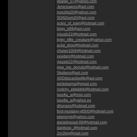
vballer_07@yahoo.com
Jenessapoo@aol.com
nunzilla20@yahoo.com
SOADium20@aol.com
scars_of_pain@hotmail.com
brigy_k99@aol.com
yisuslp22@hotmail.com
byby_little_creature@yahoo.com
aciid_drop@hotmail.com
chaser1009@hotmail.com
xxsiderr@hotmail.com
yisuslp22@hotmail.com
give_me_donuts@hotmail.com
Skutieos@aol.com
ADDdiscardsxlife@aol.com
wintokarma@gmail.com
crutchy_eklektrik@hotmail.com
lasofia_a@msn.com
lasofia_a@yahoo.es
dhonass@hotmail.com
ford-mustang-gt500@hotmail.com
eberenyii@yahoo.com
danielpsoad-09@hotmail.com
danilosg_@hotmail.com
2nr2big@mail.com