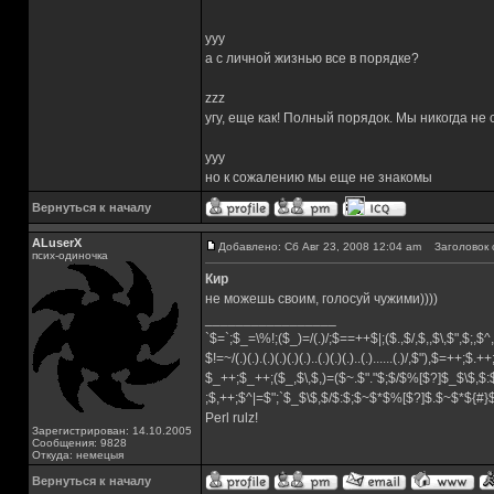
yyy
а с личной жизнью все в порядке?
zzz
угу, еще как! Полный порядок. Мы никогда не
yyy
но к сожалению мы еще не знакомы
Вернуться к началу
ALuserX
Добавлено: Сб Авг 23, 2008 12:04 am
Заголовок 
псих-одиночка
Кир
не можешь своим, голосуй чужими))))
_________________
`$=`;$_=\%!;($_)=/(.)/;$==++$|;($.,$/,$,,$\,$",$;,
$!=~/(.)(.).(.)(.)(.)(.)..(.)(.)(.)..(.)......(.)/,$"),$=++;$.+
$_++;$_++;($_,$\,$,)=($~.$"."$;$/$%[$?]$_$\$,$:
;$,++;$^|=$";`$_$\$,$/$:$;$~$*$%[$?]$.$~$*${#
Perl rulz!
Зарегистрирован: 14.10.2005
Сообщения: 9828
Откуда: немецыя
Вернуться к началу