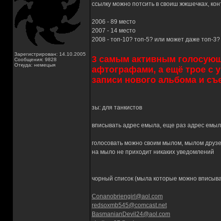
ссылку можно потсить в своиш жжшечках, конт
2006 - 89 место
2007 - 14 место
2008 - топ-10? топ-5? или может даже топ-3?
Зарегистрирован: 14.10.2005
3 самым активным голосующи
Сообщения: 9828
Откуда: немецыя
афтографами, а ещё трое с 
записи нового альбома и съемк
зы: для танкистов
вписывать адрес емыла, еще раз адрес емыла
голосовать можно своим мылом, мылом друзе
на мыло не приходит никаких уведомлений
чорный список (мыла которые можно вписыват
Conanobriengirl@aol.com
redsoxmb545@comcast.net
BasmanianDevil24@aol.com