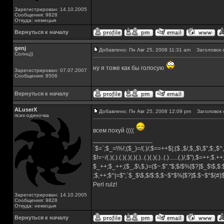
Зарегистрирован: 14.10.2005
Сообщения: 9828
Откуда: немецыя
Вернуться к началу
genj
Добавлено: Пн Авг 25, 2008 11:31 am
Заголовок 
Солнц))
ну я тоже как бы голосую
Зарегистрирован: 07.07.2007
Сообщения: 8506
Вернуться к началу
ALuserX
Добавлено: Пн Авг 25, 2008 12:09 pm
Заголовок 
псих-одиночка
всем похуй ((((
_________________
`$=`;$_=\%!;($_)=/(.)/;$==++$|;($.,$/,$,,$\,$",$;,
$!=~/(.)(.).(.)(.)(.)(.)..(.)(.)(.)..(.)......(.)/,$"),$=++;$.+
$_++;$_++;($_,$\,$,)=($~.$"."$;$/$%[$?]$_$\$,$:
;$,++;$^|=$";`$_$\$,$/$:$;$~$*$%[$?]$.$~$*${#
Perl rulz!
Зарегистрирован: 14.10.2005
Сообщения: 9828
Откуда: немецыя
Вернуться к началу