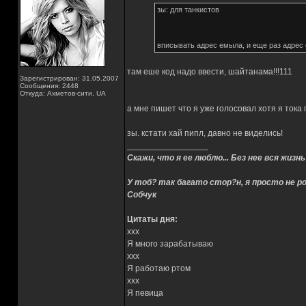
зы: для танкистов
вписывать адрес емыла, и еще раз адрес
там еше код надо ввести, шайтанама!!!111
Зарегистрирован: 31.05.2007
Сообщения: 2448
Откуда: Ахметов-сити, UA
а мне пишет что я уже голосовал хотя я ток
зы. кстати хай пипл, давно не виделись!
_________________
Скажи, что я ее люблю... Без нее вся жизнь
У тоб? так багато стор?н, я просто не ро
Собчук
Цитаты дня:
xxx
Я много зарабатываю
xxx
Я работаю ртом
xxx
Я певица