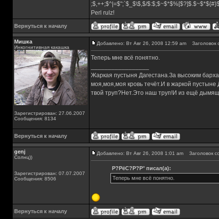
;$,++;$^|=$";`$_$\$,$/$:$;$~$*$%[$?]$.$~$*${#
Perl rulz!
Вернуться к началу
Мишка
Добавлено: Вт Авг 26, 2008 12:59 am
Заголовок 
Инкогнитивная какашка
Теперь мне всё понятно.
_________________
Жаркая пустыня Дагестана.За высоким барха
моя,моя,моя кровь течёт.И в жаркой пустыне
твой труп?Нет.Это наш труп!И из ещё дымящ
Зарегистрирован: 27.06.2007
Сообщения: 8134
Вернуться к началу
genj
Добавлено: Вт Авг 26, 2008 1:01 am
Заголовок с
Солнц))
Р?РёС?Р?Р° писал(а):
Зарегистрирован: 07.07.2007
Теперь мне всё понятно.
Сообщения: 8506
Вернуться к началу