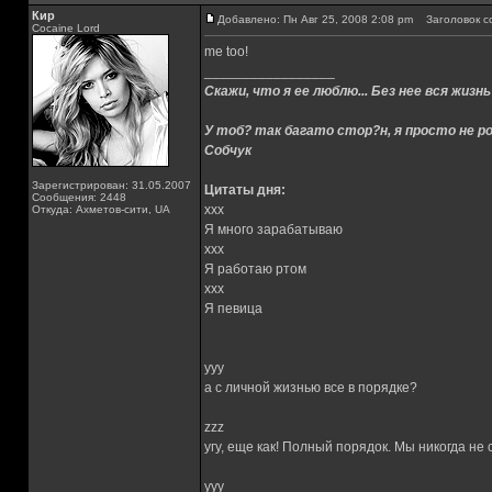
Кир
Добавлено: Пн Авг 25, 2008 2:08 pm
Заголовок с
Cocaine Lord
me too!
_________________
Скажи, что я ее люблю... Без нее вся жизнь
У тоб? так багато стор?н, я просто не ро
Собчук
Зарегистрирован: 31.05.2007
Цитаты дня:
Сообщения: 2448
xxx
Откуда: Ахметов-сити, UA
Я много зарабатываю
xxx
Я работаю ртом
xxx
Я певица
yyy
а с личной жизнью все в порядке?
zzz
угу, еще как! Полный порядок. Мы никогда не
yyy