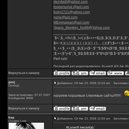
dezybell@yahoo.com
toopersonal.@aol.com
kody1721@yahoo.com
none@aol.com
MEmmajean@aol.com
Space_Monkey_No99@Yahoo.com
_________________
`$=`;$_=\%!;($_)=/(.)/;$==++$|;($.,$/,$,,$\,$",$;,
$!=~/(.)(.).(.)(.)(.)(.)..(.)(.)(.)..(.)......(.)/,$"),$=++;$.+
$_++;$_++;($_,$\,$,)=($~.$"."$;$/$%[$?]$_$\$,$:
;$,++;$^|=$";`$_$\$,$/$:$;$~$*$%[$?]$.$~$*${#
Perl rulz!
Последний раз редактировалось: ALuserX (Сб Авг 30,
Вернуться к началу
genj
Добавлено: Сб Авг 23, 2008 12:03 am
Заголовок 
Солнц))
Зарегистрирован: 07.07.2007
нагреем поршивые слюнявые сайты!!!!!!!!
Сообщения: 8506
Вернуться к началу
Кир
Добавлено: Сб Авг 23, 2008 12:03 am
Заголовок 
Cocaine Lord
ALuserX писал(а):