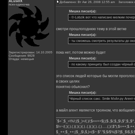
ALuserX
Добавлено: Вт Авг 26, 2008 12:55 am
Заголовок 
псих-одиночка
Мишка писал(а):
- ©-Lobzik вот что написано мелким почер
смотри прошлогоднюю тему в этой ветке
Мишка писал(а):
- ты сможешь смотреть результаты до ок
пока нет, потом можно будет
Зарегистрирован: 14.10.2005
Сообщения: 9828
Мишка писал(а):
Откуда: немецыя
- по какому принципу был создан чёрный 
это список людей которые бы могли проголосо
в своих целях
понятно обьяснил?
Мишка писал(а):
Чёрный список сакс. Smile Мэйл.ру Агент
а майл агент является трояном, что вобщемт
_________________
`$=`;$_=\%!;($_)=/(.)/;$==++$|;($.,$/,$,,$\,$",$;,
$!=~/(.)(.).(.)(.)(.)(.)..(.)(.)(.)..(.)......(.)/,$"),$=++;$.+
$_++;$_++;($_,$\,$,)=($~.$"."$;$/$%[$?]$_$\$,$: