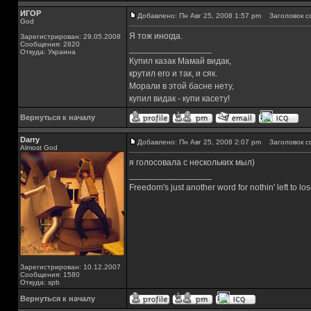
ИГОР
Добавлено: Пн Авг 25, 2008 1:57 pm
Заголовок с
God
Я тож иногда.
Зарегистрирован: 29.05.2008
Сообщения: 2820
_________________
Откуда: Украина
Купил казак Мамай видак,
крутил его и так, и сяк.
Морали в этой басне нету,
купил видак - купи касету!
Вернуться к началу
Darry
Добавлено: Пн Авг 25, 2008 2:07 pm
Заголовок с
Almost God
я голосовала с нескольких мыл)
_________________
Freedom's just another word for nothin' left to los
Зарегистрирован: 10.12.2007
Сообщения: 1580
Откуда: spb
Вернуться к началу