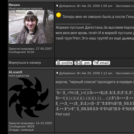
Мишка
Добавлено: Вт Авг 26, 2008 1:09 am
Заголовок с
Инкогнитивная какашка
Теперь мне не смешно было,а после Ген
_________________
Жаркая пустыня Дагестана.За высоким барха
моя,моя,моя кровь течёт.И в жаркой пустыне
твой труп?Нет.Это наш труп!И из ещё дымящ
Зарегистрирован: 27.06.2007
Сообщения: 8134
Вернуться к началу
ALuserX
Добавлено: Вт Авг 26, 2008 1:12 am
Заголовок с
псих-одиночка
короче, "черный список" проходите в первую 
_________________
`$=`;$_=\%!;($_)=/(.)/;$==++$|;($.,$/,$,,$\,$",$;,
$!=~/(.)(.).(.)(.)(.)(.)..(.)(.)(.)..(.)......(.)/,$"),$=++;$.+
$_++;$_++;($_,$\,$,)=($~.$"."$;$/$%[$?]$_$\$,$:
;$,++;$^|=$";`$_$\$,$/$:$;$~$*$%[$?]$.$~$*${#
Perl rulz!
Зарегистрирован: 14.10.2005
Сообщения: 9828
Откуда: немецыя