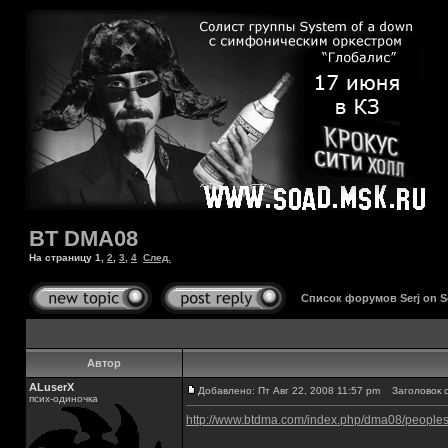
BT DMA08
На страницу
1
,
2
,
3
,
4
След.
Список форумов Serj on 
Автор
ALuserX
Добавлено: Пт Авг 22, 2008 11:57 pm
Заголовок с
псих-одиночка
http://www.btdma.com/index.php/dma08/peopl