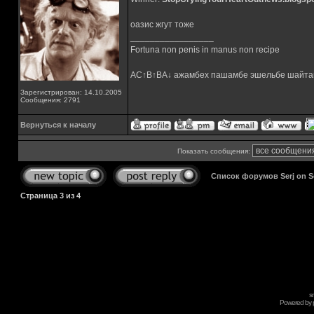
оазис жгут тоже
_________________
Fortuna non penis in manus non recipe
AC↑B↑BA↓ ажамбех пашамбе эшельбе шайта
Зарегистрирован: 14.10.2005
Сообщения: 2791
Вернуться к началу
Показать сообщения:
Список форумов Serj on 
Страница
3
из
4
s
Powered by