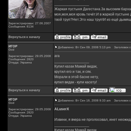
_________________
Жаркая пустыня Дагестана.За высоким барха
моя,моя,моя кровь течёт.И в жаркой пустыне
твой труп?Нет.Это наш труп!И из ещё дымящ
Зарегистрирован: 27.06.2007
Сообщения: 8134
Вернуться к началу
ИГОР
Добавлено: Вт Сен 09, 2008 5:13 pm
Заголовок с
God
ага
Зарегистрирован: 29.05.2008
Сообщения: 2820
_________________
Откуда: Украина
Купил казак Мамай видак,
крутил его и так, и сяк.
Морали в этой басне нету,
купил видак - купи касету!
Вернуться к началу
ИГОР
Добавлено: Вт Сен 16, 2008 9:33 am
Заголовок с
God
ALuserX
Зарегистрирован: 29.05.2008
Сообщения: 2820
Откуда: Украина
Извини, я вчера не прголосовал, инет неожид
_________________
Купил казак Мамай видак,