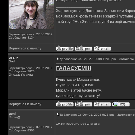
Сегодня ещё голосовать или уже всё?
_________________
Жаркая пустыня Дагестана.За высоким барха
моя,моя,моя кровь течёт.И в жаркой пустыне
твой труп?Нет.Это наш труп!И из ещё дымящ
Зарегистрирован: 27.06.2007
Сообщения: 8134
Вернуться к началу
ИГОР
Добавлено: Сб Сен 27, 2008 11:08 pm
Заголовок 
God
ГАЛАСУЕМ!!!
Зарегистрирован: 29.05.2008
Сообщения: 2820
_________________
Откуда: Украина
Купил казак Мамай видак,
крутил его и так, и сяк.
Морали в этой басне нету,
купил видак - купи касету!
Вернуться к началу
genj
Добавлено: Ср Окт 01, 2008 6:25 pm
Заголовок с
Солнц))
хм,интересно результаты
Зарегистрирован: 07.07.2007
Сообщения: 8506