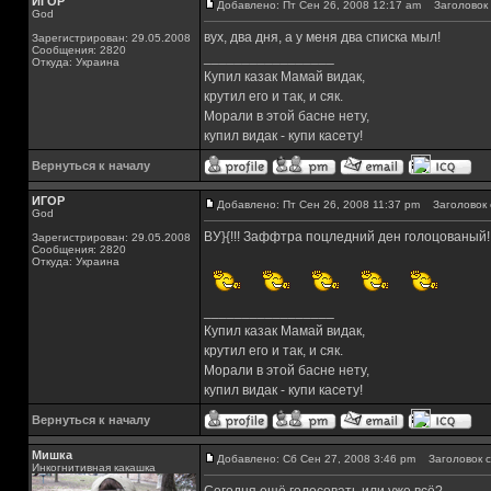
ИГОР
Добавлено: Пт Сен 26, 2008 12:17 am
Заголовок 
God
вух, два дня, а у меня два списка мыл!
Зарегистрирован: 29.05.2008
Сообщения: 2820
_________________
Откуда: Украина
Купил казак Мамай видак,
крутил его и так, и сяк.
Морали в этой басне нету,
купил видак - купи касету!
Вернуться к началу
ИГОР
Добавлено: Пт Сен 26, 2008 11:37 pm
Заголовок 
God
ВУ}{!!! Заффтра поцледний ден голоцованый!!
Зарегистрирован: 29.05.2008
Сообщения: 2820
Откуда: Украина
_________________
Купил казак Мамай видак,
крутил его и так, и сяк.
Морали в этой басне нету,
купил видак - купи касету!
Вернуться к началу
Мишка
Добавлено: Сб Сен 27, 2008 3:46 pm
Заголовок с
Инкогнитивная какашка