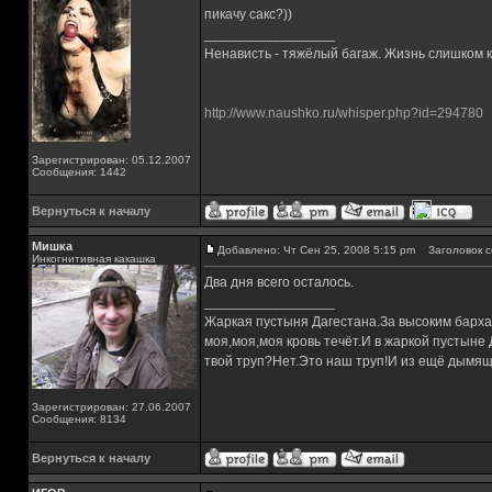
пикачу сакс?))
_________________
Ненависть - тяжёлый багаж. Жизнь слишком ко
http://www.naushko.ru/whisper.php?id=294780
Зарегистрирован: 05.12.2007
Сообщения: 1442
Вернуться к началу
Мишка
Добавлено: Чт Сен 25, 2008 5:15 pm
Заголовок с
Инкогнитивная какашка
Два дня всего осталось.
_________________
Жаркая пустыня Дагестана.За высоким барха
моя,моя,моя кровь течёт.И в жаркой пустыне
твой труп?Нет.Это наш труп!И из ещё дымящ
Зарегистрирован: 27.06.2007
Сообщения: 8134
Вернуться к началу