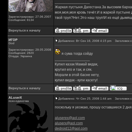
_________________
Жаркая пустыня Дагестана.За высоким барха
моя,моя,моя кровь течёт.И в жаркой пустыне
Зарегистрирован: 27.06.2007
твой труп?Нет.Это наш труп!И из ещё дымящ
Сообщения: 8134
Вернуться к началу
ИГОР
Добавлено: Вт Сен 16, 2008 4:15 pm
Заголовок с
God
Зарегистрирован: 29.05.2008
Сообщения: 2820
я сума тогда сойду
Откуда: Украина
_________________
Купил казак Мамай видак,
крутил его и так, и сяк.
Морали в этой басне нету,
купил видак - купи касету!
Вернуться к началу
ALuserX
Добавлено: Чт Сен 25, 2008 1:44 am
Заголовок с
псих-одиночка
поскольку я уезжаю, прошу оставшиеся 2 дня 
aluserex@aol.com
aluserx@aol.com
dedroid12@aol.com