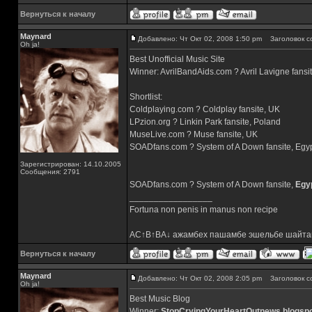
Вернуться к началу
Maynard
Добавлено: Чт Окт 02, 2008 1:50 pm
Заголовок с
Oh ja!
Best Unofficial Music Site
Winner: AvrilBandAids.com ? Avril Lavigne fans
Shortlist:
Coldplaying.com ? Coldplay fansite, UK
LPzion.org ? Linkin Park fansite, Poland
MuseLive.com ? Muse fansite, UK
SOADfans.com ? System of A Down fansite, Egy
Зарегистрирован: 14.10.2005
Сообщения: 2791
SOADfans.com ? System of A Down fansite,
Egy
_________________
Fortuna non penis in manus non recipe
AC↑B↑BA↓ ажамбех пашамбе эшельбе шайта
Вернуться к началу
Maynard
Добавлено: Чт Окт 02, 2008 2:05 pm
Заголовок с
Oh ja!
Best Music Blog
Winner:
StopCryingYourHeartOutnews.blogsp