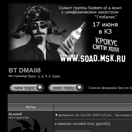
BT DMA08
На страницу
Пред.
1
,
2
,
3
,
4
След.
Список форумов Serj on 
Автор
ALuserX
Добавлено: Вт Сен 09, 2008 4:25 pm
Заголовок с
псих-одиночка
в америке часовой пояс другой)))
_________________