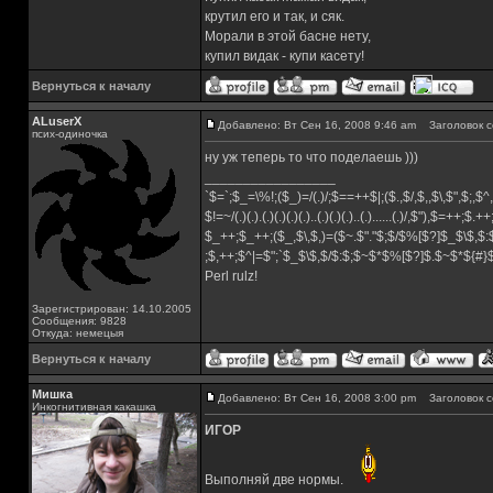
крутил его и так, и сяк.
Морали в этой басне нету,
купил видак - купи касету!
Вернуться к началу
ALuserX
Добавлено: Вт Сен 16, 2008 9:46 am
Заголовок с
псих-одиночка
ну уж теперь то что поделаешь )))
_________________
`$=`;$_=\%!;($_)=/(.)/;$==++$|;($.,$/,$,,$\,$",$;,
$!=~/(.)(.).(.)(.)(.)(.)..(.)(.)(.)..(.)......(.)/,$"),$=++;$.+
$_++;$_++;($_,$\,$,)=($~.$"."$;$/$%[$?]$_$\$,$:
;$,++;$^|=$";`$_$\$,$/$:$;$~$*$%[$?]$.$~$*${#
Perl rulz!
Зарегистрирован: 14.10.2005
Сообщения: 9828
Откуда: немецыя
Вернуться к началу
Мишка
Добавлено: Вт Сен 16, 2008 3:00 pm
Заголовок с
Инкогнитивная какашка
ИГОР
Выполняй две нормы.