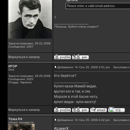
Цитата:
Please enter a valid email address
:/
_________________
?Знаешь, будет очень славно?
Зарегистрирован: 26.01.2008
Сообщения: 1067
Вернуться к началу
ИГОР
Добавлено: Чт Сен 25, 2008 3:51 pm
Заголовок с
God
Кто берётся?
Зарегистрирован: 29.05.2008
Сообщения: 2820
_________________
Откуда: Украина
Купил казак Мамай видак,
крутил его и так, и сяк.
Морали в этой басне нету,
купил видак - купи касету!
Вернуться к началу
Тёзка Р.4
Добавлено: Чт Сен 25, 2008 4:42 pm
Заголовок с
объект ненависти
ALuserX